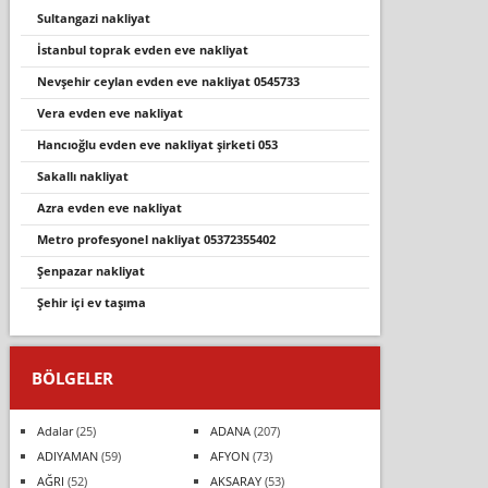
sultangazi nakliyat
i̇stanbul toprak evden eve nakliyat
nevşehi̇r ceylan evden eve nakli̇yat 0545733
vera evden eve nakliyat
hancioğlu evden eve nakli̇yat şi̇rketi̇ 053
sakallı nakliyat
azra evden eve nakliyat
metro profesyonel nakliyat 05372355402
şenpazar nakli̇yat
şehir içi ev taşıma
BÖLGELER
Adalar
(25)
ADANA
(207)
ADIYAMAN
(59)
AFYON
(73)
AĞRI
(52)
AKSARAY
(53)