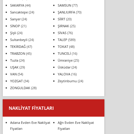
SAKARYA
(44)
SAMSUN
(77)
Sancaktepe
(24)
ŞANLIURFA
(70)
Sarıyer
(24)
SİİRT
(20)
SİNOP
(21)
ŞIRNAK
(25)
Şişli
(24)
SİVAS
(76)
Sultanbeyli
(24)
TALEP
(589)
TEKİRDAĞ
(47)
TOKAT
(48)
TRABZON
(45)
TUNCELİ
(16)
Tuzla
(24)
Ümraniye
(25)
UŞAK
(29)
Üsküdar
(24)
VAN
(54)
YALOVA
(16)
YOZGAT
(34)
Zeytinburnu
(24)
ZONGULDAK
(28)
NAKLIYAT FIYATLARI
Adana Evden Eve Nakliyat
Ağrı Evden Eve Nakliyat
Fiyatları
Fiyatları