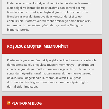
Evden eve taşımacılık ihtiyacı duyan kişiler ile alanında uzman
çalıştıklarını, müş...
olan belgeli ve hizmet kalitesi tarafımızdan kontrol edilmiş
firmaları buluşturmak için oluşturduğumuz platformumuzda
Ahmet:
firmaları arayarak hizmet ve fiyat konusunda bilgi talep
Lüleburgaz güngünes evden eve naklyat eşyalarımı taşımak için
edebilirsiniz. Platform olarak rehberimizde yer alan firmaların
anlaştık sabah eve geldiklerinde de eşyalarımı düzgün şekilde
tamamına hizmet kalitesi yönünden garanti sağladığımızı
sarcaz demelerine r...
bilmenizi isteriz.
mehmet güldü:
Ankara ALİCANLAR NAKLİYAT Tutarsız ve ticari ahlak problemleri
var verdikleri fiyat teklifini arttırdılar. Sonrasında taşıma gününde
KOŞULSUZ MÜŞTERI MEMNUNIYETI
oldukça tutarsı...
Erol:
Platformda yer alan tüm nakliyat şirketleri belli zaman aralıkları ile
Ankara Alicanlar naklyat tel 5465524025. 2600 TL'ye ankaradan
denetlenmekte olup koşulsuz müşteri memnuniyeti için firmaları
Konya ya Alicanlar naklyat la anlaştık bu şahıs evin taşınacağı gün
itina ile seçmekteyiz. Platform üzerinden gerçekleştirilen alaşma
fiyatın mazoto gele...
sonunda müşteriler tarafımızdan aranarak memnuniyet anketi
doldurularak değerlendirilir. Memnuniyetsizlik oluşması
Fatih kokmese:
durumunda bize bilgi vermeniz sonucu memnuniyetsizliğiniz
Diyarbakır dan eşyamı getirtmek için anlaştım sözleşme yaptım.
derhal giderilmektedir.
Son anda fiyat artırdılar.. mecburiyetten tasittim.. bu kişiler ağrılı
Ankara merk...
Ali:
PLATFORM BLOG
İzmir de evim naklyat diye bir firmaya ev taşıttık, çok pişman