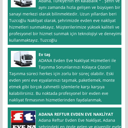
Adana, Türkiye’nin en kalabalık * . şehri ve
aynı zamanda hızla gelişen ve büyüyen bir
sanayi merkezi olarak bilinmektedir. Uzun yıllardan beri
Tuzcoğlu Nakliyat olarak, şehrimizde evden eve nakliyat
hizmetleri sunmaktayız. Müşterilerimize yüksek kaliteli ve
profesyonel bir hizmet sunmak için teknolojiyi ve deneyimi
kullanmaktayız. Tuzcoğlu
Ev taş
ADANA Evden Eve Nakliyat Hizmetleri ile
Taşınma Sorunlarınızı Kolayca Çözün!
Taşınma süreci herkes için zorlu bir süreç olabilir. Eski
evden yeni eve eşyalarınızı taşımak, paketlemek, monte
etmek gibi birçok zahmetli işlemlerle karşı karşıya
kalabilirsiniz. Bu noktada profesyonel bir evden eve
nakliyat firmasının hizmetlerinden faydalanmak,
ADANA REFTUR EVDEN EVE NAKLİYAT
Adana Reftur Evden Eve Nakli̇yat, Adana
şehrindeki en önde gelen ve güvenilir evden