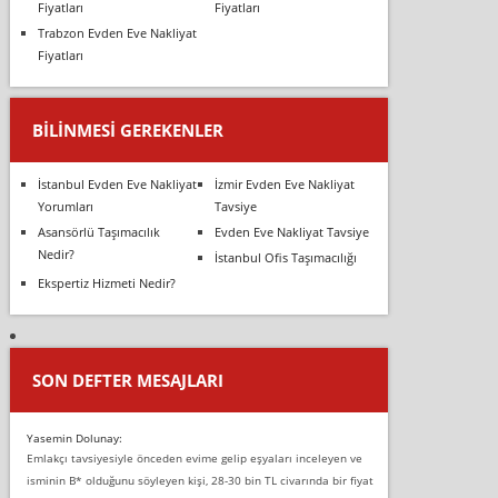
Fiyatları
Fiyatları
Trabzon Evden Eve Nakliyat
Fiyatları
BILINMESI GEREKENLER
İstanbul Evden Eve Nakliyat
İzmir Evden Eve Nakliyat
Yorumları
Tavsiye
Asansörlü Taşımacılık
Evden Eve Nakliyat Tavsiye
Nedir?
İstanbul Ofis Taşımacılığı
Ekspertiz Hizmeti Nedir?
SON DEFTER MESAJLARI
Yasemin Dolunay:
Emlakçı tavsiyesiyle önceden evime gelip eşyaları inceleyen ve
isminin B* olduğunu söyleyen kişi, 28-30 bin TL civarında bir fiyat