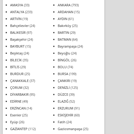
AMASYA
(33)
ANKARA
(793)
ANTALYA
(233)
ARDAHAN
(15)
ARTVİN
(19)
AYDIN
(61)
Bahçelievler
(24)
Bakırköy
(25)
BALIKESİR
(97)
BARTIN
(29)
Başakşehir
(24)
BATMAN
(64)
BAYBURT
(15)
Bayrampaşa
(24)
Beşiktaş
(24)
Beyoğlu
(24)
BİLECİK
(35)
BİNGÖL
(26)
BİTLİS
(29)
BOLU
(74)
BURDUR
(25)
BURSA
(199)
ÇANAKKALE
(37)
ÇANKIRI
(19)
ÇORUM
(32)
DENİZLİ
(125)
DİYARBAKIR
(95)
DÜZCE
(39)
EDİRNE
(49)
ELAZIĞ
(52)
ERZİNCAN
(14)
ERZURUM
(91)
Esenler
(25)
ESKİŞEHİR
(60)
Eyüp
(26)
Fatih
(24)
GAZİANTEP
(112)
Gaziosmanpaşa
(25)