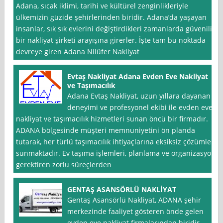
Adana, sıcak iklimi, tarihi ve kültürel zenginlikleriyle
ülkemizin güzide şehirlerinden biridir. Adana’da yaşayan
insanlar, sık sık evlerini değiştirdikleri zamanlarda güvenilir
bir nakliyat şirketi arayışına girerler. İşte tam bu noktada
devreye giren Adana Nilüfer Nakliyat
Evtaş Nakliyat Adana Evden Eve Nakliyat
ve Taşımacılık
Adana Evtaş Nakliyat, uzun yıllara dayanan
deneyimi ve profesyonel ekibi ile evden eve
nakliyat ve taşımacılık hizmetleri sunan öncü bir firmadır.
ADANA bölgesinde müşteri memnuniyetini ön planda
tutarak, her türlü taşımacılık ihtiyaçlarına eksiksiz çözümler
sunmaktadır. Ev taşıma işlemleri, planlama ve organizasyon
gerektiren zorlu süreçlerden
GENTAŞ ASANSÖRLÜ NAKLİYAT
Gentaş Asansörlü Nakliyat, ADANA şehir
merkezinde faaliyet gösteren önde gelen
evden eve nakliyat firmalarından biridir.