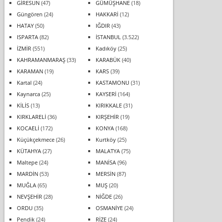
GİRESUN
(47)
GÜMÜŞHANE
(18)
Güngören
(24)
HAKKARİ
(12)
HATAY
(50)
IĞDIR
(43)
ISPARTA
(82)
İSTANBUL
(3.522)
İZMİR
(551)
Kadıköy
(25)
KAHRAMANMARAŞ
(33)
KARABÜK
(40)
KARAMAN
(19)
KARS
(39)
Kartal
(24)
KASTAMONU
(31)
Kaynarca
(25)
KAYSERİ
(164)
KİLİS
(13)
KIRIKKALE
(31)
KIRKLARELİ
(36)
KIRŞEHİR
(19)
KOCAELİ
(172)
KONYA
(168)
Küçükçekmece
(26)
Kurtköy
(25)
KÜTAHYA
(27)
MALATYA
(75)
Maltepe
(24)
MANİSA
(96)
MARDİN
(53)
MERSİN
(87)
MUĞLA
(65)
MUŞ
(20)
NEVŞEHİR
(28)
NİĞDE
(26)
ORDU
(35)
OSMANİYE
(24)
Pendik
(24)
RİZE
(24)