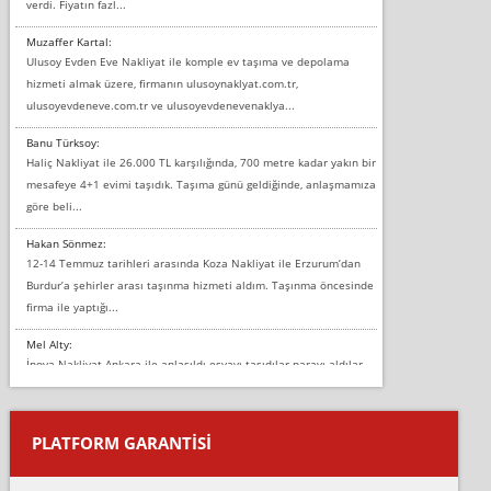
verdi. Fiyatın fazl...
Muzaffer Kartal:
Ulusoy Evden Eve Nakliyat ile komple ev taşıma ve depolama
hizmeti almak üzere, firmanın ulusoynaklyat.com.tr,
ulusoyevdeneve.com.tr ve ulusoyevdenevenaklya...
Banu Türksoy:
Haliç Nakliyat ile 26.000 TL karşılığında, 700 metre kadar yakın bir
mesafeye 4+1 evimi taşıdık. Taşıma günü geldiğinde, anlaşmamıza
göre beli...
Hakan Sönmez:
12-14 Temmuz tarihleri arasında Koza Nakliyat ile Erzurum’dan
Burdur’a şehirler arası taşınma hizmeti aldım. Taşınma öncesinde
firma ile yaptığı...
Mel Alty:
İnova Nakliyat Ankara ile anlaşıldı eşyayı taşıdılar parayı aldılar.
Salon duvarına bir baktım birisi boydan alüminyum renkli bantı
yapıştırm...
PLATFORM GARANTİSİ
Murat:
Merhaba, bu firmayı bir arkadaş tavsiyesi üzerine tercih ettim,
hiçbir sıkıntı yaşanmayacağını ve kendilerinin çok titiz