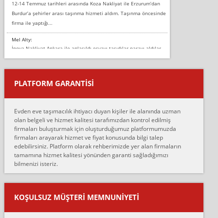
12-14 Temmuz tarihleri arasında Koza Nakliyat ile Erzurum’dan
Burdur’a şehirler arası taşınma hizmeti aldım. Taşınma öncesinde
firma ile yaptığı...
Mel Alty:
İnova Nakliyat Ankara ile anlaşıldı eşyayı taşıdılar parayı aldılar.
Salon duvarına bir baktım birisi boydan alüminyum renkli bantı
yapıştırm...
PLATFORM GARANTİSİ
Murat:
Merhaba, bu firmayı bir arkadaş tavsiyesi üzerine tercih ettim,
hiçbir sıkıntı yaşanmayacağını ve kendilerinin çok titiz
Evden eve taşımacılık ihtiyacı duyan kişiler ile alanında uzman
çalıştıklarını, müş...
olan belgeli ve hizmet kalitesi tarafımızdan kontrol edilmiş
firmaları buluşturmak için oluşturduğumuz platformumuzda
Ahmet:
firmaları arayarak hizmet ve fiyat konusunda bilgi talep
Lüleburgaz güngünes evden eve naklyat eşyalarımı taşımak için
edebilirsiniz. Platform olarak rehberimizde yer alan firmaların
anlaştık sabah eve geldiklerinde de eşyalarımı düzgün şekilde
tamamına hizmet kalitesi yönünden garanti sağladığımızı
sarcaz demelerine r...
bilmenizi isteriz.
mehmet güldü:
Ankara ALİCANLAR NAKLİYAT Tutarsız ve ticari ahlak problemleri
var verdikleri fiyat teklifini arttırdılar. Sonrasında taşıma gününde
KOŞULSUZ MÜŞTERI MEMNUNIYETI
oldukça tutarsı...