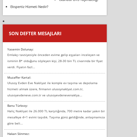
Ekspertiz Hizmeti Nedir?
SON DEFTER MESAJLARI
Yasemin Dolunay:
Emlakçı tavsiyesiyle önceden evime gelip eşyaları inceleyen ve
isminin B* olduğunu söyleyen kişi, 28-30 bin TL civarında bir fiyat
verdi. Fiyatın fazl...
Muzaffer Kartal:
Ulusoy Evden Eve Nakliyat ile komple ev taşıma ve depolama
hizmeti almak üzere, firmanın ulusoynaklyat.com.tr,
ulusoyevdeneve.com.tr ve ulusoyevdenevenaklya...
Banu Türksoy:
Haliç Nakliyat ile 26.000 TL karşılığında, 700 metre kadar yakın bir
mesafeye 4+1 evimi taşıdık. Taşıma günü geldiğinde, anlaşmamıza
göre beli...
Hakan Sönmez: