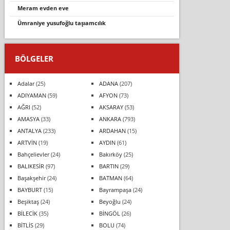
meram evden eve
ümraniye yusufoğlu taşıamcılık
BÖLGELER
Adalar
(25)
ADANA
(207)
ADIYAMAN
(59)
AFYON
(73)
AĞRI
(52)
AKSARAY
(53)
AMASYA
(33)
ANKARA
(793)
ANTALYA
(233)
ARDAHAN
(15)
ARTVİN
(19)
AYDIN
(61)
Bahçelievler
(24)
Bakırköy
(25)
BALIKESİR
(97)
BARTIN
(29)
Başakşehir
(24)
BATMAN
(64)
BAYBURT
(15)
Bayrampaşa
(24)
Beşiktaş
(24)
Beyoğlu
(24)
BİLECİK
(35)
BİNGÖL
(26)
BİTLİS
(29)
BOLU
(74)