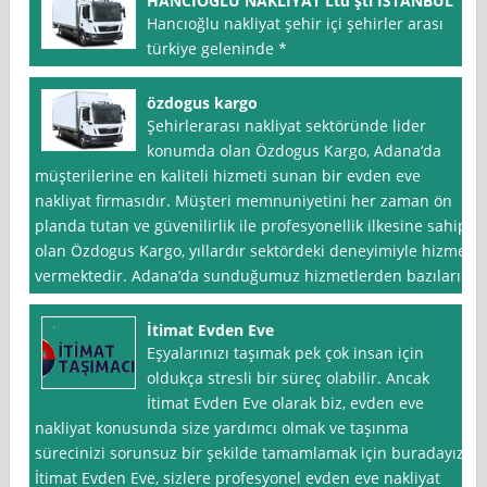
HANCIOĞLU NAKLİYAT Ltd şti İSTANBUL
Hancıoğlu nakliyat şehir içi şehirler arası
türkiye geleninde *
özdogus kargo
Şehirlerarası nakliyat sektöründe lider
konumda olan Özdogus Kargo, Adana‘da
müşterilerine en kaliteli hizmeti sunan bir evden eve
nakliyat firmasıdır. Müşteri memnuniyetini her zaman ön
planda tutan ve güvenilirlik ile profesyonellik ilkesine sahip
olan Özdogus Kargo, yıllardır sektördeki deneyimiyle hizmet
vermektedir. Adana’da sunduğumuz hizmetlerden bazıları
İtimat Evden Eve
Eşyalarınızı taşımak pek çok insan için
oldukça stresli bir süreç olabilir. Ancak
İtimat Evden Eve olarak biz, evden eve
nakliyat konusunda size yardımcı olmak ve taşınma
sürecinizi sorunsuz bir şekilde tamamlamak için buradayız.
İtimat Evden Eve, sizlere profesyonel evden eve nakliyat