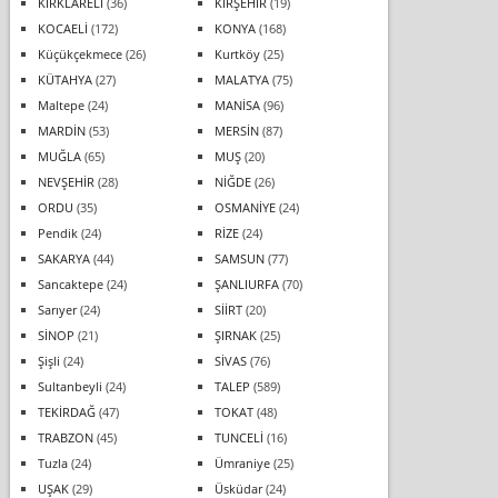
KIRKLARELİ
(36)
KIRŞEHİR
(19)
KOCAELİ
(172)
KONYA
(168)
Küçükçekmece
(26)
Kurtköy
(25)
KÜTAHYA
(27)
MALATYA
(75)
Maltepe
(24)
MANİSA
(96)
MARDİN
(53)
MERSİN
(87)
MUĞLA
(65)
MUŞ
(20)
NEVŞEHİR
(28)
NİĞDE
(26)
ORDU
(35)
OSMANİYE
(24)
Pendik
(24)
RİZE
(24)
SAKARYA
(44)
SAMSUN
(77)
Sancaktepe
(24)
ŞANLIURFA
(70)
Sarıyer
(24)
SİİRT
(20)
SİNOP
(21)
ŞIRNAK
(25)
Şişli
(24)
SİVAS
(76)
Sultanbeyli
(24)
TALEP
(589)
TEKİRDAĞ
(47)
TOKAT
(48)
TRABZON
(45)
TUNCELİ
(16)
Tuzla
(24)
Ümraniye
(25)
UŞAK
(29)
Üsküdar
(24)