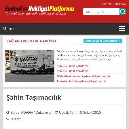
|
Kayıt ol
Giriş yap
Menü
Şahin Taşımacılık
Bölge:
ADANA
/ Çukurova
Üyelik Tarihi: 8 Şubat 2015
Telefon: