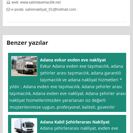
web: www.sahintasimacilik.net
e-posta:
sahinnakliyat_01@hotmail.com
Benzer yazılar
Adana evkur evden eve nakliyat
Evkur Adana evden eve taşımacılık, adana
şehirler arası taşımacılık, adana garantili
taşımacılık ve adana nakliyat hizmetleri *
yıldır ; Adana evden eve taşımacılık, Adana şehirler arası
taşımacılık, Adana evden eve nakliyat, Adana şehirler arası
nakliyat hizmetlerimizden yararlanan siz değerli
müşterilerimize uygun, profesyonel, kaliteli, güvenilir
Adana Kabil Şehirlerarası Nakliyat
Adana şehirlerarası nakliyat, evden eve