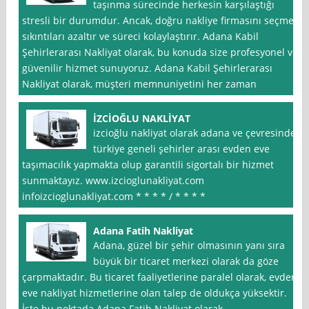
taşınma sürecinde herkesin karşılaştığı
stresli bir durumdur. Ancak, doğru nakliye firmasını seçmek
sıkıntıları azaltır ve süreci kolaylaştırır. Adana Kabil
Şehirlerarası Nakliyat olarak, bu konuda size profesyonel ve
güvenilir hizmet sunuyoruz. Adana Kabil Şehirlerarası
Nakliyat olarak, müşteri memnuniyetini her zaman
İZCİOĞLU NAKLİYAT
izcioğlu nakliyat olarak adana ve çevresinde
türkiye geneli şehirler arası evden eve
taşımacılık yapmakta olup garantili sigortalı bir hizmet
sunmaktayız. www.izcioglunakliyat.com
infoizcioglunakliyat.com * * * * / * * * *
Adana Fatih Nakliyat
Adana, güzel bir şehir olmasının yanı sıra
büyük bir ticaret merkezi olarak da göze
çarpmaktadır. Bu ticaret faaliyetlerine paralel olarak, evden
eve nakliyat hizmetlerine olan talep de oldukça yüksektir.
İşte bu noktada Adana Fatih Nakliyat olarak,