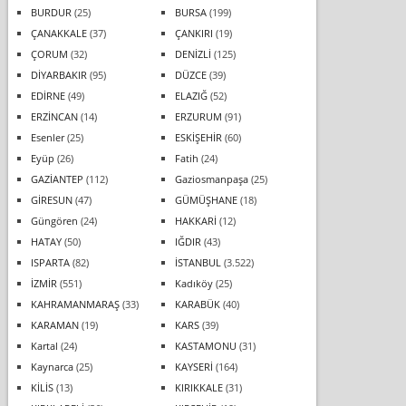
BURDUR
(25)
BURSA
(199)
ÇANAKKALE
(37)
ÇANKIRI
(19)
ÇORUM
(32)
DENİZLİ
(125)
DİYARBAKIR
(95)
DÜZCE
(39)
EDİRNE
(49)
ELAZIĞ
(52)
ERZİNCAN
(14)
ERZURUM
(91)
Esenler
(25)
ESKİŞEHİR
(60)
Eyüp
(26)
Fatih
(24)
GAZİANTEP
(112)
Gaziosmanpaşa
(25)
GİRESUN
(47)
GÜMÜŞHANE
(18)
Güngören
(24)
HAKKARİ
(12)
HATAY
(50)
IĞDIR
(43)
ISPARTA
(82)
İSTANBUL
(3.522)
İZMİR
(551)
Kadıköy
(25)
KAHRAMANMARAŞ
(33)
KARABÜK
(40)
KARAMAN
(19)
KARS
(39)
Kartal
(24)
KASTAMONU
(31)
Kaynarca
(25)
KAYSERİ
(164)
KİLİS
(13)
KIRIKKALE
(31)