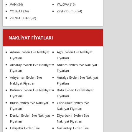
VAN
(54)
YALOVA
(16)
YOZGAT
(34)
Zeytinburnu
(24)
ZONGULDAK
(28)
NAKLIYAT FIYATLARI
Adana Evden Eve Nakliyat
Ağrı Evden Eve Nakliyat
Fiyatları
Fiyatları
Aksaray Evden Eve Nakliyat
Ankara Evden Eve Nakliyat
Fiyatları
Fiyatları
Adıyaman Evden Eve
Antalya Evden Eve Nakliyat
Nakliyat Fiyatları
Fiyatları
Batman Evden Eve Nakliyat
Bolu Evden Eve Nakliyat
Fiyatları
Fiyatları
Bursa Evden Eve Nakliyat
Çanakkale Evden Eve
Fiyatları
Nakliyat Fiyatları
Denizli Evden Eve Nakliyat
Diyarbakır Evden Eve
Fiyatları
Nakliyat Fiyatları
Eskişehir Evden Eve
Gaziantep Evden Eve