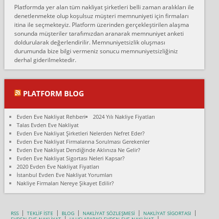
Erol:
Platformda yer alan tüm nakliyat şirketleri belli zaman aralıkları ile
Ankara Alicanlar naklyat tel 5465524025. 2600 TL'ye ankaradan
denetlenmekte olup koşulsuz müşteri memnuniyeti için firmaları
Konya ya Alicanlar naklyat la anlaştık bu şahıs evin taşınacağı gün
itina ile seçmekteyiz. Platform üzerinden gerçekleştirilen alaşma
fiyatın mazoto gele...
sonunda müşteriler tarafımızdan aranarak memnuniyet anketi
doldurularak değerlendirilir. Memnuniyetsizlik oluşması
Fatih kokmese:
durumunda bize bilgi vermeniz sonucu memnuniyetsizliğiniz
Diyarbakır dan eşyamı getirtmek için anlaştım sözleşme yaptım.
derhal giderilmektedir.
Son anda fiyat artırdılar.. mecburiyetten tasittim.. bu kişiler ağrılı
Ankara merk...
Ali:
PLATFORM BLOG
İzmir de evim naklyat diye bir firmaya ev taşıttık, çok pişman
olduk. Asansörlü dediler sonra uraya asansör kurulmaz dediler
Evden Eve Nakliyat Rehberi
2024 Yılı Nakliye Fiyatları
fark istediler. ortada asa...
Talas Evden Eve Nakliyat
Evden Eve Nakliyat Şirketleri Nelerden Nefret Eder?
Nimet:
Evden Eve Nakliyat Firmalarına Sorulması Gerekenler
Ben 2021 Ağustos ilk haftası Evimi taşıdım yani İstanbul'un bir
Evden Eve Nakliyat Dendiğinde Aklınıza Ne Gelir?
Mahallesi'nden bir başka Mahallesi'ne yani Ümraniye bölgesinde
Evden Eve Nakliyat Sigortası Neleri Kapsar?
oturuyorum önceleri ara...
2020 Evden Eve Nakliyat Fiyatları
İstanbul Evden Eve Nakliyat Yorumları
Nimet Köse:
Nakliye Firmaları Nereye Şikayet Edilir?
Merhaba ben 2021 Ağustos ilk haftası evimi Ümraniye'den Çok
yakın bir bölgeye taşıdım yeni Ümraniye'nin Mahallesi'ne
Hancıoğlu naklyatla taşındım...
RSS
TEKLİF İSTE
BLOG
NAKLİYAT SÖZLEŞMESİ
NAKLİYAT SİGORTASI
EVDEN EVE NAKLİYAT
ULUSLARARASI EVDEN EVE NAKLİYAT