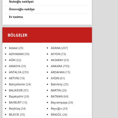
nuhoğlu nakliyat
ömeroğlu nakliye
ev tasima
BÖLGELER
Adalar
(25)
ADANA
(207)
ADIYAMAN
(59)
AFYON
(73)
AĞRI
(52)
AKSARAY
(53)
AMASYA
(33)
ANKARA
(793)
ANTALYA
(233)
ARDAHAN
(15)
ARTVİN
(19)
AYDIN
(61)
Bahçelievler
(24)
Bakırköy
(25)
BALIKESİR
(97)
BARTIN
(29)
Başakşehir
(24)
BATMAN
(64)
BAYBURT
(15)
Bayrampaşa
(24)
Beşiktaş
(24)
Beyoğlu
(24)
BİLECİK
(35)
BİNGÖL
(26)