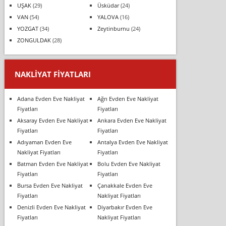
UŞAK
(29)
Üsküdar
(24)
VAN
(54)
YALOVA
(16)
YOZGAT
(34)
Zeytinburnu
(24)
ZONGULDAK
(28)
NAKLIYAT FIYATLARI
Adana Evden Eve Nakliyat
Ağrı Evden Eve Nakliyat
Fiyatları
Fiyatları
Aksaray Evden Eve Nakliyat
Ankara Evden Eve Nakliyat
Fiyatları
Fiyatları
Adıyaman Evden Eve
Antalya Evden Eve Nakliyat
Nakliyat Fiyatları
Fiyatları
Batman Evden Eve Nakliyat
Bolu Evden Eve Nakliyat
Fiyatları
Fiyatları
Bursa Evden Eve Nakliyat
Çanakkale Evden Eve
Fiyatları
Nakliyat Fiyatları
Denizli Evden Eve Nakliyat
Diyarbakır Evden Eve
Fiyatları
Nakliyat Fiyatları