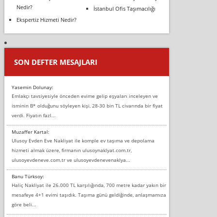
Nedir?
İstanbul Ofis Taşımacılığı
Ekspertiz Hizmeti Nedir?
SON DEFTER MESAJLARI
Yasemin Dolunay:
Emlakçı tavsiyesiyle önceden evime gelip eşyaları inceleyen ve
isminin B* olduğunu söyleyen kişi, 28-30 bin TL civarında bir fiyat
verdi. Fiyatın fazl...
Muzaffer Kartal:
Ulusoy Evden Eve Nakliyat ile komple ev taşıma ve depolama
hizmeti almak üzere, firmanın ulusoynaklyat.com.tr,
ulusoyevdeneve.com.tr ve ulusoyevdenevenaklya...
Banu Türksoy:
Haliç Nakliyat ile 26.000 TL karşılığında, 700 metre kadar yakın bir
mesafeye 4+1 evimi taşıdık. Taşıma günü geldiğinde, anlaşmamıza
göre beli...