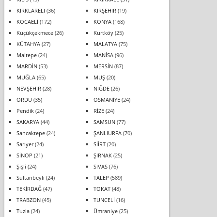
KIRKLARELİ
(36)
KIRŞEHİR
(19)
KOCAELİ
(172)
KONYA
(168)
Küçükçekmece
(26)
Kurtköy
(25)
KÜTAHYA
(27)
MALATYA
(75)
Maltepe
(24)
MANİSA
(96)
MARDİN
(53)
MERSİN
(87)
MUĞLA
(65)
MUŞ
(20)
NEVŞEHİR
(28)
NİĞDE
(26)
ORDU
(35)
OSMANİYE
(24)
Pendik
(24)
RİZE
(24)
SAKARYA
(44)
SAMSUN
(77)
Sancaktepe
(24)
ŞANLIURFA
(70)
Sarıyer
(24)
SİİRT
(20)
SİNOP
(21)
ŞIRNAK
(25)
Şişli
(24)
SİVAS
(76)
Sultanbeyli
(24)
TALEP
(589)
TEKİRDAĞ
(47)
TOKAT
(48)
TRABZON
(45)
TUNCELİ
(16)
Tuzla
(24)
Ümraniye
(25)