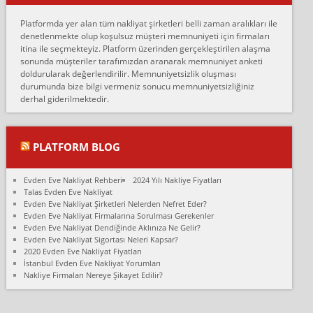
Erol:
Platformda yer alan tüm nakliyat şirketleri belli zaman aralıkları ile
Ankara Alicanlar naklyat tel 5465524025. 2600 TL'ye ankaradan
denetlenmekte olup koşulsuz müşteri memnuniyeti için firmaları
Konya ya Alicanlar naklyat la anlaştık bu şahıs evin taşınacağı gün
itina ile seçmekteyiz. Platform üzerinden gerçekleştirilen alaşma
fiyatın mazoto gele...
sonunda müşteriler tarafımızdan aranarak memnuniyet anketi
doldurularak değerlendirilir. Memnuniyetsizlik oluşması
Fatih kokmese:
durumunda bize bilgi vermeniz sonucu memnuniyetsizliğiniz
Diyarbakır dan eşyamı getirtmek için anlaştım sözleşme yaptım.
derhal giderilmektedir.
Son anda fiyat artırdılar.. mecburiyetten tasittim.. bu kişiler ağrılı
Ankara merk...
Ali:
PLATFORM BLOG
İzmir de evim naklyat diye bir firmaya ev taşıttık, çok pişman
olduk. Asansörlü dediler sonra uraya asansör kurulmaz dediler
Evden Eve Nakliyat Rehberi
2024 Yılı Nakliye Fiyatları
fark istediler. ortada asa...
Talas Evden Eve Nakliyat
Evden Eve Nakliyat Şirketleri Nelerden Nefret Eder?
Nimet:
Evden Eve Nakliyat Firmalarına Sorulması Gerekenler
Ben 2021 Ağustos ilk haftası Evimi taşıdım yani İstanbul'un bir
Evden Eve Nakliyat Dendiğinde Aklınıza Ne Gelir?
Mahallesi'nden bir başka Mahallesi'ne yani Ümraniye bölgesinde
Evden Eve Nakliyat Sigortası Neleri Kapsar?
oturuyorum önceleri ara...
2020 Evden Eve Nakliyat Fiyatları
İstanbul Evden Eve Nakliyat Yorumları
Nimet Köse:
Nakliye Firmaları Nereye Şikayet Edilir?
Merhaba ben 2021 Ağustos ilk haftası evimi Ümraniye'den Çok
yakın bir bölgeye taşıdım yeni Ümraniye'nin Mahallesi'ne
Hancıoğlu naklyatla taşındım...