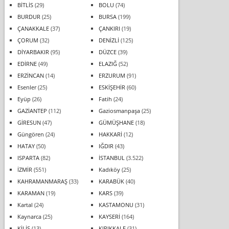
BİTLİS
(29)
BOLU
(74)
BURDUR
(25)
BURSA
(199)
ÇANAKKALE
(37)
ÇANKIRI
(19)
ÇORUM
(32)
DENİZLİ
(125)
DİYARBAKIR
(95)
DÜZCE
(39)
EDİRNE
(49)
ELAZIĞ
(52)
ERZİNCAN
(14)
ERZURUM
(91)
Esenler
(25)
ESKİŞEHİR
(60)
Eyüp
(26)
Fatih
(24)
GAZİANTEP
(112)
Gaziosmanpaşa
(25)
GİRESUN
(47)
GÜMÜŞHANE
(18)
Güngören
(24)
HAKKARİ
(12)
HATAY
(50)
IĞDIR
(43)
ISPARTA
(82)
İSTANBUL
(3.522)
İZMİR
(551)
Kadıköy
(25)
KAHRAMANMARAŞ
(33)
KARABÜK
(40)
KARAMAN
(19)
KARS
(39)
Kartal
(24)
KASTAMONU
(31)
Kaynarca
(25)
KAYSERİ
(164)
KİLİS
(13)
KIRIKKALE
(31)