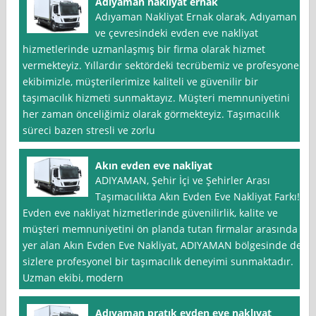
Adıyaman nakliyat ernak
Adıyaman Nakliyat Ernak olarak, Adıyaman
ve çevresindeki evden eve nakliyat
hizmetlerinde uzmanlaşmış bir firma olarak hizmet
vermekteyiz. Yıllardır sektördeki tecrübemiz ve profesyonel
ekibimizle, müşterilerimize kaliteli ve güvenilir bir
taşımacılık hizmeti sunmaktayız. Müşteri memnuniyetini
her zaman önceliğimiz olarak görmekteyiz. Taşımacılık
süreci bazen stresli ve zorlu
Akın evden eve nakliyat
ADIYAMAN, Şehir İçi ve Şehirler Arası
Taşımacılıkta Akın Evden Eve Nakliyat Farkı!
Evden eve nakliyat hizmetlerinde güvenilirlik, kalite ve
müşteri memnuniyetini ön planda tutan firmalar arasında
yer alan Akın Evden Eve Nakliyat, ADIYAMAN bölgesinde de
sizlere profesyonel bir taşımacılık deneyimi sunmaktadır.
Uzman ekibi, modern
Adıyaman pratık evden eve naklıyat