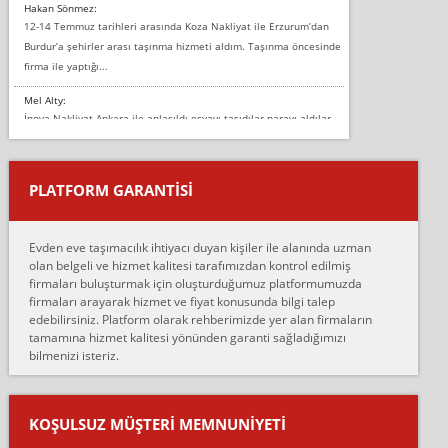
Hakan Sönmez:
12-14 Temmuz tarihleri arasında Koza Nakliyat ile Erzurum’dan
Burdur’a şehirler arası taşınma hizmeti aldım. Taşınma öncesinde
firma ile yaptığı...
Mel Alty:
İnova Nakliyat Ankara ile anlaşıldı eşyayı taşıdılar parayı aldılar.
Salon duvarına bir baktım birisi boydan alüminyum renkli bantı
yapıştırm...
PLATFORM GARANTİSİ
Murat:
Merhaba, bu firmayı bir arkadaş tavsiyesi üzerine tercih ettim,
hiçbir sıkıntı yaşanmayacağını ve kendilerinin çok titiz
Evden eve taşımacılık ihtiyacı duyan kişiler ile alanında uzman
çalıştıklarını, müş...
olan belgeli ve hizmet kalitesi tarafımızdan kontrol edilmiş
firmaları buluşturmak için oluşturduğumuz platformumuzda
Ahmet:
firmaları arayarak hizmet ve fiyat konusunda bilgi talep
Lüleburgaz güngünes evden eve naklyat eşyalarımı taşımak için
edebilirsiniz. Platform olarak rehberimizde yer alan firmaların
anlaştık sabah eve geldiklerinde de eşyalarımı düzgün şekilde
tamamına hizmet kalitesi yönünden garanti sağladığımızı
sarcaz demelerine r...
bilmenizi isteriz.
mehmet güldü:
Ankara ALİCANLAR NAKLİYAT Tutarsız ve ticari ahlak problemleri
var verdikleri fiyat teklifini arttırdılar. Sonrasında taşıma gününde
KOŞULSUZ MÜŞTERI MEMNUNIYETI
oldukça tutarsı...