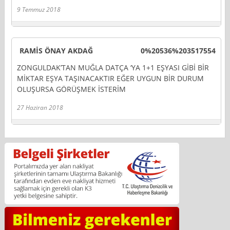
9 Temmuz 2018
RAMİS ÖNAY AKDAĞ
0%20536%203517554
ZONGULDAK’TAN MUĞLA DATÇA ‘YA 1+1 EŞYASI GİBİ BİR
MİKTAR EŞYA TAŞINACAKTIR EĞER UYGUN BİR DURUM
OLUŞURSA GÖRÜŞMEK İSTERİM
27 Haziran 2018