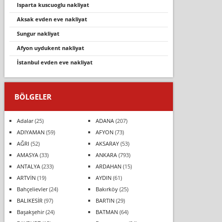
isparta kuscuoglu nakliyat
aksak evden eve nakliyat
sungur nakliyat
afyon uydukent nakliyat
i̇stanbul evden eve nakli̇yat
BÖLGELER
Adalar
(25)
ADANA
(207)
ADIYAMAN
(59)
AFYON
(73)
AĞRI
(52)
AKSARAY
(53)
AMASYA
(33)
ANKARA
(793)
ANTALYA
(233)
ARDAHAN
(15)
ARTVİN
(19)
AYDIN
(61)
Bahçelievler
(24)
Bakırköy
(25)
BALIKESİR
(97)
BARTIN
(29)
Başakşehir
(24)
BATMAN
(64)