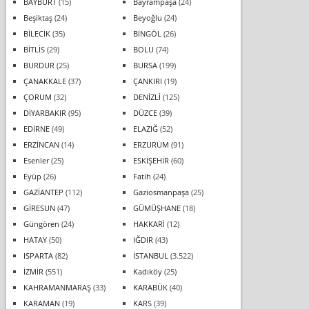
BAYBURT
(15)
Bayrampaşa
(24)
Beşiktaş
(24)
Beyoğlu
(24)
BİLECİK
(35)
BİNGÖL
(26)
BİTLİS
(29)
BOLU
(74)
BURDUR
(25)
BURSA
(199)
ÇANAKKALE
(37)
ÇANKIRI
(19)
ÇORUM
(32)
DENİZLİ
(125)
DİYARBAKIR
(95)
DÜZCE
(39)
EDİRNE
(49)
ELAZIĞ
(52)
ERZİNCAN
(14)
ERZURUM
(91)
Esenler
(25)
ESKİŞEHİR
(60)
Eyüp
(26)
Fatih
(24)
GAZİANTEP
(112)
Gaziosmanpaşa
(25)
GİRESUN
(47)
GÜMÜŞHANE
(18)
Güngören
(24)
HAKKARİ
(12)
HATAY
(50)
IĞDIR
(43)
ISPARTA
(82)
İSTANBUL
(3.522)
İZMİR
(551)
Kadıköy
(25)
KAHRAMANMARAŞ
(33)
KARABÜK
(40)
KARAMAN
(19)
KARS
(39)