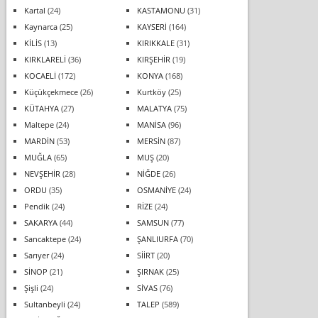
Kartal
(24)
KASTAMONU
(31)
Kaynarca
(25)
KAYSERİ
(164)
KİLİS
(13)
KIRIKKALE
(31)
KIRKLARELİ
(36)
KIRŞEHİR
(19)
KOCAELİ
(172)
KONYA
(168)
Küçükçekmece
(26)
Kurtköy
(25)
KÜTAHYA
(27)
MALATYA
(75)
Maltepe
(24)
MANİSA
(96)
MARDİN
(53)
MERSİN
(87)
MUĞLA
(65)
MUŞ
(20)
NEVŞEHİR
(28)
NİĞDE
(26)
ORDU
(35)
OSMANİYE
(24)
Pendik
(24)
RİZE
(24)
SAKARYA
(44)
SAMSUN
(77)
Sancaktepe
(24)
ŞANLIURFA
(70)
Sarıyer
(24)
SİİRT
(20)
SİNOP
(21)
ŞIRNAK
(25)
Şişli
(24)
SİVAS
(76)
Sultanbeyli
(24)
TALEP
(589)