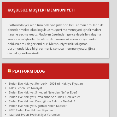
Ankara ALİCANLAR NAKLİYAT Tutarsız ve ticari ahlak problemleri
var verdikleri fiyat teklifini arttırdılar. Sonrasında taşıma gününde
KOŞULSUZ MÜŞTERI MEMNUNIYETI
oldukça tutarsı...
Erol:
Platformda yer alan tüm nakliyat şirketleri belli zaman aralıkları ile
Ankara Alicanlar naklyat tel 5465524025. 2600 TL'ye ankaradan
denetlenmekte olup koşulsuz müşteri memnuniyeti için firmaları
Konya ya Alicanlar naklyat la anlaştık bu şahıs evin taşınacağı gün
itina ile seçmekteyiz. Platform üzerinden gerçekleştirilen alaşma
fiyatın mazoto gele...
sonunda müşteriler tarafımızdan aranarak memnuniyet anketi
doldurularak değerlendirilir. Memnuniyetsizlik oluşması
Fatih kokmese:
durumunda bize bilgi vermeniz sonucu memnuniyetsizliğiniz
Diyarbakır dan eşyamı getirtmek için anlaştım sözleşme yaptım.
derhal giderilmektedir.
Son anda fiyat artırdılar.. mecburiyetten tasittim.. bu kişiler ağrılı
Ankara merk...
Ali:
PLATFORM BLOG
İzmir de evim naklyat diye bir firmaya ev taşıttık, çok pişman
olduk. Asansörlü dediler sonra uraya asansör kurulmaz dediler
Evden Eve Nakliyat Rehberi
2024 Yılı Nakliye Fiyatları
fark istediler. ortada asa...
Talas Evden Eve Nakliyat
Evden Eve Nakliyat Şirketleri Nelerden Nefret Eder?
Nimet:
Evden Eve Nakliyat Firmalarına Sorulması Gerekenler
Ben 2021 Ağustos ilk haftası Evimi taşıdım yani İstanbul'un bir
Evden Eve Nakliyat Dendiğinde Aklınıza Ne Gelir?
Mahallesi'nden bir başka Mahallesi'ne yani Ümraniye bölgesinde
Evden Eve Nakliyat Sigortası Neleri Kapsar?
oturuyorum önceleri ara...
2020 Evden Eve Nakliyat Fiyatları
İstanbul Evden Eve Nakliyat Yorumları