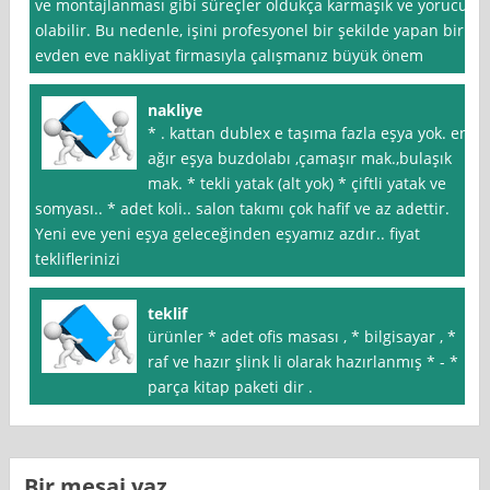
ve montajlanması gibi süreçler oldukça karmaşık ve yorucu
olabilir. Bu nedenle, işini profesyonel bir şekilde yapan bir
evden eve nakliyat firmasıyla çalışmanız büyük önem
nakliye
* . kattan dublex e taşıma fazla eşya yok. en
ağır eşya buzdolabı ,çamaşır mak.,bulaşık
mak. * tekli yatak (alt yok) * çiftli yatak ve
somyası.. * adet koli.. salon takımı çok hafif ve az adettir.
Yeni eve yeni eşya geleceğinden eşyamız azdır.. fiyat
tekliflerinizi
teklif
ürünler * adet ofis masası , * bilgisayar , *
raf ve hazır şlink li olarak hazırlanmış * - *
parça kitap paketi dir .
Bir mesaj yaz