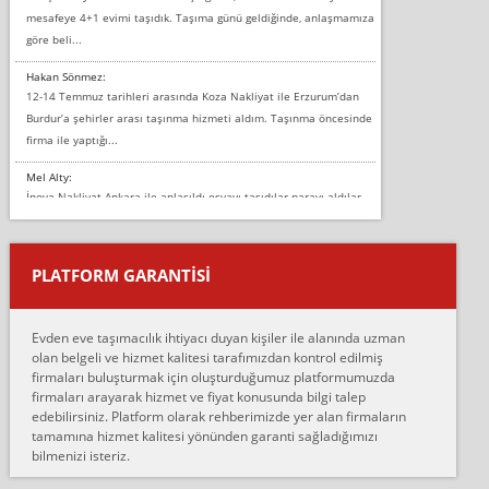
mesafeye 4+1 evimi taşıdık. Taşıma günü geldiğinde, anlaşmamıza
göre beli...
Hakan Sönmez:
12-14 Temmuz tarihleri arasında Koza Nakliyat ile Erzurum’dan
Burdur’a şehirler arası taşınma hizmeti aldım. Taşınma öncesinde
firma ile yaptığı...
Mel Alty:
İnova Nakliyat Ankara ile anlaşıldı eşyayı taşıdılar parayı aldılar.
Salon duvarına bir baktım birisi boydan alüminyum renkli bantı
yapıştırm...
PLATFORM GARANTİSİ
Murat:
Merhaba, bu firmayı bir arkadaş tavsiyesi üzerine tercih ettim,
hiçbir sıkıntı yaşanmayacağını ve kendilerinin çok titiz
Evden eve taşımacılık ihtiyacı duyan kişiler ile alanında uzman
çalıştıklarını, müş...
olan belgeli ve hizmet kalitesi tarafımızdan kontrol edilmiş
firmaları buluşturmak için oluşturduğumuz platformumuzda
Ahmet:
firmaları arayarak hizmet ve fiyat konusunda bilgi talep
Lüleburgaz güngünes evden eve naklyat eşyalarımı taşımak için
edebilirsiniz. Platform olarak rehberimizde yer alan firmaların
anlaştık sabah eve geldiklerinde de eşyalarımı düzgün şekilde
tamamına hizmet kalitesi yönünden garanti sağladığımızı
sarcaz demelerine r...
bilmenizi isteriz.
mehmet güldü: