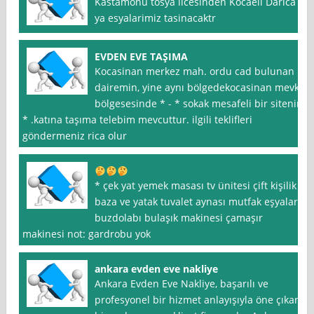
Kastamonu tosya ilcesinden Kocaeli Darica
ya esyalarimiz tasinacaktr
EVDEN EVE TAŞIMA
Kocasinan merkez mah. ordu cad bulunan
dairemin, yine aynı bölgedekocasinan mevki
bölgesesinde * - * sokak mesafeli bir sitenin
* .katına taşıma telebim mevcuttur. ilgili teklifleri
göndermeniz rica olur
* çek yat yemek masası tv ünitesi çift kişilik
baza ve yatak tuvalet aynası mutfak eşyaları
buzdolabı bulaşık makinesi çamaşır
makinesi not: gardrobu yok
ankara evden eve nakliye
Ankara Evden Eve Nakliye, başarılı ve
profesyonel bir hizmet anlayışıyla öne çıkan