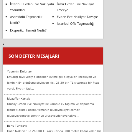
İstanbul Evden Eve Nakliyat
İzmir Evden Eve Nakliyat
Yorumları
Tavsiye
Asansörlü Taşımacılık
Evden Eve Nakliyat Tavsiye
Nedir?
İstanbul Ofis Taşımacılığı
Ekspertiz Hizmeti Nedir?
SON DEFTER MESAJLARI
Yasemin Dolunay:
Emlakçı tavsiyesiyle önceden evime gelip eşyaları inceleyen ve
isminin B* olduğunu söyleyen kişi, 28-30 bin TL civarında bir fiyat
verdi. Fiyatın fazl...
Muzaffer Kartal:
Ulusoy Evden Eve Nakliyat ile komple ev taşıma ve depolama
hizmeti almak üzere, firmanın ulusoynaklyat.com.tr,
ulusoyevdeneve.com.tr ve ulusoyevdenevenaklya...
Banu Türksoy:
Haliç Nakliyat ile 26.000 TL karşılığında, 700 metre kadar yakın bir