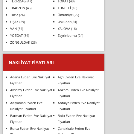
TEKİRDAĞ
(47)
TOKAT
(48)
TRABZON
(45)
TUNCELİ
(16)
Tuzla
(24)
Ümraniye
(25)
UŞAK
(29)
Üsküdar
(24)
VAN
(54)
YALOVA
(16)
YOZGAT
(34)
Zeytinburnu
(24)
ZONGULDAK
(28)
NAKLIYAT FIYATLARI
Adana Evden Eve Nakliyat
Ağrı Evden Eve Nakliyat
Fiyatları
Fiyatları
Aksaray Evden Eve Nakliyat
Ankara Evden Eve Nakliyat
Fiyatları
Fiyatları
Adıyaman Evden Eve
Antalya Evden Eve Nakliyat
Nakliyat Fiyatları
Fiyatları
Batman Evden Eve Nakliyat
Bolu Evden Eve Nakliyat
Fiyatları
Fiyatları
Bursa Evden Eve Nakliyat
Çanakkale Evden Eve