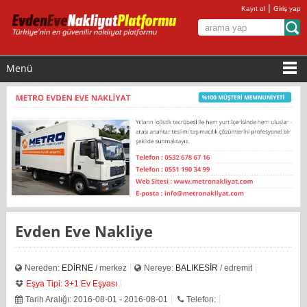
|
Kayıt ol
Giriş yap
Menü
Evden Eve Nakliye
Nereden:
EDİRNE
/ merkez
Nereye:
BALIKESİR
/ edremit
Eşya Tipi: 3+1 Ev Eşyası
Tarih Aralığı: 2016-08-01 - 2016-08-01
Telefon: