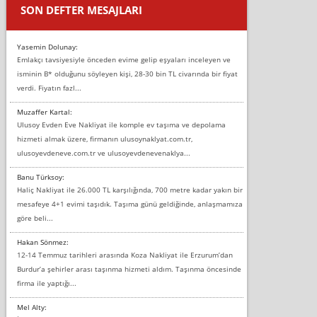
SON DEFTER MESAJLARI
Yasemin Dolunay:
Emlakçı tavsiyesiyle önceden evime gelip eşyaları inceleyen ve
isminin B* olduğunu söyleyen kişi, 28-30 bin TL civarında bir fiyat
verdi. Fiyatın fazl...
Muzaffer Kartal:
Ulusoy Evden Eve Nakliyat ile komple ev taşıma ve depolama
hizmeti almak üzere, firmanın ulusoynaklyat.com.tr,
ulusoyevdeneve.com.tr ve ulusoyevdenevenaklya...
Banu Türksoy:
Haliç Nakliyat ile 26.000 TL karşılığında, 700 metre kadar yakın bir
mesafeye 4+1 evimi taşıdık. Taşıma günü geldiğinde, anlaşmamıza
göre beli...
Hakan Sönmez:
12-14 Temmuz tarihleri arasında Koza Nakliyat ile Erzurum’dan
Burdur’a şehirler arası taşınma hizmeti aldım. Taşınma öncesinde
firma ile yaptığı...
Mel Alty: