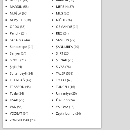
MARDİN
(53)
MERSİN
(87)
MUĞLA
(65)
MUŞ
(20)
NEVŞEHİR
(28)
NİĞDE
(26)
ORDU
(35)
OSMANİYE
(24)
Pendik
(24)
RİZE
(24)
SAKARYA
(44)
SAMSUN
(77)
Sancaktepe
(24)
ŞANLIURFA
(70)
Sarıyer
(24)
SİİRT
(20)
SİNOP
(21)
ŞIRNAK
(25)
Şişli
(24)
SİVAS
(76)
Sultanbeyli
(24)
TALEP
(589)
TEKİRDAĞ
(47)
TOKAT
(48)
TRABZON
(45)
TUNCELİ
(16)
Tuzla
(24)
Ümraniye
(25)
UŞAK
(29)
Üsküdar
(24)
VAN
(54)
YALOVA
(16)
YOZGAT
(34)
Zeytinburnu
(24)
ZONGULDAK
(28)