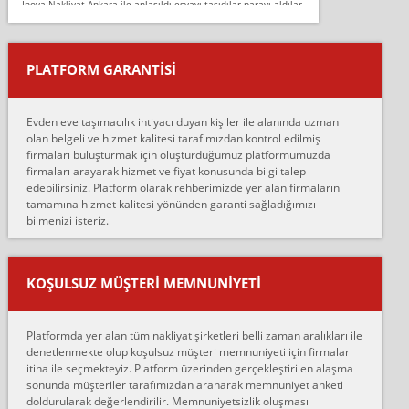
İnova Nakliyat Ankara ile anlaşıldı eşyayı taşıdılar parayı aldılar.
Salon duvarına bir baktım birisi boydan alüminyum renkli bantı
yapıştırm...
PLATFORM GARANTİSİ
Murat:
Merhaba, bu firmayı bir arkadaş tavsiyesi üzerine tercih ettim,
hiçbir sıkıntı yaşanmayacağını ve kendilerinin çok titiz
Evden eve taşımacılık ihtiyacı duyan kişiler ile alanında uzman
çalıştıklarını, müş...
olan belgeli ve hizmet kalitesi tarafımızdan kontrol edilmiş
firmaları buluşturmak için oluşturduğumuz platformumuzda
Ahmet:
firmaları arayarak hizmet ve fiyat konusunda bilgi talep
Lüleburgaz güngünes evden eve naklyat eşyalarımı taşımak için
edebilirsiniz. Platform olarak rehberimizde yer alan firmaların
anlaştık sabah eve geldiklerinde de eşyalarımı düzgün şekilde
tamamına hizmet kalitesi yönünden garanti sağladığımızı
sarcaz demelerine r...
bilmenizi isteriz.
mehmet güldü:
Ankara ALİCANLAR NAKLİYAT Tutarsız ve ticari ahlak problemleri
var verdikleri fiyat teklifini arttırdılar. Sonrasında taşıma gününde
KOŞULSUZ MÜŞTERI MEMNUNIYETI
oldukça tutarsı...
Erol:
Platformda yer alan tüm nakliyat şirketleri belli zaman aralıkları ile
Ankara Alicanlar naklyat tel 5465524025. 2600 TL'ye ankaradan
denetlenmekte olup koşulsuz müşteri memnuniyeti için firmaları
Konya ya Alicanlar naklyat la anlaştık bu şahıs evin taşınacağı gün
itina ile seçmekteyiz. Platform üzerinden gerçekleştirilen alaşma
fiyatın mazoto gele...
sonunda müşteriler tarafımızdan aranarak memnuniyet anketi
doldurularak değerlendirilir. Memnuniyetsizlik oluşması
Fatih kokmese: