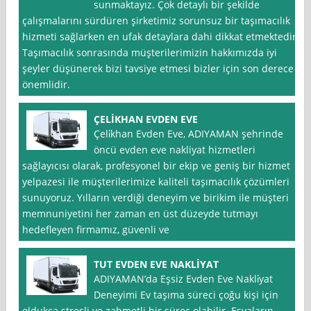
sunmaktayız. Çok detaylı bir şekilde
çalışmalarını sürdüren şirketimiz sorunsuz bir taşımacılık
hizmeti sağlarken en ufak detaylara dahi dikkat etmektedir.
Taşımacılık sonrasında müşterilerimizin hakkımızda iyi
şeyler düşünerek bizi tavsiye etmesi bizler için son derece
önemlidir.
ÇELİKHAN EVDEN EVE
Çeli̇khan Evden Eve, ADIYAMAN şehrinde
öncü evden eve nakliyat hizmetleri
sağlayıcısı olarak, profesyonel bir ekip ve geniş bir hizmet
yelpazesi ile müşterilerimize kaliteli taşımacılık çözümleri
sunuyoruz. Yılların verdiği deneyim ve birikim ile müşteri
memnuniyetini her zaman en üst düzeyde tutmayı
hedefleyen firmamız, güvenli ve
TUT EVDEN EVE NAKLİYAT
ADIYAMAN’da Eşsiz Evden Eve Nakli̇yat
Deneyimi Ev taşıma süreci çoğu kişi için
oldukça stresli ve zahmetli bir süreç olabilir. Eşyaların