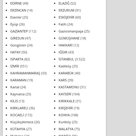
EDİRNE
(49)
ELAZIĞ
(52)
ERZİNCAN
(14)
ERZURUM
(91)
Esenler
(25)
ESKİŞEHİR
(60)
Eyüp
(26)
Fatih
(24)
GAZİANTEP
(112)
Gaziosmanpaşa
(25)
GİRESUN
(47)
GÜMÜŞHANE
(18)
Güngören
(24)
HAKKARİ
(12)
HATAY
(50)
IĞDIR
(43)
ISPARTA
(82)
İSTANBUL
(3.522)
İZMİR
(551)
Kadıköy
(25)
KAHRAMANMARAŞ
(33)
KARABÜK
(40)
KARAMAN
(19)
KARS
(39)
Kartal
(24)
KASTAMONU
(31)
Kaynarca
(25)
KAYSERİ
(164)
KİLİS
(13)
KIRIKKALE
(31)
KIRKLARELİ
(36)
KIRŞEHİR
(19)
KOCAELİ
(172)
KONYA
(168)
Küçükçekmece
(26)
Kurtköy
(25)
KÜTAHYA
(27)
MALATYA
(75)
Maltepe
(24)
MANİSA
(96)