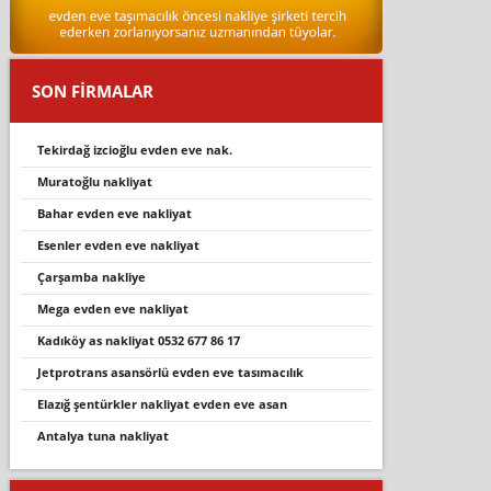
SON FİRMALAR
tekirdağ izcioğlu evden eve nak.
muratoğlu nakliyat
bahar evden eve nakli̇yat
esenler evden eve nakli̇yat
çarşamba nakli̇ye
mega evden eve nakli̇yat
kadiköy as nakli̇yat 0532 677 86 17
jetprotrans asansörlü evden eve tasimacilik
elazığ şentürkler nakliyat evden eve asan
antalya tuna nakliyat