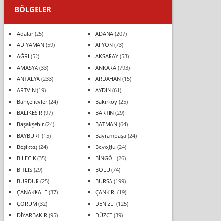
BÖLGELER
Adalar
(25)
ADANA
(207)
ADIYAMAN
(59)
AFYON
(73)
AĞRI
(52)
AKSARAY
(53)
AMASYA
(33)
ANKARA
(793)
ANTALYA
(233)
ARDAHAN
(15)
ARTVİN
(19)
AYDIN
(61)
Bahçelievler
(24)
Bakırköy
(25)
BALIKESİR
(97)
BARTIN
(29)
Başakşehir
(24)
BATMAN
(64)
BAYBURT
(15)
Bayrampaşa
(24)
Beşiktaş
(24)
Beyoğlu
(24)
BİLECİK
(35)
BİNGÖL
(26)
BİTLİS
(29)
BOLU
(74)
BURDUR
(25)
BURSA
(199)
ÇANAKKALE
(37)
ÇANKIRI
(19)
ÇORUM
(32)
DENİZLİ
(125)
DİYARBAKIR
(95)
DÜZCE
(39)