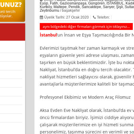
Eyüp
,
Fatih
,
Gaziosmanpaşa
,
Güngören
,
İSTANBUL
,
Kadı
Kurtköy
,
Maltepe
,
Pendik
,
Sancaktepe
,
Sarıyer
,
Şişli
,
Sulta
Zeytinburnu
/ başakşehir
Üyelik Tarihi: 27 Ocak 2020
Telefon:
aynı bölgedeki diğer firmaları görmek için tıklayınız...
İstanbul
‘un İnsan ve Eşya Taşımacılığında Bir
Evlerimizi taşıtmak her zaman karmaşık ve stres
eşyaların güvenle yeni adrese ulaşması, zaman
taşırken en büyük beklentimizdir. İşte bu nok
Nakliyat, İstanbul’da en doğru tercih olacaktır.
nakliyat hizmetleri sağlayıcısı olarak, güvenil
avantajlarla müşterilerimize kaliteli bir taşım
Profesyonel Ekibimiz ve Modern Araç Filomuz
Aksa Evden Eve Nakliyat olarak, İstanbul’da ev 
öncü firmalardan biriyiz. İşimizi ciddiye alıyoru
çalışarak müşterilerimize en iyi hizmeti sunma 
personelimiz, taşınma sürecini en verimli ve s