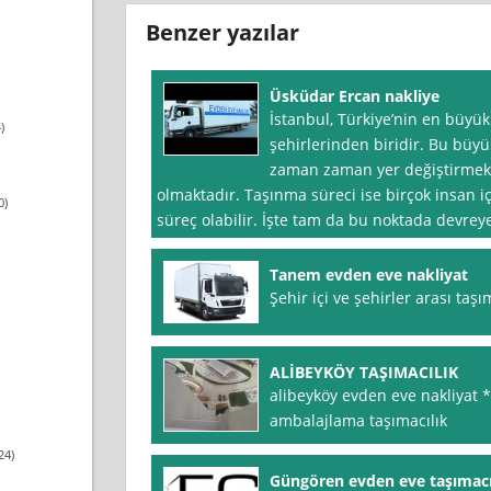
Benzer yazılar
Üsküdar Ercan nakliye
İstanbul, Türkiye’nin en büyü
)
şehirlerinden biridir. Bu büy
zaman zaman yer değiştirmek
olmaktadır. Taşınma süreci ise birçok insan iç
0)
süreç olabilir. İşte tam da bu noktada devre
Tanem evden eve nakliyat
Şehir içi ve şehirler arası taşı
ALİBEYKÖY TAŞIMACILIK
alibeyköy evden eve nakliyat *
ambalajlama taşımacılık
24)
Güngören evden eve taşımacı