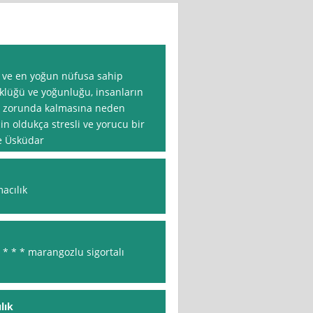
k ve en yoğun nüfusa sahip
üklüğü ve yoğunluğu, insanların
 zorunda kalmasına neden
in oldukça stresli ve yorucu bir
ye Üsküdar
macılık
 * * * marangozlu sigortalı
lık