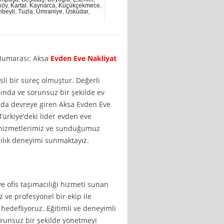
köy
,
Kartal
,
Kaynarca
,
Küçükçekmece
,
nbeyli
,
Tuzla
,
Ümraniye
,
Üsküdar
,
 Numarası: Aksa
Evden Eve Nakliyat
li bir süreç olmuştur. Değerli
ında ve sorunsuz bir şekilde ev
tada devreye giren Aksa Evden Eve
 Türkiye’deki lider evden eve
ir hizmetlerimiz ve sunduğumuz
acılık deneyimi sunmaktayız.
ve ofis taşımacılığı hizmeti sunan
z ve profesyonel bir ekip ile
hedefliyoruz. Eğitimli ve deneyimli
orunsuz bir şekilde yönetmeyi