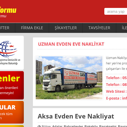
FTER
FİRMA EKLE
ŞİKAYETLER
TAVSİYELER
İL
Aksa Evden Eve Nakliyat
Bölge:
Adalar
,
Bahçelievler
,
Bakırköy
,
Başakşehir
,
Bayr