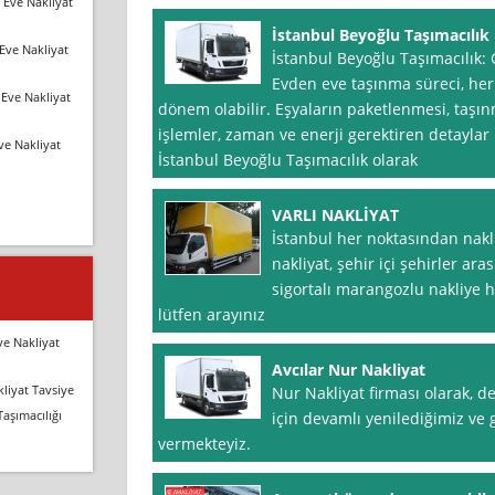
 Eve Nakliyat
İstanbul Beyoğlu Taşımacılık
Eve Nakliyat
İstanbul Beyoğlu Taşımacılık: 
Evden eve taşınma süreci, herk
Eve Nakliyat
dönem olabilir. Eşyaların paketlenmesi, taşınm
işlemler, zaman ve enerji gerektiren detaylar 
ve Nakliyat
İstanbul Beyoğlu Taşımacılık olarak
VARLI NAKLİYAT
İstanbul her noktasından nakli
nakliyat, şehir içi şehirler arası
sigortalı marangozlu nakliye h
lütfen arayınız
ve Nakliyat
Avcılar Nur Nakliyat
liyat Tavsiye
Nur Nakliyat firması olarak, 
Taşımacılığı
için devamlı yenilediğimiz ve g
vermekteyiz.