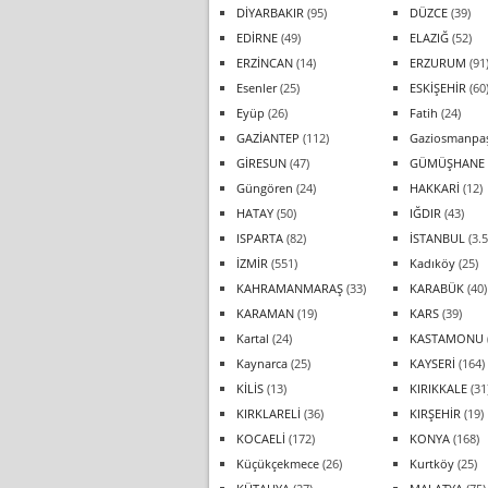
DİYARBAKIR
(95)
DÜZCE
(39)
EDİRNE
(49)
ELAZIĞ
(52)
ERZİNCAN
(14)
ERZURUM
(91
Esenler
(25)
ESKİŞEHİR
(60
Eyüp
(26)
Fatih
(24)
GAZİANTEP
(112)
Gaziosmanpa
GİRESUN
(47)
GÜMÜŞHANE
Güngören
(24)
HAKKARİ
(12)
HATAY
(50)
IĞDIR
(43)
ISPARTA
(82)
İSTANBUL
(3.5
İZMİR
(551)
Kadıköy
(25)
KAHRAMANMARAŞ
(33)
KARABÜK
(40)
KARAMAN
(19)
KARS
(39)
Kartal
(24)
KASTAMONU
Kaynarca
(25)
KAYSERİ
(164)
KİLİS
(13)
KIRIKKALE
(31
KIRKLARELİ
(36)
KIRŞEHİR
(19)
KOCAELİ
(172)
KONYA
(168)
Küçükçekmece
(26)
Kurtköy
(25)