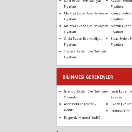
İzmir Evden Eve Nakliyat
Kayseri Evden
Fiyatları
Fiyatları
Malatya Evden Eve Nakliyat
Konya Evden 
Fiyatları
Fiyatları
Malatya Evden Eve Nakliyat
Mersin Evden 
Fiyatları
Fiyatları
Ordu Evden Eve Nakliyat
Sivas Evden E
Fiyatları
Fiyatları
Trabzon Evden Eve Nakliyat
Fiyatları
BILINMESI GEREKENLER
İstanbul Evden Eve Nakliyat
İzmir Evden E
Yorumları
Tavsiye
Asansörlü Taşımacılık
Evden Eve Nak
Nedir?
İstanbul Ofis 
Ekspertiz Hizmeti Nedir?