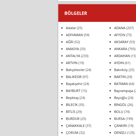
BÖLGELER
Adalar
(25)
ADANA
(207)
ADIYAMAN
(59)
AFYON
(73)
AĞRI
(52)
AKSARAY
(53)
AMASYA
(33)
ANKARA
(793)
ANTALYA
(233)
ARDAHAN
(15
ARTVİN
(19)
AYDIN
(61)
Bahçelievler
(24)
Bakırköy
(25)
BALIKESİR
(97)
BARTIN
(29)
Başakşehir
(24)
BATMAN
(64)
BAYBURT
(15)
Bayrampaşa
(
Beşiktaş
(24)
Beyoğlu
(24)
BİLECİK
(35)
BİNGÖL
(26)
BİTLİS
(29)
BOLU
(74)
BURDUR
(25)
BURSA
(199)
ÇANAKKALE
(37)
ÇANKIRI
(19)
ÇORUM
(32)
DENİZLİ
(125)