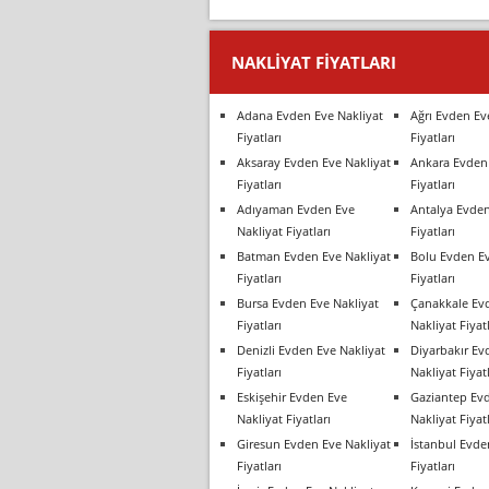
NAKLIYAT FIYATLARI
Adana Evden Eve Nakliyat
Ağrı Evden Ev
Fiyatları
Fiyatları
Aksaray Evden Eve Nakliyat
Ankara Evden 
Fiyatları
Fiyatları
Adıyaman Evden Eve
Antalya Evden
Nakliyat Fiyatları
Fiyatları
Batman Evden Eve Nakliyat
Bolu Evden Ev
Fiyatları
Fiyatları
Bursa Evden Eve Nakliyat
Çanakkale Ev
Fiyatları
Nakliyat Fiyatl
Denizli Evden Eve Nakliyat
Diyarbakır Ev
Fiyatları
Nakliyat Fiyatl
Eskişehir Evden Eve
Gaziantep Ev
Nakliyat Fiyatları
Nakliyat Fiyatl
Giresun Evden Eve Nakliyat
İstanbul Evde
Fiyatları
Fiyatları