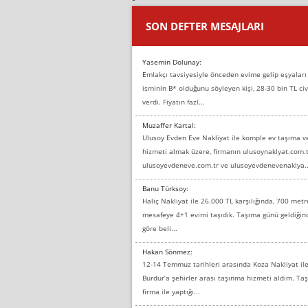
SON DEFTER MESAJLARI
Yasemin Dolunay:
Emlakçı tavsiyesiyle önceden evime gelip eşyaları
isminin B* olduğunu söyleyen kişi, 28-30 bin TL civ
verdi. Fiyatın fazl...
Muzaffer Kartal:
Ulusoy Evden Eve Nakliyat ile komple ev taşıma 
hizmeti almak üzere, firmanın ulusoynaklyat.com.t
ulusoyevdeneve.com.tr ve ulusoyevdenevenaklya..
Banu Türksoy:
Haliç Nakliyat ile 26.000 TL karşılığında, 700 metr
mesafeye 4+1 evimi taşıdık. Taşıma günü geldiği
göre beli...
Hakan Sönmez:
12-14 Temmuz tarihleri arasında Koza Nakliyat il
Burdur’a şehirler arası taşınma hizmeti aldım. T
firma ile yaptığı...