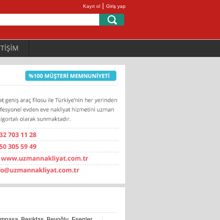
|
Kayıt ol
Giriş yap
ETİŞİM
ampaşa
,
Beşiktaş
,
Beyoğlu
,
Esenler
,