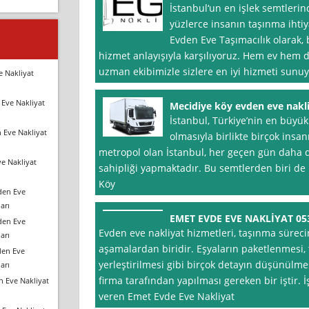
İstanbul‘un en işlek semtlerin
yüzlerce insanın taşınma ihti
Evden Eve Taşımacılık olarak, b
hizmet anlayışıyla karşılıyoruz. Hem ev hem d
uzman ekibimizle sizlere en iyi hizmeti sun
e Nakliyat
Eve Nakliyat
Mecidiye köy evden eve nakl
İstanbul, Türkiye’nin en büyük
 Eve Nakliyat
olmasıyla birlikte birçok insanı
metropol olan İstanbul, her geçen gün daha d
e Nakliyat
sahipliği yapmaktadır. Bu semtlerden biri de
Köy
den Eve
arı
EMET EVDE EVE NAKLİYAT 053
den Eve
Evden eve nakliyat hizmetleri, taşınma süreci
arı
aşamalardan biridir. Eşyaların paketlenmesi,
den Eve
yerleştirilmesi gibi birçok detayın düşünülme
arı
firma tarafından yapılması gereken bir iştir. 
n Eve Nakliyat
veren Emet Evde Eve Nakliyat