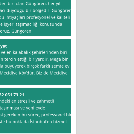
den biri olan Güngören, her yıl
yacı duyduğu bir bölgedir. Güngören
u ihtiyaçları profesyonel ve kaliteli
e işyeri taşımacılığı konusunda
uyoruz. Güngören
iyat
 ve en kalabalık şehirlerinden biri
n tercih ettiği bir yerdir. Mega bir
a büyüyerek birçok farklı semte ev
 Mecidiye Köy’dür. Biz de Mecidiye
2 051 73 21
ndeki en stresli ve zahmetli
 taşınması ve yeni evde
si gereken bu süreç, profesyonel bir
İşte bu noktada İstanbul‘da hizmet