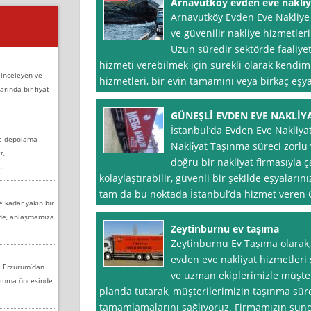
Arnavutköy evden eve nakliye
Arnavutköy Evden Eve Nakliye Fi
ve güvenilir nakliye hizmetler
Uzun süredir sektörde faaliyet
hizmeti verebilmek için sürekli olarak kendimi
 inceleyen ve
hizmetleri, bir evin tamamını veya birkaç eşy
arında bir fiyat
GÜNEŞLİ EVDEN EVE NAKLİY
İstanbul‘da Evden Eve Nakliya
ve depolama
Nakli̇yat Taşınma süreci zorlu v
r,
doğru bir nakliyat firmasıyla ça
.
kolaylaştırabilir, güvenli bir şekilde eşyalarını
tam da bu noktada İstanbul’da hizmet veren G
e kadar yakın bir
nde, anlaşmamıza
Zeytinburnu ev taşıma
Zeytinburnu Ev Taşıma olarak, İ
evden eve nakliyat hizmetleri 
e Erzurum’dan
ve uzman ekiplerimizle müşt
aşınma öncesinde
planda tutarak, müşterilerimizin taşınma süre
tamamlamalarını sağlıyoruz. Firmamızın sun