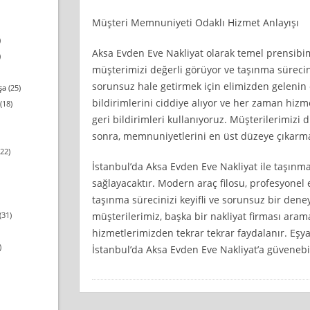
Müşteri Memnuniyeti Odaklı Hizmet Anlayışı
)
Aksa Evden Eve Nakliyat olarak temel prensibi
)
müşterimizi değerli görüyor ve taşınma süreci
sorunsuz hale getirmek için elimizden gelenin e
şa
(25)
bildirimlerini ciddiye alıyor ve her zaman hizme
(18)
geri bildirimleri kullanıyoruz. Müşterilerimizi d
sonra, memnuniyetlerini en üst düzeye çıkarmak
22)
İstanbul’da Aksa Evden Eve Nakliyat ile taşınm
sağlayacaktır. Modern araç filosu, profesyonel 
taşınma sürecinizi keyifli ve sorunsuz bir deney
müşterilerimiz, başka bir nakliyat firması ar
(31)
hizmetlerimizden tekrar tekrar faydalanır. Eşya
)
İstanbul’da Aksa Evden Eve Nakliyat’a güvenebil