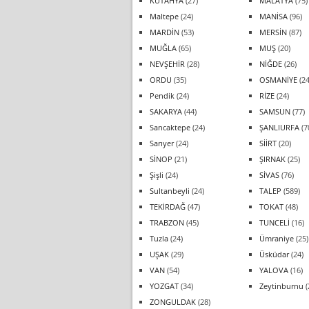
KÜTAHYA
(27)
MALATYA
(75)
Maltepe
(24)
MANİSA
(96)
MARDİN
(53)
MERSİN
(87)
MUĞLA
(65)
MUŞ
(20)
NEVŞEHİR
(28)
NİĞDE
(26)
ORDU
(35)
OSMANİYE
(24
Pendik
(24)
RİZE
(24)
SAKARYA
(44)
SAMSUN
(77)
Sancaktepe
(24)
ŞANLIURFA
(7
Sarıyer
(24)
SİİRT
(20)
SİNOP
(21)
ŞIRNAK
(25)
Şişli
(24)
SİVAS
(76)
Sultanbeyli
(24)
TALEP
(589)
TEKİRDAĞ
(47)
TOKAT
(48)
TRABZON
(45)
TUNCELİ
(16)
Tuzla
(24)
Ümraniye
(25)
UŞAK
(29)
Üsküdar
(24)
VAN
(54)
YALOVA
(16)
YOZGAT
(34)
Zeytinburnu
(
ZONGULDAK
(28)