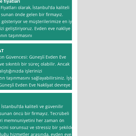
 fiyatları
yatları olarak, İstanbul‘da kaliteli
i sunan önde gelen bir firmayız.
 gösteriyor ve müşterilerimize en iyi
zi geliştiriyoruz. Evden eve nakliye
anın taşınmasını
AT
tın Güvencesi: Güneşli̇ Evden Eve
e sıkıntılı bir süreç olabilir. Ancak
lıştığınızda işlerinizi
zın taşınmasını sağlayabilirsiniz. İşte
üneşli̇ Evden Eve Nakli̇yat devreye
stanbul‘da kaliteli ve güvenilir
sunan öncü bir firmayız. Tecrübeli
eri memnuniyetini her zaman ön
cini sorunsuz ve stressiz bir şekilde
duğu hizmetler arasında, evden eve