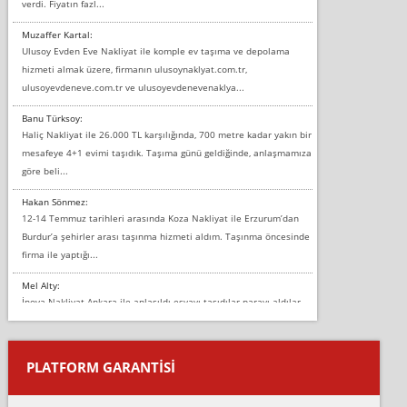
verdi. Fiyatın fazl...
Muzaffer Kartal:
Ulusoy Evden Eve Nakliyat ile komple ev taşıma ve depolama
hizmeti almak üzere, firmanın ulusoynaklyat.com.tr,
ulusoyevdeneve.com.tr ve ulusoyevdenevenaklya...
Banu Türksoy:
Haliç Nakliyat ile 26.000 TL karşılığında, 700 metre kadar yakın bir
mesafeye 4+1 evimi taşıdık. Taşıma günü geldiğinde, anlaşmamıza
göre beli...
Hakan Sönmez:
12-14 Temmuz tarihleri arasında Koza Nakliyat ile Erzurum’dan
Burdur’a şehirler arası taşınma hizmeti aldım. Taşınma öncesinde
firma ile yaptığı...
Mel Alty:
İnova Nakliyat Ankara ile anlaşıldı eşyayı taşıdılar parayı aldılar.
Salon duvarına bir baktım birisi boydan alüminyum renkli bantı
yapıştırm...
PLATFORM GARANTİSİ
Murat:
Merhaba, bu firmayı bir arkadaş tavsiyesi üzerine tercih ettim,
hiçbir sıkıntı yaşanmayacağını ve kendilerinin çok titiz