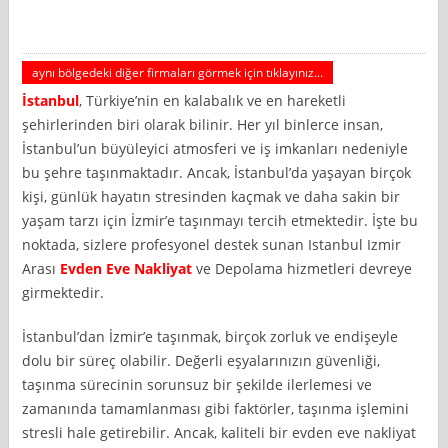
aynı bölgedeki diğer firmaları görmek için tıklayınız...
İstanbul
, Türkiye’nin en kalabalık ve en hareketli
şehirlerinden biri olarak bilinir. Her yıl binlerce insan,
İstanbul’un büyüleyici atmosferi ve iş imkanları nedeniyle
bu şehre taşınmaktadır. Ancak, İstanbul’da yaşayan birçok
kişi, günlük hayatın stresinden kaçmak ve daha sakin bir
yaşam tarzı için İzmir’e taşınmayı tercih etmektedir. İşte bu
noktada, sizlere profesyonel destek sunan Istanbul Izmir
Arası
Evden Eve Nakliyat
ve Depolama hizmetleri devreye
girmektedir.
İstanbul’dan İzmir’e taşınmak, birçok zorluk ve endişeyle
dolu bir süreç olabilir. Değerli eşyalarınızın güvenliği,
taşınma sürecinin sorunsuz bir şekilde ilerlemesi ve
zamanında tamamlanması gibi faktörler, taşınma işlemini
stresli hale getirebilir. Ancak, kaliteli bir evden eve nakliyat