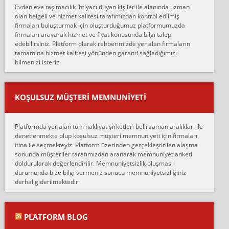
Evden eve taşımacılık ihtiyacı duyan kişiler ile alanında uzman
çalıştıklarını, müş...
olan belgeli ve hizmet kalitesi tarafımızdan kontrol edilmiş
firmaları buluşturmak için oluşturduğumuz platformumuzda
Ahmet:
firmaları arayarak hizmet ve fiyat konusunda bilgi talep
Lüleburgaz güngünes evden eve naklyat eşyalarımı taşımak için
edebilirsiniz. Platform olarak rehberimizde yer alan firmaların
anlaştık sabah eve geldiklerinde de eşyalarımı düzgün şekilde
tamamına hizmet kalitesi yönünden garanti sağladığımızı
sarcaz demelerine r...
bilmenizi isteriz.
mehmet güldü:
Ankara ALİCANLAR NAKLİYAT Tutarsız ve ticari ahlak problemleri
var verdikleri fiyat teklifini arttırdılar. Sonrasında taşıma gününde
KOŞULSUZ MÜŞTERI MEMNUNIYETI
oldukça tutarsı...
Erol:
Platformda yer alan tüm nakliyat şirketleri belli zaman aralıkları ile
Ankara Alicanlar naklyat tel 5465524025. 2600 TL'ye ankaradan
denetlenmekte olup koşulsuz müşteri memnuniyeti için firmaları
Konya ya Alicanlar naklyat la anlaştık bu şahıs evin taşınacağı gün
itina ile seçmekteyiz. Platform üzerinden gerçekleştirilen alaşma
fiyatın mazoto gele...
sonunda müşteriler tarafımızdan aranarak memnuniyet anketi
doldurularak değerlendirilir. Memnuniyetsizlik oluşması
Fatih kokmese:
durumunda bize bilgi vermeniz sonucu memnuniyetsizliğiniz
Diyarbakır dan eşyamı getirtmek için anlaştım sözleşme yaptım.
derhal giderilmektedir.
Son anda fiyat artırdılar.. mecburiyetten tasittim.. bu kişiler ağrılı
Ankara merk...
Ali:
PLATFORM BLOG
İzmir de evim naklyat diye bir firmaya ev taşıttık, çok pişman