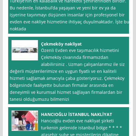
Türkiye’nin en kalabalık ve hareketli şehirlerinden biridir.
Bu nedenle, İstanbul’da yaşayan ve yeni bir ev ya da
işyerine taşınmayı düşünen insanlar için profesyonel bir
evden eve nakliye hizmetine ihtiyaç duyulmaktadır. İşte bu
noktada
Çekmeköy nakliyat
Özenli Evden eve taşımacılık hizmetini
Çekmeköy civarında firmamızdan
alabilirsiniz . Uzman çalışanlarımız ile siz
değerli müşterilerimize en uygun fiyatlı ve en kaliteli
hizmeti sağlamak amacıyla çaba gösteriyoruz. Çekmeköy
bölgesinde faaliyette bulunan firmalar arasında en
deneyimli ve kurumsal hizmet sağlayan firmalardan bir
tanesi olduğumuzu bilmenizi
HANCIOĞLU İSTANBUL NAKLİYAT
Hancıoğlu evden eve nakliyat şirketi
turkenin gelenide istanbul bölge * * * *
ataşehir şube ve müşterilerin dikatine