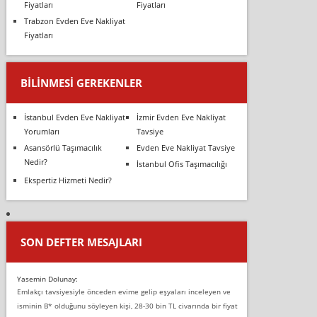
Fiyatları
Fiyatları
Trabzon Evden Eve Nakliyat
Fiyatları
BILINMESI GEREKENLER
İstanbul Evden Eve Nakliyat
İzmir Evden Eve Nakliyat
Yorumları
Tavsiye
Asansörlü Taşımacılık
Evden Eve Nakliyat Tavsiye
Nedir?
İstanbul Ofis Taşımacılığı
Ekspertiz Hizmeti Nedir?
SON DEFTER MESAJLARI
Yasemin Dolunay:
Emlakçı tavsiyesiyle önceden evime gelip eşyaları inceleyen ve
isminin B* olduğunu söyleyen kişi, 28-30 bin TL civarında bir fiyat