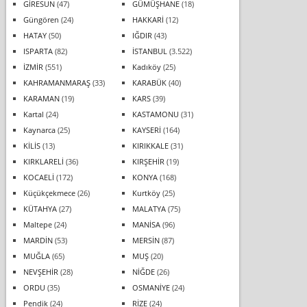
GİRESUN
(47)
GÜMÜŞHANE
(18)
Güngören
(24)
HAKKARİ
(12)
HATAY
(50)
IĞDIR
(43)
ISPARTA
(82)
İSTANBUL
(3.522)
İZMİR
(551)
Kadıköy
(25)
KAHRAMANMARAŞ
(33)
KARABÜK
(40)
KARAMAN
(19)
KARS
(39)
Kartal
(24)
KASTAMONU
(31)
Kaynarca
(25)
KAYSERİ
(164)
KİLİS
(13)
KIRIKKALE
(31)
KIRKLARELİ
(36)
KIRŞEHİR
(19)
KOCAELİ
(172)
KONYA
(168)
Küçükçekmece
(26)
Kurtköy
(25)
KÜTAHYA
(27)
MALATYA
(75)
Maltepe
(24)
MANİSA
(96)
MARDİN
(53)
MERSİN
(87)
MUĞLA
(65)
MUŞ
(20)
NEVŞEHİR
(28)
NİĞDE
(26)
ORDU
(35)
OSMANİYE
(24)
Pendik
(24)
RİZE
(24)