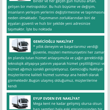
biridir ve her geçen gün nüfusu artan,
gelişen bir metropoldür. Bu hızlı büyüme ve değişim,
insanların yerleşim yerlerini değiştirmesine ve taşınmasına
neden olmaktadır. Taşınmanın zorluklarından biri de
eşyaları güvenli ve hızlı bir şekilde yeni adresinize
taşımaktır. İşte bu noktada
GEMİCİOĞLU NAKLİYAT
* yıllık deneyim ve başarılarımız verdiği
güvenle, müşteri memnuniyetini her zaman
ön planda tutan hizmet anlayışımızla ve çağın gerektirdiği
teknolojik altyapıya yatırım yaparak hizmet çeşitliliğimizi ve
hizmet ağımızı sürekli genişletiyoruz. Gemicioğlu Nakliyat
müşterilerine kaliteli hizmet sunmayı ana hedefi olarak
görmektedir.Bugün ulaşmış olduğumuz, müşterilerine
kendi
EYUP EVDEN EVE NAKLİYAT
Mega kent ne kadar gelişmiş olursa olsun
bazı semtleri hala eski görüntüsünden bir