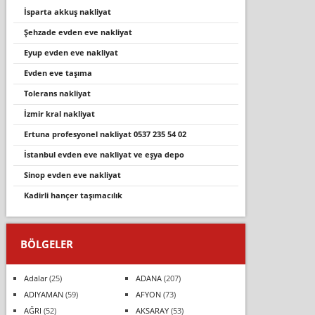
i̇sparta akkuş nakliyat
şehzade evden eve nakliyat
eyup evden eve nakli̇yat
evden eve taşima
tolerans nakli̇yat
i̇zmir kral nakliyat
ertuna profesyonel nakliyat 0537 235 54 02
i̇stanbul evden eve nakli̇yat ve eşya depo
si̇nop evden eve nakli̇yat
kadirli hançer taşımacılık
BÖLGELER
Adalar
(25)
ADANA
(207)
ADIYAMAN
(59)
AFYON
(73)
AĞRI
(52)
AKSARAY
(53)