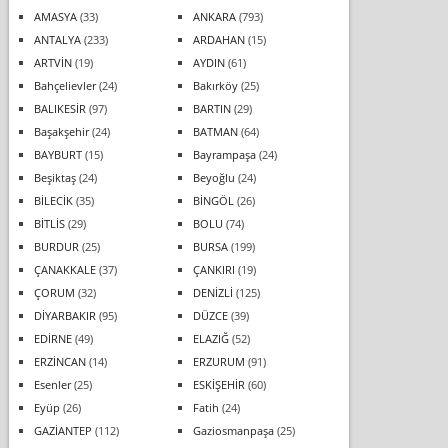
AMASYA
(33)
ANKARA
(793)
ANTALYA
(233)
ARDAHAN
(15)
ARTVİN
(19)
AYDIN
(61)
Bahçelievler
(24)
Bakırköy
(25)
BALIKESİR
(97)
BARTIN
(29)
Başakşehir
(24)
BATMAN
(64)
BAYBURT
(15)
Bayrampaşa
(24)
Beşiktaş
(24)
Beyoğlu
(24)
BİLECİK
(35)
BİNGÖL
(26)
BİTLİS
(29)
BOLU
(74)
BURDUR
(25)
BURSA
(199)
ÇANAKKALE
(37)
ÇANKIRI
(19)
ÇORUM
(32)
DENİZLİ
(125)
DİYARBAKIR
(95)
DÜZCE
(39)
EDİRNE
(49)
ELAZIĞ
(52)
ERZİNCAN
(14)
ERZURUM
(91)
Esenler
(25)
ESKİŞEHİR
(60)
Eyüp
(26)
Fatih
(24)
GAZİANTEP
(112)
Gaziosmanpaşa
(25)