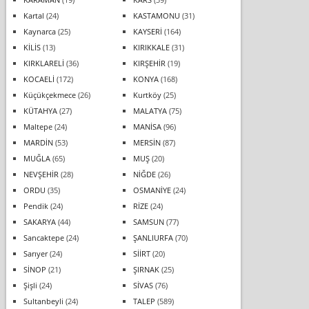
Kartal
(24)
KASTAMONU
(31)
Kaynarca
(25)
KAYSERİ
(164)
KİLİS
(13)
KIRIKKALE
(31)
KIRKLARELİ
(36)
KIRŞEHİR
(19)
KOCAELİ
(172)
KONYA
(168)
Küçükçekmece
(26)
Kurtköy
(25)
KÜTAHYA
(27)
MALATYA
(75)
Maltepe
(24)
MANİSA
(96)
MARDİN
(53)
MERSİN
(87)
MUĞLA
(65)
MUŞ
(20)
NEVŞEHİR
(28)
NİĞDE
(26)
ORDU
(35)
OSMANİYE
(24)
Pendik
(24)
RİZE
(24)
SAKARYA
(44)
SAMSUN
(77)
Sancaktepe
(24)
ŞANLIURFA
(70)
Sarıyer
(24)
SİİRT
(20)
SİNOP
(21)
ŞIRNAK
(25)
Şişli
(24)
SİVAS
(76)
Sultanbeyli
(24)
TALEP
(589)