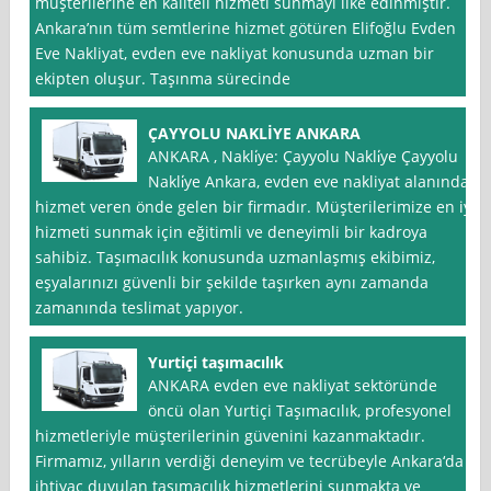
müşterilerine en kaliteli hizmeti sunmayı ilke edinmiştir.
Ankara’nın tüm semtlerine hizmet götüren Elifoğlu Evden
Eve Nakliyat, evden eve nakliyat konusunda uzman bir
ekipten oluşur. Taşınma sürecinde
ÇAYYOLU NAKLİYE ANKARA
ANKARA , Nakli̇ye: Çayyolu Nakli̇ye Çayyolu
Nakli̇ye Ankara, evden eve nakliyat alanında
hizmet veren önde gelen bir firmadır. Müşterilerimize en iyi
hizmeti sunmak için eğitimli ve deneyimli bir kadroya
sahibiz. Taşımacılık konusunda uzmanlaşmış ekibimiz,
eşyalarınızı güvenli bir şekilde taşırken aynı zamanda
zamanında teslimat yapıyor.
Yurtiçi taşımacılık
ANKARA evden eve nakliyat sektöründe
öncü olan Yurtiçi Taşımacılık, profesyonel
hizmetleriyle müşterilerinin güvenini kazanmaktadır.
Firmamız, yılların verdiği deneyim ve tecrübeyle Ankara‘da
ihtiyaç duyulan taşımacılık hizmetlerini sunmakta ve