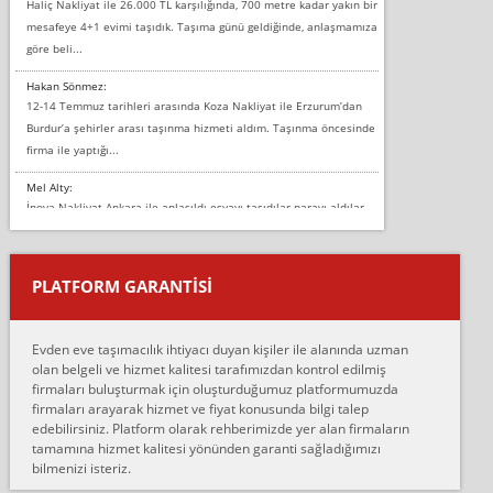
Haliç Nakliyat ile 26.000 TL karşılığında, 700 metre kadar yakın bir
mesafeye 4+1 evimi taşıdık. Taşıma günü geldiğinde, anlaşmamıza
göre beli...
Hakan Sönmez:
12-14 Temmuz tarihleri arasında Koza Nakliyat ile Erzurum’dan
Burdur’a şehirler arası taşınma hizmeti aldım. Taşınma öncesinde
firma ile yaptığı...
Mel Alty:
İnova Nakliyat Ankara ile anlaşıldı eşyayı taşıdılar parayı aldılar.
Salon duvarına bir baktım birisi boydan alüminyum renkli bantı
yapıştırm...
PLATFORM GARANTİSİ
Murat:
Merhaba, bu firmayı bir arkadaş tavsiyesi üzerine tercih ettim,
hiçbir sıkıntı yaşanmayacağını ve kendilerinin çok titiz
Evden eve taşımacılık ihtiyacı duyan kişiler ile alanında uzman
çalıştıklarını, müş...
olan belgeli ve hizmet kalitesi tarafımızdan kontrol edilmiş
firmaları buluşturmak için oluşturduğumuz platformumuzda
Ahmet:
firmaları arayarak hizmet ve fiyat konusunda bilgi talep
Lüleburgaz güngünes evden eve naklyat eşyalarımı taşımak için
edebilirsiniz. Platform olarak rehberimizde yer alan firmaların
anlaştık sabah eve geldiklerinde de eşyalarımı düzgün şekilde
tamamına hizmet kalitesi yönünden garanti sağladığımızı
sarcaz demelerine r...
bilmenizi isteriz.
mehmet güldü: