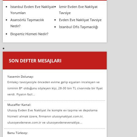
İstanbul Evden Eve Nakliyat
İzmir Evden Eve Nakliyat
Yorumları
Tavsiye
Asansörlü Taşımacılık
Evden Eve Nakliyat Tavsiye
Nedir?
İstanbul Ofis Taşımacılığı
Ekspertiz Hizmeti Nedir?
SON DEFTER MESAJLARI
Yasemin Dolunay:
Emlakçı tavsiyesiyle önceden evime gelip eşyaları inceleyen ve
isminin B* olduğunu söyleyen kişi, 28-30 bin TL civarında bir fiyat
verdi. Fiyatın fazl...
Muzaffer Kartal:
Ulusoy Evden Eve Nakliyat ile komple ev taşıma ve depolama
hizmeti almak üzere, firmanın ulusoynaklyat.com.tr,
ulusoyevdeneve.com.tr ve ulusoyevdenevenaklya...
Banu Türksoy: