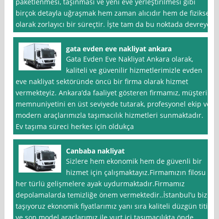
paketlenmesi, taşınması ve yeni eve yerleştirilmesi gibi
birçok detayla uğraşmak hem zaman alıcıdır hem de fiziksel
olarak zorlayıcı bir süreçtir. İşte tam da bu noktada devreye
gata evden eve nakliyat ankara
Gata Evden Eve Nakliyat Ankara olarak,
kaliteli ve güvenilir hizmetlerimizle evden
eve nakliyat sektöründe öncü bir firma olarak hizmet
vermekteyiz. Ankara’da faaliyet gösteren firmamız, müşteri
memnuniyetini en üst seviyede tutarak, profesyonel ekip ve
modern araçlarımızla taşımacılık hizmetleri sunmaktadır.
Ev taşıma süreci herkes için oldukça
Canbaba nakliyat
Sizlere hem ekonomik hem de güvenli bir
hizmet için çalışmaktayız.Firmamızın filosu
her türlü gelişmelere ayak uydurmaktadır.Firmamız
depolamalarda temizliğe önem vermektedir..İstanbul’u biz
taşıyoruz ekonomik fiyatlarımız yanı sıra kaliteli düzgün titiz
ve son model araçlarımız ile yurt içi taşımacılıkta önde