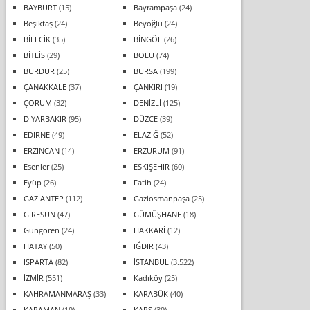
BAYBURT
(15)
Bayrampaşa
(24)
Beşiktaş
(24)
Beyoğlu
(24)
BİLECİK
(35)
BİNGÖL
(26)
BİTLİS
(29)
BOLU
(74)
BURDUR
(25)
BURSA
(199)
ÇANAKKALE
(37)
ÇANKIRI
(19)
ÇORUM
(32)
DENİZLİ
(125)
DİYARBAKIR
(95)
DÜZCE
(39)
EDİRNE
(49)
ELAZIĞ
(52)
ERZİNCAN
(14)
ERZURUM
(91)
Esenler
(25)
ESKİŞEHİR
(60)
Eyüp
(26)
Fatih
(24)
GAZİANTEP
(112)
Gaziosmanpaşa
(25)
GİRESUN
(47)
GÜMÜŞHANE
(18)
Güngören
(24)
HAKKARİ
(12)
HATAY
(50)
IĞDIR
(43)
ISPARTA
(82)
İSTANBUL
(3.522)
İZMİR
(551)
Kadıköy
(25)
KAHRAMANMARAŞ
(33)
KARABÜK
(40)
KARAMAN
(19)
KARS
(39)