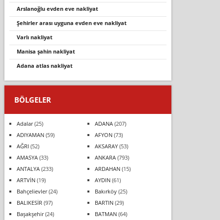
arslanoğlu evden eve nakliyat
şehirler arası uyguna evden eve nakliyat
varli nakli̇yat
manisa şahin nakliyat
adana atlas nakliyat
BÖLGELER
Adalar
(25)
ADANA
(207)
ADIYAMAN
(59)
AFYON
(73)
AĞRI
(52)
AKSARAY
(53)
AMASYA
(33)
ANKARA
(793)
ANTALYA
(233)
ARDAHAN
(15)
ARTVİN
(19)
AYDIN
(61)
Bahçelievler
(24)
Bakırköy
(25)
BALIKESİR
(97)
BARTIN
(29)
Başakşehir
(24)
BATMAN
(64)