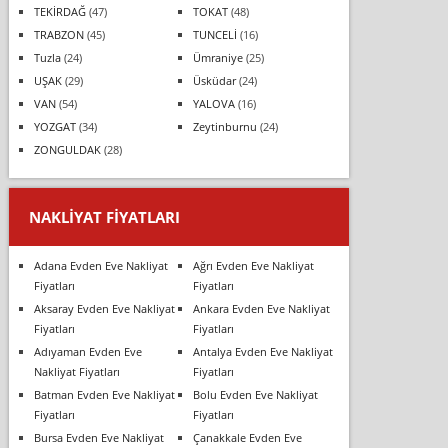
TEKİRDAĞ
(47)
TOKAT
(48)
TRABZON
(45)
TUNCELİ
(16)
Tuzla
(24)
Ümraniye
(25)
UŞAK
(29)
Üsküdar
(24)
VAN
(54)
YALOVA
(16)
YOZGAT
(34)
Zeytinburnu
(24)
ZONGULDAK
(28)
NAKLIYAT FIYATLARI
Adana Evden Eve Nakliyat
Ağrı Evden Eve Nakliyat
Fiyatları
Fiyatları
Aksaray Evden Eve Nakliyat
Ankara Evden Eve Nakliyat
Fiyatları
Fiyatları
Adıyaman Evden Eve
Antalya Evden Eve Nakliyat
Nakliyat Fiyatları
Fiyatları
Batman Evden Eve Nakliyat
Bolu Evden Eve Nakliyat
Fiyatları
Fiyatları
Bursa Evden Eve Nakliyat
Çanakkale Evden Eve