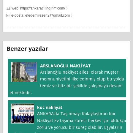
web: https://ankaracilingirim.com/
e-posta:
efedemirezen2@gmail.com
Benzer yazılar
ARSLANOĞLU NAKLİYAT
Arslanoğlu nakliyat ailesi olarak müşteri
memnuniyetini ilke edinmiş olup bu yolda
temiz ve titiz bir şekilde çalışmaya devam
etmektedir.
koc naklıyat
ANKARA’da Taşınmayı Kolaylaştıran Koc
Naklıyat Ev taşıma süreci herkes için oldukça
zorlu ve yorucu bir süreç olabilir. Eşyaların