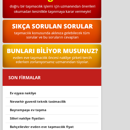
SON FİRMALAR
ev eşyasi nakli̇ye
nevsehi̇r guvenli̇ tekni̇k tasi̇maci̇li̇k
bayrampaşa ev taşıma
silivri nakliye fiyatları
bahçelievler evden eve taşımacılık fiyat