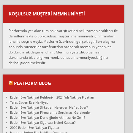
Ankara ALİCANLAR NAKLİYAT Tutarsız ve ticari ahlak problemleri
var verdikleri fiyat teklifini arttırdılar. Sonrasında taşıma gününde
KOŞULSUZ MÜŞTERI MEMNUNIYETI
oldukça tutarsı...
Erol:
Platformda yer alan tüm nakliyat şirketleri belli zaman aralıkları ile
Ankara Alicanlar naklyat tel 5465524025. 2600 TL'ye ankaradan
denetlenmekte olup koşulsuz müşteri memnuniyeti için firmaları
Konya ya Alicanlar naklyat la anlaştık bu şahıs evin taşınacağı gün
itina ile seçmekteyiz. Platform üzerinden gerçekleştirilen alaşma
fiyatın mazoto gele...
sonunda müşteriler tarafımızdan aranarak memnuniyet anketi
doldurularak değerlendirilir. Memnuniyetsizlik oluşması
Fatih kokmese:
durumunda bize bilgi vermeniz sonucu memnuniyetsizliğiniz
Diyarbakır dan eşyamı getirtmek için anlaştım sözleşme yaptım.
derhal giderilmektedir.
Son anda fiyat artırdılar.. mecburiyetten tasittim.. bu kişiler ağrılı
Ankara merk...
Ali:
PLATFORM BLOG
İzmir de evim naklyat diye bir firmaya ev taşıttık, çok pişman
olduk. Asansörlü dediler sonra uraya asansör kurulmaz dediler
Evden Eve Nakliyat Rehberi
2024 Yılı Nakliye Fiyatları
fark istediler. ortada asa...
Talas Evden Eve Nakliyat
Evden Eve Nakliyat Şirketleri Nelerden Nefret Eder?
Nimet:
Evden Eve Nakliyat Firmalarına Sorulması Gerekenler
Ben 2021 Ağustos ilk haftası Evimi taşıdım yani İstanbul'un bir
Evden Eve Nakliyat Dendiğinde Aklınıza Ne Gelir?
Mahallesi'nden bir başka Mahallesi'ne yani Ümraniye bölgesinde
Evden Eve Nakliyat Sigortası Neleri Kapsar?
oturuyorum önceleri ara...
2020 Evden Eve Nakliyat Fiyatları
İstanbul Evden Eve Nakliyat Yorumları