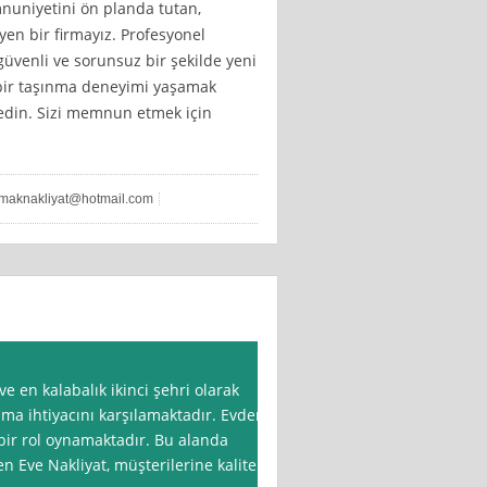
nuniyetini ön planda tutan,
yen bir firmayız. Profesyonel
güvenli ve sorunsuz bir şekilde yeni
k bir taşınma deneyimi yaşamak
h edin. Sizi memnun etmek için
maknakliyat@hotmail.com
e en kalabalık ikinci şehri olarak
nma ihtiyacını karşılamaktadır. Evden
bir rol oynamaktadır. Bu alanda
 Eve Nakliyat, müşterilerine kaliteli