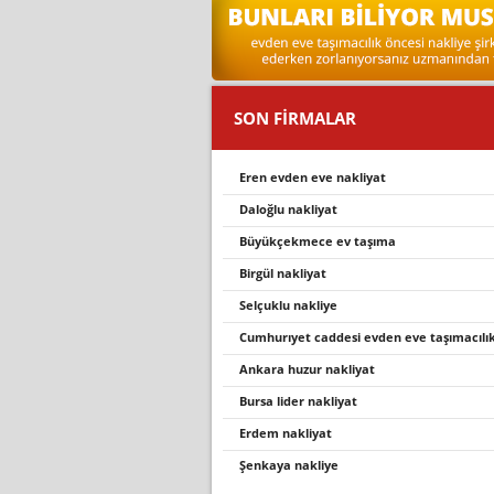
SON FİRMALAR
eren evden eve nakliyat
daloğlu nakli̇yat
büyükçekmece ev taşıma
birgül nakliyat
selçuklu nakli̇ye
cumhurıyet caddesi evden eve taşımacılı
ankara huzur nakliyat
bursa lider nakliyat
erdem nakli̇yat
şenkaya nakli̇ye