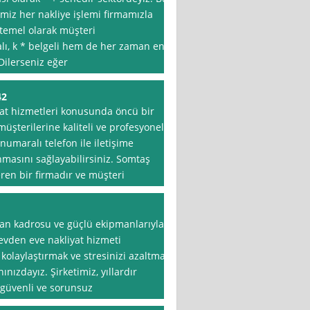
miz her nakliye işlemi firmamızla
 temel olarak müşteri
lı, k * belgeli hem de her zaman en
 Dilerseniz eğer
42
at hizmetleri konusunda öncü bir
müşterilerine kaliteli ve profesyonel
numaralı telefon ile iletişime
ınmasını sağlayabilirsiniz. Somtaş
eren bir firmadır ve müşteri
an kadrosu ve güçlü ekipmanlarıyla
r evden eve nakliyat hizmeti
kolaylaştırmak ve stresinizi azaltmak
nızdayız. Şirketimiz, yıllardır
, güvenli ve sorunsuz