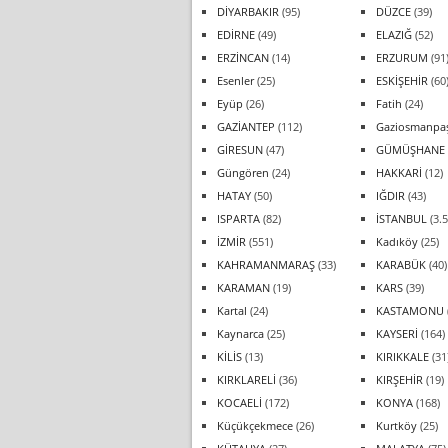
DİYARBAKIR
(95)
DÜZCE
(39)
EDİRNE
(49)
ELAZIĞ
(52)
ERZİNCAN
(14)
ERZURUM
(91
Esenler
(25)
ESKİŞEHİR
(60
Eyüp
(26)
Fatih
(24)
GAZİANTEP
(112)
Gaziosmanpa
GİRESUN
(47)
GÜMÜŞHANE
Güngören
(24)
HAKKARİ
(12)
HATAY
(50)
IĞDIR
(43)
ISPARTA
(82)
İSTANBUL
(3.5
İZMİR
(551)
Kadıköy
(25)
KAHRAMANMARAŞ
(33)
KARABÜK
(40)
KARAMAN
(19)
KARS
(39)
Kartal
(24)
KASTAMONU
Kaynarca
(25)
KAYSERİ
(164)
KİLİS
(13)
KIRIKKALE
(31
KIRKLARELİ
(36)
KIRŞEHİR
(19)
KOCAELİ
(172)
KONYA
(168)
Küçükçekmece
(26)
Kurtköy
(25)