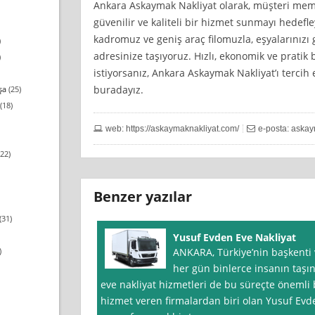
Ankara Askaymak Nakliyat olarak, müşteri mem
güvenilir ve kaliteli bir hizmet sunmayı hedefle
kadromuz ve geniş araç filomuzla, eşyalarınızı 
)
adresinize taşıyoruz. Hızlı, ekonomik ve prati
)
istiyorsanız, Ankara Askaymak Nakliyat’ı terci
buradayız.
şa
(25)
(18)
web: https://askaymaknakliyat.com/
e-posta:
askay
22)
Benzer yazılar
(31)
Yusuf Evden Eve Nakliyat
)
ANKARA, Türkiye’nin başkenti v
her gün binlerce insanın taşı
eve nakliyat hizmetleri de bu süreçte önemli 
hizmet veren firmalardan biri olan Yusuf Evden