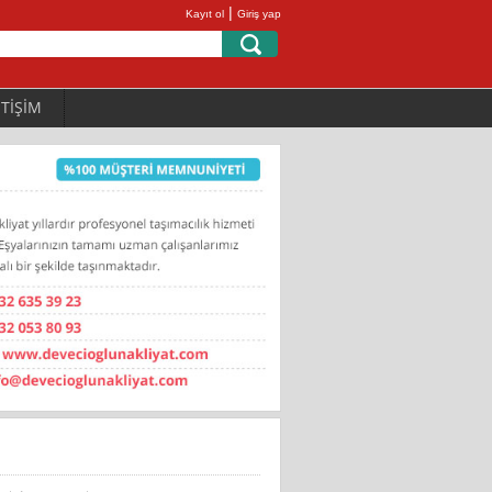
|
Kayıt ol
Giriş yap
ETİŞİM