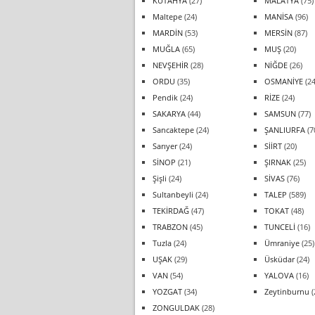
KÜTAHYA
(27)
MALATYA
(75)
Maltepe
(24)
MANİSA
(96)
MARDİN
(53)
MERSİN
(87)
MUĞLA
(65)
MUŞ
(20)
NEVŞEHİR
(28)
NİĞDE
(26)
ORDU
(35)
OSMANİYE
(24
Pendik
(24)
RİZE
(24)
SAKARYA
(44)
SAMSUN
(77)
Sancaktepe
(24)
ŞANLIURFA
(7
Sarıyer
(24)
SİİRT
(20)
SİNOP
(21)
ŞIRNAK
(25)
Şişli
(24)
SİVAS
(76)
Sultanbeyli
(24)
TALEP
(589)
TEKİRDAĞ
(47)
TOKAT
(48)
TRABZON
(45)
TUNCELİ
(16)
Tuzla
(24)
Ümraniye
(25)
UŞAK
(29)
Üsküdar
(24)
VAN
(54)
YALOVA
(16)
YOZGAT
(34)
Zeytinburnu
(
ZONGULDAK
(28)