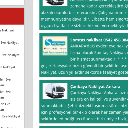
zamana kadar gerçekleştirdiği
alakalı olumlu bir referanstır. Çalışmalarımız
memnuniyetine dayalıdır. Elbette hem sigorta
uygun fiyatlar ile sizlere hizmet vermekteyiz.
e Nakliyat
Somtaş nakliyat 0542 456 38
Eve Nakliyat
ANKARA’daki evden eve nakliy
firma olarak Somtaş Nakliyat, 
 Eve Nakliyat
bir hizmet sunmaktadır. * * * 
geçerek, eşyalarınızın güvenli bir şekilde taş
e Nakliyat
Nakliyat, uzun yıllardır sektörde faaliyet göst
den Eve
arı
Çankaya Nakliyat Ankara
den Eve
Çankaya Nakliyat Ankara, uzm
arı
sizlere en kaliteli ve güvenili
den Eve
sunmaktadır. Şehrinizdeki taşınma sürecinizi 
arı
için profesyonel bir ekip olarak her zaman yanı
n Eve Nakliyat
sektörde edindiği tecrübe ve birikimiyle hızlı