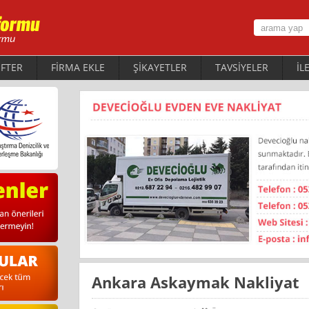
FTER
FİRMA EKLE
ŞİKAYETLER
TAVSİYELER
İL
Ankara Askaymak Nakliyat