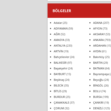
BÖLGELER
Adalar
(25)
ADANA
(207)
ADIYAMAN
(59)
AFYON
(73)
AĞRI
(52)
AKSARAY
(53)
AMASYA
(33)
ANKARA
(793)
ANTALYA
(233)
ARDAHAN
(15
ARTVİN
(19)
AYDIN
(61)
Bahçelievler
(24)
Bakırköy
(25)
BALIKESİR
(97)
BARTIN
(29)
Başakşehir
(24)
BATMAN
(64)
BAYBURT
(15)
Bayrampaşa
(
Beşiktaş
(24)
Beyoğlu
(24)
BİLECİK
(35)
BİNGÖL
(26)
BİTLİS
(29)
BOLU
(74)
BURDUR
(25)
BURSA
(199)
ÇANAKKALE
(37)
ÇANKIRI
(19)
ÇORUM
(32)
DENİZLİ
(125)