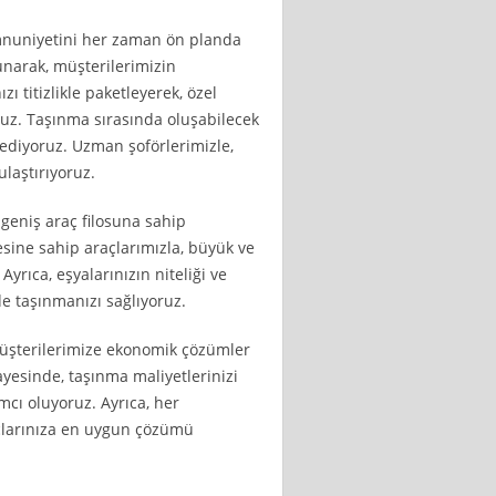
mnuniyetini her zaman ön planda
sunarak, müşterilerimizin
zı titizlikle paketleyerek, özel
uz. Taşınma sırasında oluşabilecek
 ediyoruz. Uzman şoförlerimizle,
ulaştırıyoruz.
 geniş araç filosuna sahip
esine sahip araçlarımızla, büyük ve
yrıca, eşyalarınızın niteliği ve
lde taşınmanızı sağlıyoruz.
müşterilerimize ekonomik çözümler
esinde, taşınma maliyetlerinizi
cı oluyoruz. Ayrıca, her
açlarınıza en uygun çözümü