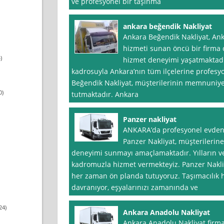
ve profesyonel bir taşınma
ankara beğendik Nakliyat
Ankara Beğendik Nakliyat, Ank
hizmeti sunan öncü bir firma o
)
hizmet deneyimi yaşatmaktadı
kadrosuyla Ankara’nın tüm ilçelerine profesy
Beğendik Nakliyat, müşterilerinin memnuniy
0)
tutmaktadır. Ankara
Panzer nakliyat
ANKARA’da profesyonel evden 
Panzer Nakliyat, müşterilerine
deneyimi sunmayı amaçlamaktadır. Yılların 
kadromuzla hizmet vermekteyiz. Panzer Nakli
her zaman ön planda tutuyoruz. Taşımacılık hiz
davranıyor, eşyalarınızı zamanında ve
24)
Ankara Anadolu Nakliyat
Ankara Anadolu Nakliyat firma