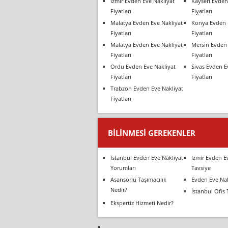
İzmir Evden Eve Nakliyat
Kayseri Evden
Fiyatları
Fiyatları
Malatya Evden Eve Nakliyat
Konya Evden 
Fiyatları
Fiyatları
Malatya Evden Eve Nakliyat
Mersin Evden 
Fiyatları
Fiyatları
Ordu Evden Eve Nakliyat
Sivas Evden E
Fiyatları
Fiyatları
Trabzon Evden Eve Nakliyat
Fiyatları
BILINMESI GEREKENLER
İstanbul Evden Eve Nakliyat
İzmir Evden E
Yorumları
Tavsiye
Asansörlü Taşımacılık
Evden Eve Nak
Nedir?
İstanbul Ofis 
Ekspertiz Hizmeti Nedir?