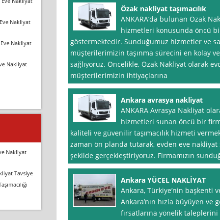
 Eve Nakliyat
Özak nakliyat taşımacılık
ANKARA’da bulunan Özak Nakli
Eve Nakliyat
hizmetleri konusunda öncü bir
göstermektedir. Sunduğumuz hizmetler ve sağ
Eve Nakliyat
müşterilerimizin taşınma sürecini en kolay v
sağlıyoruz. Öncelikle, Özak Nakliyat olarak e
ve Nakliyat
müşterilerimizin ihtiyaçlarına
Ankara avrasya nakliyat
ANKARA Avrasya Nakliyat olara
hizmetleri sunan öncü bir fir
kaliteli ve güvenilir taşımacılık hizmeti ver
zaman ön planda tutarak, evden eve nakliyat 
ve Nakliyat
şekilde gerçekleştiriyoruz. Firmamızın sunduğ
liyat Tavsiye
Ankara YÜCEL NAKLİYAT
Taşımacılığı
Ankara, Türkiye’nin başkenti ve
Ankara’nın hızla büyüyen ve ge
fırsatlarına yönelik taleplerin