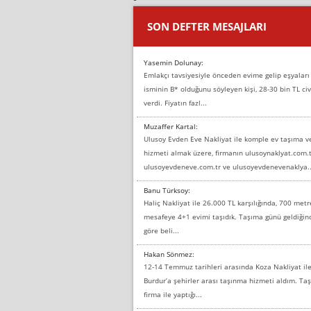
SON DEFTER MESAJLARI
Yasemin Dolunay:
Emlakçı tavsiyesiyle önceden evime gelip eşyaları
isminin B* olduğunu söyleyen kişi, 28-30 bin TL civ
verdi. Fiyatın fazl...
Muzaffer Kartal:
Ulusoy Evden Eve Nakliyat ile komple ev taşıma 
hizmeti almak üzere, firmanın ulusoynaklyat.com.t
ulusoyevdeneve.com.tr ve ulusoyevdenevenaklya..
Banu Türksoy:
Haliç Nakliyat ile 26.000 TL karşılığında, 700 metr
mesafeye 4+1 evimi taşıdık. Taşıma günü geldiği
göre beli...
Hakan Sönmez:
12-14 Temmuz tarihleri arasında Koza Nakliyat il
Burdur’a şehirler arası taşınma hizmeti aldım. T
firma ile yaptığı...