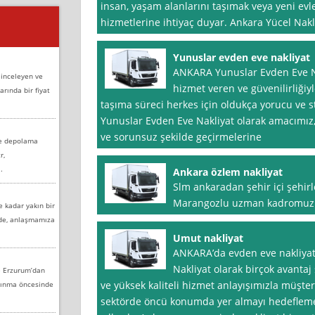
insan, yaşam alanlarını taşımak veya yeni evle
hizmetlerine ihtiyaç duyar. Ankara Yücel Nakli̇
Yunuslar evden eve nakliyat
ANKARA Yunuslar Evden Eve Nak
 inceleyen ve
hizmet veren ve güvenilirliğiyl
arında bir fiyat
taşıma süreci herkes için oldukça yorucu ve st
Yunuslar Evden Eve Nakliyat olarak amacımız,
ve sorunsuz şekilde geçirmelerine
ve depolama
r,
.
Ankara özlem nakliyat
Slm ankaradan şehir içi şehirl
Marangozlu uzman kadromuzla 
e kadar yakın bir
nde, anlaşmamıza
Umut nakliyat
ANKARA’da evden eve nakliyat
Nakliyat olarak birçok avantaj
e Erzurum’dan
ve yüksek kaliteli hizmet anlayışımızla müşte
aşınma öncesinde
sektörde öncü konumda yer almayı hedefleme