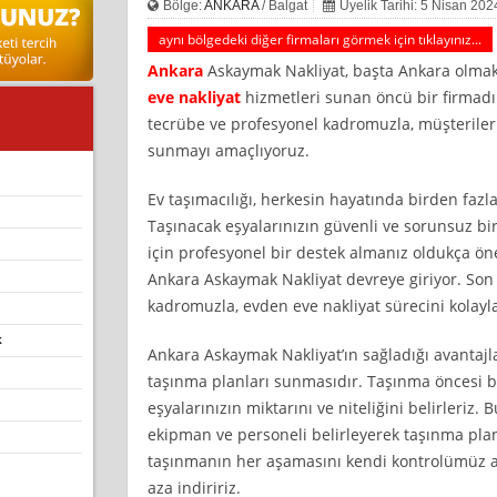
Bölge:
ANKARA
/ Balgat
Üyelik Tarihi: 5 Nisan 202
aynı bölgedeki diğer firmaları görmek için tıklayınız...
Ankara
Askaymak Nakliyat, başta Ankara olmak
eve nakliyat
hizmetleri sunan öncü bir firmadır
tecrübe ve profesyonel kadromuzla, müşterileri
sunmayı amaçlıyoruz.
Ev taşımacılığı, herkesin hayatında birden fazla 
Taşınacak eşyalarınızın güvenli ve sorunsuz bir
için profesyonel bir destek almanız oldukça ön
Ankara Askaymak Nakliyat devreye giriyor. Son
kadromuzla, evden eve nakliyat sürecini kolayla
k
Ankara Askaymak Nakliyat’ın sağladığı avantajla
taşınma planları sunmasıdır. Taşınma öncesi bi
eşyalarınızın miktarını ve niteliğini belirleriz.
ekipman ve personeli belirleyerek taşınma plan
taşınmanın her aşamasını kendi kontrolümüz alt
aza indiririz.