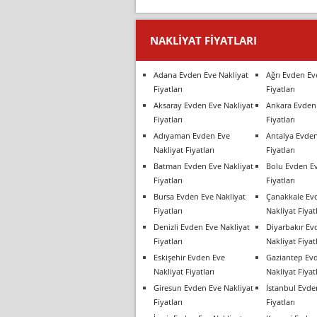
NAKLIYAT FIYATLARI
Adana Evden Eve Nakliyat
Ağrı Evden Ev
Fiyatları
Fiyatları
Aksaray Evden Eve Nakliyat
Ankara Evden 
Fiyatları
Fiyatları
Adıyaman Evden Eve
Antalya Evden
Nakliyat Fiyatları
Fiyatları
Batman Evden Eve Nakliyat
Bolu Evden Ev
Fiyatları
Fiyatları
Bursa Evden Eve Nakliyat
Çanakkale Ev
Fiyatları
Nakliyat Fiyatl
Denizli Evden Eve Nakliyat
Diyarbakır Ev
Fiyatları
Nakliyat Fiyatl
Eskişehir Evden Eve
Gaziantep Ev
Nakliyat Fiyatları
Nakliyat Fiyatl
Giresun Evden Eve Nakliyat
İstanbul Evde
Fiyatları
Fiyatları