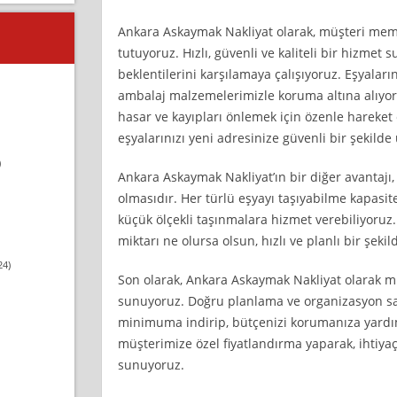
Ankara Askaymak Nakliyat olarak, müşteri me
tutuyoruz. Hızlı, güvenli ve kaliteli bir hizmet 
beklentilerini karşılamaya çalışıyoruz. Eşyalarını
ambalaj malzemelerimizle koruma altına alıyor
hasar ve kayıpları önlemek için özenle hareket
eşyalarınızı yeni adresinize güvenli bir şekilde 
)
Ankara Askaymak Nakliyat’ın bir diğer avantajı,
olmasıdır. Her türlü eşyayı taşıyabilme kapasit
küçük ölçekli taşınmalara hizmet verebiliyoruz. A
miktarı ne olursa olsun, hızlı ve planlı bir şeki
24)
Son olarak, Ankara Askaymak Nakliyat olarak 
sunuyoruz. Doğru planlama ve organizasyon say
minimuma indirip, bütçenizi korumanıza yardım
müşterimize özel fiyatlandırma yaparak, ihtiy
sunuyoruz.