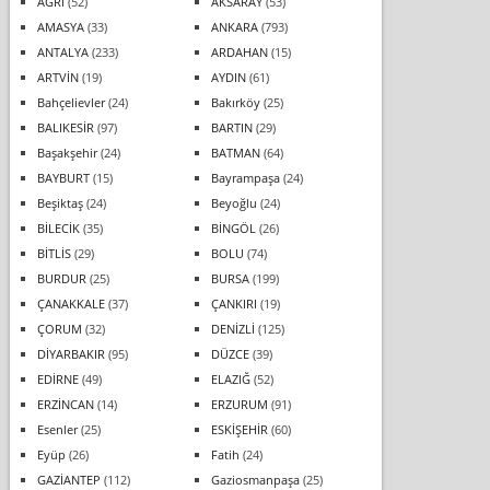
AĞRI
(52)
AKSARAY
(53)
AMASYA
(33)
ANKARA
(793)
ANTALYA
(233)
ARDAHAN
(15)
ARTVİN
(19)
AYDIN
(61)
Bahçelievler
(24)
Bakırköy
(25)
BALIKESİR
(97)
BARTIN
(29)
Başakşehir
(24)
BATMAN
(64)
BAYBURT
(15)
Bayrampaşa
(24)
Beşiktaş
(24)
Beyoğlu
(24)
BİLECİK
(35)
BİNGÖL
(26)
BİTLİS
(29)
BOLU
(74)
BURDUR
(25)
BURSA
(199)
ÇANAKKALE
(37)
ÇANKIRI
(19)
ÇORUM
(32)
DENİZLİ
(125)
DİYARBAKIR
(95)
DÜZCE
(39)
EDİRNE
(49)
ELAZIĞ
(52)
ERZİNCAN
(14)
ERZURUM
(91)
Esenler
(25)
ESKİŞEHİR
(60)
Eyüp
(26)
Fatih
(24)
GAZİANTEP
(112)
Gaziosmanpaşa
(25)