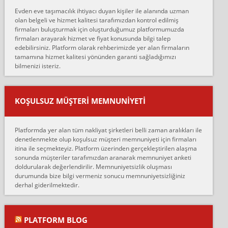
hiçbir sıkıntı yaşanmayacağını ve kendilerinin çok titiz
Evden eve taşımacılık ihtiyacı duyan kişiler ile alanında uzman
çalıştıklarını, müş...
olan belgeli ve hizmet kalitesi tarafımızdan kontrol edilmiş
firmaları buluşturmak için oluşturduğumuz platformumuzda
Ahmet:
firmaları arayarak hizmet ve fiyat konusunda bilgi talep
Lüleburgaz güngünes evden eve naklyat eşyalarımı taşımak için
edebilirsiniz. Platform olarak rehberimizde yer alan firmaların
anlaştık sabah eve geldiklerinde de eşyalarımı düzgün şekilde
tamamına hizmet kalitesi yönünden garanti sağladığımızı
sarcaz demelerine r...
bilmenizi isteriz.
mehmet güldü:
Ankara ALİCANLAR NAKLİYAT Tutarsız ve ticari ahlak problemleri
var verdikleri fiyat teklifini arttırdılar. Sonrasında taşıma gününde
KOŞULSUZ MÜŞTERI MEMNUNIYETI
oldukça tutarsı...
Erol:
Platformda yer alan tüm nakliyat şirketleri belli zaman aralıkları ile
Ankara Alicanlar naklyat tel 5465524025. 2600 TL'ye ankaradan
denetlenmekte olup koşulsuz müşteri memnuniyeti için firmaları
Konya ya Alicanlar naklyat la anlaştık bu şahıs evin taşınacağı gün
itina ile seçmekteyiz. Platform üzerinden gerçekleştirilen alaşma
fiyatın mazoto gele...
sonunda müşteriler tarafımızdan aranarak memnuniyet anketi
doldurularak değerlendirilir. Memnuniyetsizlik oluşması
Fatih kokmese:
durumunda bize bilgi vermeniz sonucu memnuniyetsizliğiniz
Diyarbakır dan eşyamı getirtmek için anlaştım sözleşme yaptım.
derhal giderilmektedir.
Son anda fiyat artırdılar.. mecburiyetten tasittim.. bu kişiler ağrılı
Ankara merk...
Ali:
PLATFORM BLOG
İzmir de evim naklyat diye bir firmaya ev taşıttık, çok pişman