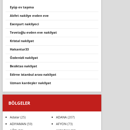
eyüp ev taşıma
akfet nakliye evden eve
esenyurt nakliyeci
tevetoğlu evden eve nakliyat
kri̇stal nakli̇yat
hakantur33
özdenizli nakliyat
besiktas nakliyat
edi̇rne i̇stanbul arasi nakli̇yat
uzman kardeşler nakliyat
BÖLGELER
Adalar
(25)
ADANA
(207)
ADIYAMAN
(59)
AFYON
(73)