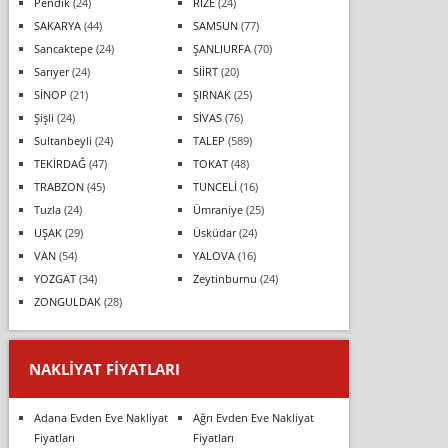
Pendik
(24)
RİZE
(24)
SAKARYA
(44)
SAMSUN
(77)
Sancaktepe
(24)
ŞANLIURFA
(70)
Sarıyer
(24)
SİİRT
(20)
SİNOP
(21)
ŞIRNAK
(25)
Şişli
(24)
SİVAS
(76)
Sultanbeyli
(24)
TALEP
(589)
TEKİRDAĞ
(47)
TOKAT
(48)
TRABZON
(45)
TUNCELİ
(16)
Tuzla
(24)
Ümraniye
(25)
UŞAK
(29)
Üsküdar
(24)
VAN
(54)
YALOVA
(16)
YOZGAT
(34)
Zeytinburnu
(24)
ZONGULDAK
(28)
NAKLIYAT FIYATLARI
Adana Evden Eve Nakliyat
Ağrı Evden Eve Nakliyat
Fiyatları
Fiyatları