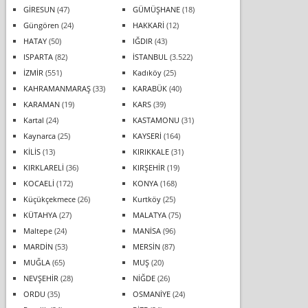
GİRESUN
(47)
GÜMÜŞHANE
(18)
Güngören
(24)
HAKKARİ
(12)
HATAY
(50)
IĞDIR
(43)
ISPARTA
(82)
İSTANBUL
(3.522)
İZMİR
(551)
Kadıköy
(25)
KAHRAMANMARAŞ
(33)
KARABÜK
(40)
KARAMAN
(19)
KARS
(39)
Kartal
(24)
KASTAMONU
(31)
Kaynarca
(25)
KAYSERİ
(164)
KİLİS
(13)
KIRIKKALE
(31)
KIRKLARELİ
(36)
KIRŞEHİR
(19)
KOCAELİ
(172)
KONYA
(168)
Küçükçekmece
(26)
Kurtköy
(25)
KÜTAHYA
(27)
MALATYA
(75)
Maltepe
(24)
MANİSA
(96)
MARDİN
(53)
MERSİN
(87)
MUĞLA
(65)
MUŞ
(20)
NEVŞEHİR
(28)
NİĞDE
(26)
ORDU
(35)
OSMANİYE
(24)