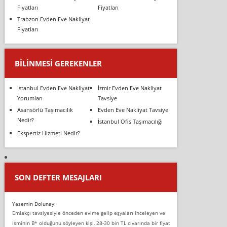
Fiyatları
Fiyatları
Trabzon Evden Eve Nakliyat
Fiyatları
BILINMESI GEREKENLER
İstanbul Evden Eve Nakliyat
İzmir Evden Eve Nakliyat
Yorumları
Tavsiye
Asansörlü Taşımacılık
Evden Eve Nakliyat Tavsiye
Nedir?
İstanbul Ofis Taşımacılığı
Ekspertiz Hizmeti Nedir?
SON DEFTER MESAJLARI
Yasemin Dolunay:
Emlakçı tavsiyesiyle önceden evime gelip eşyaları inceleyen ve
isminin B* olduğunu söyleyen kişi, 28-30 bin TL civarında bir fiyat