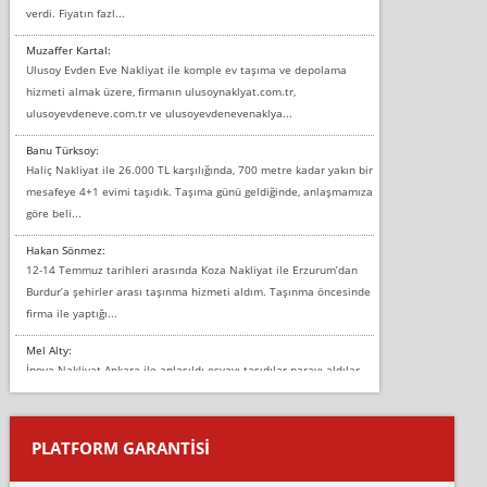
verdi. Fiyatın fazl...
Muzaffer Kartal:
Ulusoy Evden Eve Nakliyat ile komple ev taşıma ve depolama
hizmeti almak üzere, firmanın ulusoynaklyat.com.tr,
ulusoyevdeneve.com.tr ve ulusoyevdenevenaklya...
Banu Türksoy:
Haliç Nakliyat ile 26.000 TL karşılığında, 700 metre kadar yakın bir
mesafeye 4+1 evimi taşıdık. Taşıma günü geldiğinde, anlaşmamıza
göre beli...
Hakan Sönmez:
12-14 Temmuz tarihleri arasında Koza Nakliyat ile Erzurum’dan
Burdur’a şehirler arası taşınma hizmeti aldım. Taşınma öncesinde
firma ile yaptığı...
Mel Alty:
İnova Nakliyat Ankara ile anlaşıldı eşyayı taşıdılar parayı aldılar.
Salon duvarına bir baktım birisi boydan alüminyum renkli bantı
yapıştırm...
PLATFORM GARANTİSİ
Murat:
Merhaba, bu firmayı bir arkadaş tavsiyesi üzerine tercih ettim,