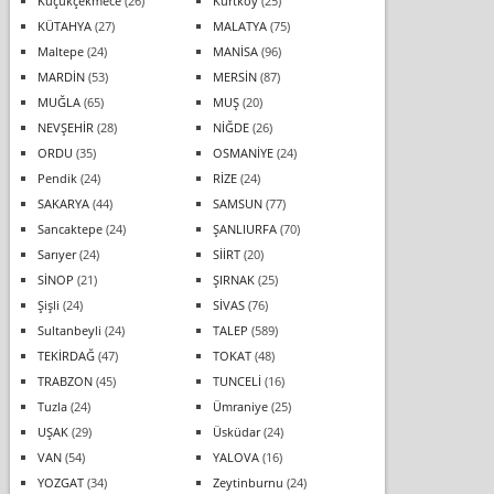
Küçükçekmece
(26)
Kurtköy
(25)
KÜTAHYA
(27)
MALATYA
(75)
Maltepe
(24)
MANİSA
(96)
MARDİN
(53)
MERSİN
(87)
MUĞLA
(65)
MUŞ
(20)
NEVŞEHİR
(28)
NİĞDE
(26)
ORDU
(35)
OSMANİYE
(24)
Pendik
(24)
RİZE
(24)
SAKARYA
(44)
SAMSUN
(77)
Sancaktepe
(24)
ŞANLIURFA
(70)
Sarıyer
(24)
SİİRT
(20)
SİNOP
(21)
ŞIRNAK
(25)
Şişli
(24)
SİVAS
(76)
Sultanbeyli
(24)
TALEP
(589)
TEKİRDAĞ
(47)
TOKAT
(48)
TRABZON
(45)
TUNCELİ
(16)
Tuzla
(24)
Ümraniye
(25)
UŞAK
(29)
Üsküdar
(24)
VAN
(54)
YALOVA
(16)
YOZGAT
(34)
Zeytinburnu
(24)