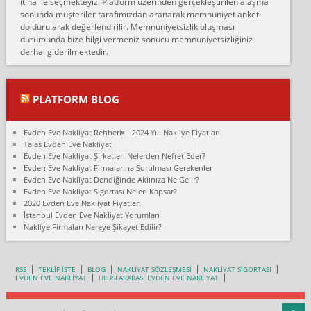
itina ile seçmekteyiz. Platform üzerinden gerçekleştirilen alaşma
fiyatın mazoto gele...
sonunda müşteriler tarafımızdan aranarak memnuniyet anketi
doldurularak değerlendirilir. Memnuniyetsizlik oluşması
Fatih kokmese:
durumunda bize bilgi vermeniz sonucu memnuniyetsizliğiniz
Diyarbakır dan eşyamı getirtmek için anlaştım sözleşme yaptım.
derhal giderilmektedir.
Son anda fiyat artırdılar.. mecburiyetten tasittim.. bu kişiler ağrılı
Ankara merk...
Ali:
PLATFORM BLOG
İzmir de evim naklyat diye bir firmaya ev taşıttık, çok pişman
olduk. Asansörlü dediler sonra uraya asansör kurulmaz dediler
Evden Eve Nakliyat Rehberi
2024 Yılı Nakliye Fiyatları
fark istediler. ortada asa...
Talas Evden Eve Nakliyat
Evden Eve Nakliyat Şirketleri Nelerden Nefret Eder?
Nimet:
Evden Eve Nakliyat Firmalarına Sorulması Gerekenler
Ben 2021 Ağustos ilk haftası Evimi taşıdım yani İstanbul'un bir
Evden Eve Nakliyat Dendiğinde Aklınıza Ne Gelir?
Mahallesi'nden bir başka Mahallesi'ne yani Ümraniye bölgesinde
Evden Eve Nakliyat Sigortası Neleri Kapsar?
oturuyorum önceleri ara...
2020 Evden Eve Nakliyat Fiyatları
İstanbul Evden Eve Nakliyat Yorumları
Nimet Köse:
Nakliye Firmaları Nereye Şikayet Edilir?
Merhaba ben 2021 Ağustos ilk haftası evimi Ümraniye'den Çok
yakın bir bölgeye taşıdım yeni Ümraniye'nin Mahallesi'ne
Hancıoğlu naklyatla taşındım...
RSS
TEKLİF İSTE
BLOG
NAKLİYAT SÖZLEŞMESİ
NAKLİYAT SİGORTASI
EVDEN EVE NAKLİYAT
ULUSLARARASI EVDEN EVE NAKLİYAT
Sevim bal:
Karabükden İzmir'e Karabük kardem naklyat la taşındım bir çok