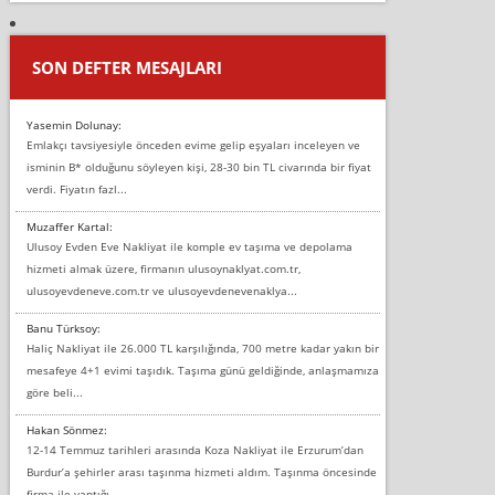
SON DEFTER MESAJLARI
Yasemin Dolunay:
Emlakçı tavsiyesiyle önceden evime gelip eşyaları inceleyen ve
isminin B* olduğunu söyleyen kişi, 28-30 bin TL civarında bir fiyat
verdi. Fiyatın fazl...
Muzaffer Kartal:
Ulusoy Evden Eve Nakliyat ile komple ev taşıma ve depolama
hizmeti almak üzere, firmanın ulusoynaklyat.com.tr,
ulusoyevdeneve.com.tr ve ulusoyevdenevenaklya...
Banu Türksoy:
Haliç Nakliyat ile 26.000 TL karşılığında, 700 metre kadar yakın bir
mesafeye 4+1 evimi taşıdık. Taşıma günü geldiğinde, anlaşmamıza
göre beli...
Hakan Sönmez:
12-14 Temmuz tarihleri arasında Koza Nakliyat ile Erzurum’dan
Burdur’a şehirler arası taşınma hizmeti aldım. Taşınma öncesinde
firma ile yaptığı...