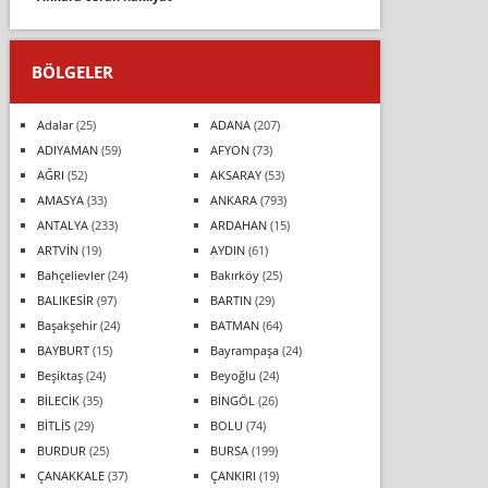
BÖLGELER
Adalar
(25)
ADANA
(207)
ADIYAMAN
(59)
AFYON
(73)
AĞRI
(52)
AKSARAY
(53)
AMASYA
(33)
ANKARA
(793)
ANTALYA
(233)
ARDAHAN
(15)
ARTVİN
(19)
AYDIN
(61)
Bahçelievler
(24)
Bakırköy
(25)
BALIKESİR
(97)
BARTIN
(29)
Başakşehir
(24)
BATMAN
(64)
BAYBURT
(15)
Bayrampaşa
(24)
Beşiktaş
(24)
Beyoğlu
(24)
BİLECİK
(35)
BİNGÖL
(26)
BİTLİS
(29)
BOLU
(74)
BURDUR
(25)
BURSA
(199)
ÇANAKKALE
(37)
ÇANKIRI
(19)