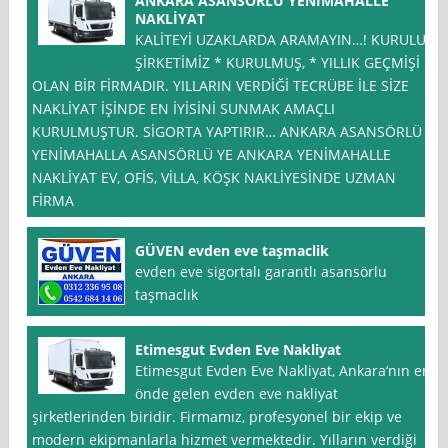
ANKARA ASANSÖRLÜ YENİMAHALLE
NAKLİYAT
KALİTEYİ UZAKLARDA ARAMAYIN…! KURULUŞ
ŞİRKETİMİZ * KURULMUŞ, * YILLIK GEÇMİŞİ
OLAN BİR FİRMADIR. YILLARIN VERDİĞİ TECRÜBE İLE SİZE
NAKLİYAT İŞİNDE EN İYİSİNİ SUNMAK AMAÇLI
KURULMUŞTUR. SİGORTA YAPTIRIR… ANKARA ASANSÖRLÜ
YENİMAHALLA ASANSÖRLÜ YE ANKARA YENİMAHALLE
NAKLİYAT EV, OFİS, VİLLA, KÖŞK NAKLİYESİNDE UZMAN
FİRMA
GÜVEN evden eve taşmaclik
evden eve sigortalı garantlı asansörlu
taşmaclık
Etimesgut Evden Eve Nakliyat
Etimesgut Evden Eve Nakliyat, Ankara‘nın en
önde gelen evden eve nakliyat
şirketlerinden biridir. Firmamız, profesyonel bir ekip ve
modern ekipmanlarla hizmet vermektedir. Yılların verdiği