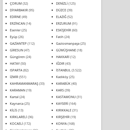
ÇORUM
(32)
DENİZLİ
(125)
DİYARBAKIR
(95)
DÜZCE
(39)
EDİRNE
(49)
ELAZIĞ
(52)
ERZİNCAN
(14)
ERZURUM
(91)
Esenler
(25)
ESKİŞEHİR
(60)
Eyüp
(26)
Fatih
(24)
GAZİANTEP
(112)
Gaziosmanpaşa
(25)
GİRESUN
(47)
GÜMÜŞHANE
(18)
Güngören
(24)
HAKKARİ
(12)
HATAY
(50)
IĞDIR
(43)
ISPARTA
(82)
İSTANBUL
(3.522)
İZMİR
(551)
Kadıköy
(25)
KAHRAMANMARAŞ
(33)
KARABÜK
(40)
KARAMAN
(19)
KARS
(39)
Kartal
(24)
KASTAMONU
(31)
Kaynarca
(25)
KAYSERİ
(164)
KİLİS
(13)
KIRIKKALE
(31)
KIRKLARELİ
(36)
KIRŞEHİR
(19)
KOCAELİ
(172)
KONYA
(168)