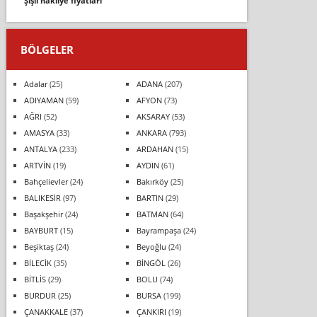
şişli nakliye fiyatları
BÖLGELER
Adalar
(25)
ADANA
(207)
ADIYAMAN
(59)
AFYON
(73)
AĞRI
(52)
AKSARAY
(53)
AMASYA
(33)
ANKARA
(793)
ANTALYA
(233)
ARDAHAN
(15)
ARTVİN
(19)
AYDIN
(61)
Bahçelievler
(24)
Bakırköy
(25)
BALIKESİR
(97)
BARTIN
(29)
Başakşehir
(24)
BATMAN
(64)
BAYBURT
(15)
Bayrampaşa
(24)
Beşiktaş
(24)
Beyoğlu
(24)
BİLECİK
(35)
BİNGÖL
(26)
BİTLİS
(29)
BOLU
(74)
BURDUR
(25)
BURSA
(199)
ÇANAKKALE
(37)
ÇANKIRI
(19)