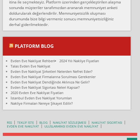
itina ile seçmekteyiz. Platform üzerinden gerçekleştirilen alaşma
fiyatın mazoto gele...
sonunda müşteriler tarafımızdan aranarak memnuniyet anketi
doldurularak değerlendirilir. Memnuniyetsizlik oluşması
Fatih kokmese:
durumunda bize bilgi vermeniz sonucu memnuniyetsizliğiniz
Diyarbakır dan eşyamı getirtmek için anlaştım sözleşme yaptım.
derhal giderilmektedir.
Son anda fiyat artırdılar.. mecburiyetten tasittim.. bu kişiler ağrılı
Ankara merk...
Ali:
PLATFORM BLOG
İzmir de evim naklyat diye bir firmaya ev taşıttık, çok pişman
olduk. Asansörlü dediler sonra uraya asansör kurulmaz dediler
Evden Eve Nakliyat Rehberi
2024 Yılı Nakliye Fiyatları
fark istediler. ortada asa...
Talas Evden Eve Nakliyat
Evden Eve Nakliyat Şirketleri Nelerden Nefret Eder?
Nimet:
Evden Eve Nakliyat Firmalarına Sorulması Gerekenler
Ben 2021 Ağustos ilk haftası Evimi taşıdım yani İstanbul'un bir
Evden Eve Nakliyat Dendiğinde Aklınıza Ne Gelir?
Mahallesi'nden bir başka Mahallesi'ne yani Ümraniye bölgesinde
Evden Eve Nakliyat Sigortası Neleri Kapsar?
oturuyorum önceleri ara...
2020 Evden Eve Nakliyat Fiyatları
İstanbul Evden Eve Nakliyat Yorumları
Nimet Köse:
Nakliye Firmaları Nereye Şikayet Edilir?
Merhaba ben 2021 Ağustos ilk haftası evimi Ümraniye'den Çok
yakın bir bölgeye taşıdım yeni Ümraniye'nin Mahallesi'ne
Hancıoğlu naklyatla taşındım...
RSS
TEKLİF İSTE
BLOG
NAKLİYAT SÖZLEŞMESİ
NAKLİYAT SİGORTASI
EVDEN EVE NAKLİYAT
ULUSLARARASI EVDEN EVE NAKLİYAT
Sevim bal:
Karabükden İzmir'e Karabük kardem naklyat la taşındım bir çok