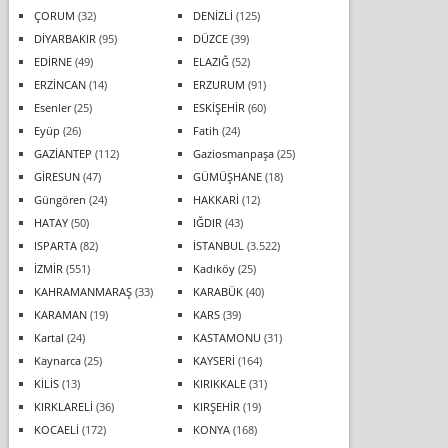
ÇORUM
(32)
DENİZLİ
(125)
DİYARBAKIR
(95)
DÜZCE
(39)
EDİRNE
(49)
ELAZIĞ
(52)
ERZİNCAN
(14)
ERZURUM
(91)
Esenler
(25)
ESKİŞEHİR
(60)
Eyüp
(26)
Fatih
(24)
GAZİANTEP
(112)
Gaziosmanpaşa
(25)
GİRESUN
(47)
GÜMÜŞHANE
(18)
Güngören
(24)
HAKKARİ
(12)
HATAY
(50)
IĞDIR
(43)
ISPARTA
(82)
İSTANBUL
(3.522)
İZMİR
(551)
Kadıköy
(25)
KAHRAMANMARAŞ
(33)
KARABÜK
(40)
KARAMAN
(19)
KARS
(39)
Kartal
(24)
KASTAMONU
(31)
Kaynarca
(25)
KAYSERİ
(164)
KİLİS
(13)
KIRIKKALE
(31)
KIRKLARELİ
(36)
KIRŞEHİR
(19)
KOCAELİ
(172)
KONYA
(168)