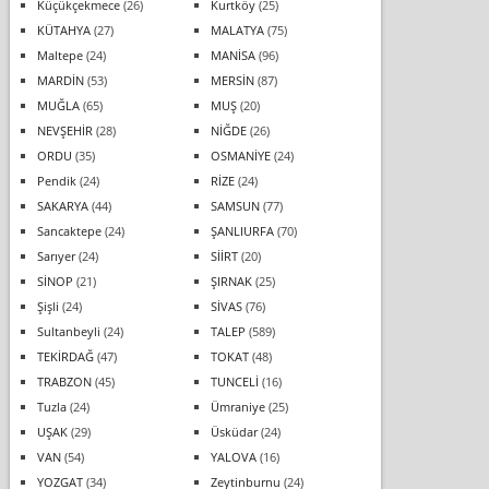
Küçükçekmece
(26)
Kurtköy
(25)
KÜTAHYA
(27)
MALATYA
(75)
Maltepe
(24)
MANİSA
(96)
MARDİN
(53)
MERSİN
(87)
MUĞLA
(65)
MUŞ
(20)
NEVŞEHİR
(28)
NİĞDE
(26)
ORDU
(35)
OSMANİYE
(24)
Pendik
(24)
RİZE
(24)
SAKARYA
(44)
SAMSUN
(77)
Sancaktepe
(24)
ŞANLIURFA
(70)
Sarıyer
(24)
SİİRT
(20)
SİNOP
(21)
ŞIRNAK
(25)
Şişli
(24)
SİVAS
(76)
Sultanbeyli
(24)
TALEP
(589)
TEKİRDAĞ
(47)
TOKAT
(48)
TRABZON
(45)
TUNCELİ
(16)
Tuzla
(24)
Ümraniye
(25)
UŞAK
(29)
Üsküdar
(24)
VAN
(54)
YALOVA
(16)
YOZGAT
(34)
Zeytinburnu
(24)