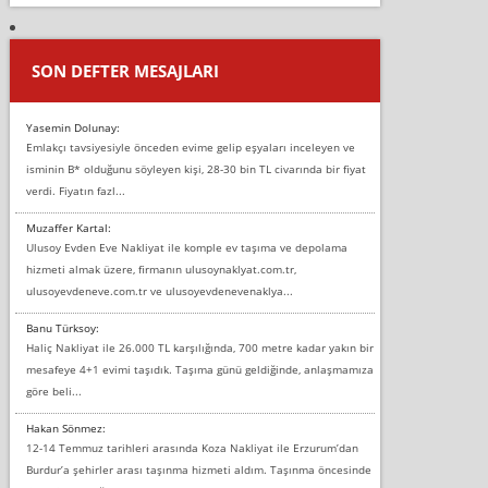
SON DEFTER MESAJLARI
Yasemin Dolunay:
Emlakçı tavsiyesiyle önceden evime gelip eşyaları inceleyen ve
isminin B* olduğunu söyleyen kişi, 28-30 bin TL civarında bir fiyat
verdi. Fiyatın fazl...
Muzaffer Kartal:
Ulusoy Evden Eve Nakliyat ile komple ev taşıma ve depolama
hizmeti almak üzere, firmanın ulusoynaklyat.com.tr,
ulusoyevdeneve.com.tr ve ulusoyevdenevenaklya...
Banu Türksoy:
Haliç Nakliyat ile 26.000 TL karşılığında, 700 metre kadar yakın bir
mesafeye 4+1 evimi taşıdık. Taşıma günü geldiğinde, anlaşmamıza
göre beli...
Hakan Sönmez:
12-14 Temmuz tarihleri arasında Koza Nakliyat ile Erzurum’dan
Burdur’a şehirler arası taşınma hizmeti aldım. Taşınma öncesinde