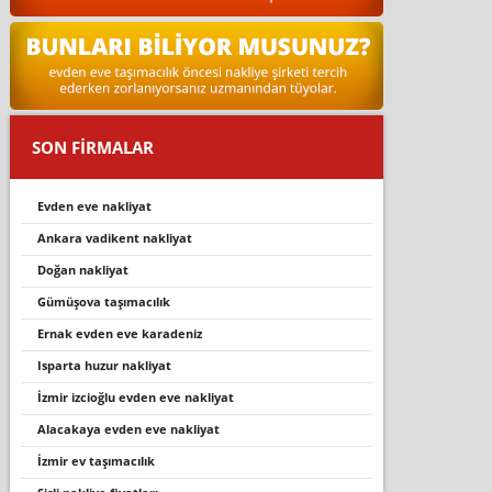
SON FİRMALAR
evden eve nakliyat
ankara vadi̇kent nakli̇yat
doğan nakli̇yat
gümüşova taşimacilik
ernak evden eve karadeniz
isparta huzur nakliyat
i̇zmir izcioğlu evden eve nakliyat
alacakaya evden eve nakli̇yat
i̇zmir ev taşımacılık