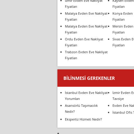
İzmir Evden Eve Nakliyat
Kayseri Evden
Fiyatları
Fiyatları
Malatya Evden Eve Nakliyat
Konya Evden 
Fiyatları
Fiyatları
Malatya Evden Eve Nakliyat
Mersin Evden 
Fiyatları
Fiyatları
Ordu Evden Eve Nakliyat
Sivas Evden E
Fiyatları
Fiyatları
Trabzon Evden Eve Nakliyat
Fiyatları
BILINMESI GEREKENLER
İstanbul Evden Eve Nakliyat
İzmir Evden E
Yorumları
Tavsiye
Asansörlü Taşımacılık
Evden Eve Nak
Nedir?
İstanbul Ofis 
Ekspertiz Hizmeti Nedir?