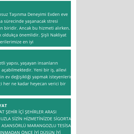
orunsuz Taşınma Deneyimi Evden eve
ma sürecinde yaşanacak stresi
n biridir. Ancak bu hizmeti alırken,
k oldukça önemlidir. Şişli Nakliyat
erilerimize en iyi
tli yapısı, yaşayan insanların
 açabilmektedir. Yeni bir iş, ailevi
in ev değişikliği yapmak isteyenlerin
ci her ne kadar heyecan verici bir
YAT
T ŞEHİR İÇİ ŞEHİRLER ARASI
ZLA SİZİN HİZMETİNİZDE SİGORTA
IZ ASANSÖRLÜ MARANGOZLU TESİSAT
AŞINMADAN ÖNCE İYİ DÜŞÜN İYİ