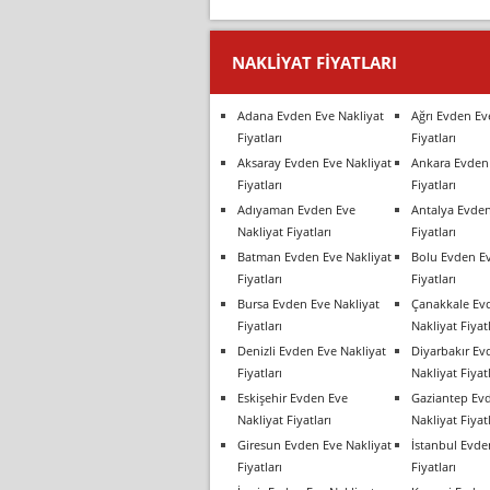
NAKLIYAT FIYATLARI
Adana Evden Eve Nakliyat
Ağrı Evden Ev
Fiyatları
Fiyatları
Aksaray Evden Eve Nakliyat
Ankara Evden 
Fiyatları
Fiyatları
Adıyaman Evden Eve
Antalya Evden
Nakliyat Fiyatları
Fiyatları
Batman Evden Eve Nakliyat
Bolu Evden Ev
Fiyatları
Fiyatları
Bursa Evden Eve Nakliyat
Çanakkale Ev
Fiyatları
Nakliyat Fiyatl
Denizli Evden Eve Nakliyat
Diyarbakır Ev
Fiyatları
Nakliyat Fiyatl
Eskişehir Evden Eve
Gaziantep Ev
Nakliyat Fiyatları
Nakliyat Fiyatl
Giresun Evden Eve Nakliyat
İstanbul Evde
Fiyatları
Fiyatları