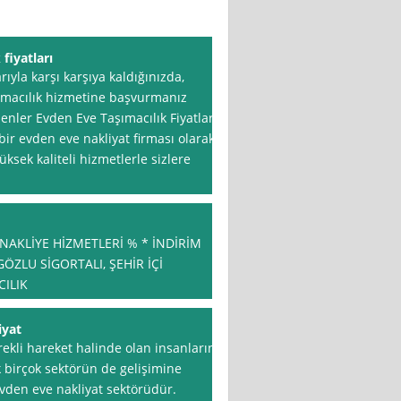
fiyatları
rıyla karşı karşıya kaldığınızda,
ımacılık hizmetine başvurmanız
senler Evden Eve Taşımacılık Fiyatları
bir evden eve nakliyat firması olarak
sek kaliteli hizmetlerle sizlere
AKLİYE HİZMETLERİ % * İNDİRİM
ZLU SİGORTALI, ŞEHİR İÇİ
CILIK
iyat
rekli hareket halinde olan insanların
 birçok sektörün de gelişimine
evden eve nakliyat sektörüdür.