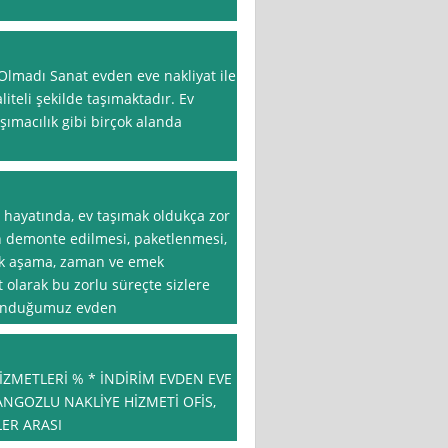
lmadı Sanat evden eve nakliyat ile
liteli şekilde taşımaktadır. Ev
aşımacılık gibi birçok alanda
n hayatında, ev taşımak oldukça zor
zın demonte edilmesi, paketlenmesi,
çok aşama, zaman ve emek
t olarak bu zorlu süreçte sizlere
 sunduğumuz evden
ZMETLERİ % * İNDİRİM EVDEN EVE
ANGOZLU NAKLİYE HİZMETİ OFİS,
LER ARASI