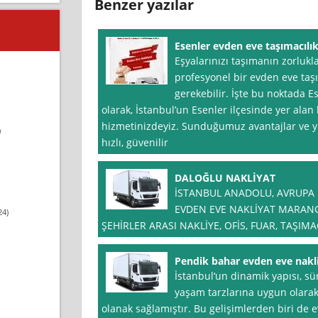
Benzer yazılar
Esenler evden eve taşımacılık 
Eşyalarınızı taşımanın zorlukla
profesyonel bir evden eve taş
gerekebilir. İşte bu noktada E
olarak, İstanbul’un Esenler ilçesinde yer alan 
hizmetinizdeyiz. Sunduğumuz avantajlar ve yük
)
hızlı, güvenilir
DALOĞLU NAKLİYAT
İSTANBUL ANADOLU, AVRUPA N
EVDEN EVE NAKLİYAT MARANGÖ
24)
ŞEHİRLER ARASI NAKLİYE, OFİS, FUAR, TAŞIMA
Pendik bahar evden eve nakl
İstanbul‘un dinamik yapısı, sü
yaşam tarzlarına uygun olarak
olanak sağlamıştır. Bu gelişimlerden biri de 