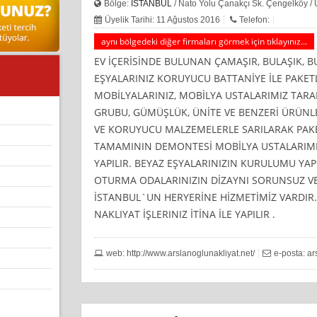
Bölge:
İSTANBUL
/ Nato Yolu Çanakçı Sk. Çengelköy /
Üyelik Tarihi: 11 Ağustos 2016
Telefon:
aynı bölgedeki diğer firmaları görmek için tıklayınız...
EV İÇERİSİNDE BULUNAN ÇAMAŞIR, BULAŞIK, BU
EŞYALARINIZ KORUYUCU BATTANİYE İLE PAKET
MOBİLYALARINIZ, MOBİLYA USTALARIMIZ TAR
GRUBU, GÜMÜŞLÜK, ÜNİTE VE BENZERİ ÜRÜNL
VE KORUYUCU MALZEMELERLE SARILARAK PAKET
TAMAMININ DEMONTESİ MOBİLYA USTALARIMIZ
YAPILIR. BEYAZ EŞYALARINIZIN KURULUMU YAPI
OTURMA ODALARINIZIN DİZAYNI SORUNSUZ VE
İSTANBUL`UN HERYERİNE HİZMETİMİZ VARDIR.
NAKLIYAT İŞLERINIZ İTİNA İLE YAPILIR .
web: http://www.arslanoglunakliyat.net/
e-posta:
ar