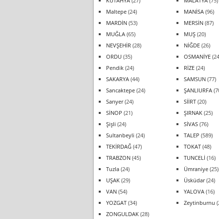
KÜTAHYA
(27)
MALATYA
(75)
Maltepe
(24)
MANİSA
(96)
MARDİN
(53)
MERSİN
(87)
MUĞLA
(65)
MUŞ
(20)
NEVŞEHİR
(28)
NİĞDE
(26)
ORDU
(35)
OSMANİYE
(24
Pendik
(24)
RİZE
(24)
SAKARYA
(44)
SAMSUN
(77)
Sancaktepe
(24)
ŞANLIURFA
(7
Sarıyer
(24)
SİİRT
(20)
SİNOP
(21)
ŞIRNAK
(25)
Şişli
(24)
SİVAS
(76)
Sultanbeyli
(24)
TALEP
(589)
TEKİRDAĞ
(47)
TOKAT
(48)
TRABZON
(45)
TUNCELİ
(16)
Tuzla
(24)
Ümraniye
(25)
UŞAK
(29)
Üsküdar
(24)
VAN
(54)
YALOVA
(16)
YOZGAT
(34)
Zeytinburnu
(
ZONGULDAK
(28)