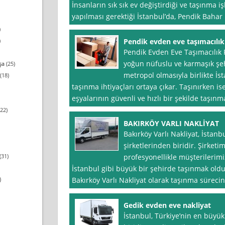
İnsanların sık sık ev değiştirdiği ve taşınma iş
yapılması gerektiği İstanbul’da, Pendik Bahar
)
)
Pendik evden eve taşımacılık 
Pendik Evden Eve Taşımacılık F
yoğun nüfuslu ve karmaşık şeh
şa
(25)
metropol olmasıyla birlikte İst
(18)
taşınma ihtiyaçları ortaya çıkar. Taşınırken i
eşyalarının güvenli ve hızlı bir şekilde taşın
22)
BAKIRKÖY VARLI NAKLİYAT
Bakırköy Varlı Nakliyat, İstan
şirketlerinden biridir. Şirketim
(31)
profesyonellikle müşterilerimi
İstanbul gibi büyük bir şehirde taşınmak olduk
)
Bakırköy Varlı Nakliyat olarak taşınma sürecin
Gedik evden eve nakliyat
İstanbul, Türkiye’nin en büyük