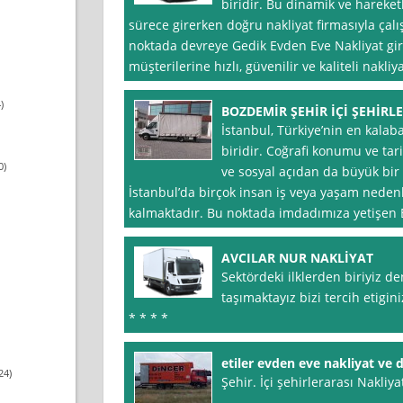
biridir. Bu dinamik ve hareketl
sürece girerken doğru nakliyat firmasıyla çal
noktada devreye Gedik Evden Eve Nakliyat gir
müşterilerine hızlı, güvenilir ve kaliteli nakliy
)
BOZDEMİR ŞEHİR İÇİ ŞEHİRL
İstanbul, Türkiye’nin en kalab
biridir. Coğrafi konumu ve tari
0)
ve sosyal açıdan da büyük bir
İstanbul’da birçok insan iş veya yaşam nede
kalmaktadır. Bu noktada imdadımıza yetişen Bozd
AVCILAR NUR NAKLİYAT
Sektördeki ilklerden biriyiz d
taşımaktayız bizi tercih etigin
* * * *
etiler evden eve nakliyat ve
24)
Şehir. İçi şehirlerarası Nakliyat