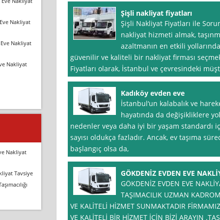
 Eve Nakliyat
Şişli nakliyat fiyatları
Eve Nakliyat
Şişli Nakliyat Fiyatları ile S
nakliyat hizmeti almak, taşın
Eve Nakliyat
azaltmanın en etkili yollarında
güvenilir ve kaliteli bir nakliyat firması seçme
ve Nakliyat
Fiyatları olarak, İstanbul ve çevresindeki müşt
Kadıköy evden eve
İstanbul‘un kalabalık ve hareke
hayatında da değişikliklere yol
nedenler veya daha iyi bir yaşam standardı iç
sayısı oldukça fazladır. Ancak, ev taşıma süre
başlangıç olsa da,
ve Nakliyat
GÖKDENİZ EVDEN EVE NAKLİ
liyat Tavsiye
GÖKDENİZ EVDEN EVE NAKLİYA
Taşımacılığı
TAŞIMACILIK UZMAN KADROMU
VE KALİTELİ HİZMET SUNMAKTADIR FİRMAM
VE KALİTELİ BİR HİZMET İÇİN BİZİ ARAYIN .T