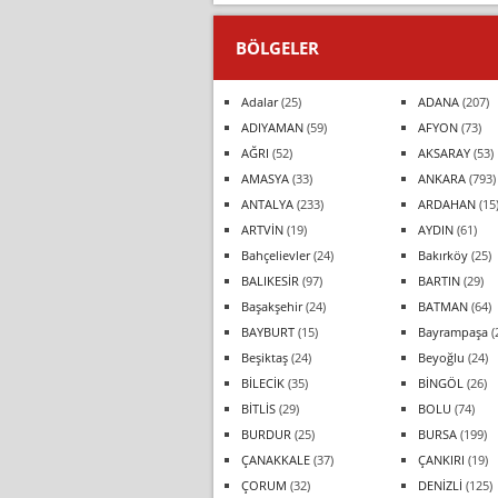
BÖLGELER
Adalar
(25)
ADANA
(207)
ADIYAMAN
(59)
AFYON
(73)
AĞRI
(52)
AKSARAY
(53)
AMASYA
(33)
ANKARA
(793)
ANTALYA
(233)
ARDAHAN
(15
ARTVİN
(19)
AYDIN
(61)
Bahçelievler
(24)
Bakırköy
(25)
BALIKESİR
(97)
BARTIN
(29)
Başakşehir
(24)
BATMAN
(64)
BAYBURT
(15)
Bayrampaşa
(
Beşiktaş
(24)
Beyoğlu
(24)
BİLECİK
(35)
BİNGÖL
(26)
BİTLİS
(29)
BOLU
(74)
BURDUR
(25)
BURSA
(199)
ÇANAKKALE
(37)
ÇANKIRI
(19)
ÇORUM
(32)
DENİZLİ
(125)