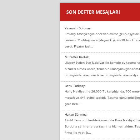
SON DEFTER MESAJLARI
Yasemin Dolunay:
Emlakçı tavsiyesiyle önceden evime gelip eşyaları
isminin B* olduğunu söyleyen kişi, 28-30 bin TL civ
verdi. Fiyatın fazl...
Muzaffer Kartal:
Ulusoy Evden Eve Nakliyat ile komple ev taşıma 
hizmeti almak üzere, firmanın ulusoynaklyat.com.t
ulusoyevdeneve.com.tr ve ulusoyevdenevenaklya..
Banu Türksoy:
Haliç Nakliyat ile 26.000 TL karşılığında, 700 metr
mesafeye 4+1 evimi taşıdık. Taşıma günü geldiği
göre beli...
Hakan Sönmez:
12-14 Temmuz tarihleri arasında Koza Nakliyat il
Burdur’a şehirler arası taşınma hizmeti aldım. T
firma ile yaptığı...