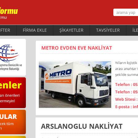
FTER
FİRMA EKLE
ŞİKAYETLER
TAVSİYELER
İL
ARSLANOGLU NAKLİYAT