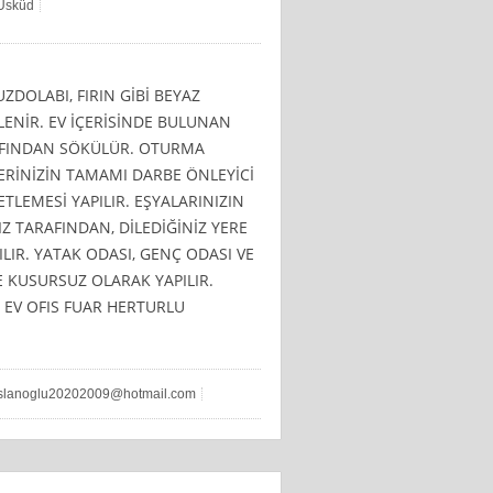
 Üsküd
ZDOLABI, FIRIN GİBİ BEYAZ
LENİR. EV İÇERİSİNDE BULUNAN
AFINDAN SÖKÜLÜR. OTURMA
ERİNİZİN TAMAMI DARBE ÖNLEYİCİ
LEMESİ YAPILIR. EŞYALARINIZIN
 TARAFINDAN, DİLEDİĞİNİZ YERE
LIR. YATAK ODASI, GENÇ ODASI VE
 KUSURSUZ OLARAK YAPILIR.
 EV OFIS FUAR HERTURLU
slanoglu20202009@hotmail.com