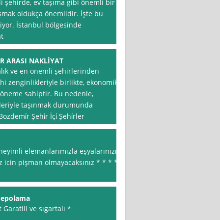
i şehirde, ev taşıma gibi önemli bir
ışmak oldukça önemlidir. İşte bu
iyor. İstanbul bölgesinde
at
ER ARASI NAKLİYAT
alık ve en önemli şehirlerinden
hi zenginlikleriyle birlikte, ekonomik
 öneme sahiptir. Bu nedenle,
nleriyle taşınmak durumunda
emi̇r Şehi̇r İçi̇ Şehi̇rler
eneyimli elemanlarımızla eşyalarınızı
iz icin pişman olmayacaksınız * * * *
 depolama
 Garatili ve sıgartalı *