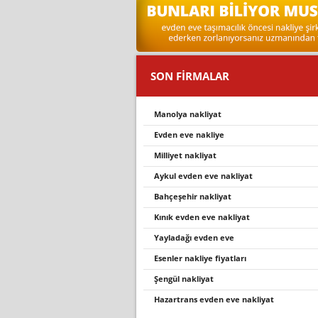
SON FİRMALAR
manolya nakli̇yat
evden eve nakliye
milliyet nakliyat
aykul evden eve nakliyat
bahçeşehir nakliyat
kınık evden eve nakliyat
yayladaği evden eve
esenler nakliye fiyatları
şengül nakliyat
hazartrans evden eve nakli̇yat