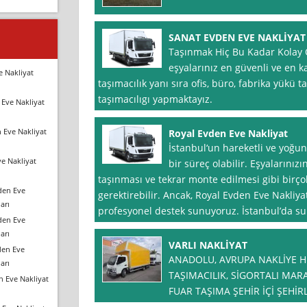
SANAT EVDEN EVE NAKLİYAT
Taşınmak Hiç Bu Kadar Kolay O
eşyalarınız en güvenli ve en ka
e Nakliyat
taşımacılık yanı sıra ofis, büro, fabrika yükü t
taşımacılıgı yapmaktayız.
Eve Nakliyat
 Eve Nakliyat
Royal Evden Eve Nakliyat
İstanbul‘un hareketli ve yoğu
e Nakliyat
bir süreç olabilir. Eşyalarını
taşınması ve tekrar monte edilmesi gibi bir
den Eve
gerektirebilir. Ancak, Royal Evden Eve Nakliya
arı
profesyonel destek sunuyoruz. İstanbul’da
den Eve
arı
VARLI NAKLİYAT
den Eve
ANADOLU, AVRUPA NAKLİYE Hİ
arı
TAŞIMACILIK, SİGORTALI MAR
n Eve Nakliyat
FUAR TAŞIMA ŞEHİR İÇİ ŞEHİR