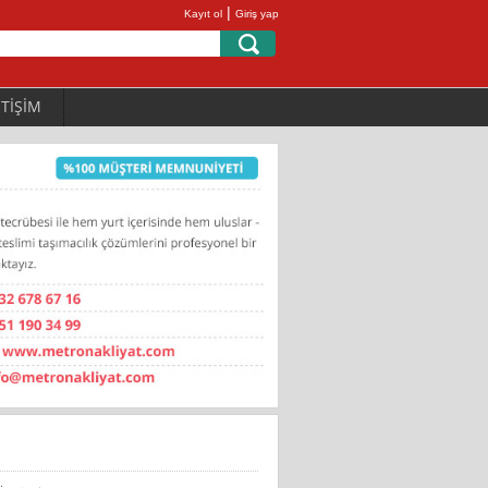
|
Kayıt ol
Giriş yap
ETİŞİM