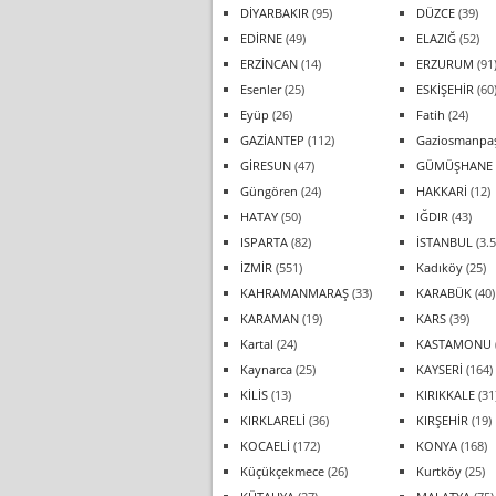
DİYARBAKIR
(95)
DÜZCE
(39)
EDİRNE
(49)
ELAZIĞ
(52)
ERZİNCAN
(14)
ERZURUM
(91
Esenler
(25)
ESKİŞEHİR
(60
Eyüp
(26)
Fatih
(24)
GAZİANTEP
(112)
Gaziosmanpa
GİRESUN
(47)
GÜMÜŞHANE
Güngören
(24)
HAKKARİ
(12)
HATAY
(50)
IĞDIR
(43)
ISPARTA
(82)
İSTANBUL
(3.5
İZMİR
(551)
Kadıköy
(25)
KAHRAMANMARAŞ
(33)
KARABÜK
(40)
KARAMAN
(19)
KARS
(39)
Kartal
(24)
KASTAMONU
Kaynarca
(25)
KAYSERİ
(164)
KİLİS
(13)
KIRIKKALE
(31
KIRKLARELİ
(36)
KIRŞEHİR
(19)
KOCAELİ
(172)
KONYA
(168)
Küçükçekmece
(26)
Kurtköy
(25)