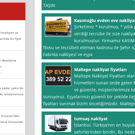
TAŞIN
Kasımoğlu evden eve nakliya
Şirketimiz * kurulmuş, * yıllık 
 inceleyen ve
verdiği tecrübe ile size nakliy
arında bir fiyat
kurulmuştur. Firmamız KASIMO
filosu ve tecrübeli eleman kadrosu ile Şehir içi
Fabrika nakliyesi ve eşya
ve depolama
r,
Maltepe nakliyat fiyatları
.
Maltepe Nakliyat Fiyatları ola
hizmetleri sunan önde gelen bi
e kadar yakın bir
ve güvenle, müşterilerimize ka
nde, anlaşmamıza
sunuyoruz. Eşyalarınızı güvenli bir şekilde ta
fiyatları sunmak bizim önceliğimizdir. Maltepe 
e Erzurum’dan
tumsaş nakliyat
aşınma öncesinde
İstanbul, Türkiye’nin en büyük
şehirlerinden biridir. Bu ned