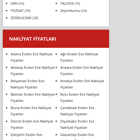
VAN
(54)
YALOVA
(16)
YOZGAT
(34)
Zeytinburnu
(24)
ZONGULDAK
(28)
NAKLIYAT FIYATLARI
Adana Evden Eve Nakliyat
Ağrı Evden Eve Nakliyat
Fiyatları
Fiyatları
Aksaray Evden Eve Nakliyat
Ankara Evden Eve Nakliyat
Fiyatları
Fiyatları
Adıyaman Evden Eve
Antalya Evden Eve Nakliyat
Nakliyat Fiyatları
Fiyatları
Batman Evden Eve Nakliyat
Bolu Evden Eve Nakliyat
Fiyatları
Fiyatları
Bursa Evden Eve Nakliyat
Çanakkale Evden Eve
Fiyatları
Nakliyat Fiyatları
Denizli Evden Eve Nakliyat
Diyarbakır Evden Eve
Fiyatları
Nakliyat Fiyatları
Eskişehir Evden Eve
Gaziantep Evden Eve