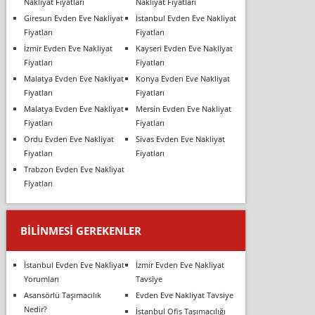
Nakliyat Fiyatları
Nakliyat Fiyatları
Giresun Evden Eve Nakliyat
İstanbul Evden Eve Nakliyat
Fiyatları
Fiyatları
İzmir Evden Eve Nakliyat
Kayseri Evden Eve Nakliyat
Fiyatları
Fiyatları
Malatya Evden Eve Nakliyat
Konya Evden Eve Nakliyat
Fiyatları
Fiyatları
Malatya Evden Eve Nakliyat
Mersin Evden Eve Nakliyat
Fiyatları
Fiyatları
Ordu Evden Eve Nakliyat
Sivas Evden Eve Nakliyat
Fiyatları
Fiyatları
Trabzon Evden Eve Nakliyat
Fiyatları
BILINMESI GEREKENLER
İstanbul Evden Eve Nakliyat
İzmir Evden Eve Nakliyat
Yorumları
Tavsiye
Asansörlü Taşımacılık
Evden Eve Nakliyat Tavsiye
Nedir?
İstanbul Ofis Taşımacılığı