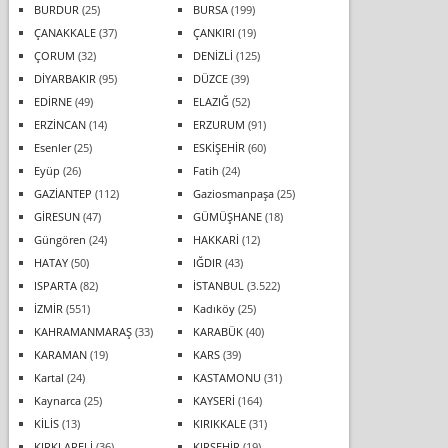
BURDUR
(25)
BURSA
(199)
ÇANAKKALE
(37)
ÇANKIRI
(19)
ÇORUM
(32)
DENİZLİ
(125)
DİYARBAKIR
(95)
DÜZCE
(39)
EDİRNE
(49)
ELAZIĞ
(52)
ERZİNCAN
(14)
ERZURUM
(91)
Esenler
(25)
ESKİŞEHİR
(60)
Eyüp
(26)
Fatih
(24)
GAZİANTEP
(112)
Gaziosmanpaşa
(25)
GİRESUN
(47)
GÜMÜŞHANE
(18)
Güngören
(24)
HAKKARİ
(12)
HATAY
(50)
IĞDIR
(43)
ISPARTA
(82)
İSTANBUL
(3.522)
İZMİR
(551)
Kadıköy
(25)
KAHRAMANMARAŞ
(33)
KARABÜK
(40)
KARAMAN
(19)
KARS
(39)
Kartal
(24)
KASTAMONU
(31)
Kaynarca
(25)
KAYSERİ
(164)
KİLİS
(13)
KIRIKKALE
(31)
KIRKLARELİ
(36)
KIRŞEHİR
(19)