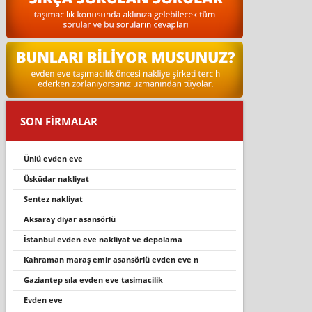
SON FİRMALAR
ünlü evden eve
üsküdar nakli̇yat
sentez nakliyat
aksaray di̇yar asansörlü
i̇stanbul evden eve nakli̇yat ve depolama
kahraman maraş emi̇r asansörlü evden eve n
gaziantep sila evden eve tasimacilik
evden eve