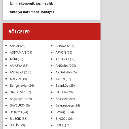
izmir ekonomik taşımacılık
antalya karamancı nakliyat
BÖLGELER
Adalar
(25)
ADANA
(207)
ADIYAMAN
(59)
AFYON
(73)
AĞRI
(52)
AKSARAY
(53)
AMASYA
(33)
ANKARA
(793)
ANTALYA
(233)
ARDAHAN
(15)
ARTVİN
(19)
AYDIN
(61)
Bahçelievler
(24)
Bakırköy
(25)
BALIKESİR
(97)
BARTIN
(29)
Başakşehir
(24)
BATMAN
(64)
BAYBURT
(15)
Bayrampaşa
(24)
Beşiktaş
(24)
Beyoğlu
(24)
BİLECİK
(35)
BİNGÖL
(26)
BİTLİS
(29)
BOLU
(74)