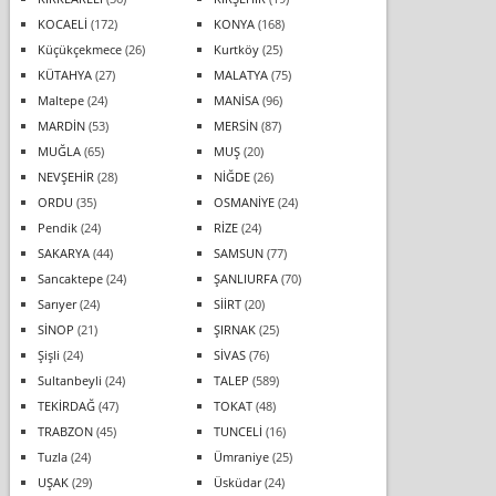
KOCAELİ
(172)
KONYA
(168)
Küçükçekmece
(26)
Kurtköy
(25)
KÜTAHYA
(27)
MALATYA
(75)
Maltepe
(24)
MANİSA
(96)
MARDİN
(53)
MERSİN
(87)
MUĞLA
(65)
MUŞ
(20)
NEVŞEHİR
(28)
NİĞDE
(26)
ORDU
(35)
OSMANİYE
(24)
Pendik
(24)
RİZE
(24)
SAKARYA
(44)
SAMSUN
(77)
Sancaktepe
(24)
ŞANLIURFA
(70)
Sarıyer
(24)
SİİRT
(20)
SİNOP
(21)
ŞIRNAK
(25)
Şişli
(24)
SİVAS
(76)
Sultanbeyli
(24)
TALEP
(589)
TEKİRDAĞ
(47)
TOKAT
(48)
TRABZON
(45)
TUNCELİ
(16)
Tuzla
(24)
Ümraniye
(25)
UŞAK
(29)
Üsküdar
(24)