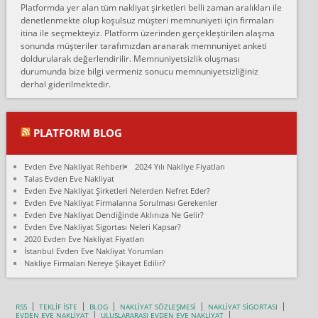
Platformda yer alan tüm nakliyat şirketleri belli zaman aralıkları ile
Ankara Alicanlar naklyat tel 5465524025. 2600 TL'ye ankaradan
denetlenmekte olup koşulsuz müşteri memnuniyeti için firmaları
Konya ya Alicanlar naklyat la anlaştık bu şahıs evin taşınacağı gün
itina ile seçmekteyiz. Platform üzerinden gerçekleştirilen alaşma
fiyatın mazoto gele...
sonunda müşteriler tarafımızdan aranarak memnuniyet anketi
doldurularak değerlendirilir. Memnuniyetsizlik oluşması
Fatih kokmese:
durumunda bize bilgi vermeniz sonucu memnuniyetsizliğiniz
Diyarbakır dan eşyamı getirtmek için anlaştım sözleşme yaptım.
derhal giderilmektedir.
Son anda fiyat artırdılar.. mecburiyetten tasittim.. bu kişiler ağrılı
Ankara merk...
Ali:
PLATFORM BLOG
İzmir de evim naklyat diye bir firmaya ev taşıttık, çok pişman
olduk. Asansörlü dediler sonra uraya asansör kurulmaz dediler
Evden Eve Nakliyat Rehberi
2024 Yılı Nakliye Fiyatları
fark istediler. ortada asa...
Talas Evden Eve Nakliyat
Evden Eve Nakliyat Şirketleri Nelerden Nefret Eder?
Nimet:
Evden Eve Nakliyat Firmalarına Sorulması Gerekenler
Ben 2021 Ağustos ilk haftası Evimi taşıdım yani İstanbul'un bir
Evden Eve Nakliyat Dendiğinde Aklınıza Ne Gelir?
Mahallesi'nden bir başka Mahallesi'ne yani Ümraniye bölgesinde
Evden Eve Nakliyat Sigortası Neleri Kapsar?
oturuyorum önceleri ara...
2020 Evden Eve Nakliyat Fiyatları
İstanbul Evden Eve Nakliyat Yorumları
Nimet Köse:
Nakliye Firmaları Nereye Şikayet Edilir?
Merhaba ben 2021 Ağustos ilk haftası evimi Ümraniye'den Çok
yakın bir bölgeye taşıdım yeni Ümraniye'nin Mahallesi'ne
Hancıoğlu naklyatla taşındım...
RSS
TEKLİF İSTE
BLOG
NAKLİYAT SÖZLEŞMESİ
NAKLİYAT SİGORTASI
EVDEN EVE NAKLİYAT
ULUSLARARASI EVDEN EVE NAKLİYAT