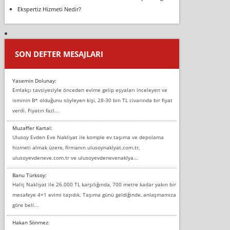
Ekspertiz Hizmeti Nedir?
SON DEFTER MESAJLARI
Yasemin Dolunay:
Emlakçı tavsiyesiyle önceden evime gelip eşyaları inceleyen ve
isminin B* olduğunu söyleyen kişi, 28-30 bin TL civarında bir fiyat
verdi. Fiyatın fazl...
Muzaffer Kartal:
Ulusoy Evden Eve Nakliyat ile komple ev taşıma ve depolama
hizmeti almak üzere, firmanın ulusoynaklyat.com.tr,
ulusoyevdeneve.com.tr ve ulusoyevdenevenaklya...
Banu Türksoy:
Haliç Nakliyat ile 26.000 TL karşılığında, 700 metre kadar yakın bir
mesafeye 4+1 evimi taşıdık. Taşıma günü geldiğinde, anlaşmamıza
göre beli...
Hakan Sönmez: