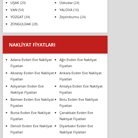
UŞAK
(29)
Üsküdar
(24)
VAN
(54)
YALOVA
(16)
YOZGAT
(34)
Zeytinburnu
(24)
ZONGULDAK
(28)
NAKLIYAT FIYATLARI
Adana Evden Eve Nakliyat
Ağrı Evden Eve Nakliyat
Fiyatları
Fiyatları
Aksaray Evden Eve Nakliyat
Ankara Evden Eve Nakliyat
Fiyatları
Fiyatları
Adıyaman Evden Eve
Antalya Evden Eve Nakliyat
Nakliyat Fiyatları
Fiyatları
Batman Evden Eve Nakliyat
Bolu Evden Eve Nakliyat
Fiyatları
Fiyatları
Bursa Evden Eve Nakliyat
Çanakkale Evden Eve
Fiyatları
Nakliyat Fiyatları
Denizli Evden Eve Nakliyat
Diyarbakır Evden Eve
Fiyatları
Nakliyat Fiyatları