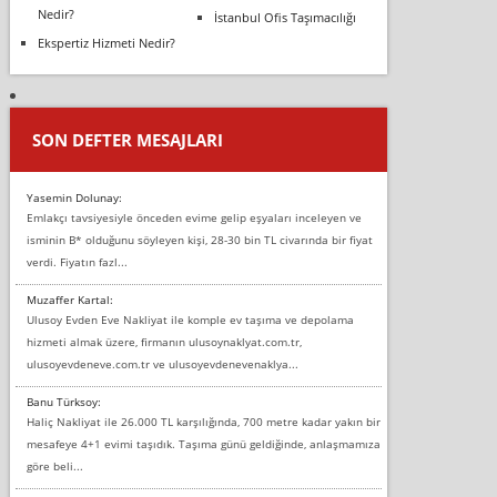
Nedir?
İstanbul Ofis Taşımacılığı
Ekspertiz Hizmeti Nedir?
SON DEFTER MESAJLARI
Yasemin Dolunay:
Emlakçı tavsiyesiyle önceden evime gelip eşyaları inceleyen ve
isminin B* olduğunu söyleyen kişi, 28-30 bin TL civarında bir fiyat
verdi. Fiyatın fazl...
Muzaffer Kartal:
Ulusoy Evden Eve Nakliyat ile komple ev taşıma ve depolama
hizmeti almak üzere, firmanın ulusoynaklyat.com.tr,
ulusoyevdeneve.com.tr ve ulusoyevdenevenaklya...
Banu Türksoy:
Haliç Nakliyat ile 26.000 TL karşılığında, 700 metre kadar yakın bir
mesafeye 4+1 evimi taşıdık. Taşıma günü geldiğinde, anlaşmamıza
göre beli...