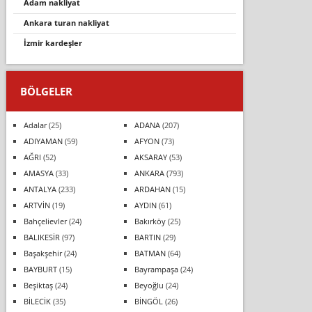
adam nakliyat
ankara turan nakliyat
i̇zmir kardeşler
BÖLGELER
Adalar
(25)
ADANA
(207)
ADIYAMAN
(59)
AFYON
(73)
AĞRI
(52)
AKSARAY
(53)
AMASYA
(33)
ANKARA
(793)
ANTALYA
(233)
ARDAHAN
(15)
ARTVİN
(19)
AYDIN
(61)
Bahçelievler
(24)
Bakırköy
(25)
BALIKESİR
(97)
BARTIN
(29)
Başakşehir
(24)
BATMAN
(64)
BAYBURT
(15)
Bayrampaşa
(24)
Beşiktaş
(24)
Beyoğlu
(24)
BİLECİK
(35)
BİNGÖL
(26)