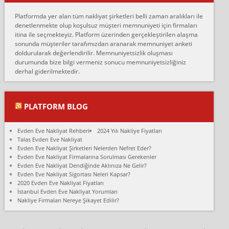
Erol:
Platformda yer alan tüm nakliyat şirketleri belli zaman aralıkları ile
Ankara Alicanlar naklyat tel 5465524025. 2600 TL'ye ankaradan
denetlenmekte olup koşulsuz müşteri memnuniyeti için firmaları
Konya ya Alicanlar naklyat la anlaştık bu şahıs evin taşınacağı gün
itina ile seçmekteyiz. Platform üzerinden gerçekleştirilen alaşma
fiyatın mazoto gele...
sonunda müşteriler tarafımızdan aranarak memnuniyet anketi
doldurularak değerlendirilir. Memnuniyetsizlik oluşması
Fatih kokmese:
durumunda bize bilgi vermeniz sonucu memnuniyetsizliğiniz
Diyarbakır dan eşyamı getirtmek için anlaştım sözleşme yaptım.
derhal giderilmektedir.
Son anda fiyat artırdılar.. mecburiyetten tasittim.. bu kişiler ağrılı
Ankara merk...
Ali:
PLATFORM BLOG
İzmir de evim naklyat diye bir firmaya ev taşıttık, çok pişman
olduk. Asansörlü dediler sonra uraya asansör kurulmaz dediler
Evden Eve Nakliyat Rehberi
2024 Yılı Nakliye Fiyatları
fark istediler. ortada asa...
Talas Evden Eve Nakliyat
Evden Eve Nakliyat Şirketleri Nelerden Nefret Eder?
Nimet:
Evden Eve Nakliyat Firmalarına Sorulması Gerekenler
Ben 2021 Ağustos ilk haftası Evimi taşıdım yani İstanbul'un bir
Evden Eve Nakliyat Dendiğinde Aklınıza Ne Gelir?
Mahallesi'nden bir başka Mahallesi'ne yani Ümraniye bölgesinde
Evden Eve Nakliyat Sigortası Neleri Kapsar?
oturuyorum önceleri ara...
2020 Evden Eve Nakliyat Fiyatları
İstanbul Evden Eve Nakliyat Yorumları
Nimet Köse:
Nakliye Firmaları Nereye Şikayet Edilir?
Merhaba ben 2021 Ağustos ilk haftası evimi Ümraniye'den Çok
yakın bir bölgeye taşıdım yeni Ümraniye'nin Mahallesi'ne
Hancıoğlu naklyatla taşındım...