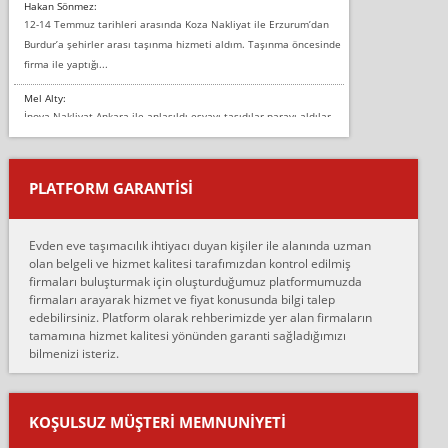
Hakan Sönmez:
12-14 Temmuz tarihleri arasında Koza Nakliyat ile Erzurum’dan
Burdur’a şehirler arası taşınma hizmeti aldım. Taşınma öncesinde
firma ile yaptığı...
Mel Alty:
İnova Nakliyat Ankara ile anlaşıldı eşyayı taşıdılar parayı aldılar.
Salon duvarına bir baktım birisi boydan alüminyum renkli bantı
yapıştırm...
PLATFORM GARANTİSİ
Murat:
Merhaba, bu firmayı bir arkadaş tavsiyesi üzerine tercih ettim,
hiçbir sıkıntı yaşanmayacağını ve kendilerinin çok titiz
Evden eve taşımacılık ihtiyacı duyan kişiler ile alanında uzman
çalıştıklarını, müş...
olan belgeli ve hizmet kalitesi tarafımızdan kontrol edilmiş
firmaları buluşturmak için oluşturduğumuz platformumuzda
Ahmet:
firmaları arayarak hizmet ve fiyat konusunda bilgi talep
Lüleburgaz güngünes evden eve naklyat eşyalarımı taşımak için
edebilirsiniz. Platform olarak rehberimizde yer alan firmaların
anlaştık sabah eve geldiklerinde de eşyalarımı düzgün şekilde
tamamına hizmet kalitesi yönünden garanti sağladığımızı
sarcaz demelerine r...
bilmenizi isteriz.
mehmet güldü:
Ankara ALİCANLAR NAKLİYAT Tutarsız ve ticari ahlak problemleri
var verdikleri fiyat teklifini arttırdılar. Sonrasında taşıma gününde
KOŞULSUZ MÜŞTERI MEMNUNIYETI
oldukça tutarsı...