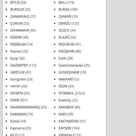
BİTLİS
(29)
BOLU
(74)
BURDUR
(25)
BURSA
(199)
ÇANAKKALE
(37)
ÇANKIRI
(19)
ÇORUM
(32)
DENİZLİ
(125)
DİYARBAKIR
(95)
DÜZCE
(39)
EDİRNE
(49)
ELAZIĞ
(52)
ERZİNCAN
(14)
ERZURUM
(91)
Esenler
(25)
ESKİŞEHİR
(60)
Eyüp
(26)
Fatih
(24)
GAZİANTEP
(112)
Gaziosmanpaşa
(25)
GİRESUN
(47)
GÜMÜŞHANE
(18)
Güngören
(24)
HAKKARİ
(12)
HATAY
(50)
IĞDIR
(43)
ISPARTA
(82)
İSTANBUL
(3.522)
İZMİR
(551)
Kadıköy
(25)
KAHRAMANMARAŞ
(33)
KARABÜK
(40)
KARAMAN
(19)
KARS
(39)
Kartal
(24)
KASTAMONU
(31)
Kaynarca
(25)
KAYSERİ
(164)
KİLİS
(13)
KIRIKKALE
(31)