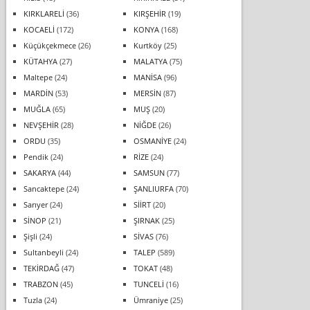
KIRKLARELİ
(36)
KIRŞEHİR
(19)
KOCAELİ
(172)
KONYA
(168)
Küçükçekmece
(26)
Kurtköy
(25)
KÜTAHYA
(27)
MALATYA
(75)
Maltepe
(24)
MANİSA
(96)
MARDİN
(53)
MERSİN
(87)
MUĞLA
(65)
MUŞ
(20)
NEVŞEHİR
(28)
NİĞDE
(26)
ORDU
(35)
OSMANİYE
(24)
Pendik
(24)
RİZE
(24)
SAKARYA
(44)
SAMSUN
(77)
Sancaktepe
(24)
ŞANLIURFA
(70)
Sarıyer
(24)
SİİRT
(20)
SİNOP
(21)
ŞIRNAK
(25)
Şişli
(24)
SİVAS
(76)
Sultanbeyli
(24)
TALEP
(589)
TEKİRDAĞ
(47)
TOKAT
(48)
TRABZON
(45)
TUNCELİ
(16)
Tuzla
(24)
Ümraniye
(25)