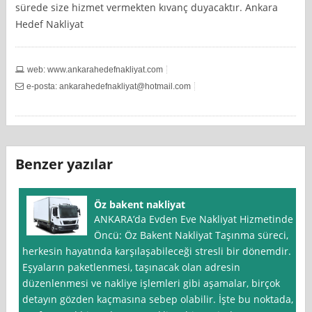
sürede size hizmet vermekten kıvanç duyacaktır. Ankara
Hedef Nakliyat
web: www.ankarahedefnakliyat.com
e-posta:
ankarahedefnakliyat@hotmail.com
Benzer yazılar
Öz bakent nakliyat
ANKARA’da Evden Eve Nakliyat Hizmetinde
Öncü: Öz Bakent Nakliyat Taşınma süreci,
herkesin hayatında karşılaşabileceği stresli bir dönemdir.
Eşyaların paketlenmesi, taşınacak olan adresin
düzenlenmesi ve nakliye işlemleri gibi aşamalar, birçok
detayın gözden kaçmasına sebep olabilir. İşte bu noktada,