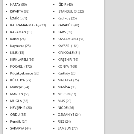
HATAY
(50)
IĞDIR
(43)
ISPARTA
(82)
İSTANBUL
(3.522)
İZMİR
(551)
Kadıköy
(25)
KAHRAMANMARAŞ
(33)
KARABÜK
(40)
KARAMAN
(19)
KARS
(39)
Kartal
(24)
KASTAMONU
(31)
Kaynarca
(25)
KAYSERİ
(164)
KİLİS
(13)
KIRIKKALE
(31)
KIRKLARELİ
(36)
KIRŞEHİR
(19)
KOCAELİ
(172)
KONYA
(168)
Küçükçekmece
(26)
Kurtköy
(25)
KÜTAHYA
(27)
MALATYA
(75)
Maltepe
(24)
MANİSA
(96)
MARDİN
(53)
MERSİN
(87)
MUĞLA
(65)
MUŞ
(20)
NEVŞEHİR
(28)
NİĞDE
(26)
ORDU
(35)
OSMANİYE
(24)
Pendik
(24)
RİZE
(24)
SAKARYA
(44)
SAMSUN
(77)