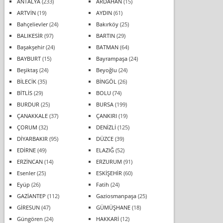
ANTALYA
(233)
ARDAHAN
(15)
ARTVİN
(19)
AYDIN
(61)
Bahçelievler
(24)
Bakırköy
(25)
BALIKESİR
(97)
BARTIN
(29)
Başakşehir
(24)
BATMAN
(64)
BAYBURT
(15)
Bayrampaşa
(24)
Beşiktaş
(24)
Beyoğlu
(24)
BİLECİK
(35)
BİNGÖL
(26)
BİTLİS
(29)
BOLU
(74)
BURDUR
(25)
BURSA
(199)
ÇANAKKALE
(37)
ÇANKIRI
(19)
ÇORUM
(32)
DENİZLİ
(125)
DİYARBAKIR
(95)
DÜZCE
(39)
EDİRNE
(49)
ELAZIĞ
(52)
ERZİNCAN
(14)
ERZURUM
(91)
Esenler
(25)
ESKİŞEHİR
(60)
Eyüp
(26)
Fatih
(24)
GAZİANTEP
(112)
Gaziosmanpaşa
(25)
GİRESUN
(47)
GÜMÜŞHANE
(18)
Güngören
(24)
HAKKARİ
(12)