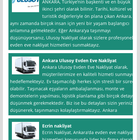
ANKARA, Türkiye’nin başkenti ve en büyük
ikinci şehri olarak bilinir. Tarihi, kültürel ve
turistik değerleriyle ön plana çıkan Ankara,
aynı zamanda birçok insan için yeni bir yaşam başlangıcı
anlamına gelmektedir. Eğer Ankara’ya taşınmayı
düşünüyorsanız, Ulusoy Nakliyat olarak sizlere profesyonel
evden eve nakliyat hizmetleri sunmaktayız.
Ankara Ulusoy Evden Eve Nakliyat
Ankara Ulusoy Evden Eve Nakliyat olarak,
müşterilerimize en kaliteli hizmeti sunmayı
hedeflemekteyiz. Ev taşımacılığı herkes için stresli bir süreç
olabilir. Taşınacak eşyaların ambalajlanması, monte ve
demontelerin yapılması, lojistik planlama gibi birçok detayı
düşünmek gerekmektedir. Biz ise bu detayları sizin yerinize
düşünerek, taşınmanızı kolaylaştırmaktayız. Ankara
Ecrin nakliyat
Ecrin Nakliyat, Ankara‘da evden eve nakliyat
hizmetleri konusunda lider bir firma olarak