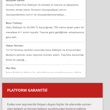
Muzaffer Kartal:
Ulusoy Evden Eve Nakliyat ile komple ev taşıma ve depolama
hizmeti almak üzere, firmanın ulusoynaklyat.com.tr,
ulusoyevdeneve.com.tr ve ulusoyevdenevenaklya...
Banu Türksoy:
Haliç Nakliyat ile 26.000 TL karşılığında, 700 metre kadar yakın bir
mesafeye 4+1 evimi taşıdık. Taşıma günü geldiğinde, anlaşmamıza
göre beli...
Hakan Sönmez:
12-14 Temmuz tarihleri arasında Koza Nakliyat ile Erzurum’dan
Burdur’a şehirler arası taşınma hizmeti aldım. Taşınma öncesinde
firma ile yaptığı...
Mel Alty:
İnova Nakliyat Ankara ile anlaşıldı eşyayı taşıdılar parayı aldılar.
Salon duvarına bir baktım birisi boydan alüminyum renkli bantı
yapıştırm...
PLATFORM GARANTİSİ
Murat:
Merhaba, bu firmayı bir arkadaş tavsiyesi üzerine tercih ettim,
hiçbir sıkıntı yaşanmayacağını ve kendilerinin çok titiz
Evden eve taşımacılık ihtiyacı duyan kişiler ile alanında uzman
çalıştıklarını, müş...
olan belgeli ve hizmet kalitesi tarafımızdan kontrol edilmiş