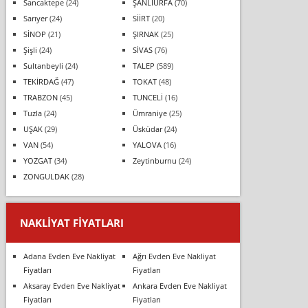
Sancaktepe
(24)
ŞANLIURFA
(70)
Sarıyer
(24)
SİİRT
(20)
SİNOP
(21)
ŞIRNAK
(25)
Şişli
(24)
SİVAS
(76)
Sultanbeyli
(24)
TALEP
(589)
TEKİRDAĞ
(47)
TOKAT
(48)
TRABZON
(45)
TUNCELİ
(16)
Tuzla
(24)
Ümraniye
(25)
UŞAK
(29)
Üsküdar
(24)
VAN
(54)
YALOVA
(16)
YOZGAT
(34)
Zeytinburnu
(24)
ZONGULDAK
(28)
NAKLIYAT FIYATLARI
Adana Evden Eve Nakliyat
Ağrı Evden Eve Nakliyat
Fiyatları
Fiyatları
Aksaray Evden Eve Nakliyat
Ankara Evden Eve Nakliyat
Fiyatları
Fiyatları