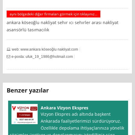
aynı bölgedeki diğer firmaları görmek için tıklayınız...
ankara köseoğlu nakliyat sehır ıcı sehırler arası nakliyat
asansörlü tasımacılık
web: www.ankara köseoğlu nakliyat.com
e-posta:
ufuk_19_1986@hotmail.com
Benzer yazılar
Ankara Vizyon Ekspres
Vizyon Ekspres adı altında başkent
Ankarada faaliyetlerimizi sürdürüyoruz.
Özellikle depolama ihtiyaçlarınıza yönelik
çözümler üretiyor ve depolanmasını istediğiniz süre