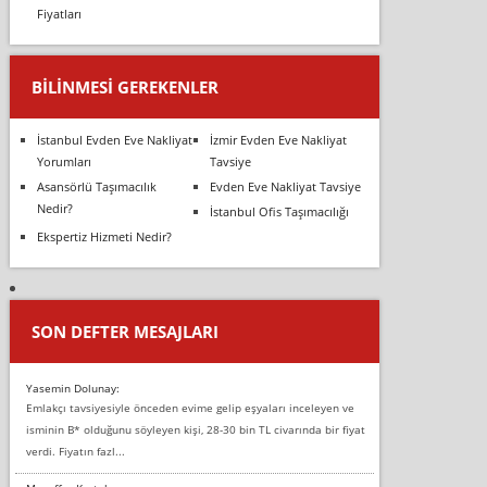
Fiyatları
BILINMESI GEREKENLER
İstanbul Evden Eve Nakliyat
İzmir Evden Eve Nakliyat
Yorumları
Tavsiye
Asansörlü Taşımacılık
Evden Eve Nakliyat Tavsiye
Nedir?
İstanbul Ofis Taşımacılığı
Ekspertiz Hizmeti Nedir?
SON DEFTER MESAJLARI
Yasemin Dolunay:
Emlakçı tavsiyesiyle önceden evime gelip eşyaları inceleyen ve
isminin B* olduğunu söyleyen kişi, 28-30 bin TL civarında bir fiyat
verdi. Fiyatın fazl...