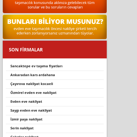
SON FİRMALAR
sancaktepe ev taşıma fiyatları
ankaradan kars ardahana
çayırova nakliyat kocaeli
özmi̇rel evden eve nakli̇yat
evden eve nakliyat
saygı evden eve nakliyat
i̇zmir paşa nakliyat
serin nakliyat
cakirlar nakli̇yat