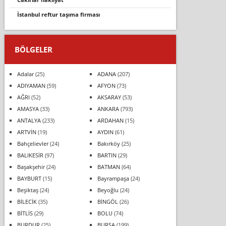
i̇stanbul reftur taşima fi̇rmasi
BÖLGELER
Adalar
(25)
ADANA
(207)
ADIYAMAN
(59)
AFYON
(73)
AĞRI
(52)
AKSARAY
(53)
AMASYA
(33)
ANKARA
(793)
ANTALYA
(233)
ARDAHAN
(15)
ARTVİN
(19)
AYDIN
(61)
Bahçelievler
(24)
Bakırköy
(25)
BALIKESİR
(97)
BARTIN
(29)
Başakşehir
(24)
BATMAN
(64)
BAYBURT
(15)
Bayrampaşa
(24)
Beşiktaş
(24)
Beyoğlu
(24)
BİLECİK
(35)
BİNGÖL
(26)
BİTLİS
(29)
BOLU
(74)
BURDUR
(25)
BURSA
(199)