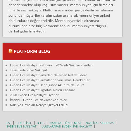
Ankara Alicanlar naklyat tel 5465524025. 2600 TL'ye ankaradan
denetlenmekte olup koşulsuz müşteri memnuniyeti için firmaları
Konya ya Alicanlar naklyat la anlaştık bu şahıs evin taşınacağı gün
itina ile seçmekteyiz. Platform üzerinden gerçekleştirilen alaşma
fiyatın mazoto gele...
sonunda müşteriler tarafımızdan aranarak memnuniyet anketi
doldurularak değerlendirilir. Memnuniyetsizlik oluşması
Fatih kokmese:
durumunda bize bilgi vermeniz sonucu memnuniyetsizliğiniz
Diyarbakır dan eşyamı getirtmek için anlaştım sözleşme yaptım.
derhal giderilmektedir.
Son anda fiyat artırdılar.. mecburiyetten tasittim.. bu kişiler ağrılı
Ankara merk...
Ali:
PLATFORM BLOG
İzmir de evim naklyat diye bir firmaya ev taşıttık, çok pişman
olduk. Asansörlü dediler sonra uraya asansör kurulmaz dediler
Evden Eve Nakliyat Rehberi
2024 Yılı Nakliye Fiyatları
fark istediler. ortada asa...
Talas Evden Eve Nakliyat
Evden Eve Nakliyat Şirketleri Nelerden Nefret Eder?
Nimet:
Evden Eve Nakliyat Firmalarına Sorulması Gerekenler
Ben 2021 Ağustos ilk haftası Evimi taşıdım yani İstanbul'un bir
Evden Eve Nakliyat Dendiğinde Aklınıza Ne Gelir?
Mahallesi'nden bir başka Mahallesi'ne yani Ümraniye bölgesinde
Evden Eve Nakliyat Sigortası Neleri Kapsar?
oturuyorum önceleri ara...
2020 Evden Eve Nakliyat Fiyatları
İstanbul Evden Eve Nakliyat Yorumları
Nimet Köse:
Nakliye Firmaları Nereye Şikayet Edilir?
Merhaba ben 2021 Ağustos ilk haftası evimi Ümraniye'den Çok
yakın bir bölgeye taşıdım yeni Ümraniye'nin Mahallesi'ne
Hancıoğlu naklyatla taşındım...
RSS
TEKLİF İSTE
BLOG
NAKLİYAT SÖZLEŞMESİ
NAKLİYAT SİGORTASI
EVDEN EVE NAKLİYAT
ULUSLARARASI EVDEN EVE NAKLİYAT
Sevim bal: