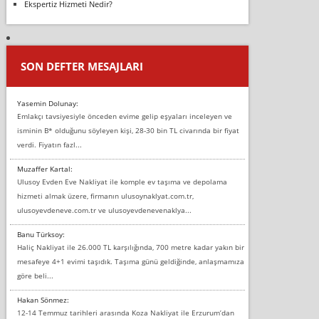
Ekspertiz Hizmeti Nedir?
SON DEFTER MESAJLARI
Yasemin Dolunay:
Emlakçı tavsiyesiyle önceden evime gelip eşyaları inceleyen ve
isminin B* olduğunu söyleyen kişi, 28-30 bin TL civarında bir fiyat
verdi. Fiyatın fazl...
Muzaffer Kartal:
Ulusoy Evden Eve Nakliyat ile komple ev taşıma ve depolama
hizmeti almak üzere, firmanın ulusoynaklyat.com.tr,
ulusoyevdeneve.com.tr ve ulusoyevdenevenaklya...
Banu Türksoy:
Haliç Nakliyat ile 26.000 TL karşılığında, 700 metre kadar yakın bir
mesafeye 4+1 evimi taşıdık. Taşıma günü geldiğinde, anlaşmamıza
göre beli...
Hakan Sönmez:
12-14 Temmuz tarihleri arasında Koza Nakliyat ile Erzurum’dan