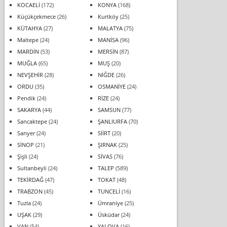
KOCAELİ
(172)
KONYA
(168)
Küçükçekmece
(26)
Kurtköy
(25)
KÜTAHYA
(27)
MALATYA
(75)
Maltepe
(24)
MANİSA
(96)
MARDİN
(53)
MERSİN
(87)
MUĞLA
(65)
MUŞ
(20)
NEVŞEHİR
(28)
NİĞDE
(26)
ORDU
(35)
OSMANİYE
(24)
Pendik
(24)
RİZE
(24)
SAKARYA
(44)
SAMSUN
(77)
Sancaktepe
(24)
ŞANLIURFA
(70)
Sarıyer
(24)
SİİRT
(20)
SİNOP
(21)
ŞIRNAK
(25)
Şişli
(24)
SİVAS
(76)
Sultanbeyli
(24)
TALEP
(589)
TEKİRDAĞ
(47)
TOKAT
(48)
TRABZON
(45)
TUNCELİ
(16)
Tuzla
(24)
Ümraniye
(25)
UŞAK
(29)
Üsküdar
(24)
VAN
(54)
YALOVA
(16)