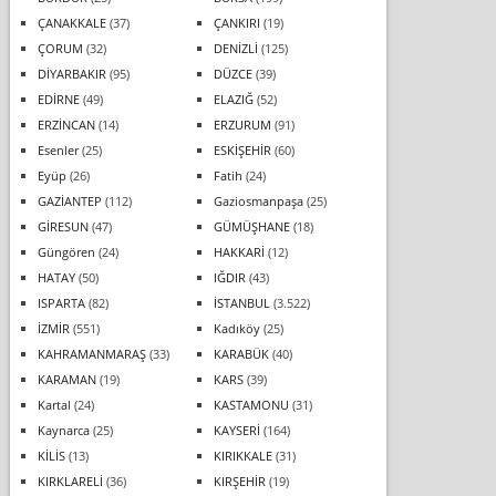
ÇANAKKALE
(37)
ÇANKIRI
(19)
ÇORUM
(32)
DENİZLİ
(125)
DİYARBAKIR
(95)
DÜZCE
(39)
EDİRNE
(49)
ELAZIĞ
(52)
ERZİNCAN
(14)
ERZURUM
(91)
Esenler
(25)
ESKİŞEHİR
(60)
Eyüp
(26)
Fatih
(24)
GAZİANTEP
(112)
Gaziosmanpaşa
(25)
GİRESUN
(47)
GÜMÜŞHANE
(18)
Güngören
(24)
HAKKARİ
(12)
HATAY
(50)
IĞDIR
(43)
ISPARTA
(82)
İSTANBUL
(3.522)
İZMİR
(551)
Kadıköy
(25)
KAHRAMANMARAŞ
(33)
KARABÜK
(40)
KARAMAN
(19)
KARS
(39)
Kartal
(24)
KASTAMONU
(31)
Kaynarca
(25)
KAYSERİ
(164)
KİLİS
(13)
KIRIKKALE
(31)
KIRKLARELİ
(36)
KIRŞEHİR
(19)