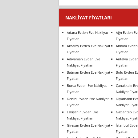
NAKLIYAT FIYATLARI
Adana Evden Eve Nakliyat
Ağrı Evden Ev
Fiyatları
Fiyatları
Aksaray Evden Eve Nakliyat
Ankara Evden 
Fiyatları
Fiyatları
Adıyaman Evden Eve
Antalya Evden
Nakliyat Fiyatları
Fiyatları
Batman Evden Eve Nakliyat
Bolu Evden Ev
Fiyatları
Fiyatları
Bursa Evden Eve Nakliyat
Çanakkale Ev
Fiyatları
Nakliyat Fiyatl
Denizli Evden Eve Nakliyat
Diyarbakır Ev
Fiyatları
Nakliyat Fiyatl
Eskişehir Evden Eve
Gaziantep Ev
Nakliyat Fiyatları
Nakliyat Fiyatl
Giresun Evden Eve Nakliyat
İstanbul Evde
Fiyatları
Fiyatları