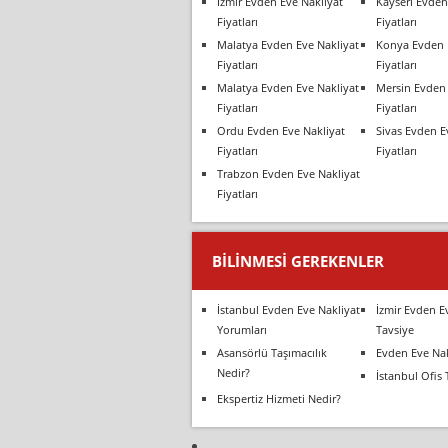
İzmir Evden Eve Nakliyat
Kayseri Evden
Fiyatları
Fiyatları
Malatya Evden Eve Nakliyat
Konya Evden 
Fiyatları
Fiyatları
Malatya Evden Eve Nakliyat
Mersin Evden 
Fiyatları
Fiyatları
Ordu Evden Eve Nakliyat
Sivas Evden E
Fiyatları
Fiyatları
Trabzon Evden Eve Nakliyat
Fiyatları
BILINMESI GEREKENLER
İstanbul Evden Eve Nakliyat
İzmir Evden E
Yorumları
Tavsiye
Asansörlü Taşımacılık
Evden Eve Nak
Nedir?
İstanbul Ofis 
Ekspertiz Hizmeti Nedir?