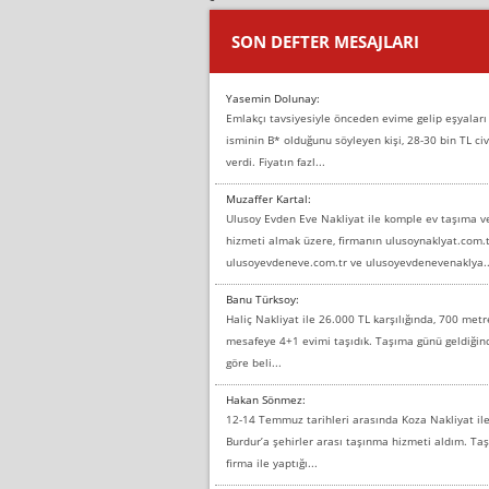
SON DEFTER MESAJLARI
Yasemin Dolunay:
Emlakçı tavsiyesiyle önceden evime gelip eşyaları
isminin B* olduğunu söyleyen kişi, 28-30 bin TL civ
verdi. Fiyatın fazl...
Muzaffer Kartal:
Ulusoy Evden Eve Nakliyat ile komple ev taşıma 
hizmeti almak üzere, firmanın ulusoynaklyat.com.t
ulusoyevdeneve.com.tr ve ulusoyevdenevenaklya..
Banu Türksoy:
Haliç Nakliyat ile 26.000 TL karşılığında, 700 metr
mesafeye 4+1 evimi taşıdık. Taşıma günü geldiği
göre beli...
Hakan Sönmez:
12-14 Temmuz tarihleri arasında Koza Nakliyat il
Burdur’a şehirler arası taşınma hizmeti aldım. T
firma ile yaptığı...