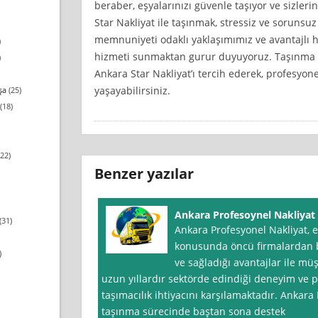
beraber, eşyalarınızı güvenle taşıyor ve sizler
Star Nakliyat ile taşınmak, stressiz ve sorunsu
memnuniyeti odaklı yaklaşımımız ve avantajlı hi
)
hizmeti sunmaktan gurur duyuyoruz. Taşınma işle
)
Ankara Star Nakliyat’ı tercih ederek, profesyon
yaşayabilirsiniz.
şa
(25)
(18)
22)
Benzer yazılar
Ankara Profesoynel Nakliyat
(31)
Ankara Profesyonel Nakliyat, e
konusunda öncü firmalardan b
)
ve sağladığı avantajlar ile mü
uzun yıllardır sektörde edindiği deneyim ve p
taşımacılık ihtiyacını karşılamaktadır. Ankara
taşınma sürecinde baştan sona destek