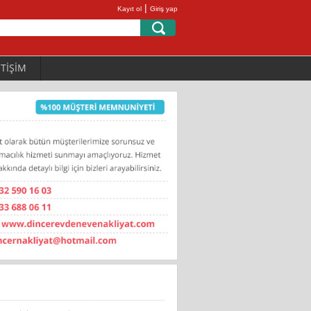
|
Kayıt ol
Giriş yap
ETİŞİM