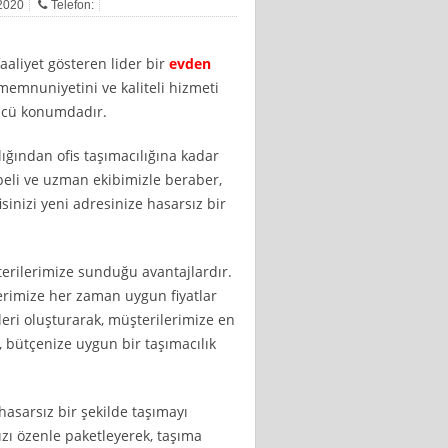
 2020
Telefon:
faaliyet gösteren lider bir
evden
 memnuniyetini ve kaliteli hizmeti
öncü konumdadır.
lığından ofis taşımacılığına kadar
beli ve uzman ekibimizle beraber,
isinizi yeni adresinize hasarsız bir
terilerimize sunduğu avantajlardır.
lerimize her zaman uygun fiyatlar
leri oluşturarak, müşterilerimize en
, bütçenize uygun bir taşımacılık
 hasarsız bir şekilde taşımayı
ızı özenle paketleyerek, taşıma