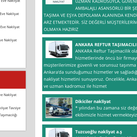
 Eve Nakliyat
UZMAN KADROSUYLA, GÜVENLİ
AMBALAJLI ASANSÖRLÜ BİR ŞE
Eve Nakliyat
TAŞIMA VE EŞYA DEPOLAMA ALANINDA KENDİ
ARZ ETMEKTEDİR. SİZ DEĞERLİ MÜŞTERİLER
Eve Nakliyat
OLMAYA HAZIRIZ
ve Nakliyat
ANKARA REFTUR TAŞIMACILI
ANKARA Reftur Taşimacilik ola
hizmetlerinde öncü bir firmay
müşterilerimize güvenli ve sorunsuz taşınma
Ankara‘da sunduğumuz hizmetler ve sağladığımı
nakliyat hizmetini sunuyoruz. Öncelikle, Anka
ve uzman kadromuz ile hizmet
ve Nakliyat
Dikiciler nakliyat
* yılından bu zamana siz değe
liyat Tavsiye
ekibimizle hizmet vermekteyiz
Taşımacılığı
Tuzcuoğlu nakliyat a.ş