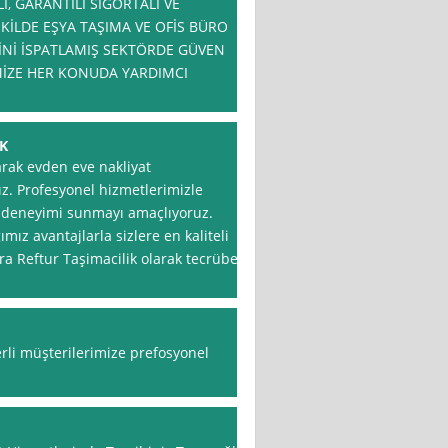
, GARANTİLİ SİGORTALI VE
KİLDE EŞYA TAŞIMA VE OFİS BÜRO
Nİ İSPATLAMIŞ SEKTÖRDE GÜVEN
İMİZE HER KONUDA YARDIMCI
K
rak evden eve nakliyat
ız. Profesyonel hizmetlerimizle
 deneyimi sunmayı amaçlıyoruz.
z avantajlarla sizlere en kaliteli
ra Reftur Taşimacilik olarak tecrübeli
rli müşterilerimize prefosyonel