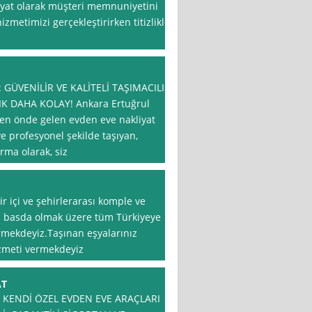
yat olarak müşteri memnuniyetini
metimizi gerçekleştirirken titizlikle
GÜVENİLİR VE KALİTELİ TAŞIMACILIK
IK DAHA KOLAY! Ankara Ertuğrul
ren önde gelen evden eve nakliyat
ve profesyonel şekilde taşıyan,
rma olarak, siz
 içi ve şehirlerarası komple ve
ra basda olmak üzere tüm Türkiyeye
rmekdeyiz.Taşınan eşyalarınız
zmeti vermekdeyiz
AT
KENDİ ÖZEL EVDEN EVE ARAÇLARI