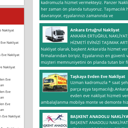
kadromuzla hizmet vermekteyiz. Panzer Nakli
her zaman ön planda tutuyoruz. Taşımacılık hiz
davranıyor, eşyalarınızı zamanında ve
Ankara Ertuğrul Nakliyat
e Nakliyat
ANKARA ERTUĞRUL NAKLİYAT: 
HİZMETİ EVİNİZİ TAŞIMAK ART
Eve Nakliyat
Nakliyat olarak, başkent Ankara’da hizmet ve
 Eve Nakliyat
firmalarından biriyiz. Eşyalarınızı en güvenli 
müşteri memnuniyetini ön planda tutan bir fi
e Nakliyat
Taşkaya Evden Eve Nakliyat
den Eve
Uzman kadromuzla * saat şehir
arı
parça eşya taşımacılığı.Anka
den Eve
evden eve nakliyat hizmeti ve
arı
ambalajlanma mobilya monte ve demonte hi
den Eve
arı
BAŞKENT ANADOLU NAKLİY
n Eve Nakliyat
BAŞKENT ANADOLU NAKLİYAT 