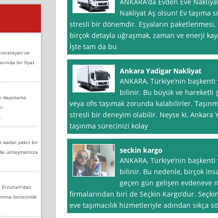
ANKARA’da Evden Eve Nakliyat
Nakliyat Aş olsun! Ev taşıma s
stresli bir dönemdir. Eşyaların paketlenmesi, 
birçok detayla uğraşmak, zaman ve enerji kayna
İşte tam da bu
 inceleyen ve
arında bir fiyat
Ankara Yadigar Nakliyat
ANKARA, Türkiye’nin başkenti v
bilinir. Bu büyük ve hareketli 
ve depolama
veya ofis taşımak zorunda kalabilirler. Taşın
r,
stresli bir deneyim olabilir. Neyse ki, Ankara 
.
taşınma sürecinizi kolay
e kadar yakın bir
seckin kargo
nde, anlaşmamıza
ANKARA, Türkiye’nin başkenti 
bilinir. Bu nedenle, birçok ins
geçen gün gelişen evdeneve n
e Erzurum’dan
firmalarından biri de Seçkin Kargo’dur. Seçk
aşınma öncesinde
eve taşımacılık hizmetleriyle adından sıkça sö