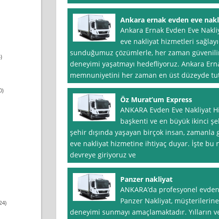
Ankara ernak evden eve nakl
Ankara Ernak Evden Eve Nakli
eve nakliyat hizmetleri sağlayı
sunduğumuz çözümlerle, her zaman güvenilir,
)
deneyimi yaşatmayı hedefliyoruz. Ankara Erna
memnuniyetini her zaman en üst düzeyde tutm
0)
Öz Murat’um Express
ANKARA Evden Eve Nakliyat Hi
başkenti ve en büyük ikinci şe
şehir dışında yaşayan birçok insan, zamanla 
eve nakliyat hizmetine ihtiyaç duyar. İşte bu
devreye giriyoruz ve
Panzer nakliyat
ANKARA’da profesyonel evden 
Panzer Nakliyat, müşterilerine
24)
deneyimi sunmayı amaçlamaktadır. Yılların 