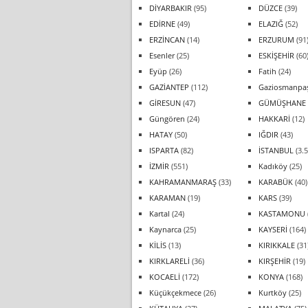
DİYARBAKIR
(95)
DÜZCE
(39)
EDİRNE
(49)
ELAZIĞ
(52)
ERZİNCAN
(14)
ERZURUM
(91
Esenler
(25)
ESKİŞEHİR
(60
Eyüp
(26)
Fatih
(24)
GAZİANTEP
(112)
Gaziosmanpa
GİRESUN
(47)
GÜMÜŞHANE
Güngören
(24)
HAKKARİ
(12)
HATAY
(50)
IĞDIR
(43)
ISPARTA
(82)
İSTANBUL
(3.5
İZMİR
(551)
Kadıköy
(25)
KAHRAMANMARAŞ
(33)
KARABÜK
(40)
KARAMAN
(19)
KARS
(39)
Kartal
(24)
KASTAMONU
Kaynarca
(25)
KAYSERİ
(164)
KİLİS
(13)
KIRIKKALE
(31
KIRKLARELİ
(36)
KIRŞEHİR
(19)
KOCAELİ
(172)
KONYA
(168)
Küçükçekmece
(26)
Kurtköy
(25)