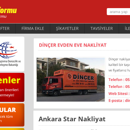
FTER
FİRMA EKLE
ŞİKAYETLER
TAVSİYELER
İL
Ankara Star Nakliyat