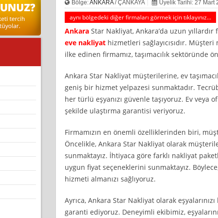
Bölge:
ANKARA
/ ÇANKAYA
Üyelik Tarihi: 27 Mart
aynı bölgedeki diğer firmaları görmek için tıklayınız...
Ankara
Star Nakliyat, Ankara’da uzun yıllardır 
eve nakliyat
hizmetleri sağlayıcısıdır. Müşteri
ilke edinen firmamız, taşımacılık sektöründe 
Ankara Star Nakliyat müşterilerine, ev taşımacı
geniş bir hizmet yelpazesi sunmaktadır. Tecrü
her türlü eşyanızı güvenle taşıyoruz. Ev veya of
şekilde ulaştırma garantisi veriyoruz.
Firmamızın en önemli özelliklerinden biri, müş
Öncelikle, Ankara Star Nakliyat olarak müşteri
sunmaktayız. İhtiyaca göre farklı nakliyat paket
uygun fiyat seçeneklerini sunmaktayız. Böylece
hizmeti almanızı sağlıyoruz.
Ayrıca, Ankara Star Nakliyat olarak eşyalarınızı
garanti ediyoruz. Deneyimli ekibimiz, eşyaların