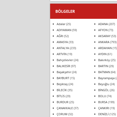
BÖLGELER
Adalar
(25)
ADANA
(207)
ADIYAMAN
(59)
AFYON
(73)
AĞRI
(52)
AKSARAY
(53)
AMASYA
(33)
ANKARA
(793)
ANTALYA
(233)
ARDAHAN
(15
ARTVİN
(19)
AYDIN
(61)
Bahçelievler
(24)
Bakırköy
(25)
BALIKESİR
(97)
BARTIN
(29)
Başakşehir
(24)
BATMAN
(64)
BAYBURT
(15)
Bayrampaşa
(
Beşiktaş
(24)
Beyoğlu
(24)
BİLECİK
(35)
BİNGÖL
(26)
BİTLİS
(29)
BOLU
(74)
BURDUR
(25)
BURSA
(199)
ÇANAKKALE
(37)
ÇANKIRI
(19)
ÇORUM
(32)
DENİZLİ
(125)