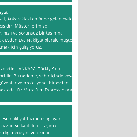
iyat
yat, Ankara’daki en önde gelen evden
cısıdır. Müşterilerimize
 hızlı ve sorunsuz bir taşınma
k Evden Eve Nakliyat olarak, müşteri
ak için çalışıyoruz.
zmetleri ANKARA, Türkiye’nin
hridir. Bu nedenle, şehir içinde veya
güvenilir ve profesyonel bir evden
 noktada, Öz Murat’um Express olarak
eve nakliyat hizmeti sağlayan
 özgün ve kaliteli bir taşıma
verdiği deneyim ve uzman