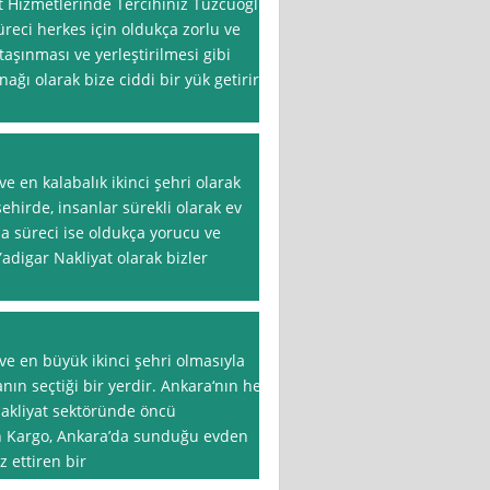
 Hizmetlerinde Tercihiniz Tuzcuoğlu
üreci herkes için oldukça zorlu ve
taşınması ve yerleştirilmesi gibi
ğı olarak bize ciddi bir yük getirir.
e en kalabalık ikinci şehri olarak
şehirde, insanlar sürekli olarak ev
ma süreci ise oldukça yorucu ve
Yadigar Nakliyat olarak bizler
ve en büyük ikinci şehri olmasıyla
anın seçtiği bir yerdir. Ankara‘nın her
akliyat sektöründe öncü
in Kargo, Ankara’da sunduğu evden
z ettiren bir