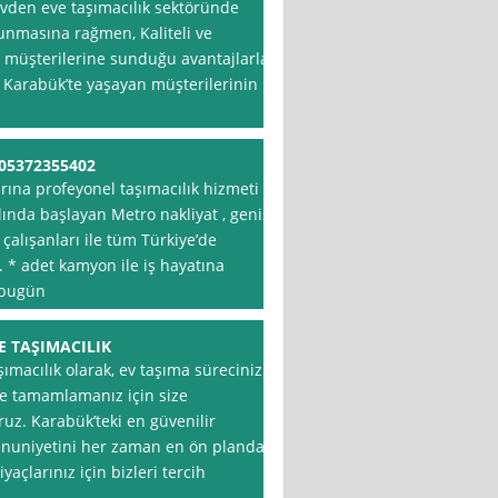
 Evden eve taşımacılık sektöründe
unmasına rağmen, Kaliteli ve
 müşterilerine sunduğu avantajlarla
, Karabük’te yaşayan müşterilerinin
 05372355402
arına profeyonel taşımacılık hizmeti
ılında başlayan Metro nakliyat , geniş
çalışanları ile tüm Türkiye’de
 * adet kamyon ile iş hayatına
e bugün
 TAŞIMACILIK
macılık olarak, ev taşıma sürecinizi
lde tamamlamanız için size
uz. Karabük’teki en güvenilir
emnuniyetini her zaman en ön planda
yaçlarınız için bizleri tercih