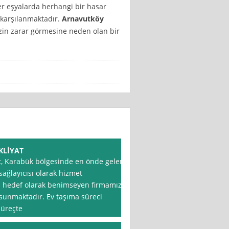
er eşyalarda herhangi bir hasar
 karşılanmaktadır.
Arnavutköy
zin zarar görmesine neden olan bir
KLİYAT
t, Karabük bölgesinde en önde gelen
sağlayıcısı olarak hizmet
i hedef olarak benimseyen firmamız,
i sunmaktadır. Ev taşıma süreci
süreçte