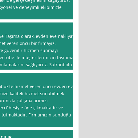
ekilde gerçekleşmesini sağlıyoruz.
syonel ve deneyimli ekibimizle
 Taşıma olarak, evden eve nakliyat
et veren öncü bir firmayız.
ve güvenilir hizmeti sunmayı
tecrübe ile müşterilerimizin taşınma
amlamalarını sağlıyoruz. Safranbolu
abük’te hizmet veren öncü evden eve
imize kaliteli hizmet sunabilmek
ımızla çalışmalarımızı
tecrübesiyle öne çıkmaktadır ve
 tutmaktadır. Firmamızın sunduğu
CILIK