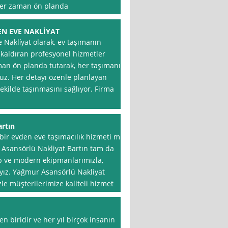
her zaman ön planda
N EVE NAKLİYAT
Nakli̇yat olarak, ev taşımanın
 kaldıran profesyonel hizmetler
an ön planda tutarak, her taşımanın
uz. Her detayı özenle planlayan
şekilde taşınmasını sağlıyor. Firma
rtın
r bir evden eve taşımacılık hizmeti mi
 Asansörlü Nakliyat Bartın tam da
kip ve modern ekipmanlarımızla,
ayız. Yağmur Asansörlü Nakliyat
zle müşterilerimize kaliteli hizmet
n biridir ve her yıl birçok insanın