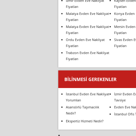
İzmir Evden Eve Nakliyat
Kayseri Evden
Fiyatları
Fiyatları
Malatya Evden Eve Nakliyat
Konya Evden 
Fiyatları
Fiyatları
Malatya Evden Eve Nakliyat
Mersin Evden 
Fiyatları
Fiyatları
Ordu Evden Eve Nakliyat
Sivas Evden E
Fiyatları
Fiyatları
Trabzon Evden Eve Nakliyat
Fiyatları
BILINMESI GEREKENLER
İstanbul Evden Eve Nakliyat
İzmir Evden E
Yorumları
Tavsiye
Asansörlü Taşımacılık
Evden Eve Nak
Nedir?
İstanbul Ofis 
Ekspertiz Hizmeti Nedir?