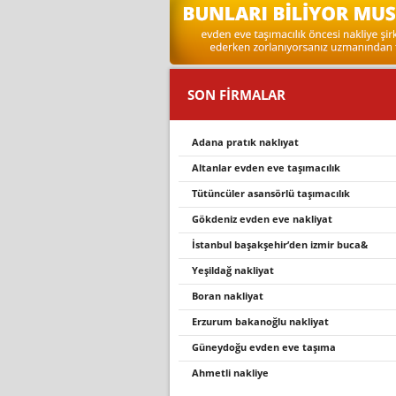
SON FİRMALAR
adana pratık naklıyat
altanlar evden eve taşımacılık
tütüncüler asansörlü taşımacılık
gökdeniz evden eve nakliyat
i̇stanbul başakşehir’den i̇zmir buca&
yeşildağ nakliyat
boran nakliyat
erzurum bakanoğlu nakliyat
güneydoğu evden eve taşıma
ahmetli̇ nakli̇ye