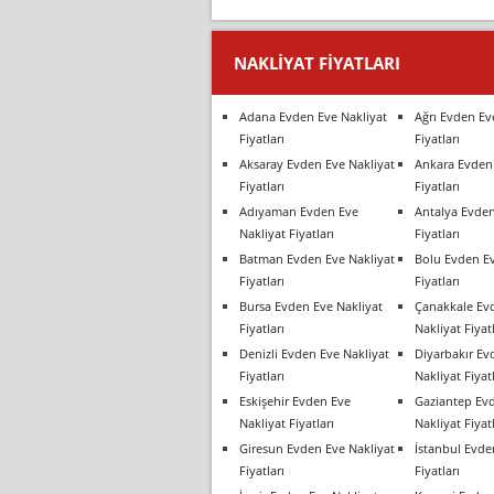
NAKLIYAT FIYATLARI
Adana Evden Eve Nakliyat
Ağrı Evden Ev
Fiyatları
Fiyatları
Aksaray Evden Eve Nakliyat
Ankara Evden 
Fiyatları
Fiyatları
Adıyaman Evden Eve
Antalya Evden
Nakliyat Fiyatları
Fiyatları
Batman Evden Eve Nakliyat
Bolu Evden Ev
Fiyatları
Fiyatları
Bursa Evden Eve Nakliyat
Çanakkale Ev
Fiyatları
Nakliyat Fiyatl
Denizli Evden Eve Nakliyat
Diyarbakır Ev
Fiyatları
Nakliyat Fiyatl
Eskişehir Evden Eve
Gaziantep Ev
Nakliyat Fiyatları
Nakliyat Fiyatl
Giresun Evden Eve Nakliyat
İstanbul Evde
Fiyatları
Fiyatları