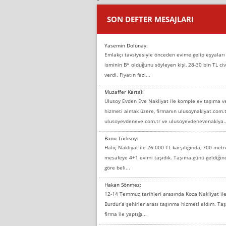
SON DEFTER MESAJLARI
Yasemin Dolunay:
Emlakçı tavsiyesiyle önceden evime gelip eşyaları
isminin B* olduğunu söyleyen kişi, 28-30 bin TL civ
verdi. Fiyatın fazl...
Muzaffer Kartal:
Ulusoy Evden Eve Nakliyat ile komple ev taşıma 
hizmeti almak üzere, firmanın ulusoynaklyat.com.t
ulusoyevdeneve.com.tr ve ulusoyevdenevenaklya..
Banu Türksoy:
Haliç Nakliyat ile 26.000 TL karşılığında, 700 metr
mesafeye 4+1 evimi taşıdık. Taşıma günü geldiği
göre beli...
Hakan Sönmez:
12-14 Temmuz tarihleri arasında Koza Nakliyat il
Burdur’a şehirler arası taşınma hizmeti aldım. T
firma ile yaptığı...