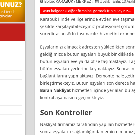
Bölge:
KARABÜK
/ MERKEZ
Üyelik Tarihi: 13 Aral
aynı bölgedeki diğer firmaları görmek için tıklayınız...
Karabük ilinde ve ilçelerinde evden eve taşımacıl
şekilde karşılayabileceğiniz profesyonel çözüm o
süredir asansörlü taşımacılık hizmetini ekonom
Eşyalarınızı alınacak adresten yükledikten sonr
geldiğimizde bütün eşyaları büyük bir dikkatle 
bütün eşyaları eve ya da ofise taşımaktayız. Ta
bütün eşyaları yerlerine koymaktayız. Sonrası
bağlantılarını yapmaktayız. Demonte hale getir
birleştirmekteyiz. Bütün eşyaları son derece ha
Baran Nakliyat
hizmetleri içinde yer alan bu 
kontrol aşamasına geçmekteyiz.
Son Kontroller
Nakliyat firmamız tarafından yapılan hizmetl
sonra eşyaların sağlamlığından emin olmamız 