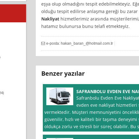
eşya olup olmadığını tespit edebilmekteyiz. Eğ
olduğu tespit edilirse anlaşma gereği bu zarar
Nakliyat
hizmetlerimiz arasında müşterilerimi
hatamız bulunursa bunu telafi etmekteyiz.
e-posta:
hakan_baran_@hotmail.com.tr
)
Benzer yazılar
SAFRANBOLU EVDEN EVE NA
24)
Safranbolu Evden Eve Nakliya
evden eve nakliyat hizmetleri 
vermektedir. Müşteri memnuniyetini öncelikl
güvenilir, hızlı ve kaliteli bir taşıma deneyim
oldukça zorlu ve stresli bir süreç olabilir. Bu 