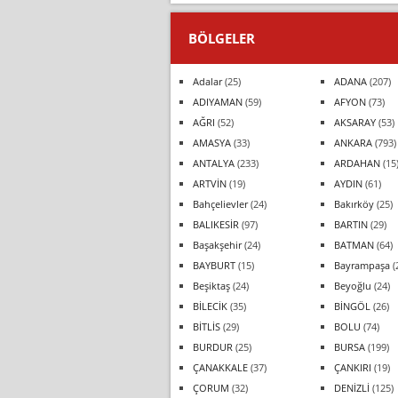
BÖLGELER
Adalar
(25)
ADANA
(207)
ADIYAMAN
(59)
AFYON
(73)
AĞRI
(52)
AKSARAY
(53)
AMASYA
(33)
ANKARA
(793)
ANTALYA
(233)
ARDAHAN
(15
ARTVİN
(19)
AYDIN
(61)
Bahçelievler
(24)
Bakırköy
(25)
BALIKESİR
(97)
BARTIN
(29)
Başakşehir
(24)
BATMAN
(64)
BAYBURT
(15)
Bayrampaşa
(
Beşiktaş
(24)
Beyoğlu
(24)
BİLECİK
(35)
BİNGÖL
(26)
BİTLİS
(29)
BOLU
(74)
BURDUR
(25)
BURSA
(199)
ÇANAKKALE
(37)
ÇANKIRI
(19)
ÇORUM
(32)
DENİZLİ
(125)