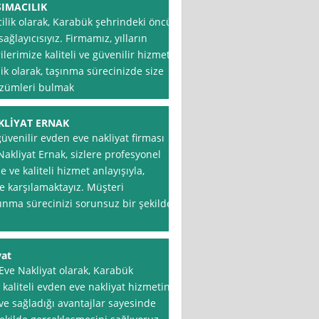
IMACILIK
lik olarak, Karabük şehrindeki öncü
ağlayıcısıyız. Firmamız, yılların
erimize kaliteli ve güvenilir hizmet
k olarak, taşınma sürecinizde size
çözümleri bulmak
KLİYAT ERNAK
üvenilir evden eve nakliyat firması
akliyat Ernak, sizlere profesyonel
 ve kaliteli hizmet anlayışıyla,
de karşılamaktayız. Müşteri
nma sürecinizi sorunsuz bir şekilde
yat
e Nakliyat olarak, Karabük
kaliteli evden eve nakliyat hizmetini
e sağladığı avantajlar sayesinde