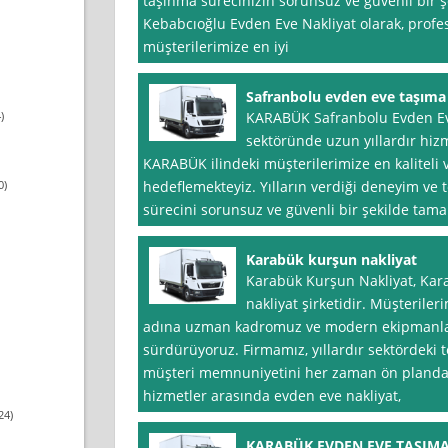
taşınma sürecinizin sorunsuz ve güvenli bir ş
Kebabcıoğlu Evden Eve Nakliyat olarak, profe
müşterilerimize en iyi
Safranbolu evden eve taşıma
)
KARABÜK Safranbolu Evden Eve
sektöründe uzun yıllardır hizm
KARABÜK ilindeki müşterilerimize en kaliteli 
0)
hedeflemekteyiz. Yılların verdiği deneyim ve 
sürecini sorunsuz ve güvenli bir şekilde tam
Karabük kurşun nakliyat
Karabük Kurşun Nakliyat, Kar
nakliyat şirketidir. Müşteriler
adına uzman kadromuz ve modern ekipmanlar
sürdürüyoruz. Firmamız, yıllardır sektördeki 
müşteri memnuniyetini her zaman ön planda
hizmetler arasında evden eve nakliyat,
24)
KARABÜK EVDEN EVE TAŞIMA