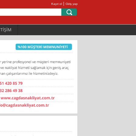
|
Kayıt ol
Giriş yap
ETİŞİM