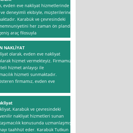
, evden eve nakliyat hizmetlerinde
 ve deneyimli ekibiyle, müşterilerine
nmaktadır. Karabük ve çevresindeki
ri memnuniyetini her zaman ön planda
eniş araç filosuyla
N NAKLİYAT
i̇yat olarak, evden eve nakliyat
olarak hizmet vermekteyiz. Firmamız,
teli hizmet anlayışı ile
ımacılık hizmeti sunmaktadır.
gösteren firmamız, evden eve
kliyat
liyat, Karabük ve çevresindeki
enilir nakliyat hizmetleri sunan
e taşımacılık konusunda uzmanlaşmış
nmayı taahhüt eder. Karabük Tutkun