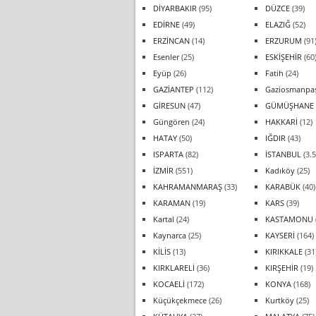
DİYARBAKIR
(95)
DÜZCE
(39)
EDİRNE
(49)
ELAZIĞ
(52)
ERZİNCAN
(14)
ERZURUM
(91
Esenler
(25)
ESKİŞEHİR
(60
Eyüp
(26)
Fatih
(24)
GAZİANTEP
(112)
Gaziosmanpa
GİRESUN
(47)
GÜMÜŞHANE
Güngören
(24)
HAKKARİ
(12)
HATAY
(50)
IĞDIR
(43)
ISPARTA
(82)
İSTANBUL
(3.5
İZMİR
(551)
Kadıköy
(25)
KAHRAMANMARAŞ
(33)
KARABÜK
(40)
KARAMAN
(19)
KARS
(39)
Kartal
(24)
KASTAMONU
Kaynarca
(25)
KAYSERİ
(164)
KİLİS
(13)
KIRIKKALE
(31
KIRKLARELİ
(36)
KIRŞEHİR
(19)
KOCAELİ
(172)
KONYA
(168)
Küçükçekmece
(26)
Kurtköy
(25)