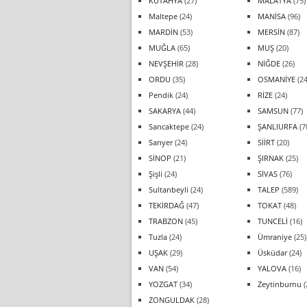
KÜTAHYA
(27)
MALATYA
(75)
Maltepe
(24)
MANİSA
(96)
MARDİN
(53)
MERSİN
(87)
MUĞLA
(65)
MUŞ
(20)
NEVŞEHİR
(28)
NİĞDE
(26)
ORDU
(35)
OSMANİYE
(24
Pendik
(24)
RİZE
(24)
SAKARYA
(44)
SAMSUN
(77)
Sancaktepe
(24)
ŞANLIURFA
(7
Sarıyer
(24)
SİİRT
(20)
SİNOP
(21)
ŞIRNAK
(25)
Şişli
(24)
SİVAS
(76)
Sultanbeyli
(24)
TALEP
(589)
TEKİRDAĞ
(47)
TOKAT
(48)
TRABZON
(45)
TUNCELİ
(16)
Tuzla
(24)
Ümraniye
(25)
UŞAK
(29)
Üsküdar
(24)
VAN
(54)
YALOVA
(16)
YOZGAT
(34)
Zeytinburnu
(
ZONGULDAK
(28)