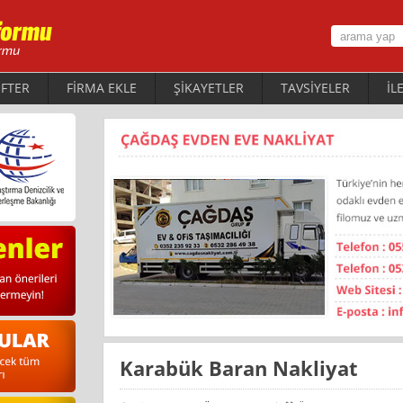
FTER
FİRMA EKLE
ŞİKAYETLER
TAVSİYELER
İL
Karabük Baran Nakliyat