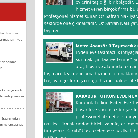
evlerini taşıdığı bir bölgedir.
hizmet veren birçok firma bul
Profesyonel hizmet sunan Oz Safran Nakliyat,
sektörde öne çıkmaktadır. Oz Safran Nakliyat
taşıma
 inceleyen ve
arında bir fiyat
Metro Asansörlü Taşımacılık
Evden eve taşımacılık ihtiyaçl
sunmak için faaliyetlerine * y
ve depolama
araç filosu ve alanında uzman 
r,
taşımacılık ve depolama hizmeti sunmaktadır.
.
başlayıp göstermiş olduğu hizmet kalitesi il
e kadar yakın bir
KARABÜK TUTKUN EVDEN EVE
nde, anlaşmamıza
Karabük Tutkun Evden Eve Taşı
başarılı ve sorunsuz bir şeki
profesyonel hizmetler sunuyor
e Erzurum’dan
nakliyat firmalarından biriyiz ve müşteri m
aşınma öncesinde
tutuyoruz. Karabük’teki evden eve nakliyat ihti
ettiğinizde,