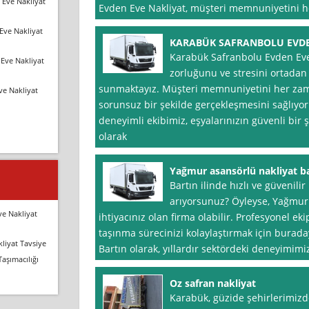
 Eve Nakliyat
Evden Eve Nakliyat, müşteri memnuniyetini 
Eve Nakliyat
KARABÜK SAFRANBOLU EVDE
Karabük Safranbolu Evden Eve 
Eve Nakliyat
zorluğunu ve stresini ortadan
sunmaktayız. Müşteri memnuniyetini her zam
ve Nakliyat
sorunsuz bir şekilde gerçekleşmesini sağlıyor
deneyimli ekibimiz, eşyalarınızın güvenli bir 
olarak
Yağmur asansörlü nakliyat ba
Bartın ilinde hızlı ve güvenili
arıyorsunuz? Öyleyse, Yağmur
ve Nakliyat
ihtiyacınız olan firma olabilir. Profesyonel e
taşınma sürecinizi kolaylaştırmak için burad
liyat Tavsiye
Bartın olarak, yıllardır sektördeki deneyimimi
Taşımacılığı
Oz safran nakliyat
Karabük, güzide şehirlerimizde