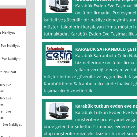
Karabük Evden Eve Taşimacilik
öncü bir firmadır. Profesyonel
kaliteli ve güvenilir bir nakliye deneyimi su
müşteri taleplerini karşılayan firma, müşte
e Nakliyat
tutmaktadır. Karabük Evden Eve Taşimacilik, g
Eve Nakliyat
KARABÜK SAFRANBOLU ÇETİ
Karabük Safranbolu Çeti̇n Nakl
 Eve Nakliyat
hizmetlerinde öncü bir firma 
yılların verdiği deneyim ve kali
e Nakliyat
müşterilerimize güvenilir ve uygun fiyatlı taş
Karabük ilinin Safranbolu ilçesinde faaliyet 
den Eve
taşımacılık hizmetleri ile
arı
den Eve
arı
Karabük tutkun evden eve na
den Eve
Karabük Tutkun Evden Eve Nak
arı
müşterilere profesyonel ve güv
n Eve Nakliyat
önde gelen bir şirkettir. Firmamız, evden ev
olup müşterilerimize eksiksiz bir hizmet su