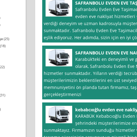
SAFRANBOLU EVDEN EVE TAŞ
Safranbolu Evden Eve Taşimaci
evden eve nakliyat hizmetleri s
)
verdiği deneyim ve uzman kadrosuyla müşteril
)
sunmaktadır. Safranbolu Evden Eve Taşimacili
eşlik ediyoruz. Her adımda, sizin için en iyi 
şa
(25)
(18)
SAFRANBOLU EVDEN EVE NA
Karabük’teki en deneyimli ve g
olarak, Safranbolu Evden Eve N
22)
hizmetler sunmaktadır. Yılların verdiği tecrübe
müşterilerimizin beklentilerini en üst seviye
memnuniyetini ön planda tutan firmamız, taşı
gerçekleştirmenizi
(31)
)
kebabcıoğlu evden eve nakli
KARABÜK Kebabcıoğlu Evden Ev
şehrindeki müşterilerimize en 
sunmaktayız. Firmamızın sunduğu hizmetler v