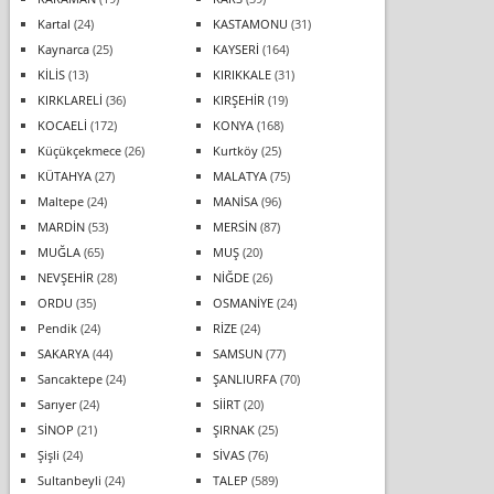
Kartal
(24)
KASTAMONU
(31)
Kaynarca
(25)
KAYSERİ
(164)
KİLİS
(13)
KIRIKKALE
(31)
KIRKLARELİ
(36)
KIRŞEHİR
(19)
KOCAELİ
(172)
KONYA
(168)
Küçükçekmece
(26)
Kurtköy
(25)
KÜTAHYA
(27)
MALATYA
(75)
Maltepe
(24)
MANİSA
(96)
MARDİN
(53)
MERSİN
(87)
MUĞLA
(65)
MUŞ
(20)
NEVŞEHİR
(28)
NİĞDE
(26)
ORDU
(35)
OSMANİYE
(24)
Pendik
(24)
RİZE
(24)
SAKARYA
(44)
SAMSUN
(77)
Sancaktepe
(24)
ŞANLIURFA
(70)
Sarıyer
(24)
SİİRT
(20)
SİNOP
(21)
ŞIRNAK
(25)
Şişli
(24)
SİVAS
(76)
Sultanbeyli
(24)
TALEP
(589)