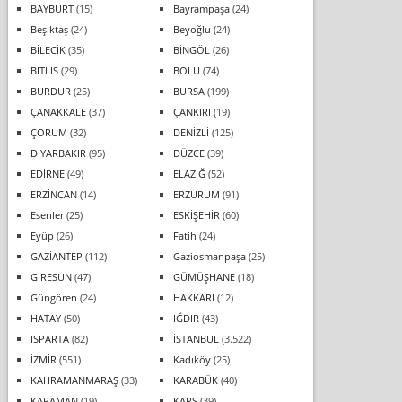
BAYBURT
(15)
Bayrampaşa
(24)
Beşiktaş
(24)
Beyoğlu
(24)
BİLECİK
(35)
BİNGÖL
(26)
BİTLİS
(29)
BOLU
(74)
BURDUR
(25)
BURSA
(199)
ÇANAKKALE
(37)
ÇANKIRI
(19)
ÇORUM
(32)
DENİZLİ
(125)
DİYARBAKIR
(95)
DÜZCE
(39)
EDİRNE
(49)
ELAZIĞ
(52)
ERZİNCAN
(14)
ERZURUM
(91)
Esenler
(25)
ESKİŞEHİR
(60)
Eyüp
(26)
Fatih
(24)
GAZİANTEP
(112)
Gaziosmanpaşa
(25)
GİRESUN
(47)
GÜMÜŞHANE
(18)
Güngören
(24)
HAKKARİ
(12)
HATAY
(50)
IĞDIR
(43)
ISPARTA
(82)
İSTANBUL
(3.522)
İZMİR
(551)
Kadıköy
(25)
KAHRAMANMARAŞ
(33)
KARABÜK
(40)
KARAMAN
(19)
KARS
(39)