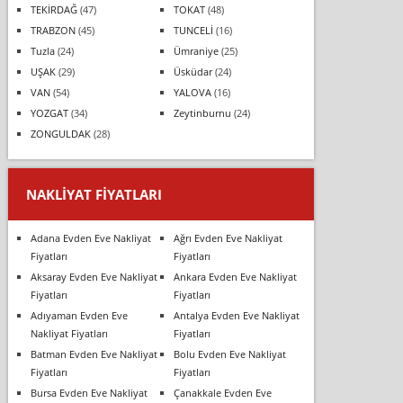
TEKİRDAĞ
(47)
TOKAT
(48)
TRABZON
(45)
TUNCELİ
(16)
Tuzla
(24)
Ümraniye
(25)
UŞAK
(29)
Üsküdar
(24)
VAN
(54)
YALOVA
(16)
YOZGAT
(34)
Zeytinburnu
(24)
ZONGULDAK
(28)
NAKLIYAT FIYATLARI
Adana Evden Eve Nakliyat
Ağrı Evden Eve Nakliyat
Fiyatları
Fiyatları
Aksaray Evden Eve Nakliyat
Ankara Evden Eve Nakliyat
Fiyatları
Fiyatları
Adıyaman Evden Eve
Antalya Evden Eve Nakliyat
Nakliyat Fiyatları
Fiyatları
Batman Evden Eve Nakliyat
Bolu Evden Eve Nakliyat
Fiyatları
Fiyatları
Bursa Evden Eve Nakliyat
Çanakkale Evden Eve