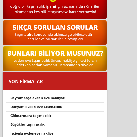
SON FİRMALAR
bayrampaşa evden eve nakli̇yat
dunyam evden eve tasimacilik
gölmarmara taşimacilik
büyükler taşımacılık
i̇zcioğlu evdeneve nakliye