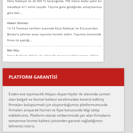
Haliç Nakliyat ile 26.000 TL karşılığında, 700 metre kadar yakın bir
mesafeye 4+1 evimi taşıdık. Taşıma günü geldiğinde, anlaşmamıza
göre beli...
Hakan Sönmez:
12-14 Temmuz tarihleri arasında Koza Nakliyat ile Erzurum’dan
Burdur’a şehirler arası taşınma hizmeti aldım. Taşınma öncesinde
firma ile yaptığı...
Mel Alty:
İnova Nakliyat Ankara ile anlaşıldı eşyayı taşıdılar parayı aldılar.
Salon duvarına bir baktım birisi boydan alüminyum renkli bantı
yapıştırm...
PLATFORM GARANTİSİ
Murat:
Merhaba, bu firmayı bir arkadaş tavsiyesi üzerine tercih ettim,
hiçbir sıkıntı yaşanmayacağını ve kendilerinin çok titiz
Evden eve taşımacılık ihtiyacı duyan kişiler ile alanında uzman
çalıştıklarını, müş...
olan belgeli ve hizmet kalitesi tarafımızdan kontrol edilmiş
firmaları buluşturmak için oluşturduğumuz platformumuzda
Ahmet:
firmaları arayarak hizmet ve fiyat konusunda bilgi talep
Lüleburgaz güngünes evden eve naklyat eşyalarımı taşımak için
edebilirsiniz. Platform olarak rehberimizde yer alan firmaların
anlaştık sabah eve geldiklerinde de eşyalarımı düzgün şekilde
tamamına hizmet kalitesi yönünden garanti sağladığımızı
sarcaz demelerine r...
bilmenizi isteriz.
mehmet güldü: