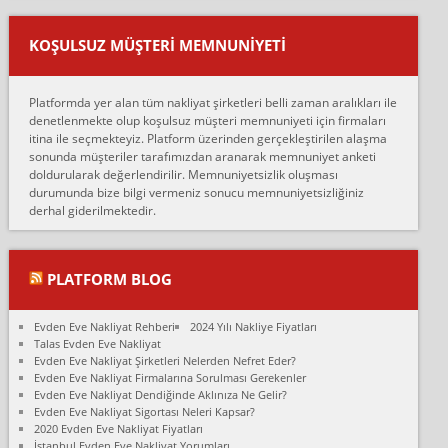
Ankara ALİCANLAR NAKLİYAT Tutarsız ve ticari ahlak problemleri
var verdikleri fiyat teklifini arttırdılar. Sonrasında taşıma gününde
KOŞULSUZ MÜŞTERI MEMNUNIYETI
oldukça tutarsı...
Erol:
Platformda yer alan tüm nakliyat şirketleri belli zaman aralıkları ile
Ankara Alicanlar naklyat tel 5465524025. 2600 TL'ye ankaradan
denetlenmekte olup koşulsuz müşteri memnuniyeti için firmaları
Konya ya Alicanlar naklyat la anlaştık bu şahıs evin taşınacağı gün
itina ile seçmekteyiz. Platform üzerinden gerçekleştirilen alaşma
fiyatın mazoto gele...
sonunda müşteriler tarafımızdan aranarak memnuniyet anketi
doldurularak değerlendirilir. Memnuniyetsizlik oluşması
Fatih kokmese:
durumunda bize bilgi vermeniz sonucu memnuniyetsizliğiniz
Diyarbakır dan eşyamı getirtmek için anlaştım sözleşme yaptım.
derhal giderilmektedir.
Son anda fiyat artırdılar.. mecburiyetten tasittim.. bu kişiler ağrılı
Ankara merk...
Ali:
PLATFORM BLOG
İzmir de evim naklyat diye bir firmaya ev taşıttık, çok pişman
olduk. Asansörlü dediler sonra uraya asansör kurulmaz dediler
Evden Eve Nakliyat Rehberi
2024 Yılı Nakliye Fiyatları
fark istediler. ortada asa...
Talas Evden Eve Nakliyat
Evden Eve Nakliyat Şirketleri Nelerden Nefret Eder?
Nimet:
Evden Eve Nakliyat Firmalarına Sorulması Gerekenler
Ben 2021 Ağustos ilk haftası Evimi taşıdım yani İstanbul'un bir
Evden Eve Nakliyat Dendiğinde Aklınıza Ne Gelir?
Mahallesi'nden bir başka Mahallesi'ne yani Ümraniye bölgesinde
Evden Eve Nakliyat Sigortası Neleri Kapsar?
oturuyorum önceleri ara...
2020 Evden Eve Nakliyat Fiyatları
İstanbul Evden Eve Nakliyat Yorumları