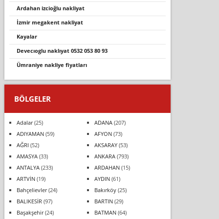
ardahan i̇zci̇oğlu nakli̇yat
i̇zmir megakent nakliyat
kayalar
devecioglu nakliyat 0532 053 80 93
ümraniye nakliye fiyatları
BÖLGELER
Adalar
(25)
ADANA
(207)
ADIYAMAN
(59)
AFYON
(73)
AĞRI
(52)
AKSARAY
(53)
AMASYA
(33)
ANKARA
(793)
ANTALYA
(233)
ARDAHAN
(15)
ARTVİN
(19)
AYDIN
(61)
Bahçelievler
(24)
Bakırköy
(25)
BALIKESİR
(97)
BARTIN
(29)
Başakşehir
(24)
BATMAN
(64)