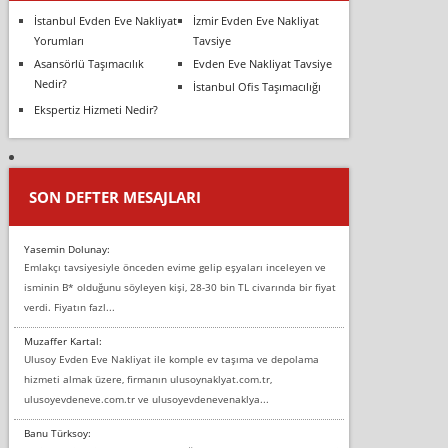
İstanbul Evden Eve Nakliyat
İzmir Evden Eve Nakliyat
Yorumları
Tavsiye
Asansörlü Taşımacılık
Evden Eve Nakliyat Tavsiye
Nedir?
İstanbul Ofis Taşımacılığı
Ekspertiz Hizmeti Nedir?
SON DEFTER MESAJLARI
Yasemin Dolunay:
Emlakçı tavsiyesiyle önceden evime gelip eşyaları inceleyen ve
isminin B* olduğunu söyleyen kişi, 28-30 bin TL civarında bir fiyat
verdi. Fiyatın fazl...
Muzaffer Kartal:
Ulusoy Evden Eve Nakliyat ile komple ev taşıma ve depolama
hizmeti almak üzere, firmanın ulusoynaklyat.com.tr,
ulusoyevdeneve.com.tr ve ulusoyevdenevenaklya...
Banu Türksoy: