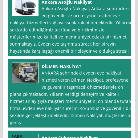
Ankara Asoğlu Nakliyat
Ankara Asoğlu Nakliyat, Ankara şehrindeki
en güvenilir ve profesyonel evden eve
nakliyat hizmetleri sağlayıcısı olarak bilinmektedir. Yıllardır
sektörde edindiğimiz tecrübe ve birikimimizle
müşterilerimize kaliteli ve memnuniyet odaklı bir hizmet
sunmaktayız. Evden eve taşınma süreci, her bireyin
hayatında karşılaştığı önemli bir olaydır ve oldukça stresli
DİLMEN NAKLİYAT
ANKARA şehrindeki evden eve nakliyat
hizmeti veren Di̇lmen Nakli̇yat, profesyonel
ve güvenilir taşımacılık hizmetleriyle ön
plana çıkmaktadır. Yılların verdiği deneyim ve kaliteli
hizmet anlayışıyla müşteri memnuniyetini ön planda tutan
firma, evden eve nakliyat sürecini sorunsuz ve güvenilir bir
şekilde gerçekleştirmektedir. Di̇lmen Nakli̇yat, müşterilerine
geniş
Ankara Çukurova Nakliyat