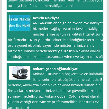
detayı düşünerek, müşteri memnuniyetini en üst düzeyde
tutmayı hedefleriz. Cemernakli̇yat olarak,
Keskin Nakliyat
ANKARA’nın önde gelen evden eve nakliyat
hizmetleri sağlayıcısı olan Keskin Nakliyat,
müşterilerine özgün ve kaliteli hizmet sunan
bir firmadır. Uzun yıllardır sektörde edindiğimiz tecrübe ve
profesyonel ekibimiz sayesinde müşterilerimize en iyi
hizmeti sunmayı hedeflemekteyiz. Keskin Nakliyat olarak
sunduğumuz hizmetler arasında evden eve taşımacılık, ofis
ankara çoban oğlunakliyat
Ankara, Türkiye’nin başkenti ve en kalabalık
ikinci şehri olarak büyük öneme sahiptir. Bu
nedenle, Ankara’da evden eve nakliyat hizmeti sunan bir
firma olarak, müşterilerimize kaliteli ve güvenilir hizmetler
sunmayı hedefliyoruz. Ankara Çoban Oğlunakliyat olarak
yılların verdiği deneyim ve profesyonellikle, her türlü ev
taşıma işinizi