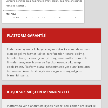
Burdur’a şehirler arası taşınma hizmeti aldım. Taşınma öncesinde
firma ile yaptığı...
Mel Alty:
İnova Nakliyat Ankara ile anlaşıldı eşyayı taşıdılar parayı aldılar.
Salon duvarına bir baktım birisi boydan alüminyum renkli bantı
yapıştırm...
PLATFORM GARANTİSİ
Murat:
Merhaba, bu firmayı bir arkadaş tavsiyesi üzerine tercih ettim,
hiçbir sıkıntı yaşanmayacağını ve kendilerinin çok titiz
Evden eve taşımacılık ihtiyacı duyan kişiler ile alanında uzman
çalıştıklarını, müş...
olan belgeli ve hizmet kalitesi tarafımızdan kontrol edilmiş
firmaları buluşturmak için oluşturduğumuz platformumuzda
Ahmet:
firmaları arayarak hizmet ve fiyat konusunda bilgi talep
Lüleburgaz güngünes evden eve naklyat eşyalarımı taşımak için
edebilirsiniz. Platform olarak rehberimizde yer alan firmaların
anlaştık sabah eve geldiklerinde de eşyalarımı düzgün şekilde
tamamına hizmet kalitesi yönünden garanti sağladığımızı
sarcaz demelerine r...
bilmenizi isteriz.
mehmet güldü:
Ankara ALİCANLAR NAKLİYAT Tutarsız ve ticari ahlak problemleri
var verdikleri fiyat teklifini arttırdılar. Sonrasında taşıma gününde
KOŞULSUZ MÜŞTERI MEMNUNIYETI
oldukça tutarsı...
Erol:
Platformda yer alan tüm nakliyat şirketleri belli zaman aralıkları ile
Ankara Alicanlar naklyat tel 5465524025. 2600 TL'ye ankaradan