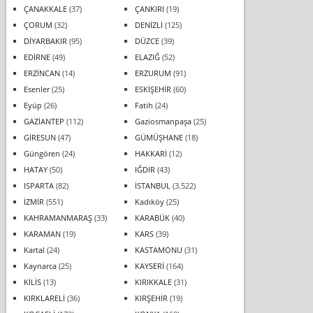
ÇANAKKALE
(37)
ÇANKIRI
(19)
ÇORUM
(32)
DENİZLİ
(125)
DİYARBAKIR
(95)
DÜZCE
(39)
EDİRNE
(49)
ELAZIĞ
(52)
ERZİNCAN
(14)
ERZURUM
(91)
Esenler
(25)
ESKİŞEHİR
(60)
Eyüp
(26)
Fatih
(24)
GAZİANTEP
(112)
Gaziosmanpaşa
(25)
GİRESUN
(47)
GÜMÜŞHANE
(18)
Güngören
(24)
HAKKARİ
(12)
HATAY
(50)
IĞDIR
(43)
ISPARTA
(82)
İSTANBUL
(3.522)
İZMİR
(551)
Kadıköy
(25)
KAHRAMANMARAŞ
(33)
KARABÜK
(40)
KARAMAN
(19)
KARS
(39)
Kartal
(24)
KASTAMONU
(31)
Kaynarca
(25)
KAYSERİ
(164)
KİLİS
(13)
KIRIKKALE
(31)
KIRKLARELİ
(36)
KIRŞEHİR
(19)