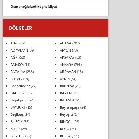
osmanoğlukadıköynakliyat
BÖLGELER
Adalar
(25)
ADANA
(207)
ADIYAMAN
(59)
AFYON
(73)
AĞRI
(52)
AKSARAY
(53)
AMASYA
(33)
ANKARA
(793)
ANTALYA
(233)
ARDAHAN
(15)
ARTVİN
(19)
AYDIN
(61)
Bahçelievler
(24)
Bakırköy
(25)
BALIKESİR
(97)
BARTIN
(29)
Başakşehir
(24)
BATMAN
(64)
BAYBURT
(15)
Bayrampaşa
(24)
Beşiktaş
(24)
Beyoğlu
(24)
BİLECİK
(35)
BİNGÖL
(26)
BİTLİS
(29)
BOLU
(74)
BURDUR
(25)
BURSA
(199)