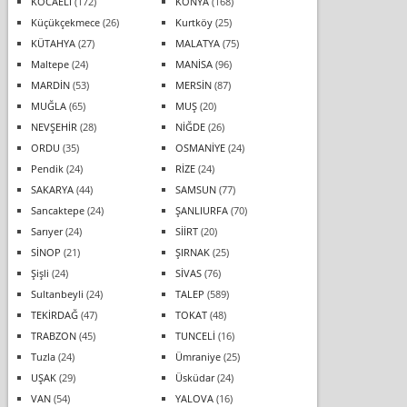
KOCAELİ
(172)
KONYA
(168)
Küçükçekmece
(26)
Kurtköy
(25)
KÜTAHYA
(27)
MALATYA
(75)
Maltepe
(24)
MANİSA
(96)
MARDİN
(53)
MERSİN
(87)
MUĞLA
(65)
MUŞ
(20)
NEVŞEHİR
(28)
NİĞDE
(26)
ORDU
(35)
OSMANİYE
(24)
Pendik
(24)
RİZE
(24)
SAKARYA
(44)
SAMSUN
(77)
Sancaktepe
(24)
ŞANLIURFA
(70)
Sarıyer
(24)
SİİRT
(20)
SİNOP
(21)
ŞIRNAK
(25)
Şişli
(24)
SİVAS
(76)
Sultanbeyli
(24)
TALEP
(589)
TEKİRDAĞ
(47)
TOKAT
(48)
TRABZON
(45)
TUNCELİ
(16)
Tuzla
(24)
Ümraniye
(25)
UŞAK
(29)
Üsküdar
(24)
VAN
(54)
YALOVA
(16)