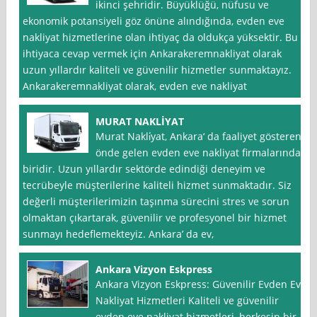
ikinci şehridir. Büyüklüğü, nüfusu ve
ekonomik potansiyeli göz önüne alındığında, evden eve
nakliyat hizmetlerine olan ihtiyaç da oldukça yüksektir. Bu
ihtiyaca cevap vermek için Ankarakeremnakliyat olarak
uzun yıllardır kaliteli ve güvenilir hizmetler sunmaktayız.
Ankarakeremnakliyat olarak, evden eve nakliyat
MURAT NAKLİYAT
Murat Nakli̇yat, Ankara‘ da faaliyet gösteren
önde gelen evden eve nakliyat firmalarından
biridir. Uzun yıllardır sektörde edindiği deneyim ve
tecrübeyle müşterilerine kaliteli hizmet sunmaktadır. Siz
değerli müşterilerimizin taşınma sürecini stres ve sorun
olmaktan çıkartarak, güvenilir ve profesyonel bir hizmet
sunmayı hedeflemekteyiz. Ankara’ da ev,
Ankara Vizyon Eskpress
Ankara Vizyon Eskpress: Güvenilir Evden Eve
Nakliyat Hizmetleri Kaliteli ve güvenilir
evden eve nakliyat hizmetleri, herkesin bir