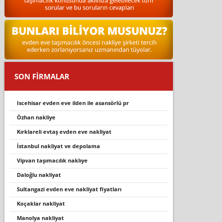
SON FİRMALAR
iscehisar evden eve ilden ile asansörlü pr
özhan nakliye
kirklareli̇ evtaş evden eve nakli̇yat
i̇stanbul nakli̇yat ve depolama
vipvan taşımacılık naklıye
daloğlu nakli̇yat
sultangazi evden eve nakliyat fiyatları
koçaklar nakliyat
manolya nakli̇yat