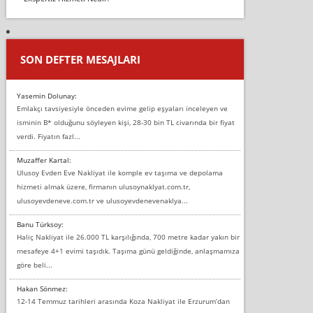
SON DEFTER MESAJLARI
Yasemin Dolunay:
Emlakçı tavsiyesiyle önceden evime gelip eşyaları inceleyen ve
isminin B* olduğunu söyleyen kişi, 28-30 bin TL civarında bir fiyat
verdi. Fiyatın fazl...
Muzaffer Kartal:
Ulusoy Evden Eve Nakliyat ile komple ev taşıma ve depolama
hizmeti almak üzere, firmanın ulusoynaklyat.com.tr,
ulusoyevdeneve.com.tr ve ulusoyevdenevenaklya...
Banu Türksoy:
Haliç Nakliyat ile 26.000 TL karşılığında, 700 metre kadar yakın bir
mesafeye 4+1 evimi taşıdık. Taşıma günü geldiğinde, anlaşmamıza
göre beli...
Hakan Sönmez:
12-14 Temmuz tarihleri arasında Koza Nakliyat ile Erzurum’dan