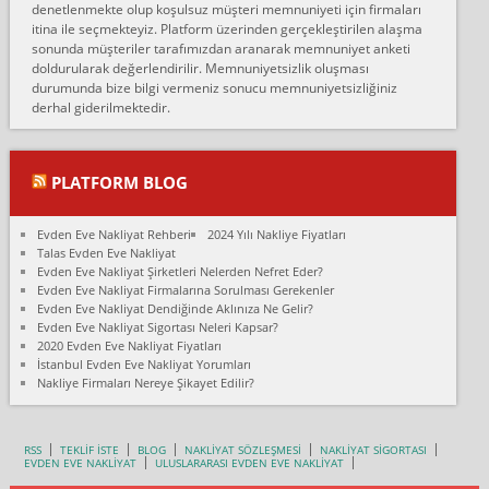
denetlenmekte olup koşulsuz müşteri memnuniyeti için firmaları
Konya ya Alicanlar naklyat la anlaştık bu şahıs evin taşınacağı gün
itina ile seçmekteyiz. Platform üzerinden gerçekleştirilen alaşma
fiyatın mazoto gele...
sonunda müşteriler tarafımızdan aranarak memnuniyet anketi
doldurularak değerlendirilir. Memnuniyetsizlik oluşması
Fatih kokmese:
durumunda bize bilgi vermeniz sonucu memnuniyetsizliğiniz
Diyarbakır dan eşyamı getirtmek için anlaştım sözleşme yaptım.
derhal giderilmektedir.
Son anda fiyat artırdılar.. mecburiyetten tasittim.. bu kişiler ağrılı
Ankara merk...
Ali:
PLATFORM BLOG
İzmir de evim naklyat diye bir firmaya ev taşıttık, çok pişman
olduk. Asansörlü dediler sonra uraya asansör kurulmaz dediler
Evden Eve Nakliyat Rehberi
2024 Yılı Nakliye Fiyatları
fark istediler. ortada asa...
Talas Evden Eve Nakliyat
Evden Eve Nakliyat Şirketleri Nelerden Nefret Eder?
Nimet:
Evden Eve Nakliyat Firmalarına Sorulması Gerekenler
Ben 2021 Ağustos ilk haftası Evimi taşıdım yani İstanbul'un bir
Evden Eve Nakliyat Dendiğinde Aklınıza Ne Gelir?
Mahallesi'nden bir başka Mahallesi'ne yani Ümraniye bölgesinde
Evden Eve Nakliyat Sigortası Neleri Kapsar?
oturuyorum önceleri ara...
2020 Evden Eve Nakliyat Fiyatları
İstanbul Evden Eve Nakliyat Yorumları
Nimet Köse:
Nakliye Firmaları Nereye Şikayet Edilir?
Merhaba ben 2021 Ağustos ilk haftası evimi Ümraniye'den Çok
yakın bir bölgeye taşıdım yeni Ümraniye'nin Mahallesi'ne
Hancıoğlu naklyatla taşındım...
RSS
TEKLİF İSTE
BLOG
NAKLİYAT SÖZLEŞMESİ
NAKLİYAT SİGORTASI
EVDEN EVE NAKLİYAT
ULUSLARARASI EVDEN EVE NAKLİYAT
Sevim bal: