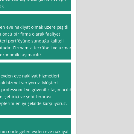
ak
en eve nakliyat olmak üzere çeşitli
 öncü bir firma olarak faaliyet
eri portföyüne sunduğu kaliteli
ktadır. Firmamız, tecrübeli ve uzman
e ekonomik taşımacılık
 evden eve nakliyat hizmetleri
ak hizmet veriyoruz. Müşteri
rofesyonel ve güvenilir taşımacılık
, şehiriçi ve şehirlerarası
plerini en iyi şekilde karşılıyoruz.
’nın önde gelen evden eve nakliyat