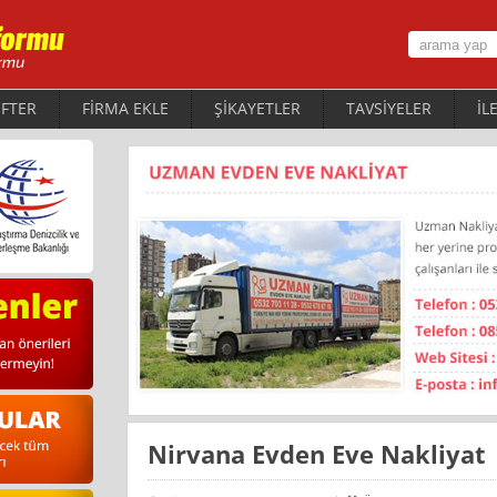
FTER
FİRMA EKLE
ŞİKAYETLER
TAVSİYELER
İL
Nirvana Evden Eve Nakliyat