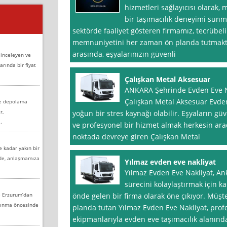
hizmetleri sağlayıcısı olarak, m
bir taşımacılık deneyimi sunm
sektörde faaliyet gösteren firmamız, tecrübeli
memnuniyetini her zaman ön planda tutmakt
arasında, eşyalarınızın güvenli
 inceleyen ve
arında bir fiyat
Çalışkan Metal Aksesuar
ANKARA Şehrinde Evden Eve N
Çalışkan Metal Aksesuar Evden 
ve depolama
r,
yoğun bir stres kaynağı olabilir. Eşyaların g
.
ve profesyonel bir hizmet almak herkesin aradı
noktada devreye giren Çalışkan Metal
e kadar yakın bir
nde, anlaşmamıza
Yılmaz evden eve nakliyat
Yılmaz Evden Eve Nakliyat, An
sürecini kolaylaştırmak için ka
e Erzurum’dan
önde gelen bir firma olarak öne çıkıyor. Mü
aşınma öncesinde
planda tutan Yılmaz Evden Eve Nakliyat, prof
ekipmanlarıyla evden eve taşımacılık alanınd