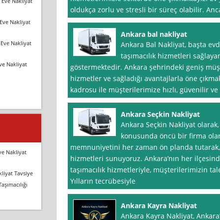
 Eve Nakliyat
oldukça zorlu ve stresli bir süreç olabilir. Anc
Eve Nakliyat
Ankara bal nakliyat
Eve Nakliyat
Ankara Bal Nakliyat, başta evd
taşımacılık hizmetleri sağlayan
ve Nakliyat
göstermektedir. Ankara şehrindeki geniş müşt
hizmetler ve sağladığı avantajlarla öne çıkma
kadrosu ile müşterilerimize hızlı, güvenilir v
Ankara Seçkin Nakliyat
Ankara Seçkin Nakliyat olarak,
konusunda öncü bir firma olar
memnuniyetini her zaman ön planda tutarak, p
ve Nakliyat
hizmetleri sunuyoruz. Ankara’nın her ilçesinde
taşımacılık hizmetleriyle, müşterilerimizin tale
liyat Tavsiye
Yılların tecrübesiyle
Taşımacılığı
Ankara Kayra Nakliyat
Ankara Kayra Nakliyat, Ankara