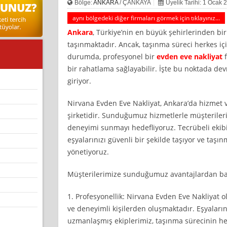
Bölge:
ANKARA
/ ÇANKAYA
Üyelik Tarihi: 1 Ocak 
aynı bölgedeki diğer firmaları görmek için tıklayınız...
Ankara
, Türkiye’nin en büyük şehirlerinden bir
taşınmaktadır. Ancak, taşınma süreci herkes için
durumda, profesyonel bir
evden eve nakliyat
f
bir rahatlama sağlayabilir. İşte bu noktada de
giriyor.
Nirvana Evden Eve Nakliyat, Ankara’da hizmet v
şirketidir. Sunduğumuz hizmetlerle müşteriler
deneyimi sunmayı hedefliyoruz. Tecrübeli ekibi
eşyalarınızı güvenli bir şekilde taşıyor ve taşın
yönetiyoruz.
Müşterilerimize sunduğumuz avantajlardan bazı
1. Profesyonellik: Nirvana Evden Eve Nakliyat 
ve deneyimli kişilerden oluşmaktadır. Eşyalar
uzmanlaşmış ekiplerimiz, taşınma sürecinin he