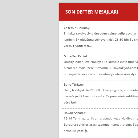
SON DEFTER MESAJLARI
Yasemin Dolunay:
Emlakçı tavsiyesiyle önceden evime gelip eşyaları
isminin B* olduğunu söyleyen kişi, 28-30 bin TL civ
verdi. Fiyatın fazl...
Muzaffer Kartal:
Ulusoy Evden Eve Nakliyat ile komple ev taşıma 
hizmeti almak üzere, firmanın ulusoynaklyat.com.t
ulusoyevdeneve.com.tr ve ulusoyevdenevenaklya..
Banu Türksoy:
Haliç Nakliyat ile 26.000 TL karşılığında, 700 metr
mesafeye 4+1 evimi taşıdık. Taşıma günü geldiği
göre beli...
Hakan Sönmez:
12-14 Temmuz tarihleri arasında Koza Nakliyat il
Burdur’a şehirler arası taşınma hizmeti aldım. T
firma ile yaptığı...