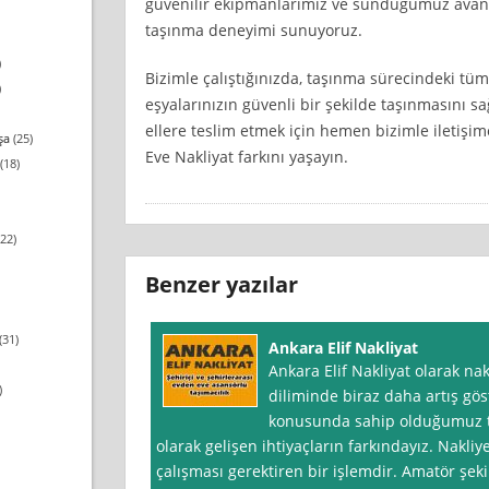
güvenilir ekipmanlarımız ve sunduğumuz avanta
taşınma deneyimi sunuyoruz.
)
Bizimle çalıştığınızda, taşınma sürecindeki tüm
)
eşyalarınızın güvenli bir şekilde taşınmasını s
ellere teslim etmek için hemen bizimle iletişi
şa
(25)
Eve Nakliyat farkını yaşayın.
(18)
22)
Benzer yazılar
(31)
Ankara Elif Nakliyat
Ankara Elif Nakliyat olarak na
)
diliminde biraz daha artış gös
konusunda sahip olduğumuz te
olarak gelişen ihtiyaçların farkındayız. Nakli
çalışması gerektiren bir işlemdir. Amatör şeki