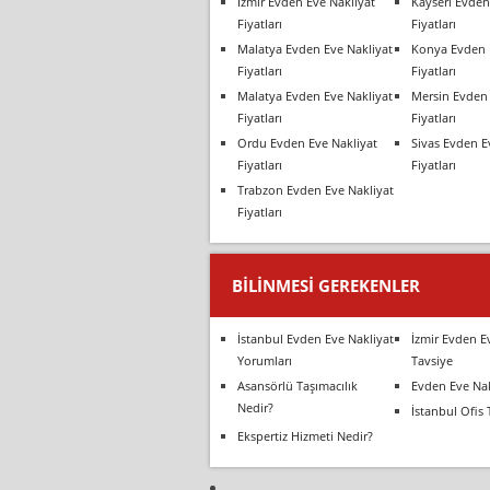
İzmir Evden Eve Nakliyat
Kayseri Evden
Fiyatları
Fiyatları
Malatya Evden Eve Nakliyat
Konya Evden 
Fiyatları
Fiyatları
Malatya Evden Eve Nakliyat
Mersin Evden 
Fiyatları
Fiyatları
Ordu Evden Eve Nakliyat
Sivas Evden E
Fiyatları
Fiyatları
Trabzon Evden Eve Nakliyat
Fiyatları
BILINMESI GEREKENLER
İstanbul Evden Eve Nakliyat
İzmir Evden E
Yorumları
Tavsiye
Asansörlü Taşımacılık
Evden Eve Nak
Nedir?
İstanbul Ofis 
Ekspertiz Hizmeti Nedir?