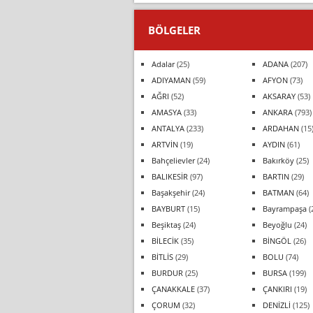
BÖLGELER
Adalar
(25)
ADANA
(207)
ADIYAMAN
(59)
AFYON
(73)
AĞRI
(52)
AKSARAY
(53)
AMASYA
(33)
ANKARA
(793)
ANTALYA
(233)
ARDAHAN
(15
ARTVİN
(19)
AYDIN
(61)
Bahçelievler
(24)
Bakırköy
(25)
BALIKESİR
(97)
BARTIN
(29)
Başakşehir
(24)
BATMAN
(64)
BAYBURT
(15)
Bayrampaşa
(
Beşiktaş
(24)
Beyoğlu
(24)
BİLECİK
(35)
BİNGÖL
(26)
BİTLİS
(29)
BOLU
(74)
BURDUR
(25)
BURSA
(199)
ÇANAKKALE
(37)
ÇANKIRI
(19)
ÇORUM
(32)
DENİZLİ
(125)