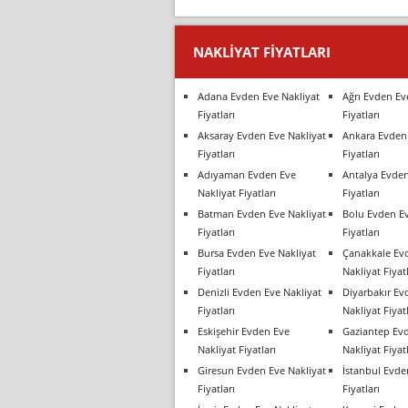
NAKLIYAT FIYATLARI
Adana Evden Eve Nakliyat
Ağrı Evden Ev
Fiyatları
Fiyatları
Aksaray Evden Eve Nakliyat
Ankara Evden 
Fiyatları
Fiyatları
Adıyaman Evden Eve
Antalya Evden
Nakliyat Fiyatları
Fiyatları
Batman Evden Eve Nakliyat
Bolu Evden Ev
Fiyatları
Fiyatları
Bursa Evden Eve Nakliyat
Çanakkale Ev
Fiyatları
Nakliyat Fiyatl
Denizli Evden Eve Nakliyat
Diyarbakır Ev
Fiyatları
Nakliyat Fiyatl
Eskişehir Evden Eve
Gaziantep Ev
Nakliyat Fiyatları
Nakliyat Fiyatl
Giresun Evden Eve Nakliyat
İstanbul Evde
Fiyatları
Fiyatları