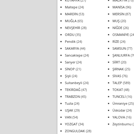
KÜTAHYA
(27)
MALATYA
(75)
Maltepe
(24)
MANİSA
(96)
MARDİN
(53)
MERSİN
(87)
MUĞLA
(65)
MUŞ
(20)
NEVŞEHİR
(28)
NİĞDE
(26)
ORDU
(35)
OSMANİYE
(24
Pendik
(24)
RİZE
(24)
SAKARYA
(44)
SAMSUN
(77)
Sancaktepe
(24)
ŞANLIURFA
(7
Sarıyer
(24)
SİİRT
(20)
SİNOP
(21)
ŞIRNAK
(25)
Şişli
(24)
SİVAS
(76)
Sultanbeyli
(24)
TALEP
(589)
TEKİRDAĞ
(47)
TOKAT
(48)
TRABZON
(45)
TUNCELİ
(16)
Tuzla
(24)
Ümraniye
(25)
UŞAK
(29)
Üsküdar
(24)
VAN
(54)
YALOVA
(16)
YOZGAT
(34)
Zeytinburnu
(
ZONGULDAK
(28)