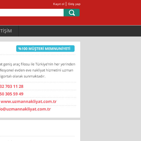
|
Kayıt ol
Giriş yap
ETİŞİM