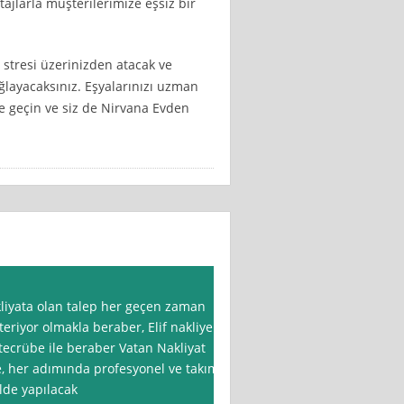
jlarla müşterilerimize eşsiz bir
 stresi üzerinizden atacak ve
ağlayacaksınız. Eşyalarınızı uzman
me geçin ve siz de Nirvana Evden
kliyata olan talep her geçen zaman
teriyor olmakla beraber, Elif nakliye
crübe ile beraber Vatan Nakliyat
ye, her adımında profesyonel ve takım
lde yapılacak