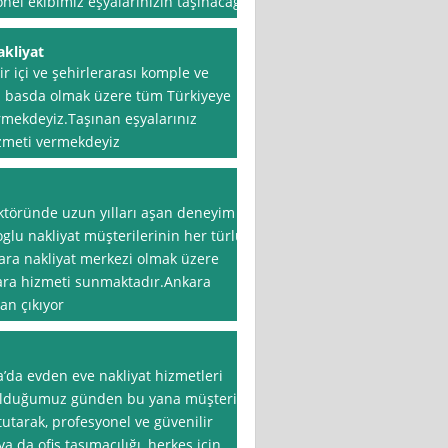
onel ekibimiz eşyalarınızın taşınacağı
kliyat
 içi ve şehirlerarası komple ve
ra basda olmak üzere tüm Türkiyeye
rmekdeyiz.Taşınan eşyalarınız
zmeti vermekdeyiz
ektöründe uzun yılları aşan deneyim
glu nakliyat müşterilerinin her türlü
kara nakliyat merkezi olmak üzere
kara hizmeti sunmaktadır.Ankara
tan çıkıyor
a’da evden eve nakliyat hizmetleri
rulduğumuz günden bu yana müşteri
tarak, profesyonel ve güvenilir
a da ofis taşımacılığı, herkes için