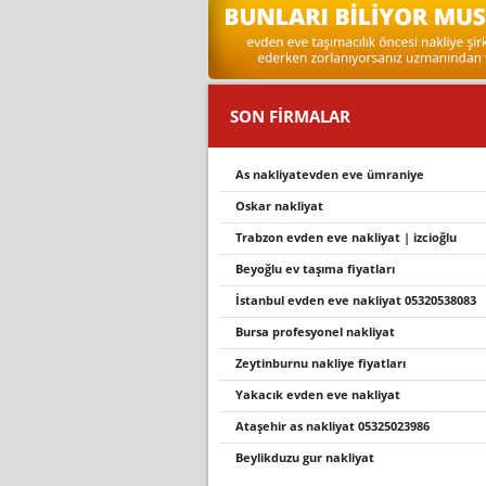
SON FİRMALAR
as nakliyatevden eve ümraniye
oskar nakliyat
trabzon evden eve nakli̇yat | i̇zci̇oğlu
beyoğlu ev taşıma fiyatları
i̇stanbul evden eve nakli̇yat 05320538083
bursa profesyonel nakli̇yat
zeytinburnu nakliye fiyatları
yakacık evden eve nakliyat
ataşehir as nakliyat 05325023986
beylikduzu gur nakliyat