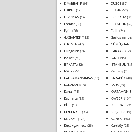
DİYARBAKIR
(95)
DÜZCE
(39)
EDİRNE
(49)
ELAZIĞ
(52)
ERZİNCAN
(14)
ERZURUM
(91
Esenler
(25)
ESKİŞEHİR
(60
Eyüp
(26)
Fatih
(24)
GAZİANTEP
(112)
Gaziosmanpa
GİRESUN
(47)
GÜMÜŞHANE
Güngören
(24)
HAKKARİ
(12)
HATAY
(50)
IĞDIR
(43)
ISPARTA
(82)
İSTANBUL
(3.5
İZMİR
(551)
Kadıköy
(25)
KAHRAMANMARAŞ
(33)
KARABÜK
(40)
KARAMAN
(19)
KARS
(39)
Kartal
(24)
KASTAMONU
Kaynarca
(25)
KAYSERİ
(164)
KİLİS
(13)
KIRIKKALE
(31
KIRKLARELİ
(36)
KIRŞEHİR
(19)
KOCAELİ
(172)
KONYA
(168)
Küçükçekmece
(26)
Kurtköy
(25)