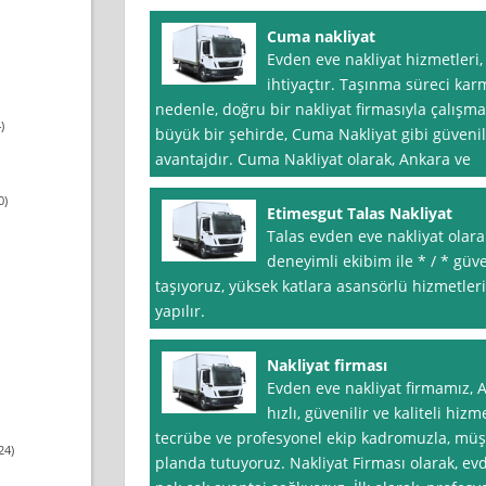
Cuma nakliyat
Evden eve nakliyat hizmetleri,
ihtiyaçtır. Taşınma süreci karm
nedenle, doğru bir nakliyat firmasıyla çalışm
)
büyük bir şehirde, Cuma Nakliyat gibi güvenil
avantajdır. Cuma Nakliyat olarak, Ankara ve
0)
Etimesgut Talas Nakliyat
Talas evden eve nakliyat olara
deneyimli ekibim ile * / * güven
taşıyoruz, yüksek katlara asansörlü hizmetler
yapılır.
Nakliyat firması
Evden eve nakliyat firmamız, 
hızlı, güvenilir ve kaliteli hiz
tecrübe ve profesyonel ekip kadromuzla, mü
24)
planda tutuyoruz. Nakliyat Firması olarak, ev