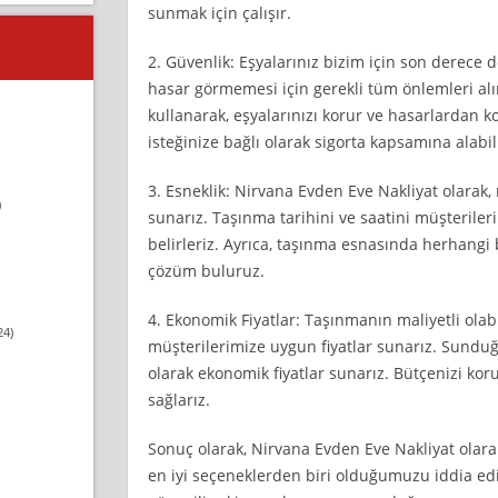
sunmak için çalışır.
2. Güvenlik: Eşyalarınız bizim için son derece 
hasar görmemesi için gerekli tüm önlemleri alır
kullanarak, eşyalarınızı korur ve hasarlardan ko
isteğinize bağlı olarak sigorta kapsamına alabili
3. Esneklik: Nirvana Evden Eve Nakliyat olarak
)
sunarız. Taşınma tarihini ve saatini müşterile
belirleriz. Ayrıca, taşınma esnasında herhangi b
çözüm buluruz.
4. Ekonomik Fiyatlar: Taşınmanın maliyetli olab
24)
müşterilerimize uygun fiyatlar sunarız. Sunduğ
olarak ekonomik fiyatlar sunarız. Bütçenizi koru
sağlarız.
Sonuç olarak, Nirvana Evden Eve Nakliyat olar
en iyi seçeneklerden biri olduğumuzu iddia edi