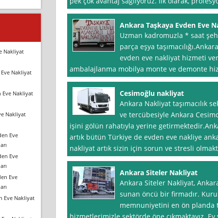
pek çok avantaj sağlıyoruz. İlk olarak, profesy
Ankara Taşkaya Evden Eve Na
Uzman kadromuzla * saat şehir
parça eşya taşımacılığı.Anka
e Nakliyat
evden eve nakliyat hizmeti ve
ambalajlanma mobilya monte ve demonte hi
Eve Nakliyat
Cesimoğlu nakliyat
 Eve Nakliyat
Ankara Nakliyat taşımacılık s
ve tercübesiyle Ankara Cesimo
e Nakliyat
işini gölün rahatıyla yerine getirmektedir.An
den Eve
artık bütün Türkiye de evden eve nakliye an
arı
nakliyat artık sizin için sorun ve stresli olmak
den Eve
arı
Ankara Siteler Nakliyat
den Eve
Ankara Siteler Nakliyat, Ankar
arı
sunan öncü bir firmadır. Ku
n Eve Nakliyat
memnuniyetini en ön planda tu
hizmetlerimizle sektörde öne çıkmaktayız. Ev y