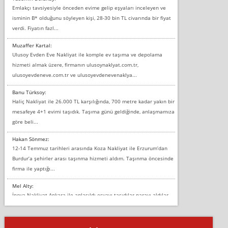
Emlakçı tavsiyesiyle önceden evime gelip eşyaları inceleyen ve
isminin B* olduğunu söyleyen kişi, 28-30 bin TL civarında bir fiyat
verdi. Fiyatın fazl...
Muzaffer Kartal:
Ulusoy Evden Eve Nakliyat ile komple ev taşıma ve depolama
hizmeti almak üzere, firmanın ulusoynaklyat.com.tr,
ulusoyevdeneve.com.tr ve ulusoyevdenevenaklya...
Banu Türksoy:
Haliç Nakliyat ile 26.000 TL karşılığında, 700 metre kadar yakın bir
mesafeye 4+1 evimi taşıdık. Taşıma günü geldiğinde, anlaşmamıza
göre beli...
Hakan Sönmez:
12-14 Temmuz tarihleri arasında Koza Nakliyat ile Erzurum’dan
Burdur’a şehirler arası taşınma hizmeti aldım. Taşınma öncesinde
firma ile yaptığı...
Mel Alty:
İnova Nakliyat Ankara ile anlaşıldı eşyayı taşıdılar parayı aldılar.
Salon duvarına bir baktım birisi boydan alüminyum renkli bantı
yapıştırm...