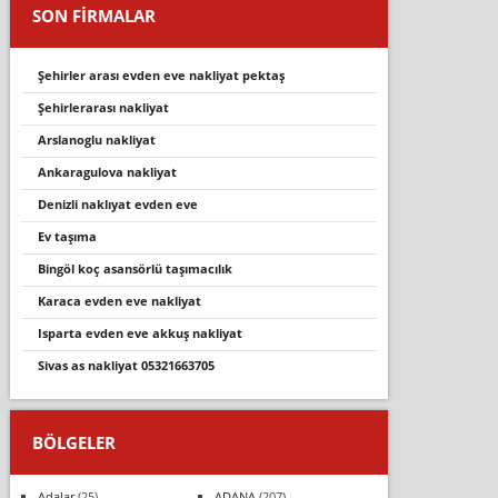
SON FİRMALAR
şehirler arası evden eve nakliyat pektaş
şehirlerarası nakliyat
arslanoglu nakliyat
ankaragulova nakliyat
denizli naklıyat evden eve
ev taşıma
bingöl koç asansörlü taşımacılık
karaca evden eve nakli̇yat
isparta evden eve akkuş nakli̇yat
sivas as nakliyat 05321663705
BÖLGELER
Adalar
(25)
ADANA
(207)