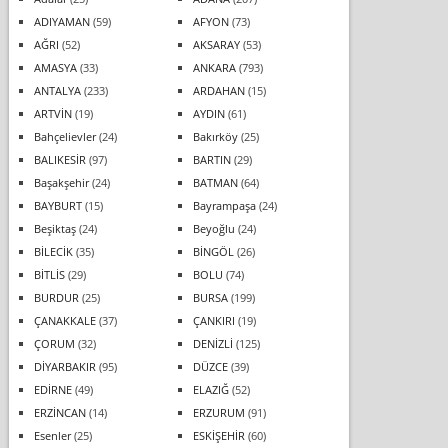
ADIYAMAN
(59)
AFYON
(73)
AĞRI
(52)
AKSARAY
(53)
AMASYA
(33)
ANKARA
(793)
ANTALYA
(233)
ARDAHAN
(15)
ARTVİN
(19)
AYDIN
(61)
Bahçelievler
(24)
Bakırköy
(25)
BALIKESİR
(97)
BARTIN
(29)
Başakşehir
(24)
BATMAN
(64)
BAYBURT
(15)
Bayrampaşa
(24)
Beşiktaş
(24)
Beyoğlu
(24)
BİLECİK
(35)
BİNGÖL
(26)
BİTLİS
(29)
BOLU
(74)
BURDUR
(25)
BURSA
(199)
ÇANAKKALE
(37)
ÇANKIRI
(19)
ÇORUM
(32)
DENİZLİ
(125)
DİYARBAKIR
(95)
DÜZCE
(39)
EDİRNE
(49)
ELAZIĞ
(52)
ERZİNCAN
(14)
ERZURUM
(91)
Esenler
(25)
ESKİŞEHİR
(60)