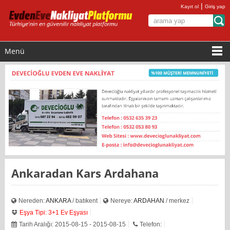
|
Kayıt ol
Giriş yap
Menü
Ankaradan Kars Ardahana
Nereden:
ANKARA
/ batıkent
Nereye:
ARDAHAN
/ merkez
Eşya Tipi: 3+1 Ev Eşyası
Tarih Aralığı: 2015-08-15 - 2015-08-15
Telefon: