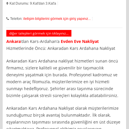
Kat Durumu: 9.Kat'dan 3.Kat'a
Telefon:
iletişim bilgilerini görmek için giriş yapınız...
diğer talepleri görmek için tıklayınız...
Ankara
‘dan Kars-Ardahan’a
Evden Eve Nakliyat
Hizmetlerinde Öncü: Ankaradan Kars Ardahana Nakliyat
Ankaradan Kars Ardahana nakliyat hizmetleri sunan öncü
firmamız, sizlere kaliteli ve güvenilir bir taşımacılık
deneyimi yaşatmak için burada. Profesyonel kadromuz ve
modern araç filomuzla, müşterilerimize en iyi hizmeti
sunmayı hedefliyoruz. Şehirler arası taşınma sürecinde
bizimle çalışarak stresli süreçleri kolaylıkla atlatabilirsiniz.
Ankaradan Kars Ardahana Nakliyat olarak müşterilerimize
sunduğumuz birçok avantaj bulunmaktadır. İlk olarak,
eşyalarınızın taşınması sırasında güvenliğini en üst düzeye
çıkartmaktayız. Profesyonel ekibimiz eşyalarınızın