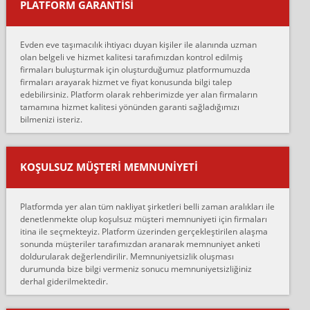
PLATFORM GARANTİSİ
Murat:
Merhaba, bu firmayı bir arkadaş tavsiyesi üzerine tercih ettim,
hiçbir sıkıntı yaşanmayacağını ve kendilerinin çok titiz
Evden eve taşımacılık ihtiyacı duyan kişiler ile alanında uzman
çalıştıklarını, müş...
olan belgeli ve hizmet kalitesi tarafımızdan kontrol edilmiş
firmaları buluşturmak için oluşturduğumuz platformumuzda
Ahmet:
firmaları arayarak hizmet ve fiyat konusunda bilgi talep
Lüleburgaz güngünes evden eve naklyat eşyalarımı taşımak için
edebilirsiniz. Platform olarak rehberimizde yer alan firmaların
anlaştık sabah eve geldiklerinde de eşyalarımı düzgün şekilde
tamamına hizmet kalitesi yönünden garanti sağladığımızı
sarcaz demelerine r...
bilmenizi isteriz.
mehmet güldü:
Ankara ALİCANLAR NAKLİYAT Tutarsız ve ticari ahlak problemleri
var verdikleri fiyat teklifini arttırdılar. Sonrasında taşıma gününde
KOŞULSUZ MÜŞTERI MEMNUNIYETI
oldukça tutarsı...
Erol:
Platformda yer alan tüm nakliyat şirketleri belli zaman aralıkları ile
Ankara Alicanlar naklyat tel 5465524025. 2600 TL'ye ankaradan
denetlenmekte olup koşulsuz müşteri memnuniyeti için firmaları
Konya ya Alicanlar naklyat la anlaştık bu şahıs evin taşınacağı gün
itina ile seçmekteyiz. Platform üzerinden gerçekleştirilen alaşma
fiyatın mazoto gele...
sonunda müşteriler tarafımızdan aranarak memnuniyet anketi
doldurularak değerlendirilir. Memnuniyetsizlik oluşması
Fatih kokmese:
durumunda bize bilgi vermeniz sonucu memnuniyetsizliğiniz
Diyarbakır dan eşyamı getirtmek için anlaştım sözleşme yaptım.
derhal giderilmektedir.
Son anda fiyat artırdılar.. mecburiyetten tasittim.. bu kişiler ağrılı
Ankara merk...