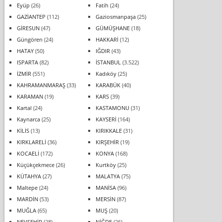
Eyüp
(26)
Fatih
(24)
GAZİANTEP
(112)
Gaziosmanpaşa
(25)
GİRESUN
(47)
GÜMÜŞHANE
(18)
Güngören
(24)
HAKKARİ
(12)
HATAY
(50)
IĞDIR
(43)
ISPARTA
(82)
İSTANBUL
(3.522)
İZMİR
(551)
Kadıköy
(25)
KAHRAMANMARAŞ
(33)
KARABÜK
(40)
KARAMAN
(19)
KARS
(39)
Kartal
(24)
KASTAMONU
(31)
Kaynarca
(25)
KAYSERİ
(164)
KİLİS
(13)
KIRIKKALE
(31)
KIRKLARELİ
(36)
KIRŞEHİR
(19)
KOCAELİ
(172)
KONYA
(168)
Küçükçekmece
(26)
Kurtköy
(25)
KÜTAHYA
(27)
MALATYA
(75)
Maltepe
(24)
MANİSA
(96)
MARDİN
(53)
MERSİN
(87)
MUĞLA
(65)
MUŞ
(20)
NEVŞEHİR
(28)
NİĞDE
(26)