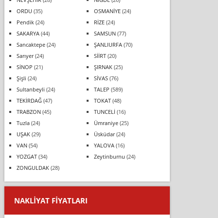
ORDU
(35)
OSMANİYE
(24)
Pendik
(24)
RİZE
(24)
SAKARYA
(44)
SAMSUN
(77)
Sancaktepe
(24)
ŞANLIURFA
(70)
Sarıyer
(24)
SİİRT
(20)
SİNOP
(21)
ŞIRNAK
(25)
Şişli
(24)
SİVAS
(76)
Sultanbeyli
(24)
TALEP
(589)
TEKİRDAĞ
(47)
TOKAT
(48)
TRABZON
(45)
TUNCELİ
(16)
Tuzla
(24)
Ümraniye
(25)
UŞAK
(29)
Üsküdar
(24)
VAN
(54)
YALOVA
(16)
YOZGAT
(34)
Zeytinburnu
(24)
ZONGULDAK
(28)
NAKLIYAT FIYATLARI