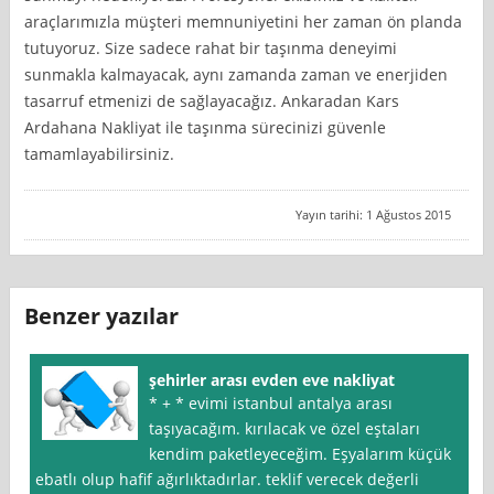
araçlarımızla müşteri memnuniyetini her zaman ön planda
tutuyoruz. Size sadece rahat bir taşınma deneyimi
sunmakla kalmayacak, aynı zamanda zaman ve enerjiden
tasarruf etmenizi de sağlayacağız. Ankaradan Kars
Ardahana Nakliyat ile taşınma sürecinizi güvenle
tamamlayabilirsiniz.
Yayın tarihi: 1 Ağustos 2015
Benzer yazılar
şehirler arası evden eve nakliyat
* + * evimi istanbul antalya arası
taşıyacağım. kırılacak ve özel eştaları
kendim paketleyeceğim. Eşyalarım küçük
ebatlı olup hafif ağırlıktadırlar. teklif verecek değerli