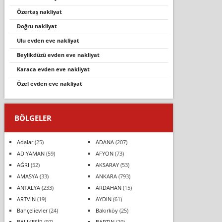
özertaş nakliyat
doğru nakliyat
ulu evden eve nakliyat
beylikdüzü evden eve nakliyat
karaca evden eve nakli̇yat
özel evden eve nakliyat
BÖLGELER
Adalar
(25)
ADANA
(207)
ADIYAMAN
(59)
AFYON
(73)
AĞRI
(52)
AKSARAY
(53)
AMASYA
(33)
ANKARA
(793)
ANTALYA
(233)
ARDAHAN
(15)
ARTVİN
(19)
AYDIN
(61)
Bahçelievler
(24)
Bakırköy
(25)
BALIKESİR
(97)
BARTIN
(29)