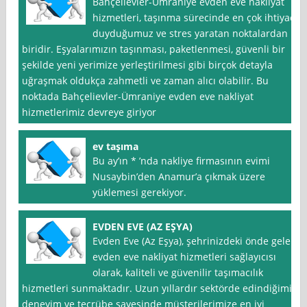
Bahçelievler-Ümraniye evden eve nakliyat
hizmetleri, taşınma sürecinde en çok ihtiyaç
duyduğumuz ve stres yaratan noktalardan
biridir. Eşyalarımızın taşınması, paketlenmesi, güvenli bir
şekilde yeni yerimize yerleştirilmesi gibi birçok detayla
uğraşmak oldukça zahmetli ve zaman alıcı olabilir. Bu
noktada Bahçelievler-Ümraniye evden eve nakliyat
hizmetlerimiz devreye giriyor
ev taşıma
Bu ay’ın * ’nda nakliye firmasının evimi
Nusaybin’den Anamur’a çıkmak üzere
yüklemesi gerekiyor.
EVDEN EVE (AZ EŞYA)
Evden Eve (Az Eşya), şehrinizdeki önde gelen
evden eve nakliyat hizmetleri sağlayıcısı
olarak, kaliteli ve güvenilir taşımacılık
hizmetleri sunmaktadır. Uzun yıllardır sektörde edindiğimiz
deneyim ve tecrübe sayesinde müşterilerimize en iyi