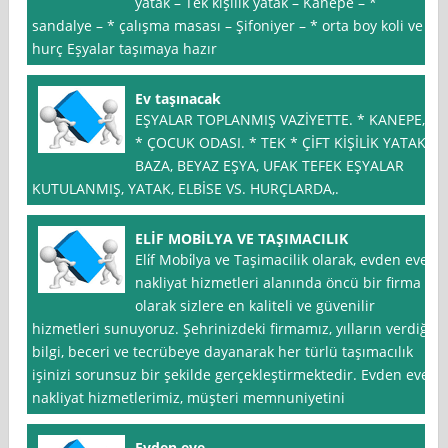
yatak – Tek kişilik yatak – Kanepe – *
sandalye – * çalışma masası – Şifoniyer – * orta boy koli ve
hurç Eşyalar taşımaya hazır
Ev taşınacak
EŞYALAR TOPLANMIŞ VAZİYETTE. * KANEPE,
* ÇOCUK ODASI. * TEK * ÇİFT KİŞİLİK YATAK-
BAZA, BEYAZ EŞYA, UFAK TEFEK EŞYALAR
KUTULANMIŞ, YATAK, ELBİSE VS. HURÇLARDA,.
ELİF MOBİLYA VE TAŞIMACILIK
Eli̇f Mobi̇lya ve Taşimacilik olarak, evden eve
nakliyat hizmetleri alanında öncü bir firma
olarak sizlere en kaliteli ve güvenilir
hizmetleri sunuyoruz. Şehrinizdeki firmamız, yılların verdiği
bilgi, beceri ve tecrübeye dayanarak her türlü taşımacılık
işinizi sorunsuz bir şekilde gerçekleştirmektedir. Evden eve
nakliyat hizmetlerimiz, müşteri memnuniyetini
Evden eve