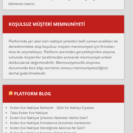
bilmenizi isteriz.
mehmet güldü:
Ankara ALİCANLAR NAKLİYAT Tutarsız ve ticari ahlak problemleri
var verdikleri fiyat teklifini arttırdılar. Sonrasında taşıma gününde
KOŞULSUZ MÜŞTERI MEMNUNIYETI
oldukça tutarsı...
Erol:
Platformda yer alan tüm nakliyat şirketleri belli zaman aralıkları ile
Ankara Alicanlar naklyat tel 5465524025. 2600 TL'ye ankaradan
denetlenmekte olup koşulsuz müşteri memnuniyeti için firmaları
Konya ya Alicanlar naklyat la anlaştık bu şahıs evin taşınacağı gün
itina ile seçmekteyiz. Platform üzerinden gerçekleştirilen alaşma
fiyatın mazoto gele...
sonunda müşteriler tarafımızdan aranarak memnuniyet anketi
doldurularak değerlendirilir. Memnuniyetsizlik oluşması
Fatih kokmese:
durumunda bize bilgi vermeniz sonucu memnuniyetsizliğiniz
Diyarbakır dan eşyamı getirtmek için anlaştım sözleşme yaptım.
derhal giderilmektedir.
Son anda fiyat artırdılar.. mecburiyetten tasittim.. bu kişiler ağrılı
Ankara merk...
Ali:
PLATFORM BLOG
İzmir de evim naklyat diye bir firmaya ev taşıttık, çok pişman
olduk. Asansörlü dediler sonra uraya asansör kurulmaz dediler
Evden Eve Nakliyat Rehberi
2024 Yılı Nakliye Fiyatları
fark istediler. ortada asa...
Talas Evden Eve Nakliyat
Evden Eve Nakliyat Şirketleri Nelerden Nefret Eder?
Nimet:
Evden Eve Nakliyat Firmalarına Sorulması Gerekenler
Ben 2021 Ağustos ilk haftası Evimi taşıdım yani İstanbul'un bir
Evden Eve Nakliyat Dendiğinde Aklınıza Ne Gelir?
Mahallesi'nden bir başka Mahallesi'ne yani Ümraniye bölgesinde
Evden Eve Nakliyat Sigortası Neleri Kapsar?