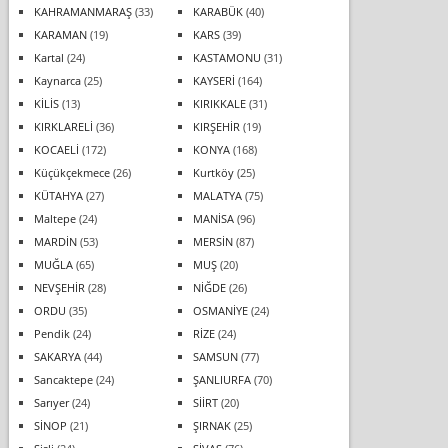
KAHRAMANMARAŞ
(33)
KARABÜK
(40)
KARAMAN
(19)
KARS
(39)
Kartal
(24)
KASTAMONU
(31)
Kaynarca
(25)
KAYSERİ
(164)
KİLİS
(13)
KIRIKKALE
(31)
KIRKLARELİ
(36)
KIRŞEHİR
(19)
KOCAELİ
(172)
KONYA
(168)
Küçükçekmece
(26)
Kurtköy
(25)
KÜTAHYA
(27)
MALATYA
(75)
Maltepe
(24)
MANİSA
(96)
MARDİN
(53)
MERSİN
(87)
MUĞLA
(65)
MUŞ
(20)
NEVŞEHİR
(28)
NİĞDE
(26)
ORDU
(35)
OSMANİYE
(24)
Pendik
(24)
RİZE
(24)
SAKARYA
(44)
SAMSUN
(77)
Sancaktepe
(24)
ŞANLIURFA
(70)
Sarıyer
(24)
SİİRT
(20)
SİNOP
(21)
ŞIRNAK
(25)