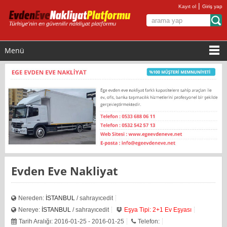
|
Kayıt ol
Giriş yap
Menü
Evden Eve Nakliyat
Nereden:
İSTANBUL
/ sahrayıcedit
Nereye:
İSTANBUL
/ sahrayıcedit
Eşya Tipi: 2+1 Ev Eşyası
Tarih Aralığı: 2016-01-25 - 2016-01-25
Telefon: