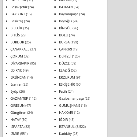
Başakşehir
(24)
BATMAN
(64)
BAYBURT
(15)
Bayrampaşa
(24)
Beşiktaş
(24)
Beyoğlu
(24)
BİLECİK
(35)
BİNGÖL
(26)
BİTLİS
(29)
BOLU
(74)
BURDUR
(25)
BURSA
(199)
ÇANAKKALE
(37)
ÇANKIRI
(19)
ÇORUM
(32)
DENİZLİ
(125)
DİYARBAKIR
(95)
DÜZCE
(39)
EDİRNE
(49)
ELAZIĞ
(52)
ERZİNCAN
(14)
ERZURUM
(91)
Esenler
(25)
ESKİŞEHİR
(60)
Eyüp
(26)
Fatih
(24)
GAZİANTEP
(112)
Gaziosmanpaşa
(25)
GİRESUN
(47)
GÜMÜŞHANE
(18)
Güngören
(24)
HAKKARİ
(12)
HATAY
(50)
IĞDIR
(43)
ISPARTA
(82)
İSTANBUL
(3.522)
İZMİR
(551)
Kadıköy
(25)