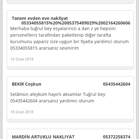
Tanem evden eve nakliyat
05334055815%20%2005375409029%2002164260606
Merhaba tuğrul bey esyalarinizi a dan z ye hepsini
personelleriz tarafindan paketlenip diğer tarafta
kurumunu yapariz size uygun bir fiyatla yardimci olurum
05334055815 ararsaniz sevinirim
16 Ocak 2016
BEKiR Coşkun
05435442604
Selâmün aleyküm hayırlı aksamlar Tuğrul bey
05435442604 ararsanız yardımcı olurum
16 Ocak 2016
MARDİN ARTUKLU NAKLIYAT
05372258374