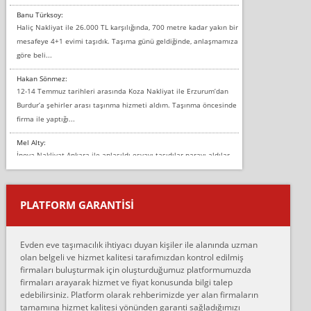
Banu Türksoy:
Haliç Nakliyat ile 26.000 TL karşılığında, 700 metre kadar yakın bir
mesafeye 4+1 evimi taşıdık. Taşıma günü geldiğinde, anlaşmamıza
göre beli...
Hakan Sönmez:
12-14 Temmuz tarihleri arasında Koza Nakliyat ile Erzurum’dan
Burdur’a şehirler arası taşınma hizmeti aldım. Taşınma öncesinde
firma ile yaptığı...
Mel Alty:
İnova Nakliyat Ankara ile anlaşıldı eşyayı taşıdılar parayı aldılar.
Salon duvarına bir baktım birisi boydan alüminyum renkli bantı
yapıştırm...
PLATFORM GARANTİSİ
Murat:
Merhaba, bu firmayı bir arkadaş tavsiyesi üzerine tercih ettim,
hiçbir sıkıntı yaşanmayacağını ve kendilerinin çok titiz
Evden eve taşımacılık ihtiyacı duyan kişiler ile alanında uzman
çalıştıklarını, müş...
olan belgeli ve hizmet kalitesi tarafımızdan kontrol edilmiş
firmaları buluşturmak için oluşturduğumuz platformumuzda
Ahmet:
firmaları arayarak hizmet ve fiyat konusunda bilgi talep
Lüleburgaz güngünes evden eve naklyat eşyalarımı taşımak için
edebilirsiniz. Platform olarak rehberimizde yer alan firmaların
anlaştık sabah eve geldiklerinde de eşyalarımı düzgün şekilde
tamamına hizmet kalitesi yönünden garanti sağladığımızı
sarcaz demelerine r...