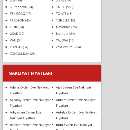
Şişli
(24)
SİVAS
(76)
Sultanbeyli
(24)
TALEP
(589)
TEKİRDAĞ
(47)
TOKAT
(48)
TRABZON
(45)
TUNCELİ
(16)
Tuzla
(24)
Ümraniye
(25)
UŞAK
(29)
Üsküdar
(24)
VAN
(54)
YALOVA
(16)
YOZGAT
(34)
Zeytinburnu
(24)
ZONGULDAK
(28)
NAKLIYAT FIYATLARI
Adana Evden Eve Nakliyat
Ağrı Evden Eve Nakliyat
Fiyatları
Fiyatları
Aksaray Evden Eve Nakliyat
Ankara Evden Eve Nakliyat
Fiyatları
Fiyatları
Adıyaman Evden Eve
Antalya Evden Eve Nakliyat
Nakliyat Fiyatları
Fiyatları
Batman Evden Eve Nakliyat
Bolu Evden Eve Nakliyat