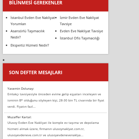
BILINMESI GEREKENLER
İstanbul Evden Eve Nakliyat
İzmir Evden Eve Nakliyat
Yorumları
Tavsiye
Asansörlü Taşımacılık
Evden Eve Nakliyat Tavsiye
Nedir?
İstanbul Ofis Taşımacılığı
Ekspertiz Hizmeti Nedir?
SON DEFTER MESAJLARI
Yasemin Dolunay:
Emlakçı tavsiyesiyle önceden evime gelip eşyaları inceleyen ve
isminin B* olduğunu söyleyen kişi, 28-30 bin TL civarında bir fiyat
verdi. Fiyatın fazl...
Muzaffer Kartal:
Ulusoy Evden Eve Nakliyat ile komple ev taşıma ve depolama
hizmeti almak üzere, firmanın ulusoynaklyat.com.tr,
ulusoyevdeneve.com.tr ve ulusoyevdenevenaklya...