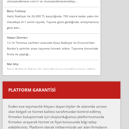
ulusoyevdeneve.com.tr ve ulusoyevdenevenaklya...
Banu Türksoy:
Haliç Nakliyat ile 26.000 TL karşılığında, 700 metre kadar yakın bir
mesafeye 4+1 evimi taşıdık. Taşıma günü geldiğinde, anlaşmamıza
göre beli...
Hakan Sönmez:
12-14 Temmuz tarihleri arasında Koza Nakliyat ile Erzurum’dan
Burdur’a şehirler arası taşınma hizmeti aldım. Taşınma öncesinde
firma ile yaptığı...
Mel Alty:
İnova Nakliyat Ankara ile anlaşıldı eşyayı taşıdılar parayı aldılar.
Salon duvarına bir baktım birisi boydan alüminyum renkli bantı
yapıştırm...
PLATFORM GARANTİSİ
Murat:
Merhaba, bu firmayı bir arkadaş tavsiyesi üzerine tercih ettim,
hiçbir sıkıntı yaşanmayacağını ve kendilerinin çok titiz
Evden eve taşımacılık ihtiyacı duyan kişiler ile alanında uzman
çalıştıklarını, müş...
olan belgeli ve hizmet kalitesi tarafımızdan kontrol edilmiş
firmaları buluşturmak için oluşturduğumuz platformumuzda
Ahmet:
firmaları arayarak hizmet ve fiyat konusunda bilgi talep
Lüleburgaz güngünes evden eve naklyat eşyalarımı taşımak için
edebilirsiniz. Platform olarak rehberimizde yer alan firmaların
anlaştık sabah eve geldiklerinde de eşyalarımı düzgün şekilde