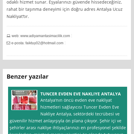
odaklı hizmet sunar. Eşyalarınızı güvende hissedeceğiniz,
rahat bir taşınma deneyimi için doğru adres Antalya Ucuz
Nakliyat’tır.
web: www.adiyamantasimacilik.com
e-posta:
faiktuy02@hotmail.com
Benzer yazılar
TUNCER EVDEN EVE NAKLIYE ANTALYA
Antalya‘nın öncü evden eve nakliyat
hizmetleri sağlayıcısı Tuncer Evden Eve
Nakliye Antalya, sektördeki tecrübesi ve
güvenilir hizmet anlayışıyla ön plana çıkıyor. Şehir içi ve
şehirler arası nakliye ihtiyaçlarınızı en profesyonel şekilde