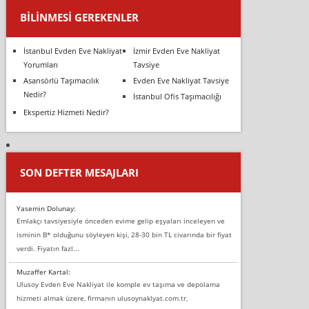
BILINMESI GEREKENLER
İstanbul Evden Eve Nakliyat
İzmir Evden Eve Nakliyat
Yorumları
Tavsiye
Asansörlü Taşımacılık
Evden Eve Nakliyat Tavsiye
Nedir?
İstanbul Ofis Taşımacılığı
Ekspertiz Hizmeti Nedir?
SON DEFTER MESAJLARI
Yasemin Dolunay:
Emlakçı tavsiyesiyle önceden evime gelip eşyaları inceleyen ve
isminin B* olduğunu söyleyen kişi, 28-30 bin TL civarında bir fiyat
verdi. Fiyatın fazl...
Muzaffer Kartal:
Ulusoy Evden Eve Nakliyat ile komple ev taşıma ve depolama
hizmeti almak üzere, firmanın ulusoynaklyat.com.tr,