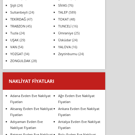
Şişli
(24)
SİVAS
(76)
Sultanbeyli
(24)
TALEP
(589)
TEKİRDAĞ
(47)
TOKAT
(48)
TRABZON
(45)
TUNCELİ
(16)
Tuzla
(24)
Ümraniye
(25)
UŞAK
(29)
Üsküdar
(24)
VAN
(54)
YALOVA
(16)
YOZGAT
(34)
Zeytinburnu
(24)
ZONGULDAK
(28)
NAKLIYAT FIYATLARI
Adana Evden Eve Nakliyat
Ağrı Evden Eve Nakliyat
Fiyatları
Fiyatları
Aksaray Evden Eve Nakliyat
Ankara Evden Eve Nakliyat
Fiyatları
Fiyatları
Adıyaman Evden Eve
Antalya Evden Eve Nakliyat
Nakliyat Fiyatları
Fiyatları
Batman Evden Eve Nakliyat
Bolu Evden Eve Nakliyat