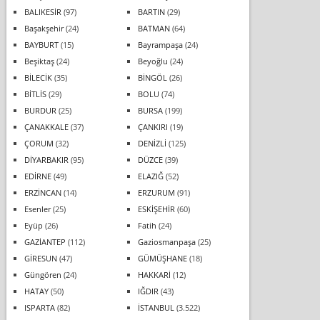
BALIKESİR
(97)
BARTIN
(29)
Başakşehir
(24)
BATMAN
(64)
BAYBURT
(15)
Bayrampaşa
(24)
Beşiktaş
(24)
Beyoğlu
(24)
BİLECİK
(35)
BİNGÖL
(26)
BİTLİS
(29)
BOLU
(74)
BURDUR
(25)
BURSA
(199)
ÇANAKKALE
(37)
ÇANKIRI
(19)
ÇORUM
(32)
DENİZLİ
(125)
DİYARBAKIR
(95)
DÜZCE
(39)
EDİRNE
(49)
ELAZIĞ
(52)
ERZİNCAN
(14)
ERZURUM
(91)
Esenler
(25)
ESKİŞEHİR
(60)
Eyüp
(26)
Fatih
(24)
GAZİANTEP
(112)
Gaziosmanpaşa
(25)
GİRESUN
(47)
GÜMÜŞHANE
(18)
Güngören
(24)
HAKKARİ
(12)
HATAY
(50)
IĞDIR
(43)
ISPARTA
(82)
İSTANBUL
(3.522)