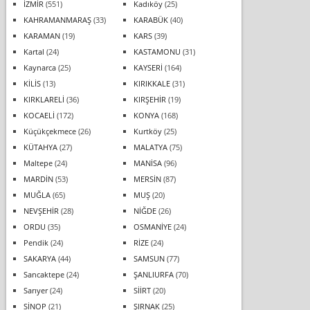
İZMİR
(551)
Kadıköy
(25)
KAHRAMANMARAŞ
(33)
KARABÜK
(40)
KARAMAN
(19)
KARS
(39)
Kartal
(24)
KASTAMONU
(31)
Kaynarca
(25)
KAYSERİ
(164)
KİLİS
(13)
KIRIKKALE
(31)
KIRKLARELİ
(36)
KIRŞEHİR
(19)
KOCAELİ
(172)
KONYA
(168)
Küçükçekmece
(26)
Kurtköy
(25)
KÜTAHYA
(27)
MALATYA
(75)
Maltepe
(24)
MANİSA
(96)
MARDİN
(53)
MERSİN
(87)
MUĞLA
(65)
MUŞ
(20)
NEVŞEHİR
(28)
NİĞDE
(26)
ORDU
(35)
OSMANİYE
(24)
Pendik
(24)
RİZE
(24)
SAKARYA
(44)
SAMSUN
(77)
Sancaktepe
(24)
ŞANLIURFA
(70)
Sarıyer
(24)
SİİRT
(20)
SİNOP
(21)
ŞIRNAK
(25)