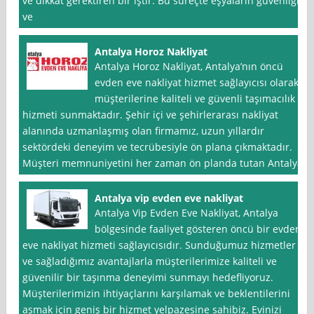
ve dikkat gerektiren bir iştir. Bu süreçte eşyaların güvenliği
ve
Antalya Horoz Nakliyat
Antalya Horoz Nakliyat, Antalya’nın öncü
evden eve nakliyat hizmet sağlayıcısı olarak,
müşterilerine kaliteli ve güvenli taşımacılık
hizmeti sunmaktadır. Şehir içi ve şehirlerarası nakliyat
alanında uzmanlaşmış olan firmamız, uzun yıllardır
sektördeki deneyim ve tecrübesiyle ön plana çıkmaktadır.
Müşteri memnuniyetini her zaman ön planda tutan Antalya
Antalya vip evden eve nakliyat
Antalya Vip Evden Eve Nakliyat, Antalya
bölgesinde faaliyet gösteren öncü bir evden
eve nakliyat hizmeti sağlayıcısıdır. Sunduğumuz hizmetler
ve sağladığımız avantajlarla müşterilerimize kaliteli ve
güvenilir bir taşınma deneyimi sunmayı hedefliyoruz.
Müşterilerimizin ihtiyaçlarını karşılamak ve beklentilerini
aşmak için geniş bir hizmet yelpazesine sahibiz. Evinizi