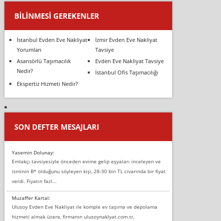
BILINMESI GEREKENLER
İstanbul Evden Eve Nakliyat
İzmir Evden Eve Nakliyat
Yorumları
Tavsiye
Asansörlü Taşımacılık
Evden Eve Nakliyat Tavsiye
Nedir?
İstanbul Ofis Taşımacılığı
Ekspertiz Hizmeti Nedir?
SON DEFTER MESAJLARI
Yasemin Dolunay:
Emlakçı tavsiyesiyle önceden evime gelip eşyaları inceleyen ve
isminin B* olduğunu söyleyen kişi, 28-30 bin TL civarında bir fiyat
verdi. Fiyatın fazl...
Muzaffer Kartal:
Ulusoy Evden Eve Nakliyat ile komple ev taşıma ve depolama
hizmeti almak üzere, firmanın ulusoynaklyat.com.tr,