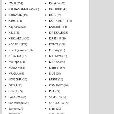
İZMİR
(551)
Kadıköy
(25)
KAHRAMANMARAŞ
(33)
KARABÜK
(40)
KARAMAN
(19)
KARS
(39)
Kartal
(24)
KASTAMONU
(31)
Kaynarca
(25)
KAYSERİ
(164)
KİLİS
(13)
KIRIKKALE
(31)
KIRKLARELİ
(36)
KIRŞEHİR
(19)
KOCAELİ
(172)
KONYA
(168)
Küçükçekmece
(26)
Kurtköy
(25)
KÜTAHYA
(27)
MALATYA
(75)
Maltepe
(24)
MANİSA
(96)
MARDİN
(53)
MERSİN
(87)
MUĞLA
(65)
MUŞ
(20)
NEVŞEHİR
(28)
NİĞDE
(26)
ORDU
(35)
OSMANİYE
(24)
Pendik
(24)
RİZE
(24)
SAKARYA
(44)
SAMSUN
(77)
Sancaktepe
(24)
ŞANLIURFA
(70)
Sarıyer
(24)
SİİRT
(20)