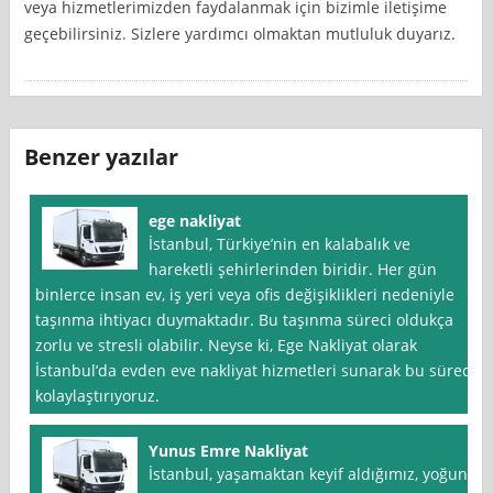
veya hizmetlerimizden faydalanmak için bizimle iletişime
geçebilirsiniz. Sizlere yardımcı olmaktan mutluluk duyarız.
Benzer yazılar
ege nakliyat
İstanbul, Türkiye’nin en kalabalık ve
hareketli şehirlerinden biridir. Her gün
binlerce insan ev, iş yeri veya ofis değişiklikleri nedeniyle
taşınma ihtiyacı duymaktadır. Bu taşınma süreci oldukça
zorlu ve stresli olabilir. Neyse ki, Ege Nakliyat olarak
İstanbul’da evden eve nakliyat hizmetleri sunarak bu süreci
kolaylaştırıyoruz.
Yunus Emre Nakliyat
İstanbul, yaşamaktan keyif aldığımız, yoğun