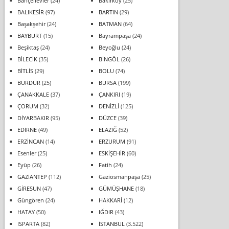
Bahçelievler
(24)
Bakırköy
(25)
BALIKESİR
(97)
BARTIN
(29)
Başakşehir
(24)
BATMAN
(64)
BAYBURT
(15)
Bayrampaşa
(24)
Beşiktaş
(24)
Beyoğlu
(24)
BİLECİK
(35)
BİNGÖL
(26)
BİTLİS
(29)
BOLU
(74)
BURDUR
(25)
BURSA
(199)
ÇANAKKALE
(37)
ÇANKIRI
(19)
ÇORUM
(32)
DENİZLİ
(125)
DİYARBAKIR
(95)
DÜZCE
(39)
EDİRNE
(49)
ELAZIĞ
(52)
ERZİNCAN
(14)
ERZURUM
(91)
Esenler
(25)
ESKİŞEHİR
(60)
Eyüp
(26)
Fatih
(24)
GAZİANTEP
(112)
Gaziosmanpaşa
(25)
GİRESUN
(47)
GÜMÜŞHANE
(18)
Güngören
(24)
HAKKARİ
(12)
HATAY
(50)
IĞDIR
(43)
ISPARTA
(82)
İSTANBUL
(3.522)