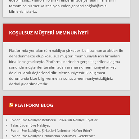
edebilirsiniz. Platform olarak rehberimizde yer alan firmaların
anlaştık sabah eve geldiklerinde de eşyalarımı düzgün şekilde
tamamına hizmet kalitesi yönünden garanti sağladığımızı
sarcaz demelerine r...
bilmenizi isteriz.
mehmet güldü:
Ankara ALİCANLAR NAKLİYAT Tutarsız ve ticari ahlak problemleri
var verdikleri fiyat teklifini arttırdılar. Sonrasında taşıma gününde
KOŞULSUZ MÜŞTERI MEMNUNIYETI
oldukça tutarsı...
Erol:
Platformda yer alan tüm nakliyat şirketleri belli zaman aralıkları ile
Ankara Alicanlar naklyat tel 5465524025. 2600 TL'ye ankaradan
denetlenmekte olup koşulsuz müşteri memnuniyeti için firmaları
Konya ya Alicanlar naklyat la anlaştık bu şahıs evin taşınacağı gün
itina ile seçmekteyiz. Platform üzerinden gerçekleştirilen alaşma
fiyatın mazoto gele...
sonunda müşteriler tarafımızdan aranarak memnuniyet anketi
doldurularak değerlendirilir. Memnuniyetsizlik oluşması
Fatih kokmese:
durumunda bize bilgi vermeniz sonucu memnuniyetsizliğiniz
Diyarbakır dan eşyamı getirtmek için anlaştım sözleşme yaptım.
derhal giderilmektedir.
Son anda fiyat artırdılar.. mecburiyetten tasittim.. bu kişiler ağrılı
Ankara merk...
Ali:
PLATFORM BLOG
İzmir de evim naklyat diye bir firmaya ev taşıttık, çok pişman
olduk. Asansörlü dediler sonra uraya asansör kurulmaz dediler
Evden Eve Nakliyat Rehberi
2024 Yılı Nakliye Fiyatları
fark istediler. ortada asa...
Talas Evden Eve Nakliyat
Evden Eve Nakliyat Şirketleri Nelerden Nefret Eder?
Nimet:
Evden Eve Nakliyat Firmalarına Sorulması Gerekenler
Ben 2021 Ağustos ilk haftası Evimi taşıdım yani İstanbul'un bir