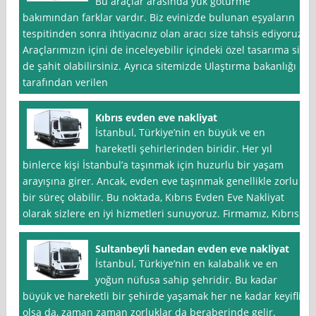
Bu araçlar arasında yük götürme
bakımından farklar vardır. Biz evinizde bulunan eşyaların
tespitinden sonra ihtiyacınız olan aracı size tahsis ediyoruz.
Araçlarımızın içini de inceleyebilir içindeki özel tasarıma siz
de şahit olabilirsiniz. Ayrıca sitemizde Ulaştırma bakanlığı
tarafından verilen
Kıbrıs evden eve nakliyat
İstanbul, Türkiye’nin en büyük ve en
hareketli şehirlerinden biridir. Her yıl
binlerce kişi İstanbul’a taşınmak için huzurlu bir yaşam
arayışına girer. Ancak, evden eve taşınmak genellikle zorlu
bir süreç olabilir. Bu noktada, Kıbrıs Evden Eve Nakliyat
olarak sizlere en iyi hizmetleri sunuyoruz. Firmamız, Kıbrıs
Sultanbeyli hanedan evden eve nakliyat
İstanbul, Türkiye’nin en kalabalık ve en
yoğun nüfusa sahip şehridir. Bu kadar
büyük ve hareketli bir şehirde yaşamak her ne kadar keyifli
olsa da, zaman zaman zorluklar da beraberinde gelir.