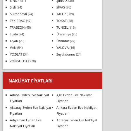
SİNOP
(21)
ŞIRNAK
(25)
Şişli
(24)
SİVAS
(76)
Sultanbeyli
(24)
TALEP
(589)
TEKİRDAĞ
(47)
TOKAT
(48)
TRABZON
(45)
TUNCELİ
(16)
Tuzla
(24)
Ümraniye
(25)
UŞAK
(29)
Üsküdar
(24)
VAN
(54)
YALOVA
(16)
YOZGAT
(34)
Zeytinburnu
(24)
ZONGULDAK
(28)
NAKLIYAT FIYATLARI
Adana Evden Eve Nakliyat
Ağrı Evden Eve Nakliyat
Fiyatları
Fiyatları
Aksaray Evden Eve Nakliyat
Ankara Evden Eve Nakliyat
Fiyatları
Fiyatları
Adıyaman Evden Eve
Antalya Evden Eve Nakliyat
Nakliyat Fiyatları
Fiyatları