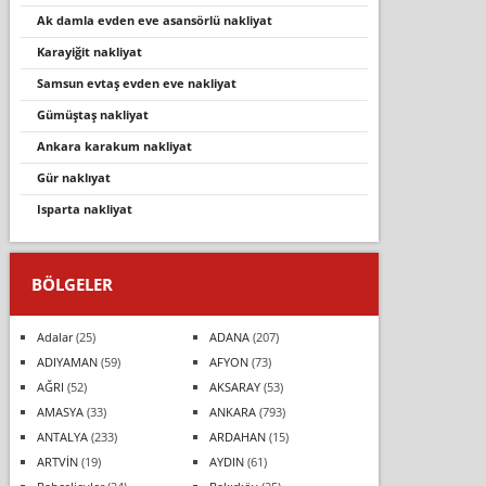
ak damla evden eve asansörlü nakli̇yat
karayi̇ği̇t nakli̇yat
samsun evtaş evden eve nakliyat
gümüştaş nakliyat
ankara karakum nakliyat
gür naklıyat
isparta nakliyat
BÖLGELER
Adalar
(25)
ADANA
(207)
ADIYAMAN
(59)
AFYON
(73)
AĞRI
(52)
AKSARAY
(53)
AMASYA
(33)
ANKARA
(793)
ANTALYA
(233)
ARDAHAN
(15)
ARTVİN
(19)
AYDIN
(61)