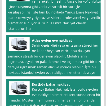
ve hareketli bir şehir. Ancak, bu yoğunluğun
içinde taşınma gibi zorlu ve stresli bir süreçle
karşılaşabiliriz. İşte tam bu noktada Yunus Emre Nakliyat
olarak devreye giriyoruz ve sizlere profesyonel ve güvenilir
hizmetler sunuyoruz. Yunus Emre Nakliyat olarak,
İstanbul’un her
Atlas evden eve nakliyat
Şehir değişikliği veya ev taşıma süreci her
ne kadar heyecan verici olsa da, aynı
zamanda stresli bir deneyim olabilir. Mobilyaların
taşınması, eşyaların paketlenmesi ve taşınması gibi bir dizi
detayla uğraşmak zaman alıcı ve yorucu olabilir. İşte bu
noktada İstanbul evden eve nakliyat hizmetleri devreye
Kurtköy bahar nakliyat
Kurtköy Bahar Nakliyat, İstanbul‘da evden
eve nakliyat hizmetleri konusunda öncü bir
firmadır. Müşteri memnuniyetini her zaman ön planda
tutan Kurtköy Bahar Nakliyat, profesyonel bir ekip ve