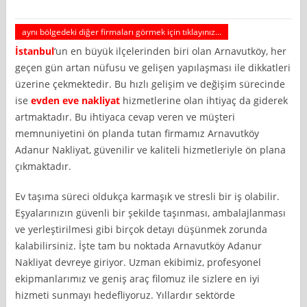
aynı bölgedeki diğer firmaları görmek için tıklayınız...
İstanbul
‘un en büyük ilçelerinden biri olan Arnavutköy, her
geçen gün artan nüfusu ve gelişen yapılaşması ile dikkatleri
üzerine çekmektedir. Bu hızlı gelişim ve değişim sürecinde
ise
evden eve nakliyat
hizmetlerine olan ihtiyaç da giderek
artmaktadır. Bu ihtiyaca cevap veren ve müşteri
memnuniyetini ön planda tutan firmamız Arnavutköy
Adanur Nakliyat, güvenilir ve kaliteli hizmetleriyle ön plana
çıkmaktadır.
Ev taşıma süreci oldukça karmaşık ve stresli bir iş olabilir.
Eşyalarınızın güvenli bir şekilde taşınması, ambalajlanması
ve yerleştirilmesi gibi birçok detayı düşünmek zorunda
kalabilirsiniz. İşte tam bu noktada Arnavutköy Adanur
Nakliyat devreye giriyor. Uzman ekibimiz, profesyonel
ekipmanlarımız ve geniş araç filomuz ile sizlere en iyi
hizmeti sunmayı hedefliyoruz. Yıllardır sektörde