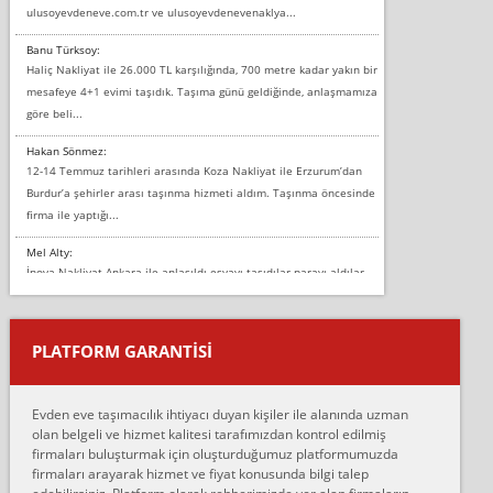
ulusoyevdeneve.com.tr ve ulusoyevdenevenaklya...
Banu Türksoy:
Haliç Nakliyat ile 26.000 TL karşılığında, 700 metre kadar yakın bir
mesafeye 4+1 evimi taşıdık. Taşıma günü geldiğinde, anlaşmamıza
göre beli...
Hakan Sönmez:
12-14 Temmuz tarihleri arasında Koza Nakliyat ile Erzurum’dan
Burdur’a şehirler arası taşınma hizmeti aldım. Taşınma öncesinde
firma ile yaptığı...
Mel Alty:
İnova Nakliyat Ankara ile anlaşıldı eşyayı taşıdılar parayı aldılar.
Salon duvarına bir baktım birisi boydan alüminyum renkli bantı
yapıştırm...
PLATFORM GARANTİSİ
Murat:
Merhaba, bu firmayı bir arkadaş tavsiyesi üzerine tercih ettim,
hiçbir sıkıntı yaşanmayacağını ve kendilerinin çok titiz
Evden eve taşımacılık ihtiyacı duyan kişiler ile alanında uzman
çalıştıklarını, müş...
olan belgeli ve hizmet kalitesi tarafımızdan kontrol edilmiş
firmaları buluşturmak için oluşturduğumuz platformumuzda
Ahmet:
firmaları arayarak hizmet ve fiyat konusunda bilgi talep
Lüleburgaz güngünes evden eve naklyat eşyalarımı taşımak için