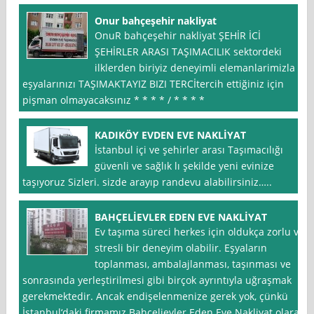
Onur bahçeşehir nakliyat
OnuR bahçeşehir nakliyat ŞEHİR İCİ
ŞEHİRLER ARASI TAŞIMACILIK sektordeki
ilklerden biriyiz deneyimli elemanlarimizla
eşyalarınızı TAŞIMAKTAYIZ BIZI TERCİtercih ettiğiniz için
pişman olmayacaksınız * * * * / * * * *
KADIKÖY EVDEN EVE NAKLİYAT
İstanbul içi ve şehirler arası Taşımacılığı
güvenli ve sağlık lı şekilde yeni evinize
taşıyoruz Sizleri. sizde arayıp randevu alabilirsiniz…..
BAHÇELİEVLER EDEN EVE NAKLİYAT
Ev taşıma süreci herkes için oldukça zorlu ve
stresli bir deneyim olabilir. Eşyaların
toplanması, ambalajlanması, taşınması ve
sonrasında yerleştirilmesi gibi birçok ayrıntıyla uğraşmak
gerekmektedir. Ancak endişelenmenize gerek yok, çünkü
İstanbul‘daki firmamız Bahçelievler Eden Eve Nakliyat olarak