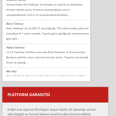
Ulusoy Evden Eve Nakliyat ile komple ev taşıma ve depolama
hizmeti almak üzere, firmanın ulusoynaklyat.com.tr,
ulusoyevdeneve.com.tr ve ulusoyevdenevenaklya...
Banu Türksoy:
Haliç Nakliyat ile 26.000 TL karşılığında, 700 metre kadar yakın bir
mesafeye 4+1 evimi taşıdık. Taşıma günü geldiğinde, anlaşmamıza
göre beli...
Hakan Sönmez:
12-14 Temmuz tarihleri arasında Koza Nakliyat ile Erzurum’dan
Burdur’a şehirler arası taşınma hizmeti aldım. Taşınma öncesinde
firma ile yaptığı...
Mel Alty:
İnova Nakliyat Ankara ile anlaşıldı eşyayı taşıdılar parayı aldılar.
Salon duvarına bir baktım birisi boydan alüminyum renkli bantı
yapıştırm...
PLATFORM GARANTİSİ
Murat:
Merhaba, bu firmayı bir arkadaş tavsiyesi üzerine tercih ettim,
hiçbir sıkıntı yaşanmayacağını ve kendilerinin çok titiz
Evden eve taşımacılık ihtiyacı duyan kişiler ile alanında uzman
çalıştıklarını, müş...
olan belgeli ve hizmet kalitesi tarafımızdan kontrol edilmiş