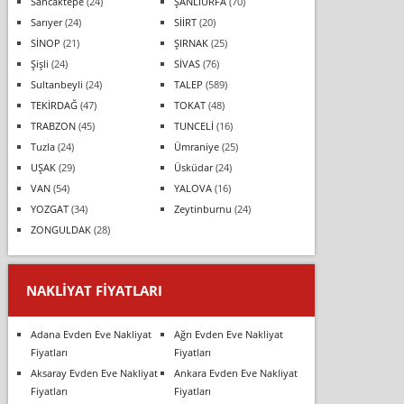
Sancaktepe
(24)
ŞANLIURFA
(70)
Sarıyer
(24)
SİİRT
(20)
SİNOP
(21)
ŞIRNAK
(25)
Şişli
(24)
SİVAS
(76)
Sultanbeyli
(24)
TALEP
(589)
TEKİRDAĞ
(47)
TOKAT
(48)
TRABZON
(45)
TUNCELİ
(16)
Tuzla
(24)
Ümraniye
(25)
UŞAK
(29)
Üsküdar
(24)
VAN
(54)
YALOVA
(16)
YOZGAT
(34)
Zeytinburnu
(24)
ZONGULDAK
(28)
NAKLIYAT FIYATLARI
Adana Evden Eve Nakliyat
Ağrı Evden Eve Nakliyat
Fiyatları
Fiyatları
Aksaray Evden Eve Nakliyat
Ankara Evden Eve Nakliyat
Fiyatları
Fiyatları