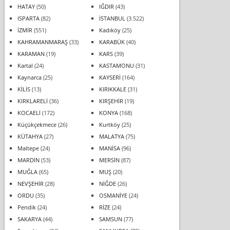
HATAY
(50)
IĞDIR
(43)
ISPARTA
(82)
İSTANBUL
(3.522)
İZMİR
(551)
Kadıköy
(25)
KAHRAMANMARAŞ
(33)
KARABÜK
(40)
KARAMAN
(19)
KARS
(39)
Kartal
(24)
KASTAMONU
(31)
Kaynarca
(25)
KAYSERİ
(164)
KİLİS
(13)
KIRIKKALE
(31)
KIRKLARELİ
(36)
KIRŞEHİR
(19)
KOCAELİ
(172)
KONYA
(168)
Küçükçekmece
(26)
Kurtköy
(25)
KÜTAHYA
(27)
MALATYA
(75)
Maltepe
(24)
MANİSA
(96)
MARDİN
(53)
MERSİN
(87)
MUĞLA
(65)
MUŞ
(20)
NEVŞEHİR
(28)
NİĞDE
(26)
ORDU
(35)
OSMANİYE
(24)
Pendik
(24)
RİZE
(24)
SAKARYA
(44)
SAMSUN
(77)