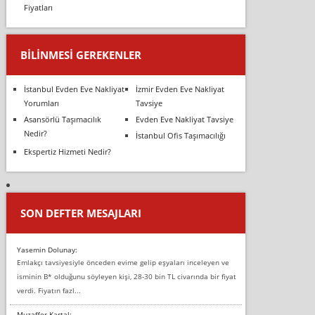
Fiyatları
BILINMESI GEREKENLER
İstanbul Evden Eve Nakliyat
İzmir Evden Eve Nakliyat
Yorumları
Tavsiye
Asansörlü Taşımacılık
Evden Eve Nakliyat Tavsiye
Nedir?
İstanbul Ofis Taşımacılığı
Ekspertiz Hizmeti Nedir?
SON DEFTER MESAJLARI
Yasemin Dolunay:
Emlakçı tavsiyesiyle önceden evime gelip eşyaları inceleyen ve
isminin B* olduğunu söyleyen kişi, 28-30 bin TL civarında bir fiyat
verdi. Fiyatın fazl...
Muzaffer Kartal: