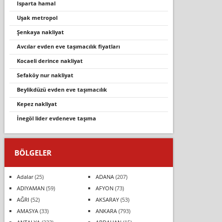
isparta hamal
uşak metropol
şenkaya nakliyat
avcılar evden eve taşımacılık fiyatları
kocaeli derince nakliyat
sefaköy nur nakliyat
beylikdüzü evden eve taşımacılık
kepez nakliyat
i̇negöl lider evdeneve taşıma
BÖLGELER
Adalar
(25)
ADANA
(207)
ADIYAMAN
(59)
AFYON
(73)
AĞRI
(52)
AKSARAY
(53)
AMASYA
(33)
ANKARA
(793)