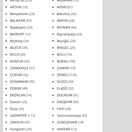
ANTALYA
(233)
ARDAHAN
(15)
ARTVİN
(19)
AYDIN
(61)
Bahçelievler
(24)
Bakırköy
(25)
BALIKESİR
(97)
BARTIN
(29)
Başakşehir
(24)
BATMAN
(64)
BAYBURT
(15)
Bayrampaşa
(24)
Beşiktaş
(24)
Beyoğlu
(24)
BİLECİK
(35)
BİNGÖL
(26)
BİTLİS
(29)
BOLU
(74)
BURDUR
(25)
BURSA
(199)
ÇANAKKALE
(37)
ÇANKIRI
(19)
ÇORUM
(32)
DENİZLİ
(125)
DİYARBAKIR
(95)
DÜZCE
(39)
EDİRNE
(49)
ELAZIĞ
(52)
ERZİNCAN
(14)
ERZURUM
(91)
Esenler
(25)
ESKİŞEHİR
(60)
Eyüp
(26)
Fatih
(24)
GAZİANTEP
(112)
Gaziosmanpaşa
(25)
GİRESUN
(47)
GÜMÜŞHANE
(18)
Güngören
(24)
HAKKARİ
(12)