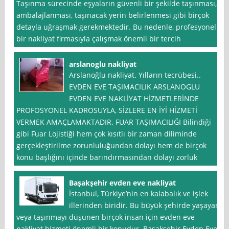
Taşınma sürecinde eşyaların güvenli bir şekilde taşınması,
ambalajlanması, taşınacak yerin belirlenmesi gibi birçok
detayla uğraşmak gerekmektedir. Bu nedenle, profesyonel
bir nakliyat firmasıyla çalışmak önemli bir tercih
arslanoglu nakliyat
Arslanoğlu nakliyat. Yılların tecrübesi..
EVDEN EVE TAŞIMACILIK ARSLANOGLU
EVDEN EVE NAKLİYAT HİZMETLERİNDE
PROFOSYONEL KADROSUYLA, SİZLERE EN İYİ HİZMETİ
VERMEK AMAÇLAMAKTADIR. FUAR TAŞIMACILIĞI Bilindiği
gibi Fuar Lojistiği hem çok kısıtlı bir zaman diliminde
gerçekleştirilme zorunluluğundan dolayı hem de birçok
konu başlığını içinde barındırmasından dolayı zorluk
Başakşehir evden eve nakliyat
İstanbul, Türkiye’nin en kalabalık ve işlek
illerinden biridir. Bu büyük şehirde yaşayan
veya taşınmayı düşünen birçok insan için evden eve
nakliyat hizmeti önemli bir konudur. Başakşehir Evden Eve