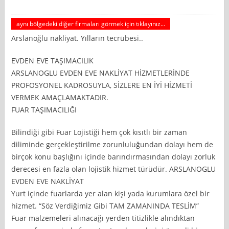
aynı bölgedeki diğer firmaları görmek için tıklayınız...
Arslanoğlu nakliyat. Yılların tecrübesi..
EVDEN EVE TAŞIMACILIK
ARSLANOGLU EVDEN EVE NAKLİYAT HİZMETLERİNDE
PROFOSYONEL KADROSUYLA, SİZLERE EN İYİ HİZMETİ
VERMEK AMAÇLAMAKTADIR.
FUAR TAŞIMACILIĞI
Bilindiği gibi Fuar Lojistiği hem çok kısıtlı bir zaman
diliminde gerçekleştirilme zorunluluğundan dolayı hem de
birçok konu başlığını içinde barındırmasından dolayı zorluk
derecesi en fazla olan lojistik hizmet türüdür. ARSLANOGLU
EVDEN EVE NAKLİYAT
Yurt içinde fuarlarda yer alan kişi yada kurumlara özel bir
hizmet. “Söz Verdiğimiz Gibi TAM ZAMANINDA TESLİM”
Fuar malzemeleri alınacağı yerden titizlikle alındıktan