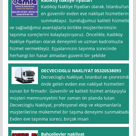
Kadıköy nakliye fiyatları
Kadıköy Nakliye Fiyatları olarak, İstanbul‘un
en güvenilir evden eve nakliyat hizmetlerini
sunmaktayız. Sunduğumuz kaliteli hizmetler
ve sağladığımız avantajlarla birlikte müşterilerimizin
taşınma süreçlerini kolaylaştırıyoruz. Öncelikle, Kadıköy
Nakliye Fiyatları olarak deneyimli ve uzman kadromuzla
hizmet vermekteyiz. Eşyalarınızın taşınma sürecinde
herhangi bir hasar almadan güvenli bir şekilde
DECVECIOGLU NAKLIYAT 05320538093
Decvecioglu Nakliyat, İstanbul ve çevresinde
önde gelen evden eve nakliyat hizmetleri
sunan bir firmadır. Güvenilir ve kaliteli hizmet anlayışıyla
müşteri memnuniyetini her zaman ön planda tutan
Decvecioglu Nakliyat, profesyonel ekip ve ekipmanlarla
müşterilerine mükemmel bir taşıma deneyimi sunmaktadır.
Evden eve taşınma süreci, birçok insan
Bahçelievler nakliyat