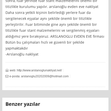
sonra, fuar yerinde fuar stant malzemelerini önemli bir
titizlikle kurulumu yapılır. arslanoğlu evden eve nakliyat
Daha sonra yetkili kişinin belirlediği yerlere fuar da
sergilenecek eşyalar aynı şekilde önemli bir titizlikle
yerleştirilir. Fuar bitiminde gine aynı şekilde önemli bir
titizlikle fuar stant malzemelerini ve sergilenmiş eşyaları
aldığımız yere bırakıyoruz. ARSLANOGLU EVDEN EVE firması
Bütün bu çalışmaları hızlı ve güvenli bir şekilde
yapmaktakdır
-Arslanoğlu nakliyat
web: http://www.arslanoglunakliyat.net/
e-posta:
arslanoglu20202009@hotmail.com
Benzer yazılar