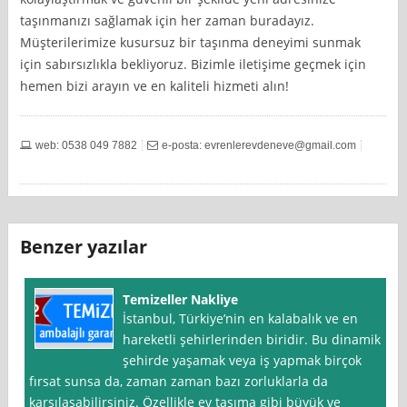
taşınmanızı sağlamak için her zaman buradayız.
Müşterilerimize kusursuz bir taşınma deneyimi sunmak
için sabırsızlıkla bekliyoruz. Bizimle iletişime geçmek için
hemen bizi arayın ve en kaliteli hizmeti alın!
web: 0538 049 7882
e-posta:
evrenlerevdeneve@gmail.com
Benzer yazılar
Temizeller Nakliye
İstanbul, Türkiye’nin en kalabalık ve en
hareketli şehirlerinden biridir. Bu dinamik
şehirde yaşamak veya iş yapmak birçok
fırsat sunsa da, zaman zaman bazı zorluklarla da
karşılaşabilirsiniz. Özellikle ev taşıma gibi büyük ve