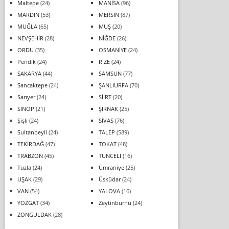
Maltepe
(24)
MANİSA
(96)
MARDİN
(53)
MERSİN
(87)
MUĞLA
(65)
MUŞ
(20)
NEVŞEHİR
(28)
NİĞDE
(26)
ORDU
(35)
OSMANİYE
(24)
Pendik
(24)
RİZE
(24)
SAKARYA
(44)
SAMSUN
(77)
Sancaktepe
(24)
ŞANLIURFA
(70)
Sarıyer
(24)
SİİRT
(20)
SİNOP
(21)
ŞIRNAK
(25)
Şişli
(24)
SİVAS
(76)
Sultanbeyli
(24)
TALEP
(589)
TEKİRDAĞ
(47)
TOKAT
(48)
TRABZON
(45)
TUNCELİ
(16)
Tuzla
(24)
Ümraniye
(25)
UŞAK
(29)
Üsküdar
(24)
VAN
(54)
YALOVA
(16)
YOZGAT
(34)
Zeytinburnu
(24)
ZONGULDAK
(28)