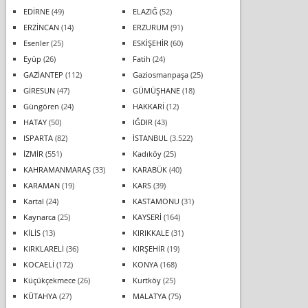
EDİRNE
(49)
ELAZIĞ
(52)
ERZİNCAN
(14)
ERZURUM
(91)
Esenler
(25)
ESKİŞEHİR
(60)
Eyüp
(26)
Fatih
(24)
GAZİANTEP
(112)
Gaziosmanpaşa
(25)
GİRESUN
(47)
GÜMÜŞHANE
(18)
Güngören
(24)
HAKKARİ
(12)
HATAY
(50)
IĞDIR
(43)
ISPARTA
(82)
İSTANBUL
(3.522)
İZMİR
(551)
Kadıköy
(25)
KAHRAMANMARAŞ
(33)
KARABÜK
(40)
KARAMAN
(19)
KARS
(39)
Kartal
(24)
KASTAMONU
(31)
Kaynarca
(25)
KAYSERİ
(164)
KİLİS
(13)
KIRIKKALE
(31)
KIRKLARELİ
(36)
KIRŞEHİR
(19)
KOCAELİ
(172)
KONYA
(168)
Küçükçekmece
(26)
Kurtköy
(25)
KÜTAHYA
(27)
MALATYA
(75)