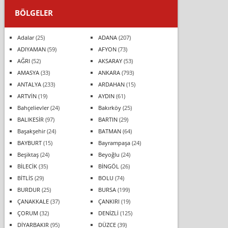
BÖLGELER
Adalar
(25)
ADANA
(207)
ADIYAMAN
(59)
AFYON
(73)
AĞRI
(52)
AKSARAY
(53)
AMASYA
(33)
ANKARA
(793)
ANTALYA
(233)
ARDAHAN
(15)
ARTVİN
(19)
AYDIN
(61)
Bahçelievler
(24)
Bakırköy
(25)
BALIKESİR
(97)
BARTIN
(29)
Başakşehir
(24)
BATMAN
(64)
BAYBURT
(15)
Bayrampaşa
(24)
Beşiktaş
(24)
Beyoğlu
(24)
BİLECİK
(35)
BİNGÖL
(26)
BİTLİS
(29)
BOLU
(74)
BURDUR
(25)
BURSA
(199)
ÇANAKKALE
(37)
ÇANKIRI
(19)
ÇORUM
(32)
DENİZLİ
(125)
DİYARBAKIR
(95)
DÜZCE
(39)