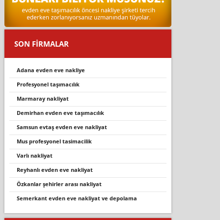
SON FİRMALAR
adana evden eve nakliye
profesyonel taşımacılık
marmaray nakli̇yat
demi̇rhan evden eve taşimacilik
samsun evtaş evden eve nakliyat
mus profesyonel tasi̇maci̇li̇k
varli nakli̇yat
reyhanlı evden eve nakliyat
özkanlar şehi̇rler arasi nakli̇yat
semerkant evden eve nakliyat ve depolama