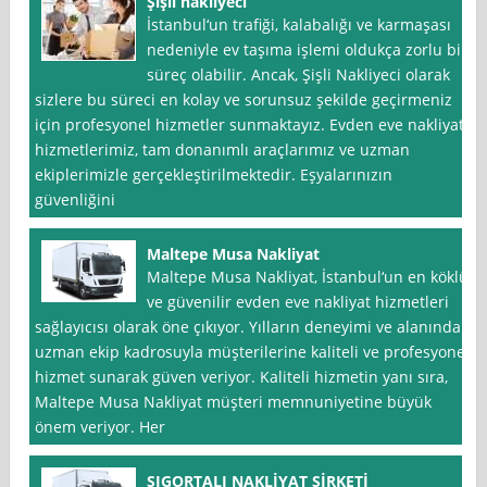
Şişli nakliyeci
İstanbul‘un trafiği, kalabalığı ve karmaşası
nedeniyle ev taşıma işlemi oldukça zorlu bir
süreç olabilir. Ancak, Şişli Nakliyeci olarak
sizlere bu süreci en kolay ve sorunsuz şekilde geçirmeniz
için profesyonel hizmetler sunmaktayız. Evden eve nakliyat
hizmetlerimiz, tam donanımlı araçlarımız ve uzman
ekiplerimizle gerçekleştirilmektedir. Eşyalarınızın
güvenliğini
Maltepe Musa Nakliyat
Maltepe Musa Nakliyat, İstanbul‘un en köklü
ve güvenilir evden eve nakliyat hizmetleri
sağlayıcısı olarak öne çıkıyor. Yılların deneyimi ve alanında
uzman ekip kadrosuyla müşterilerine kaliteli ve profesyonel
hizmet sunarak güven veriyor. Kaliteli hizmetin yanı sıra,
Maltepe Musa Nakliyat müşteri memnuniyetine büyük
önem veriyor. Her
SIGORTALI NAKLİYAT ŞİRKETİ