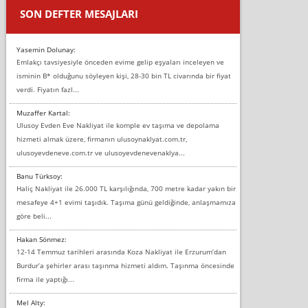
SON DEFTER MESAJLARI
Yasemin Dolunay:
Emlakçı tavsiyesiyle önceden evime gelip eşyaları inceleyen ve
isminin B* olduğunu söyleyen kişi, 28-30 bin TL civarında bir fiyat
verdi. Fiyatın fazl...
Muzaffer Kartal:
Ulusoy Evden Eve Nakliyat ile komple ev taşıma ve depolama
hizmeti almak üzere, firmanın ulusoynaklyat.com.tr,
ulusoyevdeneve.com.tr ve ulusoyevdenevenaklya...
Banu Türksoy:
Haliç Nakliyat ile 26.000 TL karşılığında, 700 metre kadar yakın bir
mesafeye 4+1 evimi taşıdık. Taşıma günü geldiğinde, anlaşmamıza
göre beli...
Hakan Sönmez:
12-14 Temmuz tarihleri arasında Koza Nakliyat ile Erzurum’dan
Burdur’a şehirler arası taşınma hizmeti aldım. Taşınma öncesinde
firma ile yaptığı...
Mel Alty: