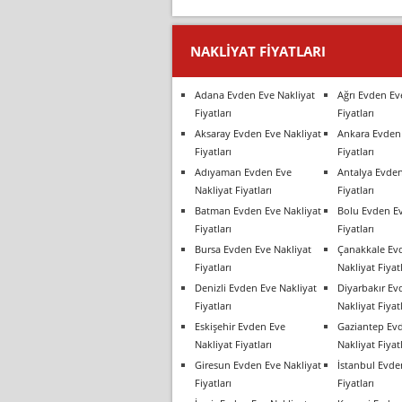
NAKLIYAT FIYATLARI
Adana Evden Eve Nakliyat
Ağrı Evden Ev
Fiyatları
Fiyatları
Aksaray Evden Eve Nakliyat
Ankara Evden 
Fiyatları
Fiyatları
Adıyaman Evden Eve
Antalya Evden
Nakliyat Fiyatları
Fiyatları
Batman Evden Eve Nakliyat
Bolu Evden Ev
Fiyatları
Fiyatları
Bursa Evden Eve Nakliyat
Çanakkale Ev
Fiyatları
Nakliyat Fiyatl
Denizli Evden Eve Nakliyat
Diyarbakır Ev
Fiyatları
Nakliyat Fiyatl
Eskişehir Evden Eve
Gaziantep Ev
Nakliyat Fiyatları
Nakliyat Fiyatl
Giresun Evden Eve Nakliyat
İstanbul Evde
Fiyatları
Fiyatları