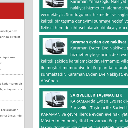
Karaman Yılmazoğlu Nakliyat 
nakliyat hizmetleri alanında ö
vermekteyiz. Sunduğumuz hizmetler ve sağlad
kaliteli bir taşıma deneyimi sunmayı hedefliy
fiziksel hem de zihinsel olarak oldukça yorucu 
 inceleyen ve
arında bir fiyat
Karaman evden eve nakliyat
Karaman Evden Eve Nakliyat, p
hizmetleriyle şehrinizdeki evde
ve depolama
kaliteli şekilde karşılamaktadır. Firmamız, yı
r,
ile müşteri memnuniyetini ön planda tutarak
.
sunmaktadır. Karaman Evden Eve Nakliyat, ev 
düşünen
e kadar yakın bir
nde, anlaşmamıza
SARIVELİLER TAŞIMACILIK
KARAMAN’da Evden Eve Nakliya
Sariveli̇ler Taşimacilik Sariveli̇
e Erzurum’dan
KARAMAN ve çevre illerde evden eve nakliyat 
aşınma öncesinde
Müşteri memnuniyetini her zaman ön planda t
teknik donanımıyla güvenilir ve kaliteli hizm