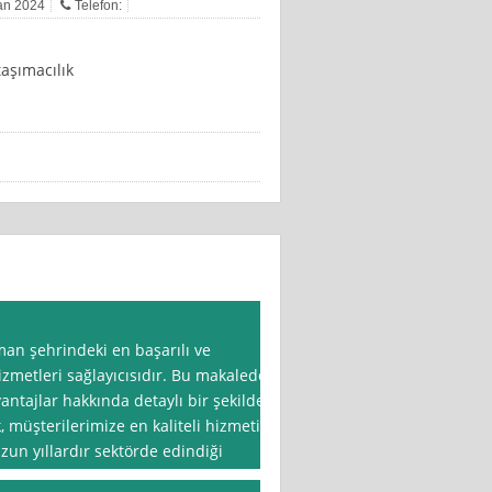
san 2024
Telefon:
aşımacılık
an şehrindeki en başarılı ve
izmetleri sağlayıcısıdır. Bu makalede,
ntajlar hakkında detaylı bir şekilde
, müşterilerimize en kaliteli hizmeti
zun yıllardır sektörde edindiği