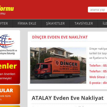
FTER
FİRMA EKLE
ŞİKAYETLER
TAVSİYELER
İL
ATALAY Evden Eve Nakliyat