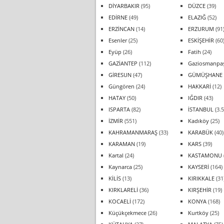
DİYARBAKIR
(95)
DÜZCE
(39)
EDİRNE
(49)
ELAZIĞ
(52)
ERZİNCAN
(14)
ERZURUM
(91
Esenler
(25)
ESKİŞEHİR
(60
Eyüp
(26)
Fatih
(24)
GAZİANTEP
(112)
Gaziosmanpa
GİRESUN
(47)
GÜMÜŞHANE
Güngören
(24)
HAKKARİ
(12)
HATAY
(50)
IĞDIR
(43)
ISPARTA
(82)
İSTANBUL
(3.5
İZMİR
(551)
Kadıköy
(25)
KAHRAMANMARAŞ
(33)
KARABÜK
(40)
KARAMAN
(19)
KARS
(39)
Kartal
(24)
KASTAMONU
Kaynarca
(25)
KAYSERİ
(164)
KİLİS
(13)
KIRIKKALE
(31
KIRKLARELİ
(36)
KIRŞEHİR
(19)
KOCAELİ
(172)
KONYA
(168)
Küçükçekmece
(26)
Kurtköy
(25)