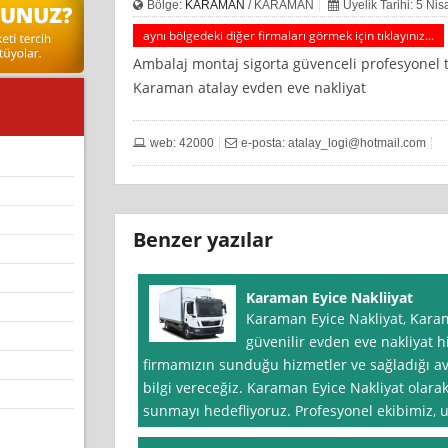
Bölge:
KARAMAN
/ KARAMAN
Üyelik Tarihi: 5 Ni
aynı bölgedeki diğer firmaları görmek için tıklayınız...
Ambalaj montaj sigorta güvenceli profesyonel t
Karaman atalay evden eve nakliyat
web: 42000
e-posta:
atalay_logi@hotmail.com
Benzer yazılar
Karaman Eyice Nakliiyat
Karaman Eyice Nakliyat, Karam
güvenilir evden eve nakliyat h
firmamızın sunduğu hizmetler ve sağladığı ava
bilgi vereceğiz. Karaman Eyice Nakliyat olarak
sunmayı hedefliyoruz. Profesyonel ekibimiz, u