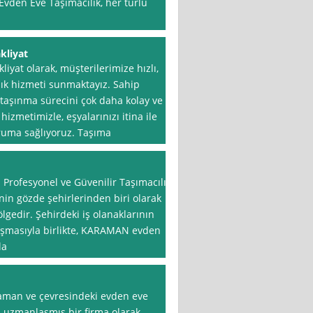
Evden Eve Taşımacılık, her türlü
kliyat
yat olarak, müşterilerimize hızlı,
ılık hizmeti sunmaktayız. Sahip
aşınma sürecini çok daha kolay ve
izmetimizle, eşyalarınızı itina ile
ruma sağlıyoruz. Taşıma
Profesyonel ve Güvenilir Taşımacılık
in gözde şehirlerinden biri olarak
gedir. Şehirdeki iş olanaklarının
luşmasıyla birlikte, KARAMAN evden
la
aman ve çevresindeki evden eve
 uzmanlaşmış bir firma olarak