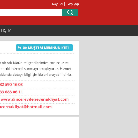
|
Kayıt ol
Giriş yap
ETİŞİM