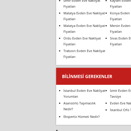
İzmir Evden Eve Nakliyat
Kayseri Evden
Fiyatları
Fiyatları
Malatya Evden Eve Nakliyat
Konya Evden 
Fiyatları
Fiyatları
Malatya Evden Eve Nakliyat
Mersin Evden 
Fiyatları
Fiyatları
Ordu Evden Eve Nakliyat
Sivas Evden E
Fiyatları
Fiyatları
Trabzon Evden Eve Nakliyat
Fiyatları
BILINMESI GEREKENLER
İstanbul Evden Eve Nakliyat
İzmir Evden E
Yorumları
Tavsiye
Asansörlü Taşımacılık
Evden Eve Nak
Nedir?
İstanbul Ofis 
Ekspertiz Hizmeti Nedir?