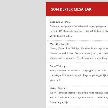
SON DEFTER MESAJLARI
Yasemin Dolunay:
Emlakçı tavsiyesiyle önceden evime gelip eşyaları
isminin B* olduğunu söyleyen kişi, 28-30 bin TL civ
verdi. Fiyatın fazl...
Muzaffer Kartal:
Ulusoy Evden Eve Nakliyat ile komple ev taşıma 
hizmeti almak üzere, firmanın ulusoynaklyat.com.t
ulusoyevdeneve.com.tr ve ulusoyevdenevenaklya..
Banu Türksoy:
Haliç Nakliyat ile 26.000 TL karşılığında, 700 metr
mesafeye 4+1 evimi taşıdık. Taşıma günü geldiği
göre beli...
Hakan Sönmez:
12-14 Temmuz tarihleri arasında Koza Nakliyat il
Burdur’a şehirler arası taşınma hizmeti aldım. T
firma ile yaptığı...