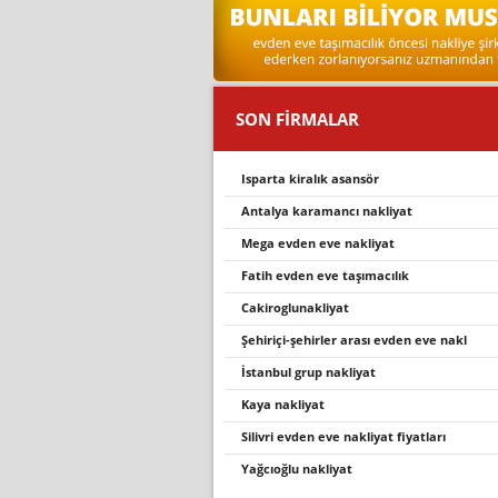
SON FİRMALAR
isparta kiralık asansör
antalya karamancı nakliyat
mega evden eve nakliyat
fatih evden eve taşımacılık
caki̇roglunakli̇yat
şehi̇ri̇çi̇-şehi̇rler arasi evden eve nakl
i̇stanbul grup nakliyat
kaya nakliyat
silivri evden eve nakliyat fiyatları
yağcıoğlu nakliyat