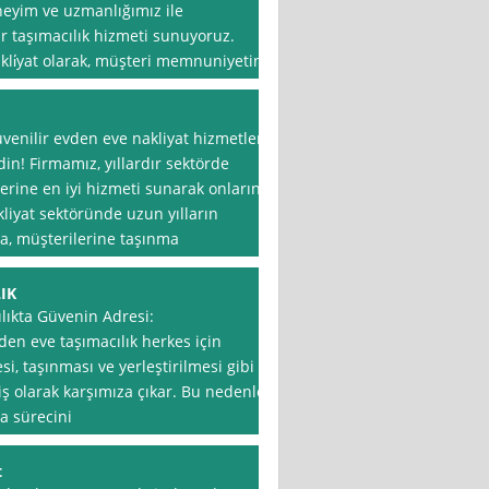
eneyim ve uzmanlığımız ile
ir taşımacılık hizmeti sunuyoruz.
akli̇yat olarak, müşteri memnuniyetini
enilir evden eve nakliyat hizmetleri
din! Firmamız, yıllardır sektörde
rine en iyi hizmeti sunarak onların
iyat sektöründe uzun yılların
ma, müşterilerine taşınma
IK
ıkta Güvenin Adresi:
den eve taşımacılık herkes için
si, taşınması ve yerleştirilmesi gibi
iş olarak karşımıza çıkar. Bu nedenle
ma sürecini
t