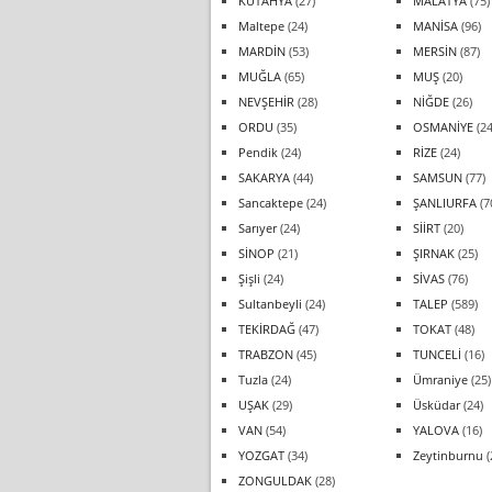
KÜTAHYA
(27)
MALATYA
(75)
Maltepe
(24)
MANİSA
(96)
MARDİN
(53)
MERSİN
(87)
MUĞLA
(65)
MUŞ
(20)
NEVŞEHİR
(28)
NİĞDE
(26)
ORDU
(35)
OSMANİYE
(24
Pendik
(24)
RİZE
(24)
SAKARYA
(44)
SAMSUN
(77)
Sancaktepe
(24)
ŞANLIURFA
(7
Sarıyer
(24)
SİİRT
(20)
SİNOP
(21)
ŞIRNAK
(25)
Şişli
(24)
SİVAS
(76)
Sultanbeyli
(24)
TALEP
(589)
TEKİRDAĞ
(47)
TOKAT
(48)
TRABZON
(45)
TUNCELİ
(16)
Tuzla
(24)
Ümraniye
(25)
UŞAK
(29)
Üsküdar
(24)
VAN
(54)
YALOVA
(16)
YOZGAT
(34)
Zeytinburnu
(
ZONGULDAK
(28)