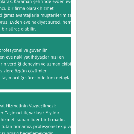
olarak, Karaman şehrinde evden eve
ncü bir firma olarak hizmet
ığımız avantajlarla müşterilerimize
oruz. Evden eve nakliyat süreci, hem
bir süreç olabilir.
rofesyonel ve güvenilir
n eve nakliyat ihtiyaçlarınızı en
lların verdiği deneyim ve uzman ekibi
 sizlere özgün çözümler
taşımacılığı sürecinde tüm detayları
t Hizmetinin Vazgeçilmezi:
ler Taşimacilik, yaklaşık * yıldır
hizmeti sunan lider bir firmadır.
utan firmamız, profesyonel ekip ve
et sunmayı hedeflemektedir.