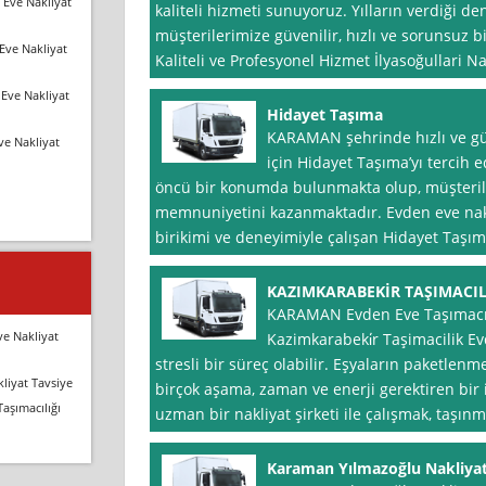
 Eve Nakliyat
kaliteli hizmeti sunuyoruz. Yılların verdiği d
müşterilerimize güvenilir, hızlı ve sorunsuz b
Eve Nakliyat
Kaliteli ve Profesyonel Hizmet İlyasoğullari N
Eve Nakliyat
Hidayet Taşıma
KARAMAN şehrinde hızlı ve güv
ve Nakliyat
için Hidayet Taşıma’yı tercih e
öncü bir konumda bulunmakta olup, müşterile
memnuniyetini kazanmaktadır. Evden eve nakl
birikimi ve deneyimiyle çalışan Hidayet Taşı
KAZIMKARABEKİR TAŞIMACIL
KARAMAN Evden Eve Taşımacıl
ve Nakliyat
Kazimkarabeki̇r Taşimacilik Ev
stresli bir süreç olabilir. Eşyaların paketlenme
liyat Tavsiye
birçok aşama, zaman ve enerji gerektiren bir 
Taşımacılığı
uzman bir nakliyat şirketi ile çalışmak, taşın
Karaman Yılmazoğlu Nakliya