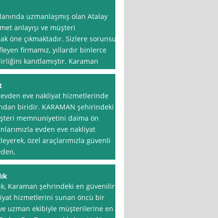
lanında uzmanlaşmış olan Atalay
zmet anlayışı ve müşteri
ak öne çıkmaktadır. Sizlere sorunsuz
eyen firmamız, yıllardır binlerce
irliğini kanıtlamıştır. Karaman
t
evden eve nakliyat hizmetlerinde
ından biridir. KARAMAN şehirindeki
şteri memnuniyetini daima ön
nlarımızla evden eve nakliyat
tleyerek, özel araçlarımızla güvenli
eden,
ık
k, Karaman şehrindeki en güvenilir
iyat hizmetlerini sunan öncü bir
e ve uzman ekibiyle müşterilerine en