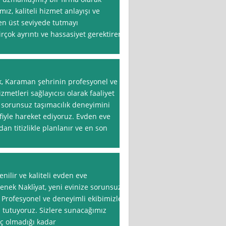
ız, kaliteli hizmet anlayışı ve
en üst seviyede tutmayı
rçok ayrıntı ve hassasiyet gerektiren
, Karaman şehrinin profesyonel ve
zmetleri sağlayıcısı olarak faaliyet
e sorunsuz taşımacılık deneyimini
fiyle hareket ediyoruz. Evden eve
n titizlikle planlanır ve en son
ilir ve kaliteli evden eve
nek Nakli̇yat, yeni evinize sorunsuz
 Profesyonel ve deneyimli ekibimizle
tutuyoruz. Sizlere sunacağımız
iç olmadığı kadar