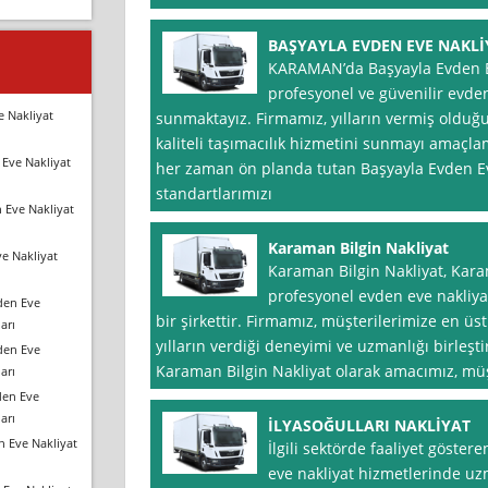
BAŞYAYLA EVDEN EVE NAKLİ
KARAMAN’da Başyayla Evden Eve
profesyonel ve güvenilir evden
e Nakliyat
sunmaktayız. Firmamız, yılların vermiş olduğu
kaliteli taşımacılık hizmetini sunmayı amaçl
Eve Nakliyat
her zaman ön planda tutan Başyayla Evden Eve 
standartlarımızı
 Eve Nakliyat
Karaman Bilgin Nakliyat
e Nakliyat
Karaman Bilgin Nakliyat, Karam
profesyonel evden eve nakliyat
den Eve
bir şirkettir. Firmamız, müşterilerimize en 
arı
yılların verdiği deneyimi ve uzmanlığı birleşt
den Eve
Karaman Bilgin Nakliyat olarak amacımız, müş
arı
den Eve
arı
İLYASOĞULLARI NAKLİYAT
n Eve Nakliyat
İlgili sektörde faaliyet gösteren
eve nakliyat hizmetlerinde uz