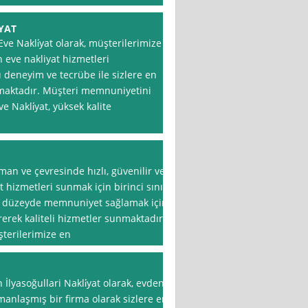
YAT
 Nakli̇yat olarak, müşterilerimize
 eve nakliyat hizmetleri
 deneyim ve tecrübe ile sizlere en
amaktadır. Müşteri memnuniyetini
Nakli̇yat, yüksek kalite
an ve çevresinde hızlı, güvenilir ve
 hizmetleri sunmak için birinci sınıf
üst düzeyde memnuniyet sağlamak için
irerek kaliteli hizmetler sunmaktadır.
terilerimize en
 İlyasoğullari Nakli̇yat olarak, evden
manlaşmış bir firma olarak sizlere en