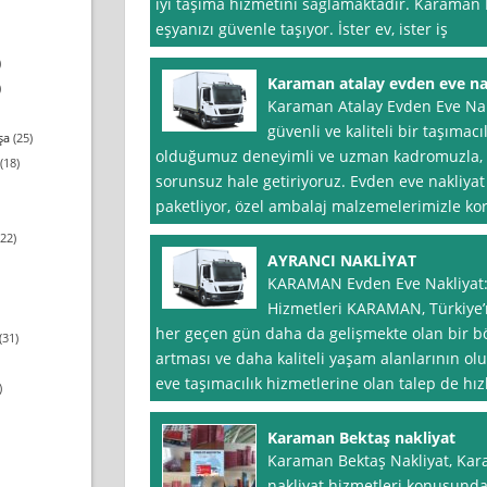
iyi taşıma hizmetini sağlamaktadır. Karaman 
eşyanızı güvenle taşıyor. İster ev, ister iş
)
Karaman atalay evden eve na
)
Karaman Atalay Evden Eve Nakli
güvenli ve kaliteli bir taşımac
şa
(25)
olduğumuz deneyimli ve uzman kadromuzla, t
(18)
sorunsuz hale getiriyoruz. Evden eve nakliyat h
paketliyor, özel ambalaj malzemelerimizle ko
22)
AYRANCI NAKLİYAT
KARAMAN Evden Eve Nakliyat: 
Hizmetleri KARAMAN, Türkiye’n
her geçen gün daha da gelişmekte olan bir böl
(31)
artması ve daha kaliteli yaşam alanlarının o
eve taşımacılık hizmetlerine olan talep de hız
)
Karaman Bektaş nakliyat
Karaman Bektaş Nakliyat, Kar
nakliyat hizmetleri konusunda