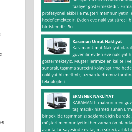
faaliyet göstermektedir. Firmam
profesyonel ekibi ile müşteri memnuniyetini 
hedeflemektedir. Evden eve nakliyat süreci, bi
bir işlemdir. Bu
)
Karaman Umut Nakliyat
Karaman Umut Nakliyat olarak
güvenilir evden eve nakliyat hi
0)
göstermekteyiz. Müşterilerimize en kaliteli v
sunarak, taşınma sürecini kolaylaştırma hede
nakliyat hizmetimiz, uzman kadromuz tarafında
teknolojileri
ERMENEK NAKLİYAT
KARAMAN firmalarının en güven
taşımacılık hizmeti sunan Erme
bir şekilde taşınmanızı sağlamak için burada.
24)
müşteri memnuniyetini her zaman ön planda 
avantajlar sayesinde ev taşıma süreci, artık h