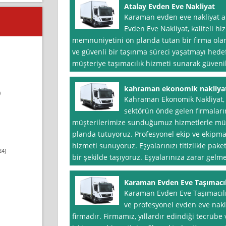
Atalay Evden Eve Nakliyat
Karaman evden eve nakliyat a
Evden Eve Nakliyat, kaliteli hi
memnuniyetini ön planda tutan bir firma olar
ve güvenli bir taşınma süreci yaşatmayı hedefl
müşteriye taşımacılık hizmeti sunarak güvenil
kahraman ekonomik nakliya
)
Kahraman Ekonomik Nakliyat, 
sektörün önde gelen firmalar
müşterilerimize sunduğumuz hizmetlerle mü
planda tutuyoruz. Profesyonel ekip ve ekipma
hizmeti sunuyoruz. Eşyalarınızı titizlikle pake
24)
bir şekilde taşıyoruz. Eşyalarınıza zarar gelm
Karaman Evden Eve Taşımacıl
Karaman Evden Eve Taşımacılı
ve profesyonel evden eve nakl
firmadır. Firmamız, yıllardır edindiği tecrüb