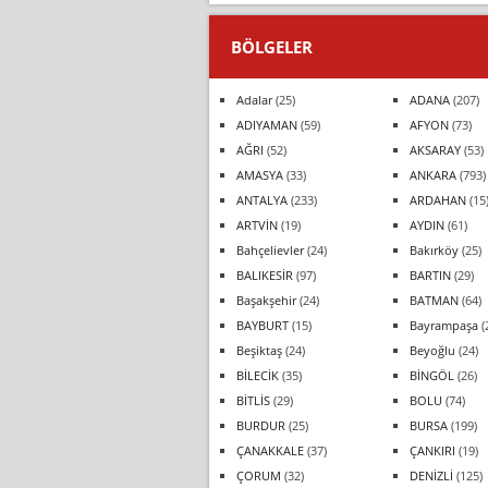
BÖLGELER
Adalar
(25)
ADANA
(207)
ADIYAMAN
(59)
AFYON
(73)
AĞRI
(52)
AKSARAY
(53)
AMASYA
(33)
ANKARA
(793)
ANTALYA
(233)
ARDAHAN
(15
ARTVİN
(19)
AYDIN
(61)
Bahçelievler
(24)
Bakırköy
(25)
BALIKESİR
(97)
BARTIN
(29)
Başakşehir
(24)
BATMAN
(64)
BAYBURT
(15)
Bayrampaşa
(
Beşiktaş
(24)
Beyoğlu
(24)
BİLECİK
(35)
BİNGÖL
(26)
BİTLİS
(29)
BOLU
(74)
BURDUR
(25)
BURSA
(199)
ÇANAKKALE
(37)
ÇANKIRI
(19)
ÇORUM
(32)
DENİZLİ
(125)