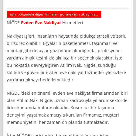
aynı bölgedeki diğer firmaları görmek için tıklayınız...
NİĞDE
Evden Eve Nakliyat
Hizmetleri
Nakliyat işleri, insanların hayatında oldukça stresli ve zorlu
bir süreç olabilir. Eşyaların paketlenmesi, taşınması ve
montajı gibi detaylar göz önüne alındığında, profesyonel
yardım almak kesinlikle akıllıca bir seçenek olacaktır. İşte
bu noktada devreye giren Atilim Nak. Nigde, sunduğu
kaliteli ve güvenilir evden eve nakliyat hizmetleriyle sizlere
yardımcı olmayı hedeflemektedir.
NİĞDE ‘deki en önemli evden eve nakliyat firmalarından biri
olan Atilim Nak. Nigde, uzman kadrosuyla yıllardır sektörde
lider konumda bulunmaktadır. Kusursuz bir taşınma
deneyimi yaşatmak amacıyla kurulan firmamız, müşteri
memnuniyetini her zaman ön planda tutmaktadır.
İster NİĞDE içerisindeki bir semtten diğerine, ister