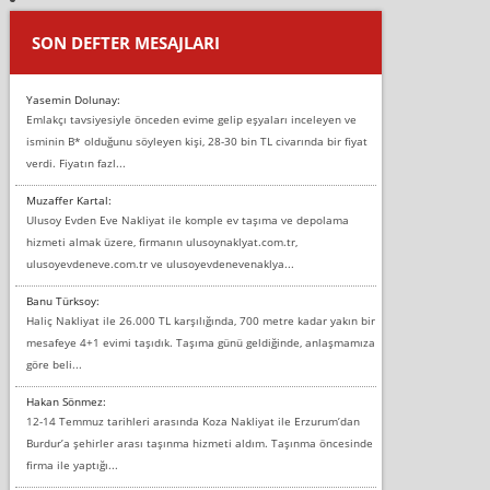
SON DEFTER MESAJLARI
Yasemin Dolunay:
Emlakçı tavsiyesiyle önceden evime gelip eşyaları inceleyen ve
isminin B* olduğunu söyleyen kişi, 28-30 bin TL civarında bir fiyat
verdi. Fiyatın fazl...
Muzaffer Kartal:
Ulusoy Evden Eve Nakliyat ile komple ev taşıma ve depolama
hizmeti almak üzere, firmanın ulusoynaklyat.com.tr,
ulusoyevdeneve.com.tr ve ulusoyevdenevenaklya...
Banu Türksoy:
Haliç Nakliyat ile 26.000 TL karşılığında, 700 metre kadar yakın bir
mesafeye 4+1 evimi taşıdık. Taşıma günü geldiğinde, anlaşmamıza
göre beli...
Hakan Sönmez:
12-14 Temmuz tarihleri arasında Koza Nakliyat ile Erzurum’dan
Burdur’a şehirler arası taşınma hizmeti aldım. Taşınma öncesinde
firma ile yaptığı...