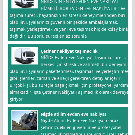
NİĞDE’NİN EN İYİ EVDEN EVE NAKLİYAT
HİZMETİ: BOR EVDEN EVE NAKLİYAT Bir ev
taşıma süreci, hayatınızın en stresli deneyimlerinden biri
olabilir. Eşyalarınızı güvenli bir şekilde ambalajlamak,
taşımak, yerleştirmek ve yeni eve taşımak hiç de kolay bir iş
değildir. Bu zorlu süreci en az sorunla
Çetiner nakliyat taşımacılık
NİĞDE Evden Eve Nakliyat Taşınma süreci,
herkes için stresli ve zahmetli bir deneyim
olabilir. Eşyaların paketlenmesi, taşınması ve yerleştirilmesi
gibi işlemler, zaman ve enerji gerektiren detaylar içerir.
Birçok kişi, bu süreçle başa çıkmak için profesyonel yardım
almaktadır. İşte Çetiner Nakliyat Taşımacılık olarak devreye
giriyor
Nigde atilim evden eve nakliyat
Nigde Atilim Evden Eve Nakliyat olarak,
şehrinizdeki en güvenilir ve profesyonel
taşımacılık hizmetini sunuyoruz. İster şehir