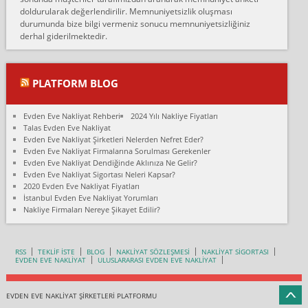
doldurularak değerlendirilir. Memnuniyetsizlik oluşması
Fatih kokmese:
durumunda bize bilgi vermeniz sonucu memnuniyetsizliğiniz
Diyarbakır dan eşyamı getirtmek için anlaştım sözleşme yaptım.
derhal giderilmektedir.
Son anda fiyat artırdılar.. mecburiyetten tasittim.. bu kişiler ağrılı
Ankara merk...
Ali:
PLATFORM BLOG
İzmir de evim naklyat diye bir firmaya ev taşıttık, çok pişman
olduk. Asansörlü dediler sonra uraya asansör kurulmaz dediler
Evden Eve Nakliyat Rehberi
2024 Yılı Nakliye Fiyatları
fark istediler. ortada asa...
Talas Evden Eve Nakliyat
Evden Eve Nakliyat Şirketleri Nelerden Nefret Eder?
Nimet:
Evden Eve Nakliyat Firmalarına Sorulması Gerekenler
Ben 2021 Ağustos ilk haftası Evimi taşıdım yani İstanbul'un bir
Evden Eve Nakliyat Dendiğinde Aklınıza Ne Gelir?
Mahallesi'nden bir başka Mahallesi'ne yani Ümraniye bölgesinde
Evden Eve Nakliyat Sigortası Neleri Kapsar?
oturuyorum önceleri ara...
2020 Evden Eve Nakliyat Fiyatları
İstanbul Evden Eve Nakliyat Yorumları
Nimet Köse:
Nakliye Firmaları Nereye Şikayet Edilir?
Merhaba ben 2021 Ağustos ilk haftası evimi Ümraniye'den Çok
yakın bir bölgeye taşıdım yeni Ümraniye'nin Mahallesi'ne
Hancıoğlu naklyatla taşındım...
RSS
TEKLİF İSTE
BLOG
NAKLİYAT SÖZLEŞMESİ
NAKLİYAT SİGORTASI
EVDEN EVE NAKLİYAT
ULUSLARARASI EVDEN EVE NAKLİYAT
Sevim bal:
Karabükden İzmir'e Karabük kardem naklyat la taşındım bir çok
esyam kaybolmuş.aradigimda çok ilgilenilmedi evi aramanı
EVDEN EVE NAKLİYAT ŞİRKETLERİ PLATFORMU