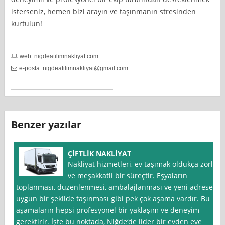
isterseniz, hemen bizi arayın ve taşınmanın stresinden
kurtulun!
web: nigdeatilimnakliyat.com
e-posta:
nigdeatilimnakliyat@gmail.com
Benzer yazılar
ÇİFTLİK NAKLİYAT
Nakliyat hizmetleri, ev taşımak oldukça zorlu
ve meşakkatli bir süreçtir. Eşyaların
toplanması, düzenlenmesi, ambalajlanması ve yeni adrese
uygun bir şekilde taşınması gibi pek çok aşama vardır. Bu
aşamaların hepsi profesyonel bir yaklaşım ve deneyim
gerektirir. İşte bu noktada, Niğde‘de lider bir evden eve