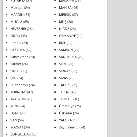
KÜTAHYA
(27)
MALATYA
(75)
Maltepe
(24)
MANİSA
(96)
MARDİN
(53)
MERSİN
(87)
MUĞLA
(65)
MUŞ
(20)
NEVŞEHİR
(28)
NİĞDE
(26)
ORDU
(35)
OSMANİYE
(24)
Pendik
(24)
RİZE
(24)
SAKARYA
(44)
SAMSUN
(77)
Sancaktepe
(24)
ŞANLIURFA
(70)
Sarıyer
(24)
SİİRT
(20)
SİNOP
(21)
ŞIRNAK
(25)
Şişli
(24)
SİVAS
(76)
Sultanbeyli
(24)
TALEP
(589)
TEKİRDAĞ
(47)
TOKAT
(48)
TRABZON
(45)
TUNCELİ
(16)
Tuzla
(24)
Ümraniye
(25)
UŞAK
(29)
Üsküdar
(24)
VAN
(54)
YALOVA
(16)
YOZGAT
(34)
Zeytinburnu
(24)
ZONGULDAK
(28)