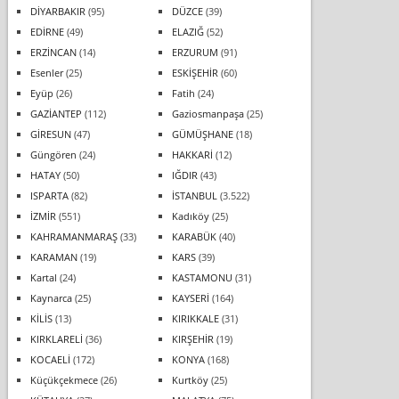
DİYARBAKIR
(95)
DÜZCE
(39)
EDİRNE
(49)
ELAZIĞ
(52)
ERZİNCAN
(14)
ERZURUM
(91)
Esenler
(25)
ESKİŞEHİR
(60)
Eyüp
(26)
Fatih
(24)
GAZİANTEP
(112)
Gaziosmanpaşa
(25)
GİRESUN
(47)
GÜMÜŞHANE
(18)
Güngören
(24)
HAKKARİ
(12)
HATAY
(50)
IĞDIR
(43)
ISPARTA
(82)
İSTANBUL
(3.522)
İZMİR
(551)
Kadıköy
(25)
KAHRAMANMARAŞ
(33)
KARABÜK
(40)
KARAMAN
(19)
KARS
(39)
Kartal
(24)
KASTAMONU
(31)
Kaynarca
(25)
KAYSERİ
(164)
KİLİS
(13)
KIRIKKALE
(31)
KIRKLARELİ
(36)
KIRŞEHİR
(19)
KOCAELİ
(172)
KONYA
(168)
Küçükçekmece
(26)
Kurtköy
(25)