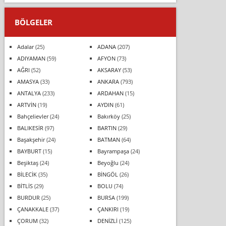
BÖLGELER
Adalar
(25)
ADANA
(207)
ADIYAMAN
(59)
AFYON
(73)
AĞRI
(52)
AKSARAY
(53)
AMASYA
(33)
ANKARA
(793)
ANTALYA
(233)
ARDAHAN
(15)
ARTVİN
(19)
AYDIN
(61)
Bahçelievler
(24)
Bakırköy
(25)
BALIKESİR
(97)
BARTIN
(29)
Başakşehir
(24)
BATMAN
(64)
BAYBURT
(15)
Bayrampaşa
(24)
Beşiktaş
(24)
Beyoğlu
(24)
BİLECİK
(35)
BİNGÖL
(26)
BİTLİS
(29)
BOLU
(74)
BURDUR
(25)
BURSA
(199)
ÇANAKKALE
(37)
ÇANKIRI
(19)
ÇORUM
(32)
DENİZLİ
(125)