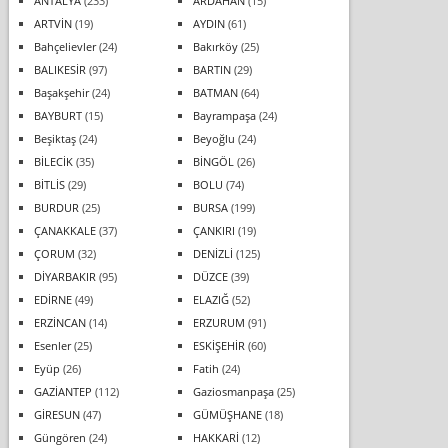
ANTALYA
(233)
ARDAHAN
(15)
ARTVİN
(19)
AYDIN
(61)
Bahçelievler
(24)
Bakırköy
(25)
BALIKESİR
(97)
BARTIN
(29)
Başakşehir
(24)
BATMAN
(64)
BAYBURT
(15)
Bayrampaşa
(24)
Beşiktaş
(24)
Beyoğlu
(24)
BİLECİK
(35)
BİNGÖL
(26)
BİTLİS
(29)
BOLU
(74)
BURDUR
(25)
BURSA
(199)
ÇANAKKALE
(37)
ÇANKIRI
(19)
ÇORUM
(32)
DENİZLİ
(125)
DİYARBAKIR
(95)
DÜZCE
(39)
EDİRNE
(49)
ELAZIĞ
(52)
ERZİNCAN
(14)
ERZURUM
(91)
Esenler
(25)
ESKİŞEHİR
(60)
Eyüp
(26)
Fatih
(24)
GAZİANTEP
(112)
Gaziosmanpaşa
(25)
GİRESUN
(47)
GÜMÜŞHANE
(18)
Güngören
(24)
HAKKARİ
(12)