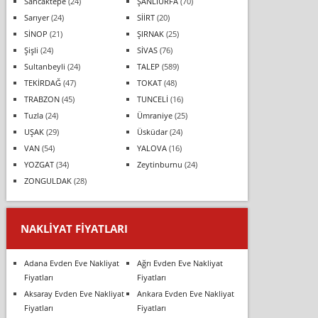
Sancaktepe
(24)
ŞANLIURFA
(70)
Sarıyer
(24)
SİİRT
(20)
SİNOP
(21)
ŞIRNAK
(25)
Şişli
(24)
SİVAS
(76)
Sultanbeyli
(24)
TALEP
(589)
TEKİRDAĞ
(47)
TOKAT
(48)
TRABZON
(45)
TUNCELİ
(16)
Tuzla
(24)
Ümraniye
(25)
UŞAK
(29)
Üsküdar
(24)
VAN
(54)
YALOVA
(16)
YOZGAT
(34)
Zeytinburnu
(24)
ZONGULDAK
(28)
NAKLIYAT FIYATLARI
Adana Evden Eve Nakliyat
Ağrı Evden Eve Nakliyat
Fiyatları
Fiyatları
Aksaray Evden Eve Nakliyat
Ankara Evden Eve Nakliyat
Fiyatları
Fiyatları