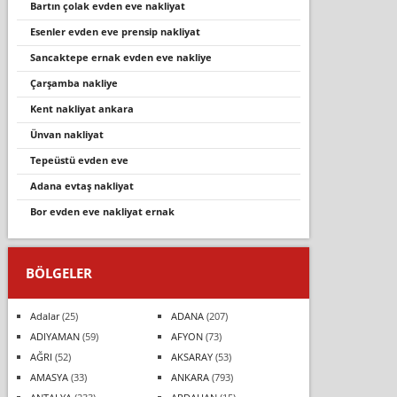
bartın çolak evden eve nakliyat
esenler evden eve prensip nakliyat
sancaktepe ernak evden eve nakliye
çarşamba nakli̇ye
kent nakliyat ankara
ünvan nakliyat
tepeüstü evden eve
adana evtaş nakliyat
bor evden eve nakliyat ernak
BÖLGELER
Adalar
(25)
ADANA
(207)
ADIYAMAN
(59)
AFYON
(73)
AĞRI
(52)
AKSARAY
(53)
AMASYA
(33)
ANKARA
(793)