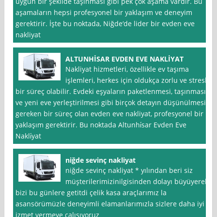
uygun bir şekilde taşınması gibi pek çok aşama vardır. Bu
aşamaların hepsi profesyonel bir yaklaşım ve deneyim
gerektirir. İşte bu noktada, Niğde‘de lider bir evden eve
nakliyat
ALTUNHİSAR EVDEN EVE NAKLİYAT
Nakliyat hizmetleri, özellikle ev taşıma
işlemleri, herkes için oldukça zorlu ve stresli
bir süreç olabilir. Evdeki eşyaların paketlenmesi, taşınması
ve yeni eve yerleştirilmesi gibi birçok detayın düşünülmesi
gereken bir süreç olan evden eve nakliyat, profesyonel bir
yaklaşım gerektirir. Bu noktada Altunhi̇sar Evden Eve
Nakli̇yat
niğde sevinç nakliyat
niğde sevinç nakliyat * yılından beri siz
müşterilerimizinilgisinden dolayı büyüyerek
bizi bu günlere getitdi çelik kasa araçlarımız la
asansörümüzle deneyimli elamanlarımızla sizlere daha iyi
izmet vermeye çalışıyoruz