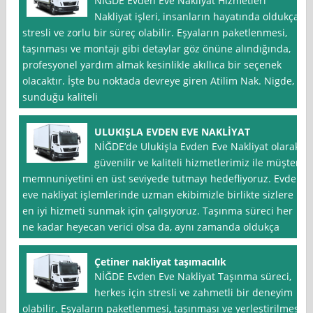
NİĞDE Evden Eve Nakliyat Hizmetleri
Nakliyat işleri, insanların hayatında oldukça
stresli ve zorlu bir süreç olabilir. Eşyaların paketlenmesi,
taşınması ve montajı gibi detaylar göz önüne alındığında,
profesyonel yardım almak kesinlikle akıllıca bir seçenek
olacaktır. İşte bu noktada devreye giren Atilim Nak. Nigde,
sunduğu kaliteli
ULUKIŞLA EVDEN EVE NAKLİYAT
NİĞDE’de Ulukişla Evden Eve Nakliyat olarak,
güvenilir ve kaliteli hizmetlerimiz ile müşteri
memnuniyetini en üst seviyede tutmayı hedefliyoruz. Evden
eve nakliyat işlemlerinde uzman ekibimizle birlikte sizlere
en iyi hizmeti sunmak için çalışıyoruz. Taşınma süreci her
ne kadar heyecan verici olsa da, aynı zamanda oldukça
Çetiner nakliyat taşımacılık
NİĞDE Evden Eve Nakliyat Taşınma süreci,
herkes için stresli ve zahmetli bir deneyim
olabilir. Eşyaların paketlenmesi, taşınması ve yerleştirilmesi