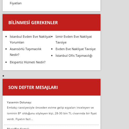
Fiyatları
BILINMESI GEREKENLER
İstanbul Evden Eve Nakliyat
İzmir Evden Eve Nakliyat
Yorumları
Tavsiye
Asansörlü Taşımacılık
Evden Eve Nakliyat Tavsiye
Nedir?
İstanbul Ofis Taşımacılığı
Ekspertiz Hizmeti Nedir?
SON DEFTER MESAJLARI
Yasemin Dolunay:
Emlakçı tavsiyesiyle önceden evime gelip eşyaları inceleyen ve
isminin B* olduğunu söyleyen kişi, 28-30 bin TL civarında bir fiyat
verdi. Fiyatın fazl...
Muzaffer Kartal: