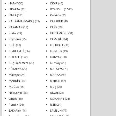
HATAY
(50)
IĞDIR
(43)
ISPARTA
(82)
İSTANBUL
(3.522)
İZMİR
(551)
Kadıköy
(25)
KAHRAMANMARAŞ
(33)
KARABÜK
(40)
KARAMAN
(19)
KARS
(39)
Kartal
(24)
KASTAMONU
(31)
Kaynarca
(25)
KAYSERİ
(164)
KİLİS
(13)
KIRIKKALE
(31)
KIRKLARELİ
(36)
KIRŞEHİR
(19)
KOCAELİ
(172)
KONYA
(168)
Küçükçekmece
(26)
Kurtköy
(25)
KÜTAHYA
(27)
MALATYA
(75)
Maltepe
(24)
MANİSA
(96)
MARDİN
(53)
MERSİN
(87)
MUĞLA
(65)
MUŞ
(20)
NEVŞEHİR
(28)
NİĞDE
(26)
ORDU
(35)
OSMANİYE
(24)
Pendik
(24)
RİZE
(24)
SAKARYA
(44)
SAMSUN
(77)