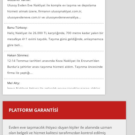
Ulusoy Evden Eve Nakliyat ile komple ev taşıma ve depolama
hizmeti almak üzere, firmanın ulusoynaklyat.com.tr,
ulusoyevdeneve.com.tr ve ulusoyevdenevenaklya...
Banu Türksoy:
Haliç Nakliyat ile 26.000 TL karşılığında, 700 metre kadar yakın bir
mesafeye 4+1 evimi taşıdık. Taşıma günü geldiğinde, anlaşmamıza
göre beli...
Hakan Sönmez:
12-14 Temmuz tarihleri arasında Koza Nakliyat ile Erzurum’dan
Burdur’a şehirler arası taşınma hizmeti aldım. Taşınma öncesinde
firma ile yaptığı...
Mel Alty:
İnova Nakliyat Ankara ile anlaşıldı eşyayı taşıdılar parayı aldılar.
Salon duvarına bir baktım birisi boydan alüminyum renkli bantı
yapıştırm...
PLATFORM GARANTİSİ
Murat:
Merhaba, bu firmayı bir arkadaş tavsiyesi üzerine tercih ettim,
hiçbir sıkıntı yaşanmayacağını ve kendilerinin çok titiz
Evden eve taşımacılık ihtiyacı duyan kişiler ile alanında uzman
çalıştıklarını, müş...
olan belgeli ve hizmet kalitesi tarafımızdan kontrol edilmiş