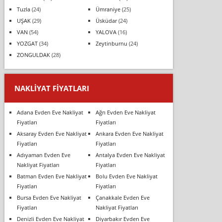
Tuzla
(24)
Ümraniye
(25)
UŞAK
(29)
Üsküdar
(24)
VAN
(54)
YALOVA
(16)
YOZGAT
(34)
Zeytinburnu
(24)
ZONGULDAK
(28)
NAKLIYAT FIYATLARI
Adana Evden Eve Nakliyat
Ağrı Evden Eve Nakliyat
Fiyatları
Fiyatları
Aksaray Evden Eve Nakliyat
Ankara Evden Eve Nakliyat
Fiyatları
Fiyatları
Adıyaman Evden Eve
Antalya Evden Eve Nakliyat
Nakliyat Fiyatları
Fiyatları
Batman Evden Eve Nakliyat
Bolu Evden Eve Nakliyat
Fiyatları
Fiyatları
Bursa Evden Eve Nakliyat
Çanakkale Evden Eve
Fiyatları
Nakliyat Fiyatları
Denizli Evden Eve Nakliyat
Diyarbakır Evden Eve