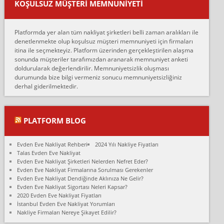
KOŞULSUZ MÜŞTERI MEMNUNIYETI
oldukça tutarsı...
Erol:
Platformda yer alan tüm nakliyat şirketleri belli zaman aralıkları ile
Ankara Alicanlar naklyat tel 5465524025. 2600 TL'ye ankaradan
denetlenmekte olup koşulsuz müşteri memnuniyeti için firmaları
Konya ya Alicanlar naklyat la anlaştık bu şahıs evin taşınacağı gün
itina ile seçmekteyiz. Platform üzerinden gerçekleştirilen alaşma
fiyatın mazoto gele...
sonunda müşteriler tarafımızdan aranarak memnuniyet anketi
doldurularak değerlendirilir. Memnuniyetsizlik oluşması
Fatih kokmese:
durumunda bize bilgi vermeniz sonucu memnuniyetsizliğiniz
Diyarbakır dan eşyamı getirtmek için anlaştım sözleşme yaptım.
derhal giderilmektedir.
Son anda fiyat artırdılar.. mecburiyetten tasittim.. bu kişiler ağrılı
Ankara merk...
Ali:
PLATFORM BLOG
İzmir de evim naklyat diye bir firmaya ev taşıttık, çok pişman
olduk. Asansörlü dediler sonra uraya asansör kurulmaz dediler
Evden Eve Nakliyat Rehberi
2024 Yılı Nakliye Fiyatları
fark istediler. ortada asa...
Talas Evden Eve Nakliyat
Evden Eve Nakliyat Şirketleri Nelerden Nefret Eder?
Nimet:
Evden Eve Nakliyat Firmalarına Sorulması Gerekenler
Ben 2021 Ağustos ilk haftası Evimi taşıdım yani İstanbul'un bir
Evden Eve Nakliyat Dendiğinde Aklınıza Ne Gelir?
Mahallesi'nden bir başka Mahallesi'ne yani Ümraniye bölgesinde
Evden Eve Nakliyat Sigortası Neleri Kapsar?
oturuyorum önceleri ara...
2020 Evden Eve Nakliyat Fiyatları
İstanbul Evden Eve Nakliyat Yorumları
Nimet Köse:
Nakliye Firmaları Nereye Şikayet Edilir?
Merhaba ben 2021 Ağustos ilk haftası evimi Ümraniye'den Çok