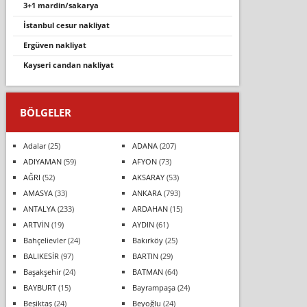
3+1 mardin/sakarya
i̇stanbul cesur nakliyat
ergüven nakli̇yat
kayseri candan nakliyat
BÖLGELER
Adalar
(25)
ADANA
(207)
ADIYAMAN
(59)
AFYON
(73)
AĞRI
(52)
AKSARAY
(53)
AMASYA
(33)
ANKARA
(793)
ANTALYA
(233)
ARDAHAN
(15)
ARTVİN
(19)
AYDIN
(61)
Bahçelievler
(24)
Bakırköy
(25)
BALIKESİR
(97)
BARTIN
(29)
Başakşehir
(24)
BATMAN
(64)
BAYBURT
(15)
Bayrampaşa
(24)
Beşiktaş
(24)
Beyoğlu
(24)