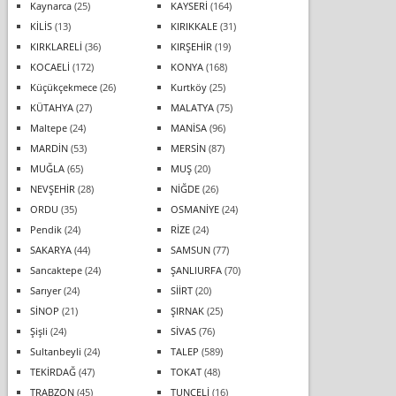
Kaynarca
(25)
KAYSERİ
(164)
KİLİS
(13)
KIRIKKALE
(31)
KIRKLARELİ
(36)
KIRŞEHİR
(19)
KOCAELİ
(172)
KONYA
(168)
Küçükçekmece
(26)
Kurtköy
(25)
KÜTAHYA
(27)
MALATYA
(75)
Maltepe
(24)
MANİSA
(96)
MARDİN
(53)
MERSİN
(87)
MUĞLA
(65)
MUŞ
(20)
NEVŞEHİR
(28)
NİĞDE
(26)
ORDU
(35)
OSMANİYE
(24)
Pendik
(24)
RİZE
(24)
SAKARYA
(44)
SAMSUN
(77)
Sancaktepe
(24)
ŞANLIURFA
(70)
Sarıyer
(24)
SİİRT
(20)
SİNOP
(21)
ŞIRNAK
(25)
Şişli
(24)
SİVAS
(76)
Sultanbeyli
(24)
TALEP
(589)
TEKİRDAĞ
(47)
TOKAT
(48)
TRABZON
(45)
TUNCELİ
(16)