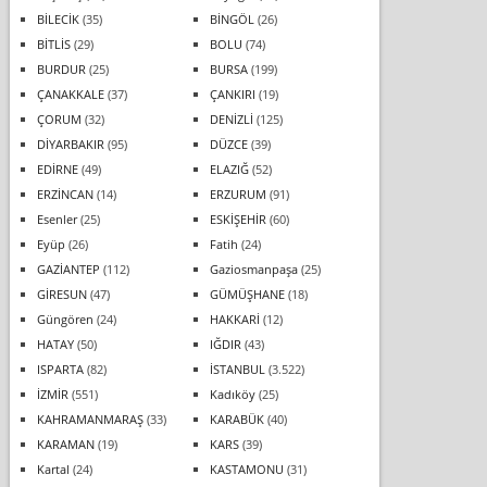
BİLECİK
(35)
BİNGÖL
(26)
BİTLİS
(29)
BOLU
(74)
BURDUR
(25)
BURSA
(199)
ÇANAKKALE
(37)
ÇANKIRI
(19)
ÇORUM
(32)
DENİZLİ
(125)
DİYARBAKIR
(95)
DÜZCE
(39)
EDİRNE
(49)
ELAZIĞ
(52)
ERZİNCAN
(14)
ERZURUM
(91)
Esenler
(25)
ESKİŞEHİR
(60)
Eyüp
(26)
Fatih
(24)
GAZİANTEP
(112)
Gaziosmanpaşa
(25)
GİRESUN
(47)
GÜMÜŞHANE
(18)
Güngören
(24)
HAKKARİ
(12)
HATAY
(50)
IĞDIR
(43)
ISPARTA
(82)
İSTANBUL
(3.522)
İZMİR
(551)
Kadıköy
(25)
KAHRAMANMARAŞ
(33)
KARABÜK
(40)
KARAMAN
(19)
KARS
(39)
Kartal
(24)
KASTAMONU
(31)