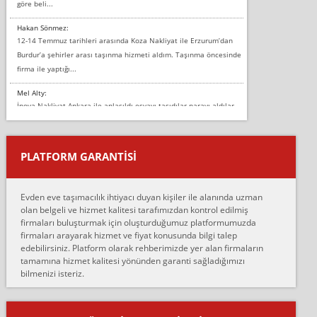
göre beli...
Hakan Sönmez:
12-14 Temmuz tarihleri arasında Koza Nakliyat ile Erzurum’dan
Burdur’a şehirler arası taşınma hizmeti aldım. Taşınma öncesinde
firma ile yaptığı...
Mel Alty:
İnova Nakliyat Ankara ile anlaşıldı eşyayı taşıdılar parayı aldılar.
Salon duvarına bir baktım birisi boydan alüminyum renkli bantı
yapıştırm...
PLATFORM GARANTİSİ
Murat:
Merhaba, bu firmayı bir arkadaş tavsiyesi üzerine tercih ettim,
hiçbir sıkıntı yaşanmayacağını ve kendilerinin çok titiz
Evden eve taşımacılık ihtiyacı duyan kişiler ile alanında uzman
çalıştıklarını, müş...
olan belgeli ve hizmet kalitesi tarafımızdan kontrol edilmiş
firmaları buluşturmak için oluşturduğumuz platformumuzda
Ahmet:
firmaları arayarak hizmet ve fiyat konusunda bilgi talep
Lüleburgaz güngünes evden eve naklyat eşyalarımı taşımak için
edebilirsiniz. Platform olarak rehberimizde yer alan firmaların
anlaştık sabah eve geldiklerinde de eşyalarımı düzgün şekilde
tamamına hizmet kalitesi yönünden garanti sağladığımızı
sarcaz demelerine r...
bilmenizi isteriz.
mehmet güldü:
Ankara ALİCANLAR NAKLİYAT Tutarsız ve ticari ahlak problemleri
var verdikleri fiyat teklifini arttırdılar. Sonrasında taşıma gününde