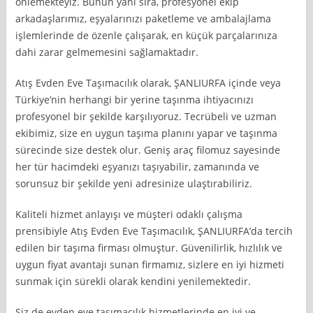
önlemekteyiz. Bunun yanı sıra, profesyonel ekip
arkadaşlarımız, eşyalarınızı paketleme ve ambalajlama
işlemlerinde de özenle çalışarak, en küçük parçalarınıza
dahi zarar gelmemesini sağlamaktadır.
Atış Evden Eve Taşımacılık olarak, ŞANLIURFA içinde veya
Türkiye’nin herhangi bir yerine taşınma ihtiyacınızı
profesyonel bir şekilde karşılıyoruz. Tecrübeli ve uzman
ekibimiz, size en uygun taşıma planını yapar ve taşınma
sürecinde size destek olur. Geniş araç filomuz sayesinde
her tür hacimdeki eşyanızı taşıyabilir, zamanında ve
sorunsuz bir şekilde yeni adresinize ulaştırabiliriz.
Kaliteli hizmet anlayışı ve müşteri odaklı çalışma
prensibiyle Atış Evden Eve Taşımacılık, ŞANLIURFA’da tercih
edilen bir taşıma firması olmuştur. Güvenilirlik, hızlılık ve
uygun fiyat avantajı sunan firmamız, sizlere en iyi hizmeti
sunmak için sürekli olarak kendini yenilemektedir.
Siz de evden eve taşımacılık hizmetlerinde en iyi ve