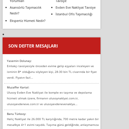
Yorumları
Tavsiye
Asansörlü Taşımacılık
Evden Eve Nakliyat Tavsiye
Nedir?
İstanbul Ofis Taşımacılığı
Ekspertiz Hizmeti Nedir?
SON DEFTER MESAJLARI
Yasemin Dolunay:
Emlakçı tavsiyesiyle önceden evime gelip eşyaları inceleyen ve
isminin B* olduğunu söyleyen kişi, 28-30 bin TL civarında bir fiyat
verdi. Fiyatın fazl...
Muzaffer Kartal:
Ulusoy Evden Eve Nakliyat ile komple ev taşıma ve depolama
hizmeti almak üzere, firmanın ulusoynaklyat.com.tr,
ulusoyevdeneve.com.tr ve ulusoyevdenevenaklya...
Banu Türksoy:
Haliç Nakliyat ile 26.000 TL karşılığında, 700 metre kadar yakın bir
mesafeye 4+1 evimi taşıdık. Taşıma günü geldiğinde, anlaşmamıza