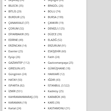
BİLECİK
(35)
BİNGÖL
(26)
BİTLİS
(29)
BOLU
(74)
BURDUR
(25)
BURSA
(199)
ÇANAKKALE
(37)
ÇANKIRI
(19)
ÇORUM
(32)
DENİZLİ
(125)
DİYARBAKIR
(95)
DÜZCE
(39)
EDİRNE
(49)
ELAZIĞ
(52)
ERZİNCAN
(14)
ERZURUM
(91)
Esenler
(25)
ESKİŞEHİR
(60)
Eyüp
(26)
Fatih
(24)
GAZİANTEP
(112)
Gaziosmanpaşa
(25)
GİRESUN
(47)
GÜMÜŞHANE
(18)
Güngören
(24)
HAKKARİ
(12)
HATAY
(50)
IĞDIR
(43)
ISPARTA
(82)
İSTANBUL
(3.522)
İZMİR
(551)
Kadıköy
(25)
KAHRAMANMARAŞ
(33)
KARABÜK
(40)
KARAMAN
(19)
KARS
(39)
Kartal
(24)
KASTAMONU
(31)