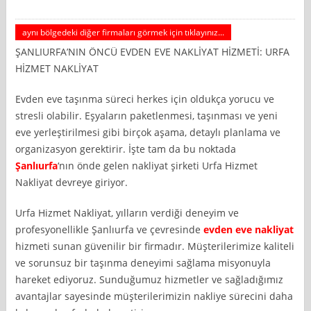
aynı bölgedeki diğer firmaları görmek için tıklayınız...
ŞANLIURFA’NIN ÖNCÜ EVDEN EVE NAKLİYAT HİZMETİ: URFA
HİZMET NAKLİYAT
Evden eve taşınma süreci herkes için oldukça yorucu ve
stresli olabilir. Eşyaların paketlenmesi, taşınması ve yeni
eve yerleştirilmesi gibi birçok aşama, detaylı planlama ve
organizasyon gerektirir. İşte tam da bu noktada
Şanlıurfa
‘nın önde gelen nakliyat şirketi Urfa Hizmet
Nakliyat devreye giriyor.
Urfa Hizmet Nakliyat, yılların verdiği deneyim ve
profesyonellikle Şanlıurfa ve çevresinde
evden eve nakliyat
hizmeti sunan güvenilir bir firmadır. Müşterilerimize kaliteli
ve sorunsuz bir taşınma deneyimi sağlama misyonuyla
hareket ediyoruz. Sunduğumuz hizmetler ve sağladığımız
avantajlar sayesinde müşterilerimizin nakliye sürecini daha