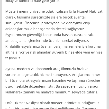
kolay ve konforlu hale getiriyoruz.
Müşteri memnuniyetine odaklı çalışan Urfa Hizmet Nakliyat
olarak, taşınma sürecinizde sizlere birçok avantaj
sunuyoruz. Öncelikle, profesyonel ve deneyimli ekip
arkadaşlarımızla her aşamada destek sağlıyoruz.
Eşyalarınızın güvenliği konusunda hassas davranarak,
ambalajlama işlemlerinde özenle hareket ediyoruz.
Kırılabilir eşyalarınızı özel ambalaj malzemeleriyle koruma
altına alıyor ve risk almadan güvenli bir şekilde yeni evinize
taşıyoruz.
Ayrıca, modern ve donanımlı araç filomuzla hızlı ve
sorunsuz taşımacılık hizmeti sunuyoruz. Araçlarımızın her
biri özel olarak eşyalarınızın hacmine ve taşınma sürecine
uygun şekilde düzenlenmiştir. Bu sayede en uygun aracı
kullanarak zamanı ve maliyeti minimum seviyede tutarız.
Urfa Hizmet Nakliyat olarak müşterilerimize sunduğumuz
diğer bir avantaj ise uygun fiyat politikamızdır. Taşınma