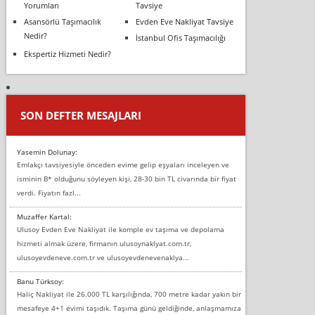
Yorumları
Tavsiye
Asansörlü Taşımacılık
Evden Eve Nakliyat Tavsiye
Nedir?
İstanbul Ofis Taşımacılığı
Ekspertiz Hizmeti Nedir?
SON DEFTER MESAJLARI
Yasemin Dolunay:
Emlakçı tavsiyesiyle önceden evime gelip eşyaları inceleyen ve
isminin B* olduğunu söyleyen kişi, 28-30 bin TL civarında bir fiyat
verdi. Fiyatın fazl...
Muzaffer Kartal:
Ulusoy Evden Eve Nakliyat ile komple ev taşıma ve depolama
hizmeti almak üzere, firmanın ulusoynaklyat.com.tr,
ulusoyevdeneve.com.tr ve ulusoyevdenevenaklya...
Banu Türksoy:
Haliç Nakliyat ile 26.000 TL karşılığında, 700 metre kadar yakın bir
mesafeye 4+1 evimi taşıdık. Taşıma günü geldiğinde, anlaşmamıza