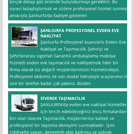
birçok detayı göz önünde bulundurmayı gerektirir. Bu
süreci kolaylaştırmak ve sizlere profesyonel hizmet sunmak
amacıyla Şanlıurfa‘da faaliyet gösteren
ŞANLIURFA PROFESYONEL EVDEN EVE
NAKLİYAT
Şanlıurfa Profesyonel Asansörlü Evden Eve
Nakliyat ve Taşımacılık. Şehiriçi ve
Şehirlerarası sigortali Garantili ambalajlama mobilya
hizmetli evden eve taşımacılık ve nakliyatinde lider bir
firma olarak siz değerli müşterilerimizin hizmetindeyiz.
Profesyonel ekibimiz ile son model teknolojik araçlarımız ile
size bir telefon kadar çok yakınız. Bizden
SİVEREK TAŞIMACILIK
ŞANLIURFA’da evden eve nakliyat hizmetleri
için tercih edebileceğiniz öncü firmalardan
biri olan Si̇verek Taşimacilik, müşterilerine kaliteli ve
profesyonel bir taşınma deneyimi sunmaktadır. İşini
ciddiyetle yapan, deneyimli ekip kadrosu ve yüksek