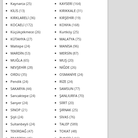
Kaynarca
(25)
KAYSERİ
(164)
KİLİS
(13)
KIRIKKALE
(31)
KIRKLARELİ
(36)
KIRŞEHİR
(19)
KOCAELİ
(172)
KONYA
(168)
Küçükçekmece
(26)
Kurtköy
(25)
KÜTAHYA
(27)
MALATYA
(75)
Maltepe
(24)
MANİSA
(96)
MARDİN
(53)
MERSİN
(87)
MUĞLA
(65)
MUŞ
(20)
NEVŞEHİR
(28)
NİĞDE
(26)
ORDU
(35)
OSMANİYE
(24)
Pendik
(24)
RİZE
(24)
SAKARYA
(44)
SAMSUN
(77)
Sancaktepe
(24)
ŞANLIURFA
(70)
Sarıyer
(24)
SİİRT
(20)
SİNOP
(21)
ŞIRNAK
(25)
Şişli
(24)
SİVAS
(76)
Sultanbeyli
(24)
TALEP
(589)
TEKİRDAĞ
(47)
TOKAT
(48)