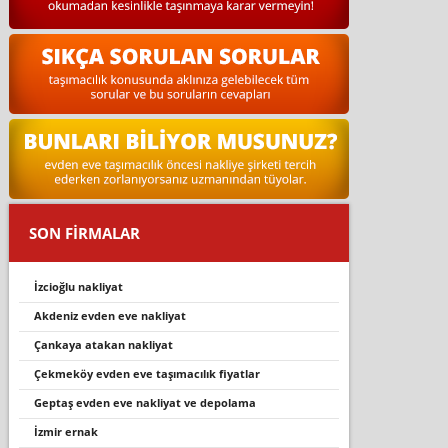
SON FİRMALAR
i̇zci̇oğlu nakli̇yat
akdeniz evden eve nakliyat
çankaya atakan nakliyat
çekmeköy evden eve taşımacılık fiyatlar
geptaş evden eve nakli̇yat ve depolama
i̇zmir ernak