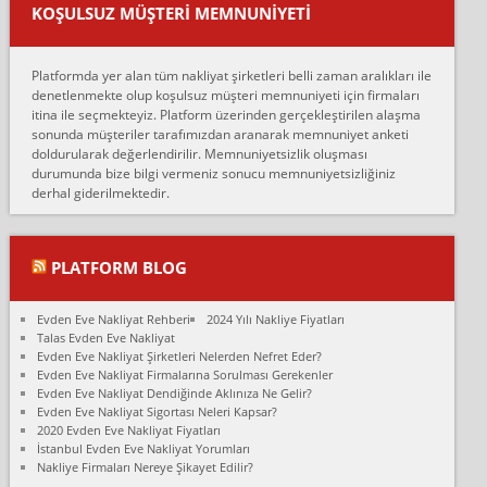
var verdikleri fiyat teklifini arttırdılar. Sonrasında taşıma gününde
KOŞULSUZ MÜŞTERI MEMNUNIYETI
oldukça tutarsı...
Erol:
Platformda yer alan tüm nakliyat şirketleri belli zaman aralıkları ile
Ankara Alicanlar naklyat tel 5465524025. 2600 TL'ye ankaradan
denetlenmekte olup koşulsuz müşteri memnuniyeti için firmaları
Konya ya Alicanlar naklyat la anlaştık bu şahıs evin taşınacağı gün
itina ile seçmekteyiz. Platform üzerinden gerçekleştirilen alaşma
fiyatın mazoto gele...
sonunda müşteriler tarafımızdan aranarak memnuniyet anketi
doldurularak değerlendirilir. Memnuniyetsizlik oluşması
Fatih kokmese:
durumunda bize bilgi vermeniz sonucu memnuniyetsizliğiniz
Diyarbakır dan eşyamı getirtmek için anlaştım sözleşme yaptım.
derhal giderilmektedir.
Son anda fiyat artırdılar.. mecburiyetten tasittim.. bu kişiler ağrılı
Ankara merk...
Ali:
PLATFORM BLOG
İzmir de evim naklyat diye bir firmaya ev taşıttık, çok pişman
olduk. Asansörlü dediler sonra uraya asansör kurulmaz dediler
Evden Eve Nakliyat Rehberi
2024 Yılı Nakliye Fiyatları
fark istediler. ortada asa...
Talas Evden Eve Nakliyat
Evden Eve Nakliyat Şirketleri Nelerden Nefret Eder?
Nimet:
Evden Eve Nakliyat Firmalarına Sorulması Gerekenler
Ben 2021 Ağustos ilk haftası Evimi taşıdım yani İstanbul'un bir
Evden Eve Nakliyat Dendiğinde Aklınıza Ne Gelir?
Mahallesi'nden bir başka Mahallesi'ne yani Ümraniye bölgesinde
Evden Eve Nakliyat Sigortası Neleri Kapsar?
oturuyorum önceleri ara...
2020 Evden Eve Nakliyat Fiyatları
İstanbul Evden Eve Nakliyat Yorumları
Nimet Köse:
Nakliye Firmaları Nereye Şikayet Edilir?
Merhaba ben 2021 Ağustos ilk haftası evimi Ümraniye'den Çok