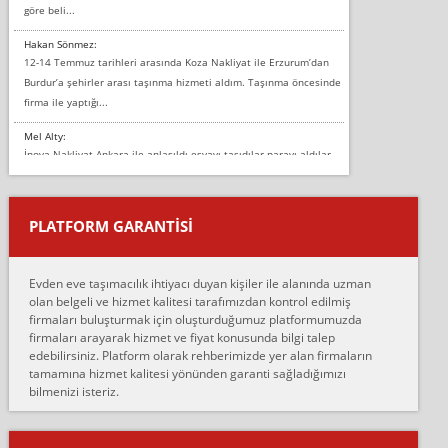
göre beli...
Hakan Sönmez:
12-14 Temmuz tarihleri arasında Koza Nakliyat ile Erzurum’dan
Burdur’a şehirler arası taşınma hizmeti aldım. Taşınma öncesinde
firma ile yaptığı...
Mel Alty:
İnova Nakliyat Ankara ile anlaşıldı eşyayı taşıdılar parayı aldılar.
Salon duvarına bir baktım birisi boydan alüminyum renkli bantı
yapıştırm...
PLATFORM GARANTİSİ
Murat:
Merhaba, bu firmayı bir arkadaş tavsiyesi üzerine tercih ettim,
hiçbir sıkıntı yaşanmayacağını ve kendilerinin çok titiz
Evden eve taşımacılık ihtiyacı duyan kişiler ile alanında uzman
çalıştıklarını, müş...
olan belgeli ve hizmet kalitesi tarafımızdan kontrol edilmiş
firmaları buluşturmak için oluşturduğumuz platformumuzda
Ahmet:
firmaları arayarak hizmet ve fiyat konusunda bilgi talep
Lüleburgaz güngünes evden eve naklyat eşyalarımı taşımak için
edebilirsiniz. Platform olarak rehberimizde yer alan firmaların
anlaştık sabah eve geldiklerinde de eşyalarımı düzgün şekilde
tamamına hizmet kalitesi yönünden garanti sağladığımızı
sarcaz demelerine r...
bilmenizi isteriz.
mehmet güldü:
Ankara ALİCANLAR NAKLİYAT Tutarsız ve ticari ahlak problemleri