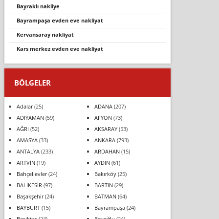
bayrakli nakli̇ye
bayrampaşa evden eve nakli̇yat
kervansaray nakli̇yat
kars merkez evden eve nakliyat
BÖLGELER
Adalar
(25)
ADANA
(207)
ADIYAMAN
(59)
AFYON
(73)
AĞRI
(52)
AKSARAY
(53)
AMASYA
(33)
ANKARA
(793)
ANTALYA
(233)
ARDAHAN
(15)
ARTVİN
(19)
AYDIN
(61)
Bahçelievler
(24)
Bakırköy
(25)
BALIKESİR
(97)
BARTIN
(29)
Başakşehir
(24)
BATMAN
(64)
BAYBURT
(15)
Bayrampaşa
(24)
Beşiktaş
(24)
Beyoğlu
(24)