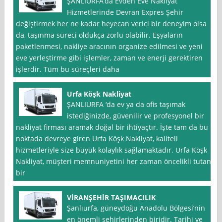
ŞANLIURFA’da Evden Eve Nakliyat
Hizmetlerinde Devran Expres Şehir
değiştirmek her ne kadar heyecan verici bir deneyim olsa
da, taşınma süreci oldukça zorlu olabilir. Eşyaların
paketlenmesi, nakliye aracının organize edilmesi ve yeni
eve yerleştirme gibi işlemler, zaman ve enerji gerektiren
işlerdir. Tüm bu süreçleri daha
Urfa Köşk Nakliyat
ŞANLIURFA ‘da ev ya da ofis taşımak
istediğinizde, güvenilir ve profesyonel bir
nakliyat firması aramak doğal bir ihtiyaçtır. İşte tam da bu
noktada devreye giren Urfa Köşk Nakliyat, kaliteli
hizmetleriyle size büyük kolaylık sağlamaktadır. Urfa Köşk
Nakliyat, müşteri memnuniyetini her zaman öncelikli tutan
bir
VİRANŞEHİR TAŞIMACILIK
Şanlıurfa, güneydoğu Anadolu Bölgesi’nin
en önemli şehirlerinden biridir. Tarihi ve