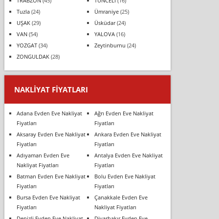
TRABZON
(45)
TUNCELİ
(16)
Tuzla
(24)
Ümraniye
(25)
UŞAK
(29)
Üsküdar
(24)
VAN
(54)
YALOVA
(16)
YOZGAT
(34)
Zeytinburnu
(24)
ZONGULDAK
(28)
NAKLIYAT FIYATLARI
Adana Evden Eve Nakliyat
Ağrı Evden Eve Nakliyat
Fiyatları
Fiyatları
Aksaray Evden Eve Nakliyat
Ankara Evden Eve Nakliyat
Fiyatları
Fiyatları
Adıyaman Evden Eve
Antalya Evden Eve Nakliyat
Nakliyat Fiyatları
Fiyatları
Batman Evden Eve Nakliyat
Bolu Evden Eve Nakliyat
Fiyatları
Fiyatları
Bursa Evden Eve Nakliyat
Çanakkale Evden Eve
Fiyatları
Nakliyat Fiyatları
Denizli Evden Eve Nakliyat
Diyarbakır Evden Eve