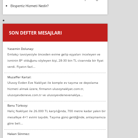
Ekspertiz Hizmeti Nedir?
SON DEFTER MESAJLARI
Yasemin Dolunay:
Emlakçı tavsiyesiyle önceden evime gelip eşyaları inceleyen ve
isminin B* olduğunu söyleyen kişi, 28-30 bin TL civarında bir fiyat
verdi. Fiyatın fazl...
Muzaffer Kartal:
Ulusoy Evden Eve Nakliyat ile komple ev taşıma ve depolama
hizmeti almak üzere, firmanın ulusoynaklyat.com.tr,
ulusoyevdeneve.com.tr ve ulusoyevdenevenaklya...
Banu Türksoy:
Haliç Nakliyat ile 26.000 TL karşılığında, 700 metre kadar yakın bir
mesafeye 4+1 evimi taşıdık. Taşıma günü geldiğinde, anlaşmamıza
göre beli...
Hakan Sönmez: