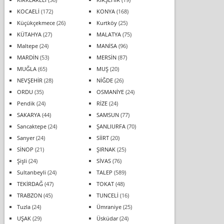
KOCAELİ
(172)
KONYA
(168)
Küçükçekmece
(26)
Kurtköy
(25)
KÜTAHYA
(27)
MALATYA
(75)
Maltepe
(24)
MANİSA
(96)
MARDİN
(53)
MERSİN
(87)
MUĞLA
(65)
MUŞ
(20)
NEVŞEHİR
(28)
NİĞDE
(26)
ORDU
(35)
OSMANİYE
(24)
Pendik
(24)
RİZE
(24)
SAKARYA
(44)
SAMSUN
(77)
Sancaktepe
(24)
ŞANLIURFA
(70)
Sarıyer
(24)
SİİRT
(20)
SİNOP
(21)
ŞIRNAK
(25)
Şişli
(24)
SİVAS
(76)
Sultanbeyli
(24)
TALEP
(589)
TEKİRDAĞ
(47)
TOKAT
(48)
TRABZON
(45)
TUNCELİ
(16)
Tuzla
(24)
Ümraniye
(25)
UŞAK
(29)
Üsküdar
(24)