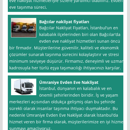
eve nakliyat hizmetleriyle sizlere yardımcı olabiliriz. Evden
eve taşınma süreci,
Bağcılar nakliyat fiyatları
Bağcılar Nakliyat Fiyatları, İstanbul‘un en
kalabalık ilçelerinden biri olan Bağcılar’da
evden eve nakliyat hizmetleri sunan öncü
bir firmadır. Müşterilerine güvenilir, kaliteli ve ekonomik
çözümler sunarak taşınma sürecini kolaylaştırır ve stresi
minimum seviyeye düşürür. Firmamız, deneyimli ve uzman
kadrosuyla her türlü eşya taşımacılığı ihtiyacınızı karşılar.
Ümraniye Evden Eve Nakliyat
İstanbul, dünyanın en kalabalık ve en
önemli şehirlerinden biridir. İş ve yaşam
merkezleri açısından oldukça gelişmiş olan bu şehirde
sürekli olarak insanlar taşınma ihtiyacı duymaktadır. Bu
nedenle Ümrani̇ye Evden Eve Nakli̇yat olarak İstanbul’da
hizmet veren bir firma olarak, müşterilerimize en iyi hizmeti
sunmayı amaçlıyoruz.