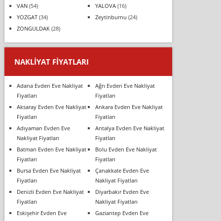
VAN
(54)
YALOVA
(16)
YOZGAT
(34)
Zeytinburnu
(24)
ZONGULDAK
(28)
NAKLIYAT FIYATLARI
Adana Evden Eve Nakliyat
Ağrı Evden Eve Nakliyat
Fiyatları
Fiyatları
Aksaray Evden Eve Nakliyat
Ankara Evden Eve Nakliyat
Fiyatları
Fiyatları
Adıyaman Evden Eve
Antalya Evden Eve Nakliyat
Nakliyat Fiyatları
Fiyatları
Batman Evden Eve Nakliyat
Bolu Evden Eve Nakliyat
Fiyatları
Fiyatları
Bursa Evden Eve Nakliyat
Çanakkale Evden Eve
Fiyatları
Nakliyat Fiyatları
Denizli Evden Eve Nakliyat
Diyarbakır Evden Eve
Fiyatları
Nakliyat Fiyatları
Eskişehir Evden Eve
Gaziantep Evden Eve