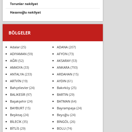
torunlar nakli̇yat
hasanoğlu nakliyat
BÖLGELER
Adalar
(25)
ADANA
(207)
ADIYAMAN
(59)
AFYON
(73)
AĞRI
(52)
AKSARAY
(53)
AMASYA
(33)
ANKARA
(793)
ANTALYA
(233)
ARDAHAN
(15)
ARTVİN
(19)
AYDIN
(61)
Bahçelievler
(24)
Bakırköy
(25)
BALIKESİR
(97)
BARTIN
(29)
Başakşehir
(24)
BATMAN
(64)
BAYBURT
(15)
Bayrampaşa
(24)
Beşiktaş
(24)
Beyoğlu
(24)
BİLECİK
(35)
BİNGÖL
(26)
BİTLİS
(29)
BOLU
(74)