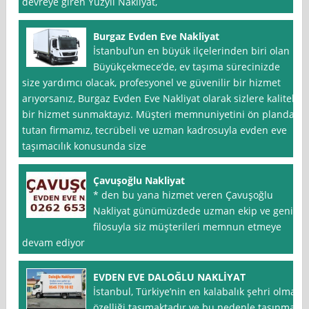
devreye giren Yüzyıl Nakliyat,
Burgaz Evden Eve Nakliyat
İstanbul‘un en büyük ilçelerinden biri olan
Büyükçekmece’de, ev taşıma sürecinizde
size yardımcı olacak, profesyonel ve güvenilir bir hizmet
arıyorsanız, Burgaz Evden Eve Nakliyat olarak sizlere kaliteli
bir hizmet sunmaktayız. Müşteri memnuniyetini ön planda
tutan firmamız, tecrübeli ve uzman kadrosuyla evden eve
taşımacılık konusunda size
Çavuşoğlu Nakliyat
* den bu yana hizmet veren Çavuşoğlu
Nakliyat günümüzdede uzman ekip ve geniş
filosuyla siz müşterileri memnun etmeye
devam ediyor
EVDEN EVE DALOĞLU NAKLİYAT
İstanbul, Türkiye’nin en kalabalık şehri olma
özelliği taşımaktadır ve bu nedenle taşınma