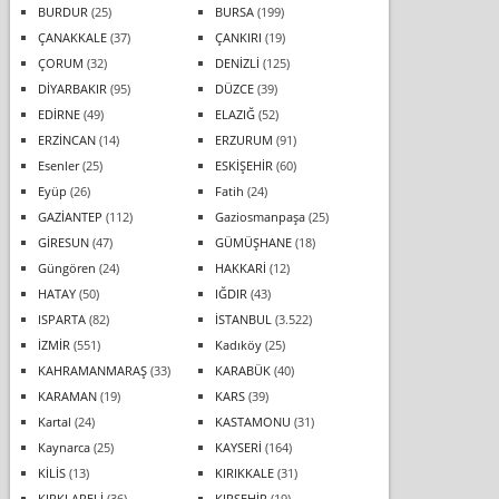
BURDUR
(25)
BURSA
(199)
ÇANAKKALE
(37)
ÇANKIRI
(19)
ÇORUM
(32)
DENİZLİ
(125)
DİYARBAKIR
(95)
DÜZCE
(39)
EDİRNE
(49)
ELAZIĞ
(52)
ERZİNCAN
(14)
ERZURUM
(91)
Esenler
(25)
ESKİŞEHİR
(60)
Eyüp
(26)
Fatih
(24)
GAZİANTEP
(112)
Gaziosmanpaşa
(25)
GİRESUN
(47)
GÜMÜŞHANE
(18)
Güngören
(24)
HAKKARİ
(12)
HATAY
(50)
IĞDIR
(43)
ISPARTA
(82)
İSTANBUL
(3.522)
İZMİR
(551)
Kadıköy
(25)
KAHRAMANMARAŞ
(33)
KARABÜK
(40)
KARAMAN
(19)
KARS
(39)
Kartal
(24)
KASTAMONU
(31)
Kaynarca
(25)
KAYSERİ
(164)
KİLİS
(13)
KIRIKKALE
(31)
KIRKLARELİ
(36)
KIRŞEHİR
(19)