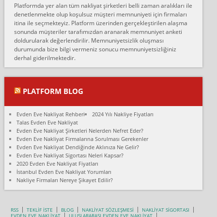
Platformda yer alan tüm nakliyat şirketleri belli zaman aralıkları ile
Ankara Alicanlar naklyat tel 5465524025. 2600 TL'ye ankaradan
denetlenmekte olup koşulsuz müşteri memnuniyeti için firmaları
Konya ya Alicanlar naklyat la anlaştık bu şahıs evin taşınacağı gün
itina ile seçmekteyiz. Platform üzerinden gerçekleştirilen alaşma
fiyatın mazoto gele...
sonunda müşteriler tarafımızdan aranarak memnuniyet anketi
doldurularak değerlendirilir. Memnuniyetsizlik oluşması
Fatih kokmese:
durumunda bize bilgi vermeniz sonucu memnuniyetsizliğiniz
Diyarbakır dan eşyamı getirtmek için anlaştım sözleşme yaptım.
derhal giderilmektedir.
Son anda fiyat artırdılar.. mecburiyetten tasittim.. bu kişiler ağrılı
Ankara merk...
Ali:
PLATFORM BLOG
İzmir de evim naklyat diye bir firmaya ev taşıttık, çok pişman
olduk. Asansörlü dediler sonra uraya asansör kurulmaz dediler
Evden Eve Nakliyat Rehberi
2024 Yılı Nakliye Fiyatları
fark istediler. ortada asa...
Talas Evden Eve Nakliyat
Evden Eve Nakliyat Şirketleri Nelerden Nefret Eder?
Nimet:
Evden Eve Nakliyat Firmalarına Sorulması Gerekenler
Ben 2021 Ağustos ilk haftası Evimi taşıdım yani İstanbul'un bir
Evden Eve Nakliyat Dendiğinde Aklınıza Ne Gelir?
Mahallesi'nden bir başka Mahallesi'ne yani Ümraniye bölgesinde
Evden Eve Nakliyat Sigortası Neleri Kapsar?
oturuyorum önceleri ara...
2020 Evden Eve Nakliyat Fiyatları
İstanbul Evden Eve Nakliyat Yorumları
Nimet Köse:
Nakliye Firmaları Nereye Şikayet Edilir?
Merhaba ben 2021 Ağustos ilk haftası evimi Ümraniye'den Çok
yakın bir bölgeye taşıdım yeni Ümraniye'nin Mahallesi'ne
Hancıoğlu naklyatla taşındım...
RSS
TEKLİF İSTE
BLOG
NAKLİYAT SÖZLEŞMESİ
NAKLİYAT SİGORTASI
EVDEN EVE NAKLİYAT
ULUSLARARASI EVDEN EVE NAKLİYAT