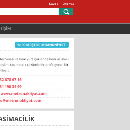
|
Kayıt ol
Giriş yap
ETİŞİM
ASİMACİLİK