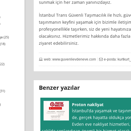
sunmak için her zaman yanınızdayız.
İstanbul Trans Güvenli Taşımacılık ile hızlı, gü
)
taşınmanın keyfini yaşamak için bizimle iletişim
)
profesyonellikle taşırken, siz de yeni hayatını
olacaksınız. Hizmetlerimiz hakkında daha fazla 
şa
(25)
ziyaret edebilirsiniz.
(18)
web: www.guvenlievdeneve.com
e-posta:
kurtkur
22)
Benzer yazılar
(31)
Proton nakliyat
)
İstanbul’da yaşamak ve taşınm
de, gerçek hayatta oldukça yoru
Evden eve nakliyat hizmetleri, 
şekilde sonlandıran önemli bir hizmet olarak 