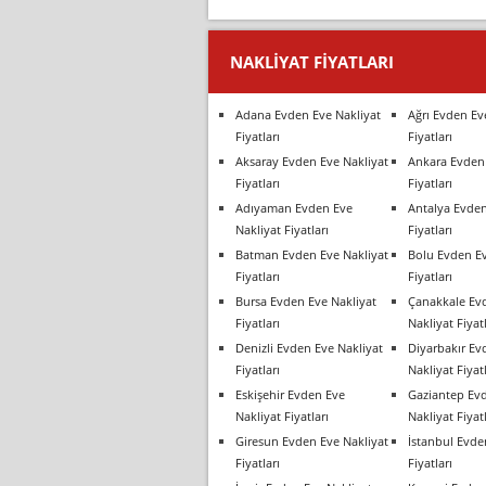
NAKLIYAT FIYATLARI
Adana Evden Eve Nakliyat
Ağrı Evden Ev
Fiyatları
Fiyatları
Aksaray Evden Eve Nakliyat
Ankara Evden 
Fiyatları
Fiyatları
Adıyaman Evden Eve
Antalya Evden
Nakliyat Fiyatları
Fiyatları
Batman Evden Eve Nakliyat
Bolu Evden Ev
Fiyatları
Fiyatları
Bursa Evden Eve Nakliyat
Çanakkale Ev
Fiyatları
Nakliyat Fiyatl
Denizli Evden Eve Nakliyat
Diyarbakır Ev
Fiyatları
Nakliyat Fiyatl
Eskişehir Evden Eve
Gaziantep Ev
Nakliyat Fiyatları
Nakliyat Fiyatl
Giresun Evden Eve Nakliyat
İstanbul Evde
Fiyatları
Fiyatları