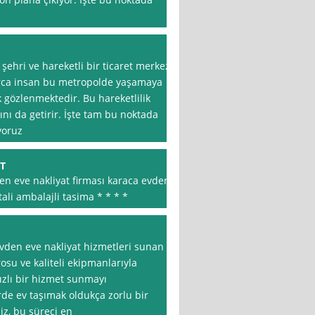
şehri ve hareketli bir ticaret merkezi
nlarca insan bu metropolde yaşamaya
ik gözlenmektedir. Bu hareketlilik
nı da getirir. İşte tam bu noktada
yoruz
T
en eve nakliyat firması karaca evden
ali ambalajli tasima * * * *
 evden eve nakliyat hizmetleri sunan
su ve kaliteli ekipmanlarıyla
ızlı bir hizmet sunmayı
rde ev taşımak oldukça zorlu bir
biz, bu süreci en