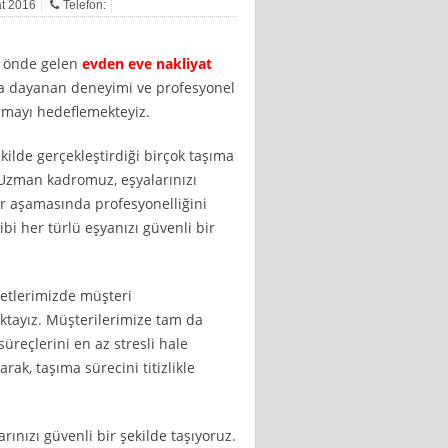
at 2016
Telefon:
n önde gelen
evden eve nakliyat
lara dayanan deneyimi ve profesyonel
unmayı hedeflemekteyiz.
kilde gerçekleştirdiği birçok taşıma
 Uzman kadromuz, eşyalarınızı
r aşamasında profesyonelliğini
ibi her türlü eşyanızı güvenli bir
metlerimizde müşteri
tayız. Müşterilerimize tam da
üreçlerini en az stresli hale
rak, taşıma sürecini titizlikle
arınızı güvenli bir şekilde taşıyoruz.