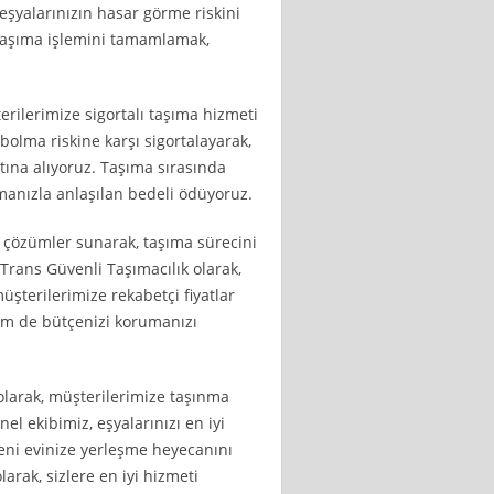
şyalarınızın hasar görme riskini
e taşıma işlemini tamamlamak,
erilerimize sigortalı taşıma hizmeti
olma riskine karşı sigortalayarak,
ına alıyoruz. Taşıma sırasında
manızla anlaşılan bedeli ödüyoruz.
 çözümler sunarak, taşıma sürecini
 Trans Güvenli Taşımacılık olarak,
şterilerimize rekabetçi fiyatlar
hem de bütçenizi korumanızı
olarak, müşterilerimize taşınma
l ekibimiz, eşyalarınızı en iyi
e yeni evinize yerleşme heyecanını
arak, sizlere en iyi hizmeti