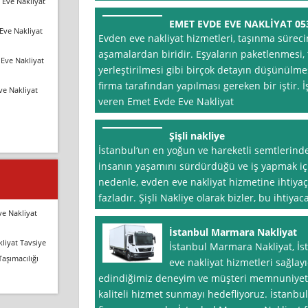
 Eve Nakliyat
EMET EVDE EVE NAKLİYAT 053
Eve Nakliyat
Evden eve nakliyat hizmetleri, taşınma süreci
aşamalardan biridir. Eşyaların paketlenmesi,
Eve Nakliyat
yerleştirilmesi gibi birçok detayın düşünülme
firma tarafından yapılması gereken bir iştir. 
ve Nakliyat
veren Emet Evde Eve Nakliyat
Şişli nakliye
İstanbul‘un en yoğun ve hareketli semtlerinden 
insanın yaşamını sürdürdüğü ve iş yapmak için
nedenle, evden eve nakliyat hizmetine ihtiyaç
fazladır. Şişli Nakliye olarak bizler, bu ihtiy
ve Nakliyat
İstanbul Marmara Nakliyat
liyat Tavsiye
İstanbul Marmara Nakliyat, İ
Taşımacılığı
eve nakliyat hizmetleri sağlayı
edindiğimiz deneyim ve müşteri memnuniyeti o
kaliteli hizmet sunmayı hedefliyoruz. İstanbul