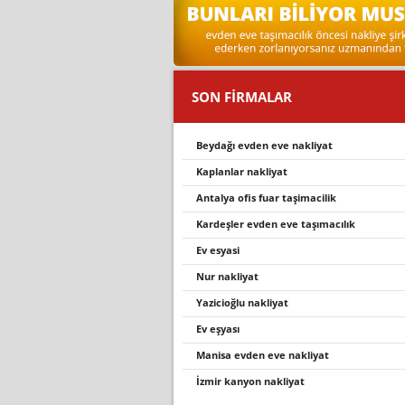
SON FİRMALAR
beydağı evden eve nakliyat
kaplanlar nakliyat
antalya ofis fuar taşimacilik
kardeşler evden eve taşımacılık
ev esyasi
nur nakli̇yat
yazi̇ci̇oğlu nakli̇yat
ev eşyasi
manisa evden eve nakliyat
i̇zmir kanyon nakliyat