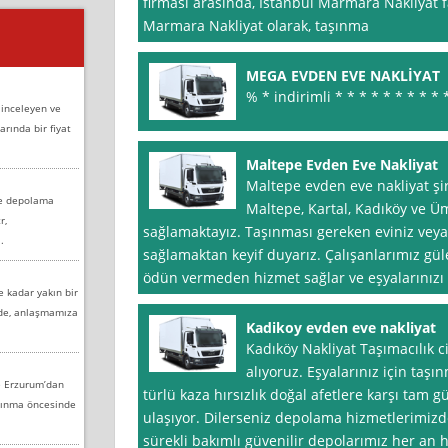
firması arasında, İstanbul Marmara Nakliyat f
Marmara Nakliyat olarak, taşınma
MEGA EVDEN EVE NAKLİYAT
% * indirimli * * * * * * * * * 
 inceleyen ve
arında bir fiyat
Maltepe Evden Eve Nakliyat
Maltepe evden eve nakliyat şi
ve depolama
Maltepe, Kartal, Kadıköy ve Ü
r,
sağlamaktayız. Taşınması gereken eviniz veya 
.
sağlamaktan keyif duyarız. Çalışanlarımız gül
ödün vermeden hizmet sağlar ve eşyalarınızı a
e kadar yakın bir
nde, anlaşmamıza
Kadikoy evden eve nakliyat
Kadıköy Nakliyat Taşımacılık cid
alıyoruz. Eşyalarınız için taşı
e Erzurum’dan
türlü kaza hırsızlık doğal afetlere karşı tam g
aşınma öncesinde
ulaşıyor. Dilerseniz depolama hizmetlerimizden
sürekli bakımlı güvenilir depolarımız her an 