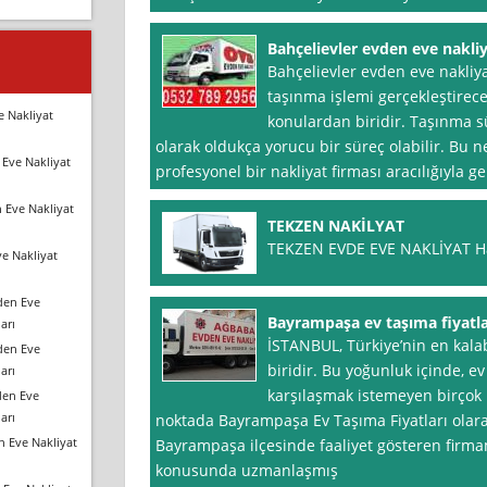
Bahçelievler evden eve nakliya
Bahçelievler evden eve nakliyat
taşınma işlemi gerçekleştirece
e Nakliyat
konulardan biridir. Taşınma s
olarak oldukça yorucu bir süreç olabilir. Bu n
Eve Nakliyat
profesyonel bir nakliyat firması aracılığıyla g
 Eve Nakliyat
TEKZEN NAKİLYAT
TEKZEN EVDE EVE NAKLİYAT H
e Nakliyat
den Eve
Bayrampaşa ev taşıma fiyatla
arı
İSTANBUL, Türkiye’nin en kalab
den Eve
biridir. Bu yoğunluk içinde, ev
arı
karşılaşmak istemeyen birçok 
den Eve
arı
noktada Bayrampaşa Ev Taşıma Fiyatları olara
n Eve Nakliyat
Bayrampaşa ilçesinde faaliyet gösteren firma
konusunda uzmanlaşmış