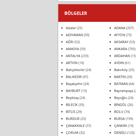
BÖLGELER
Adalar
(25)
ADANA
(207)
ADIYAMAN
(59)
AFYON
(73)
AĞRI
(52)
AKSARAY
(53)
AMASYA
(33)
ANKARA
(793)
ANTALYA
(233)
ARDAHAN
(15
ARTVİN
(19)
AYDIN
(61)
Bahçelievler
(24)
Bakırköy
(25)
BALIKESİR
(97)
BARTIN
(29)
Başakşehir
(24)
BATMAN
(64)
BAYBURT
(15)
Bayrampaşa
(
Beşiktaş
(24)
Beyoğlu
(24)
BİLECİK
(35)
BİNGÖL
(26)
BİTLİS
(29)
BOLU
(74)
BURDUR
(25)
BURSA
(199)
ÇANAKKALE
(37)
ÇANKIRI
(19)
ÇORUM
(32)
DENİZLİ
(125)