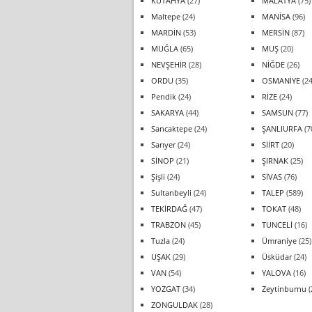
KÜTAHYA
(27)
MALATYA
(75)
Maltepe
(24)
MANİSA
(96)
MARDİN
(53)
MERSİN
(87)
MUĞLA
(65)
MUŞ
(20)
NEVŞEHİR
(28)
NİĞDE
(26)
ORDU
(35)
OSMANİYE
(24
Pendik
(24)
RİZE
(24)
SAKARYA
(44)
SAMSUN
(77)
Sancaktepe
(24)
ŞANLIURFA
(7
Sarıyer
(24)
SİİRT
(20)
SİNOP
(21)
ŞIRNAK
(25)
Şişli
(24)
SİVAS
(76)
Sultanbeyli
(24)
TALEP
(589)
TEKİRDAĞ
(47)
TOKAT
(48)
TRABZON
(45)
TUNCELİ
(16)
Tuzla
(24)
Ümraniye
(25)
UŞAK
(29)
Üsküdar
(24)
VAN
(54)
YALOVA
(16)
YOZGAT
(34)
Zeytinburnu
(
ZONGULDAK
(28)