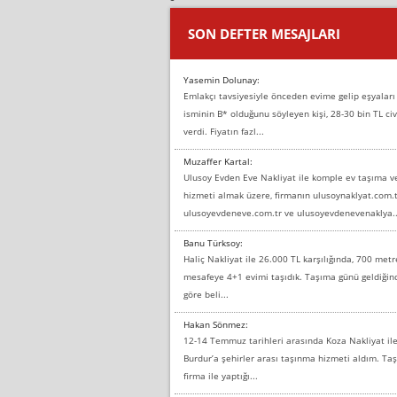
SON DEFTER MESAJLARI
Yasemin Dolunay:
Emlakçı tavsiyesiyle önceden evime gelip eşyaları
isminin B* olduğunu söyleyen kişi, 28-30 bin TL civ
verdi. Fiyatın fazl...
Muzaffer Kartal:
Ulusoy Evden Eve Nakliyat ile komple ev taşıma 
hizmeti almak üzere, firmanın ulusoynaklyat.com.t
ulusoyevdeneve.com.tr ve ulusoyevdenevenaklya..
Banu Türksoy:
Haliç Nakliyat ile 26.000 TL karşılığında, 700 metr
mesafeye 4+1 evimi taşıdık. Taşıma günü geldiği
göre beli...
Hakan Sönmez:
12-14 Temmuz tarihleri arasında Koza Nakliyat il
Burdur’a şehirler arası taşınma hizmeti aldım. T
firma ile yaptığı...