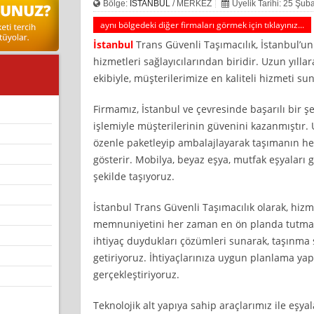
Bölge:
İSTANBUL
/ MERKEZ
Üyelik Tarihi: 25 Şub
aynı bölgedeki diğer firmaları görmek için tıklayınız...
İstanbul
Trans Güvenli Taşımacılık, İstanbul’u
hizmetleri sağlayıcılarından biridir. Uzun yıl
ekibiyle, müşterilerimize en kaliteli hizmeti s
Firmamız, İstanbul ve çevresinde başarılı bir şe
işlemiyle müşterilerinin güvenini kazanmıştır.
özenle paketleyip ambalajlayarak taşımanın he
gösterir. Mobilya, beyaz eşya, mutfak eşyaları g
şekilde taşıyoruz.
İstanbul Trans Güvenli Taşımacılık olarak, hiz
memnuniyetini her zaman en ön planda tutmak
ihtiyaç duydukları çözümleri sunarak, taşınma s
getiriyoruz. İhtiyaçlarınıza uygun planlama yapa
gerçekleştiriyoruz.
Teknolojik alt yapıya sahip araçlarımız ile eşyal