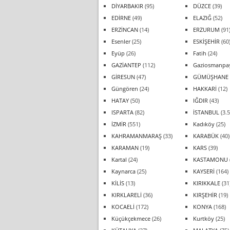
DİYARBAKIR
(95)
DÜZCE
(39)
EDİRNE
(49)
ELAZIĞ
(52)
ERZİNCAN
(14)
ERZURUM
(91
Esenler
(25)
ESKİŞEHİR
(60
Eyüp
(26)
Fatih
(24)
GAZİANTEP
(112)
Gaziosmanpa
GİRESUN
(47)
GÜMÜŞHANE
Güngören
(24)
HAKKARİ
(12)
HATAY
(50)
IĞDIR
(43)
ISPARTA
(82)
İSTANBUL
(3.5
İZMİR
(551)
Kadıköy
(25)
KAHRAMANMARAŞ
(33)
KARABÜK
(40)
KARAMAN
(19)
KARS
(39)
Kartal
(24)
KASTAMONU
Kaynarca
(25)
KAYSERİ
(164)
KİLİS
(13)
KIRIKKALE
(31
KIRKLARELİ
(36)
KIRŞEHİR
(19)
KOCAELİ
(172)
KONYA
(168)
Küçükçekmece
(26)
Kurtköy
(25)