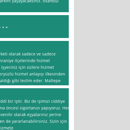
arkını yaşayacaksınız. İstanbul
* * *
rketi olarak sadece ve sadece
mraniye ilçelerinde hizmet
işyeriniz için sizlere hizmet
eryüzlü hizmet anlayışı ilkesinden
ldığı gibi teslim eder. Maltepe
di bir iştir. Biz de işimizi ciddiye
nma öncesi sigortanızı yapıyoruz. Her
üvenilir olarak eşyalarınız yerine
 de yararlanabilirsiniz. Sizin için
hizmete