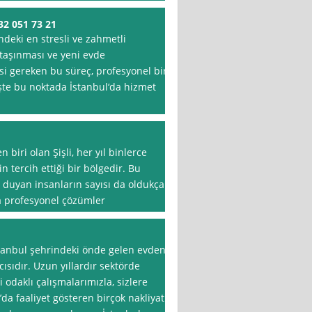
2 051 73 21
ndeki en stresli ve zahmetli
 taşınması ve yeni evde
si gereken bu süreç, profesyonel bir
İşte bu noktada İstanbul‘da hizmet
biri olan Şişli, her yıl binlerce
 tercih ettiği bir bölgedir. Bu
 duyan insanların sayısı da oldukça
aca profesyonel çözümler
stanbul şehrindeki önde gelen evden
cısıdır. Uzun yıllardır sektörde
daklı çalışmalarımızla, sizlere
’da faaliyet gösteren birçok nakliyat