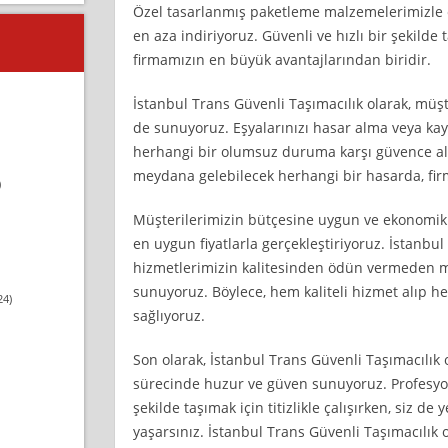
Özel tasarlanmış paketleme malzemelerimizle e
en aza indiriyoruz. Güvenli ve hızlı bir şekild
firmamızın en büyük avantajlarından biridir.
İstanbul Trans Güvenli Taşımacılık olarak, müşt
de sunuyoruz. Eşyalarınızı hasar alma veya kayb
herhangi bir olumsuz duruma karşı güvence alt
meydana gelebilecek herhangi bir hasarda, fir
)
Müşterilerimizin bütçesine uygun ve ekonomik
en uygun fiyatlarla gerçekleştiriyoruz. İstanbul
hizmetlerimizin kalitesinden ödün vermeden mü
sunuyoruz. Böylece, hem kaliteli hizmet alıp 
24)
sağlıyoruz.
Son olarak, İstanbul Trans Güvenli Taşımacılık 
sürecinde huzur ve güven sunuyoruz. Profesyone
şekilde taşımak için titizlikle çalışırken, siz d
yaşarsınız. İstanbul Trans Güvenli Taşımacılık ol