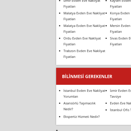
İzmir Evden Eve Nakliyat
Kayseri Evden
Fiyatları
Fiyatları
Malatya Evden Eve Nakliyat
Konya Evden 
Fiyatları
Fiyatları
Malatya Evden Eve Nakliyat
Mersin Evden 
Fiyatları
Fiyatları
Ordu Evden Eve Nakliyat
Sivas Evden E
Fiyatları
Fiyatları
Trabzon Evden Eve Nakliyat
Fiyatları
BILINMESI GEREKENLER
İstanbul Evden Eve Nakliyat
İzmir Evden E
Yorumları
Tavsiye
Asansörlü Taşımacılık
Evden Eve Nak
Nedir?
İstanbul Ofis 
Ekspertiz Hizmeti Nedir?