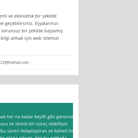
venli ve ekonomik bir şekilde
e geçebilirsiniz. Eşyalarınızı
za sorunsuz bir şekilde başlamış
bilgi almak için web sitemizi
t_22@hotmail.com
ak her ne kadar keyifli gibi görünse
cu ve stresli bir süreç olabiliyor.
bu süreci kolaylaştıran ve kaliteli bir
ön plana çıkıyor. İşte bu noktada