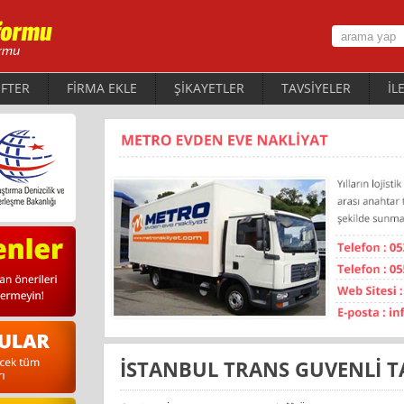
FTER
FİRMA EKLE
ŞİKAYETLER
TAVSİYELER
İL
İSTANBUL TRANS GUVENLİ T