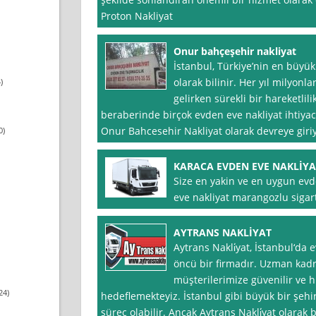
Proton Nakliyat
Onur bahçeşehir nakliyat
İstanbul, Türkiye’nin en büyük 
olarak bilinir. Her yıl milyo
)
gelirken sürekli bir hareketlil
beraberinde birçok evden eve nakliyat ihtiyacı
Onur Bahcesehir Nakliyat olarak devreye giri
0)
KARACA EVDEN EVE NAKLİYA
Size en yakin ve en uygun evd
eve nakliyat marangozlu sigart
AYTRANS NAKLİYAT
Aytrans Nakli̇yat, İstanbul‘da
öncü bir firmadır. Uzman kadro
müşterilerimize güvenilir ve h
24)
hedeflemekteyiz. İstanbul gibi büyük bir şehi
süreç olabilir. Ancak Aytrans Nakli̇yat olarak 