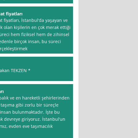
t fiyatları
 fiyatları, İstanbul‘da yaşayan ve
k olan kişilerin en çok merak ettiği
üreci hem fiziksel hem de zihinsel
edenle birçok insan, bu süreci
erçekleştirmek
akan TEKZEN *
rı
alık ve en hareketli şehirlerinden
 taşıma gibi zorlu bir süreçle
insan bulunmaktadır. İşte bu
k devreye giriyoruz. İstanbul‘un
mız, evden eve taşımacılık