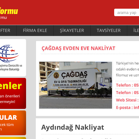
FTER
FİRMA EKLE
ŞİKAYETLER
TAVSİYELER
İL
Aydındağ Nakliyat