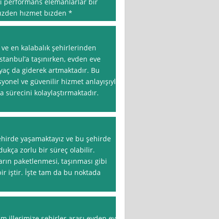
alı performans elemanlarlar bır
sızden hızmet bızden *
 ve en kalabalık şehirlerinden
 İstanbul’a taşınırken, evden eve
iyaç da giderek artmaktadır. Bu
yonel ve güvenilir hizmet anlayışıyla
 sürecini kolaylaştırmaktadır.
şehirde yaşamaktayız ve bu şehirde
ukça zorlu bir süreç olabilir.
arın paketlenmesi, taşınması gibi
ir iştir. İşte tam da bu noktada
üm illerimize şehirler arası evden eve