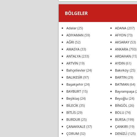
BÖLGELER
Adalar
(25)
ADANA
(207)
ADIYAMAN
(59)
AFYON
(73)
AĞRI
(52)
AKSARAY
(53)
AMASYA
(33)
ANKARA
(793)
ANTALYA
(233)
ARDAHAN
(15
ARTVİN
(19)
AYDIN
(61)
Bahçelievler
(24)
Bakırköy
(25)
BALIKESİR
(97)
BARTIN
(29)
Başakşehir
(24)
BATMAN
(64)
BAYBURT
(15)
Bayrampaşa
(
Beşiktaş
(24)
Beyoğlu
(24)
BİLECİK
(35)
BİNGÖL
(26)
BİTLİS
(29)
BOLU
(74)
BURDUR
(25)
BURSA
(199)
ÇANAKKALE
(37)
ÇANKIRI
(19)
ÇORUM
(32)
DENİZLİ
(125)