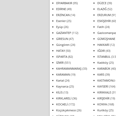
DİYARBAKIR
(95)
DÜZCE
(39)
EDİRNE
(49)
ELAZIĞ
(52)
ERZİNCAN
(14)
ERZURUM
(91
Esenler
(25)
ESKİŞEHİR
(60
Eyüp
(26)
Fatih
(24)
GAZİANTEP
(112)
Gaziosmanpa
GİRESUN
(47)
GÜMÜŞHANE
Güngören
(24)
HAKKARİ
(12)
HATAY
(50)
IĞDIR
(43)
ISPARTA
(82)
İSTANBUL
(3.5
İZMİR
(551)
Kadıköy
(25)
KAHRAMANMARAŞ
(33)
KARABÜK
(40)
KARAMAN
(19)
KARS
(39)
Kartal
(24)
KASTAMONU
Kaynarca
(25)
KAYSERİ
(164)
KİLİS
(13)
KIRIKKALE
(31
KIRKLARELİ
(36)
KIRŞEHİR
(19)
KOCAELİ
(172)
KONYA
(168)
Küçükçekmece
(26)
Kurtköy
(25)