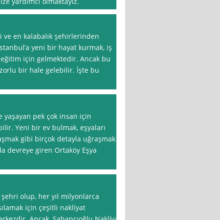
ize yardımcı olmaktayız.
i ve en kalabalık şehirlerinden
 İstanbul’a yeni bir hayat kurmak, iş
 eğitim için gelmektedir. Ancak bu
orlu bir hale gelebilir. İşte bu
e yaşayan pek çok insan için
lir. Yeni bir ev bulmak, eşyaları
laşmak gibi birçok detayla uğraşmak
ada devreye giren Ortaköy Eşya
şehri olup, her yıl milyonlarca
ılamak için çeşitli nakliyat
rkezdir. Ancak, Sabancıoğlu Nakli̇yat