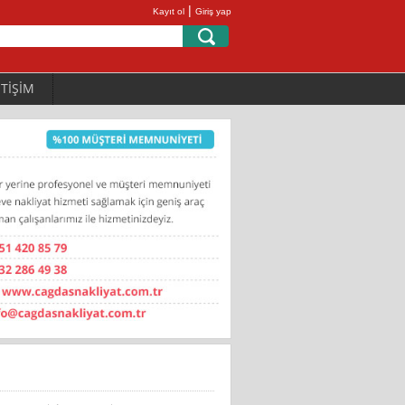
|
Kayıt ol
Giriş yap
ETİŞİM