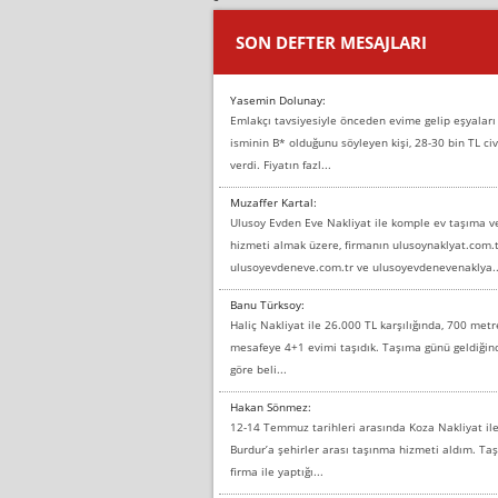
SON DEFTER MESAJLARI
Yasemin Dolunay:
Emlakçı tavsiyesiyle önceden evime gelip eşyaları
isminin B* olduğunu söyleyen kişi, 28-30 bin TL civ
verdi. Fiyatın fazl...
Muzaffer Kartal:
Ulusoy Evden Eve Nakliyat ile komple ev taşıma 
hizmeti almak üzere, firmanın ulusoynaklyat.com.t
ulusoyevdeneve.com.tr ve ulusoyevdenevenaklya..
Banu Türksoy:
Haliç Nakliyat ile 26.000 TL karşılığında, 700 metr
mesafeye 4+1 evimi taşıdık. Taşıma günü geldiği
göre beli...
Hakan Sönmez:
12-14 Temmuz tarihleri arasında Koza Nakliyat il
Burdur’a şehirler arası taşınma hizmeti aldım. T
firma ile yaptığı...