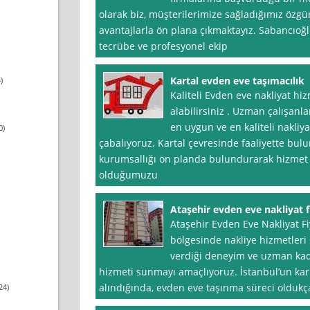
olarak biz, müşterilerimize sağladığımız özgü
avantajlarla ön plana çıkmaktayız. Sabancıoğlu 
tecrübe ve profesyonel ekip
Kartal evden eve taşımacılık
)
Kaliteli Evden eve nakliyat hi
alabilirsiniz . Uzman çalışanla
en uygun ve en kaliteli nakliy
0)
çabalıyoruz. Kartal çevresinde faaliyette bulu
kurumsallığı ön planda bulundurarak hizmet s
olduğumuzu
Ataşehir evden eve nakliyat f
Ataşehir Evden Eve Nakliyat Fi
bölgesinde nakliye hizmetleri 
verdiği deneyim ve uzman kadr
hizmeti sunmayı amaçlıyoruz. İstanbul’un kar
alındığında, evden eve taşınma süreci oldukça 
24)