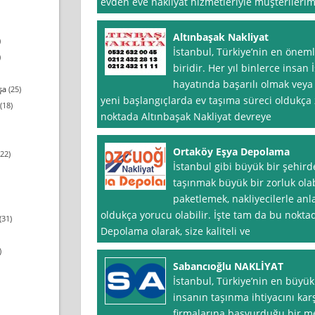
evden eve nakliyat hizmetleriyle müşterilerim
Altınbaşak Nakliyat
)
İstanbul, Türkiye’nin en öneml
)
biridir. Her yıl binlerce insan
hayatında başarılı olmak veya
şa
(25)
yeni başlangıçlarda ev taşıma süreci oldukça z
(18)
noktada Altınbaşak Nakliyat devreye
Ortaköy Eşya Depolama
22)
İstanbul gibi büyük bir şehird
taşınmak büyük bir zorluk olabi
paketlemek, nakliyecilerle an
oldukça yorucu olabilir. İşte tam da bu nokt
(31)
Depolama olarak, size kaliteli ve
)
Sabancıoğlu NAKLİYAT
İstanbul, Türkiye’nin en büyük 
insanın taşınma ihtiyacını karş
firmalarına başvurduğu bir me