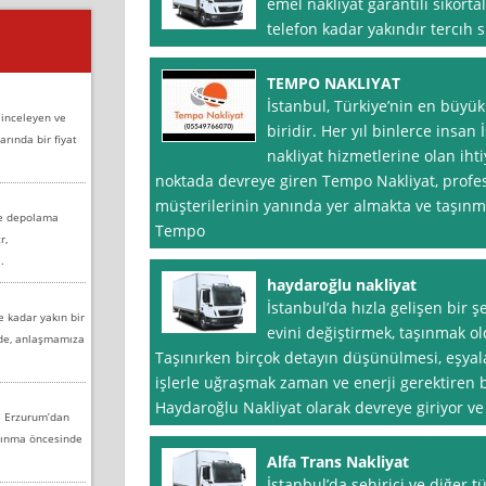
emel nakliyat garantılı sıkort
telefon kadar yakındır tercıh 
TEMPO NAKLIYAT
İstanbul, Türkiye’nin en büyük
 inceleyen ve
biridir. Her yıl binlerce insan
arında bir fiyat
nakliyat hizmetlerine olan iht
noktada devreye giren Tempo Nakliyat, profes
müşterilerinin yanında yer almakta ve taşınma
ve depolama
Tempo
r,
.
haydaroğlu nakliyat
İstanbul’da hızla gelişen bir 
e kadar yakın bir
evini değiştirmek, taşınmak old
nde, anlaşmamıza
Taşınırken birçok detayın düşünülmesi, eşyal
işlerle uğraşmak zaman ve enerji gerektiren b
Haydaroğlu Nakliyat olarak devreye giriyor ve
e Erzurum’dan
aşınma öncesinde
Alfa Trans Nakliyat
İstanbul’da şehiriçi ve diğer t