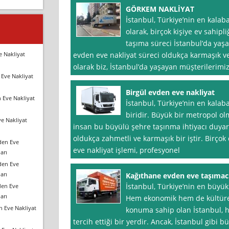
GÖRKEM NAKLİYAT
İstanbul, Türkiye’nin en kalaba
olarak, birçok kişiye ev sahip
taşıma süreci İstanbul’da yaşa
e Nakliyat
evden eve nakliyat süreci oldukça karmaşık ve 
olarak biz, İstanbul’da yaşayan müşterilerimi
Eve Nakliyat
Birgül evden eve nakliyat
 Eve Nakliyat
İstanbul, Türkiye’nin en kalaba
biridir. Büyük bir metropol olm
e Nakliyat
insan bu büyülü şehre taşınma ihtiyacı duyar
oldukça zahmetli ve karmaşık bir iştir. Birç
den Eve
eve nakliyat işlemi, profesyonel
arı
den Eve
arı
Kağıthane evden eve taşımacı
İstanbul, Türkiye’nin en büyük
den Eve
arı
Hem ekonomik hem de kültüre
n Eve Nakliyat
konuma sahip olan İstanbul, h
tercih ettiği bir yerdir. Ancak, İstanbul gibi