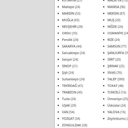
KÜTAHYA
(27)
MALATYA
(75)
Maltepe
(24)
MANİSA
(96)
MARDİN
(53)
MERSİN
(87)
MUĞLA
(65)
MUŞ
(20)
NEVŞEHİR
(28)
NİĞDE
(26)
ORDU
(35)
OSMANİYE
(24
Pendik
(24)
RİZE
(24)
SAKARYA
(44)
SAMSUN
(77)
Sancaktepe
(24)
ŞANLIURFA
(7
Sarıyer
(24)
SİİRT
(20)
SİNOP
(21)
ŞIRNAK
(25)
Şişli
(24)
SİVAS
(76)
Sultanbeyli
(24)
TALEP
(589)
TEKİRDAĞ
(47)
TOKAT
(48)
TRABZON
(45)
TUNCELİ
(16)
Tuzla
(24)
Ümraniye
(25)
UŞAK
(29)
Üsküdar
(24)
VAN
(54)
YALOVA
(16)
YOZGAT
(34)
Zeytinburnu
(
ZONGULDAK
(28)