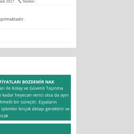
ralık 2017
Telefon:
yapılmaktadır.
 FİYATLARI BOZDEMİR NAK
ları ile Kolay ve Güvenli Taşınma
e kadar heyecan verici olsa da aynı
metli bir süreçtir. Eşyaların
işlemler birçok detayı gerektirir ve
ncak