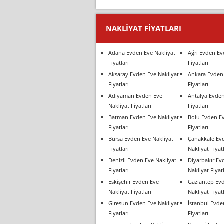
NAKLIYAT FIYATLARI
Adana Evden Eve Nakliyat
Ağrı Evden Ev
Fiyatları
Fiyatları
Aksaray Evden Eve Nakliyat
Ankara Evden 
Fiyatları
Fiyatları
Adıyaman Evden Eve
Antalya Evden
Nakliyat Fiyatları
Fiyatları
Batman Evden Eve Nakliyat
Bolu Evden Ev
Fiyatları
Fiyatları
Bursa Evden Eve Nakliyat
Çanakkale Ev
Fiyatları
Nakliyat Fiyatl
Denizli Evden Eve Nakliyat
Diyarbakır Ev
Fiyatları
Nakliyat Fiyatl
Eskişehir Evden Eve
Gaziantep Ev
Nakliyat Fiyatları
Nakliyat Fiyatl
Giresun Evden Eve Nakliyat
İstanbul Evde
Fiyatları
Fiyatları