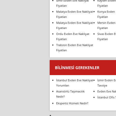
İzmir Evden Eve Nakliyat
Kayseri Evden
Fiyatları
Fiyatları
Malatya Evden Eve Nakliyat
Konya Evden 
Fiyatları
Fiyatları
Malatya Evden Eve Nakliyat
Mersin Evden 
Fiyatları
Fiyatları
Ordu Evden Eve Nakliyat
Sivas Evden E
Fiyatları
Fiyatları
Trabzon Evden Eve Nakliyat
Fiyatları
BILINMESI GEREKENLER
İstanbul Evden Eve Nakliyat
İzmir Evden E
Yorumları
Tavsiye
Asansörlü Taşımacılık
Evden Eve Nak
Nedir?
İstanbul Ofis 
Ekspertiz Hizmeti Nedir?