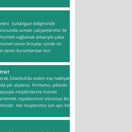
etini Sultangazi bölgesinde
Konusunda uzman çalışanlarımız ile
li hizmeti sağlamak amacıyla çaba
hizmet veren firmalar içinde en
et veren kurumlardan biri
İYAT
arak, İstanbul’da evden eve nakliyat
a yer alıyoruz. Firmamız, yıllardır
layışıyla müşterilerine hizmet
 üretmek, eşyalarınızın sorunsuz bir
mizdir. Her müşterimiz için ayrı bir