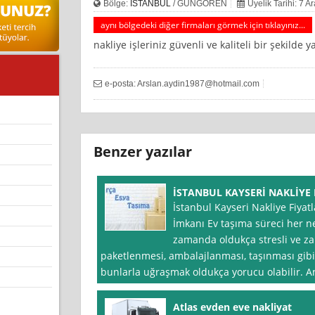
Bölge:
İSTANBUL
/ GÜNGÖREN
Üyelik Tarihi: 7 A
aynı bölgedeki diğer firmaları görmek için tıklayınız...
nakliye işleriniz güvenli ve kaliteli bir şekilde 
e-posta:
Arslan.aydin1987@hotmail.com
Benzer yazılar
İSTANBUL KAYSERİ NAKLİYE
İstanbul Kayseri Nakliye Fiyat
İmkanı Ev taşıma süreci her n
zamanda oldukça stresli ve zah
paketlenmesi, ambalajlanması, taşınması gibi 
bunlarla uğraşmak oldukça yorucu olabilir. A
Atlas evden eve nakliyat