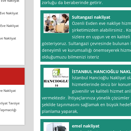
 Eve Nakliyat
zorluğu da beraberinde getirir.
Eve Nakliyat
Sultangazi nakliyat
Özenli Evden eve nakliye hizm
Eve Nakliyat
şirketimizden alabilirsiniz . 
sizlere en uygun ve en kalite
ve Nakliyat
gösteriyoruz. Sultangazi çevresinde bulunan 
deneyimli ve kurumsallığı önemseyerek hizm
olduğumuzu bilmenizi isteriz
İSTANBUL HANCIOĞLU NAKL
İstanbul Hancioğlu Nakliyat ol
hizmetlerinde öncü bir konumd
ve Nakliyat
güvenilir ve kaliteli hizmet an
vermektedir. İhtiyaçlarınıza yönelik çözümler
liyat Tavsiye
şekilde taşınmasını sağlamak en büyük hedefi
Taşımacılığı
planlama yaparak,
emel nakliyat