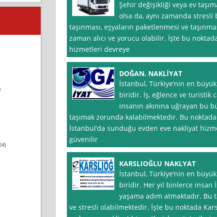
Şehir değişikliği veya ev taşı
olsa da, aynı zamanda stresli 
taşınması, eşyaların paketlenmesi ve taşınmas
zaman alıcı ve yorucu olabilir. İşte bu noktad
hizmetleri devreye
DOĞAN. NAKLİYAT
İstanbul, Türkiye’nin en büyük
)
biridir. İş, eğlence ve turistik
insanın akınına uğrayan bu bü
taşımak zorunda kalabilmektedir. Bu noktada
İstanbul’da sunduğu evden eve nakliyat hizmetl
güvenilir
24)
KARSLIOĞLU NAKLYAT
İstanbul, Türkiye’nin en büyük
biridir. Her yıl binlerce insan
yaşama adım atmaktadır. Bu t
ve stresli olabilmektedir. İşte bu noktada Kars