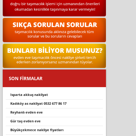
SON FİRMALAR
isparta akkuş nakliyat
kadiköy as nakli̇yat 0532 677 86 17
reyhanli evden eve
gür taş evden eve
büyükçekmece nakliye fiyatları