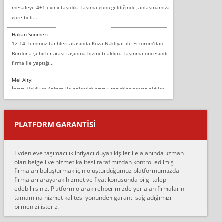
mesafeye 4+1 evimi taşıdık. Taşıma günü geldiğinde, anlaşmamıza
göre beli...
Hakan Sönmez:
12-14 Temmuz tarihleri arasında Koza Nakliyat ile Erzurum’dan
Burdur’a şehirler arası taşınma hizmeti aldım. Taşınma öncesinde
firma ile yaptığı...
Mel Alty:
İnova Nakliyat Ankara ile anlaşıldı eşyayı taşıdılar parayı aldılar.
Salon duvarına bir baktım birisi boydan alüminyum renkli bantı
yapıştırm...
PLATFORM GARANTİSİ
Murat:
Merhaba, bu firmayı bir arkadaş tavsiyesi üzerine tercih ettim,
hiçbir sıkıntı yaşanmayacağını ve kendilerinin çok titiz
Evden eve taşımacılık ihtiyacı duyan kişiler ile alanında uzman
çalıştıklarını, müş...
olan belgeli ve hizmet kalitesi tarafımızdan kontrol edilmiş
firmaları buluşturmak için oluşturduğumuz platformumuzda
Ahmet:
firmaları arayarak hizmet ve fiyat konusunda bilgi talep
Lüleburgaz güngünes evden eve naklyat eşyalarımı taşımak için
edebilirsiniz. Platform olarak rehberimizde yer alan firmaların
anlaştık sabah eve geldiklerinde de eşyalarımı düzgün şekilde
tamamına hizmet kalitesi yönünden garanti sağladığımızı
sarcaz demelerine r...
bilmenizi isteriz.
mehmet güldü: