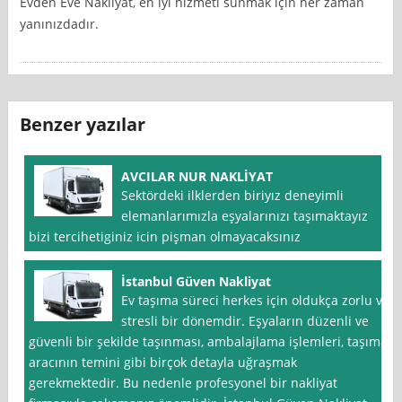
Evden Eve Nakliyat, en iyi hizmeti sunmak için her zaman
yanınızdadır.
Benzer yazılar
AVCILAR NUR NAKLİYAT
Sektördeki ilklerden biriyız deneyimli
elemanlarımızla eşyalarınızı taşımaktayız
bizi tercihetiginiz icin pişman olmayacaksınız
İstanbul Güven Nakliyat
Ev taşıma süreci herkes için oldukça zorlu ve
stresli bir dönemdir. Eşyaların düzenli ve
güvenli bir şekilde taşınması, ambalajlama işlemleri, taşıma
aracının temini gibi birçok detayla uğraşmak
gerekmektedir. Bu nedenle profesyonel bir nakliyat