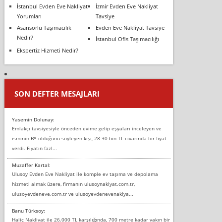
İstanbul Evden Eve Nakliyat
İzmir Evden Eve Nakliyat
Yorumları
Tavsiye
Asansörlü Taşımacılık
Evden Eve Nakliyat Tavsiye
Nedir?
İstanbul Ofis Taşımacılığı
Ekspertiz Hizmeti Nedir?
SON DEFTER MESAJLARI
Yasemin Dolunay:
Emlakçı tavsiyesiyle önceden evime gelip eşyaları inceleyen ve
isminin B* olduğunu söyleyen kişi, 28-30 bin TL civarında bir fiyat
verdi. Fiyatın fazl...
Muzaffer Kartal:
Ulusoy Evden Eve Nakliyat ile komple ev taşıma ve depolama
hizmeti almak üzere, firmanın ulusoynaklyat.com.tr,
ulusoyevdeneve.com.tr ve ulusoyevdenevenaklya...
Banu Türksoy:
Haliç Nakliyat ile 26.000 TL karşılığında, 700 metre kadar yakın bir