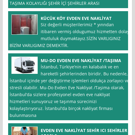
TAŞIMA KOLAYLIĞI ŞEHİR İÇİ ŞEHİRLER ARASI
KÜCÜK KÖY EVDEN EVE NAKLİYAT
Siz değerli müşterilerimiz * yınndan
itibaren vermiş oldugumuz hizmetten dolayı
mutluluk duymaktayız.SİZİN VARLIGINIZ
BİZİM VARLIGIMIZ DEMEKTİR.
MU-DO EVDEN EVE NAKLİYAT /TAŞIMA
İstanbul, Türkiye’nin en kalabalık ve en
hareketli şehirlerinden biridir. Bu nedenle,
İstanbul içinde yer değiştirme işlemleri oldukça zorlayıcı ve
stresli olabilir. Mu-Do Evden Eve Nakliyat /Taşima olarak,
İstanbul’da sizlere profesyonel evden eve nakliyat
hizmetleri sunuyoruz ve taşınma sürecinizi
kolaylaştırıyoruz. İstanbul’da birçok nakliyat firması
bulunmasına
EVDEN EVE NAKLİYAT SEHİR ICI SEHİRLER