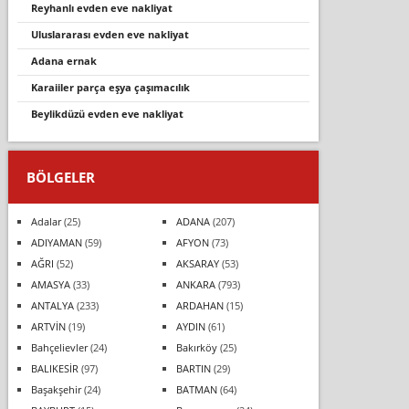
reyhanlı evden eve nakliyat
uluslararası evden eve nakliyat
adana ernak
karaiiler parça eşya çaşımacılık
beylikdüzü evden eve nakliyat
BÖLGELER
Adalar
(25)
ADANA
(207)
ADIYAMAN
(59)
AFYON
(73)
AĞRI
(52)
AKSARAY
(53)
AMASYA
(33)
ANKARA
(793)
ANTALYA
(233)
ARDAHAN
(15)
ARTVİN
(19)
AYDIN
(61)
Bahçelievler
(24)
Bakırköy
(25)
BALIKESİR
(97)
BARTIN
(29)
Başakşehir
(24)
BATMAN
(64)