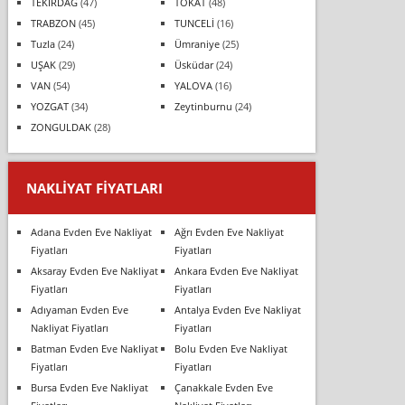
TEKİRDAĞ
(47)
TOKAT
(48)
TRABZON
(45)
TUNCELİ
(16)
Tuzla
(24)
Ümraniye
(25)
UŞAK
(29)
Üsküdar
(24)
VAN
(54)
YALOVA
(16)
YOZGAT
(34)
Zeytinburnu
(24)
ZONGULDAK
(28)
NAKLIYAT FIYATLARI
Adana Evden Eve Nakliyat
Ağrı Evden Eve Nakliyat
Fiyatları
Fiyatları
Aksaray Evden Eve Nakliyat
Ankara Evden Eve Nakliyat
Fiyatları
Fiyatları
Adıyaman Evden Eve
Antalya Evden Eve Nakliyat
Nakliyat Fiyatları
Fiyatları
Batman Evden Eve Nakliyat
Bolu Evden Eve Nakliyat
Fiyatları
Fiyatları
Bursa Evden Eve Nakliyat
Çanakkale Evden Eve