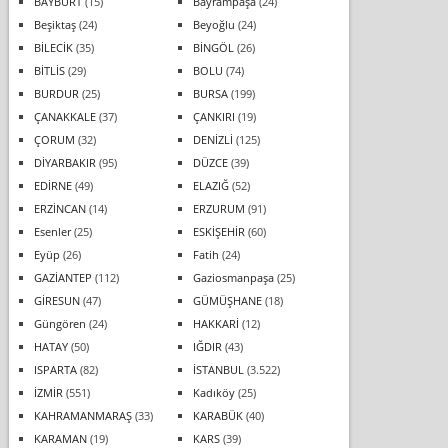
BAYBURT
(15)
Bayrampaşa
(24)
Beşiktaş
(24)
Beyoğlu
(24)
BİLECİK
(35)
BİNGÖL
(26)
BİTLİS
(29)
BOLU
(74)
BURDUR
(25)
BURSA
(199)
ÇANAKKALE
(37)
ÇANKIRI
(19)
ÇORUM
(32)
DENİZLİ
(125)
DİYARBAKIR
(95)
DÜZCE
(39)
EDİRNE
(49)
ELAZIĞ
(52)
ERZİNCAN
(14)
ERZURUM
(91)
Esenler
(25)
ESKİŞEHİR
(60)
Eyüp
(26)
Fatih
(24)
GAZİANTEP
(112)
Gaziosmanpaşa
(25)
GİRESUN
(47)
GÜMÜŞHANE
(18)
Güngören
(24)
HAKKARİ
(12)
HATAY
(50)
IĞDIR
(43)
ISPARTA
(82)
İSTANBUL
(3.522)
İZMİR
(551)
Kadıköy
(25)
KAHRAMANMARAŞ
(33)
KARABÜK
(40)
KARAMAN
(19)
KARS
(39)