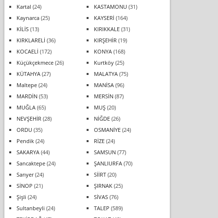
Kartal
(24)
KASTAMONU
(31)
Kaynarca
(25)
KAYSERİ
(164)
KİLİS
(13)
KIRIKKALE
(31)
KIRKLARELİ
(36)
KIRŞEHİR
(19)
KOCAELİ
(172)
KONYA
(168)
Küçükçekmece
(26)
Kurtköy
(25)
KÜTAHYA
(27)
MALATYA
(75)
Maltepe
(24)
MANİSA
(96)
MARDİN
(53)
MERSİN
(87)
MUĞLA
(65)
MUŞ
(20)
NEVŞEHİR
(28)
NİĞDE
(26)
ORDU
(35)
OSMANİYE
(24)
Pendik
(24)
RİZE
(24)
SAKARYA
(44)
SAMSUN
(77)
Sancaktepe
(24)
ŞANLIURFA
(70)
Sarıyer
(24)
SİİRT
(20)
SİNOP
(21)
ŞIRNAK
(25)
Şişli
(24)
SİVAS
(76)
Sultanbeyli
(24)
TALEP
(589)