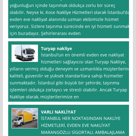
yoğunluğun içinde taşınmak oldukça zorlu bir süreç
olabilir. Neyse ki, Kose Nakli̇ye Hi̇zmetleri̇ olarak İstanbul’da
evden eve nakliyat alanında uzman ekibimizle hizmet
veriyoruz. Sizlere taşınma sürecinde en iyi hizmeti sunmak
için buradayız. Şehirlerarası evden
Turyap nakliye
İstanbul‘un en önemli evden eve nakliyat
hizmetleri sağlayıcısı olan Turyap Nakliye,
yılların vermiş olduğu deneyim ve uzmanlıkla müşterilerine
kaliteli, güvenilir ve yüksek standartlara sahip hizmetler
sunmaktadır. İstanbul gibi büyük bir şehirde, taşınma
işlemleri oldukça zorlayıcı ve stresli olabilir. Ancak Turyap
Nakliye olarak, müşterilerimize en
VARLI NAKLİYAT
İSTANBUL HER NOKTASINDAN NAKLİYE
HİZMETLERİ, EVDEN EVE NAKLİYAT
MARANGÖZLU SİGORTALI, AMBALAJLAMA