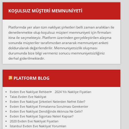
Ankara ALİCANLAR NAKLİYAT Tutarsız ve ticari ahlak problemleri
var verdikleri fiyat teklifini arttırdılar. Sonrasında taşıma gününde
KOŞULSUZ MÜŞTERI MEMNUNIYETI
oldukça tutarsı...
Erol:
Platformda yer alan tüm nakliyat şirketleri belli zaman aralıkları ile
Ankara Alicanlar naklyat tel 5465524025. 2600 TL'ye ankaradan
denetlenmekte olup koşulsuz müşteri memnuniyeti için firmaları
Konya ya Alicanlar naklyat la anlaştık bu şahıs evin taşınacağı gün
itina ile seçmekteyiz. Platform üzerinden gerçekleştirilen alaşma
fiyatın mazoto gele...
sonunda müşteriler tarafımızdan aranarak memnuniyet anketi
doldurularak değerlendirilir. Memnuniyetsizlik oluşması
Fatih kokmese:
durumunda bize bilgi vermeniz sonucu memnuniyetsizliğiniz
Diyarbakır dan eşyamı getirtmek için anlaştım sözleşme yaptım.
derhal giderilmektedir.
Son anda fiyat artırdılar.. mecburiyetten tasittim.. bu kişiler ağrılı
Ankara merk...
Ali:
PLATFORM BLOG
İzmir de evim naklyat diye bir firmaya ev taşıttık, çok pişman
olduk. Asansörlü dediler sonra uraya asansör kurulmaz dediler
Evden Eve Nakliyat Rehberi
2024 Yılı Nakliye Fiyatları
fark istediler. ortada asa...
Talas Evden Eve Nakliyat
Evden Eve Nakliyat Şirketleri Nelerden Nefret Eder?
Nimet:
Evden Eve Nakliyat Firmalarına Sorulması Gerekenler
Ben 2021 Ağustos ilk haftası Evimi taşıdım yani İstanbul'un bir
Evden Eve Nakliyat Dendiğinde Aklınıza Ne Gelir?
Mahallesi'nden bir başka Mahallesi'ne yani Ümraniye bölgesinde
Evden Eve Nakliyat Sigortası Neleri Kapsar?
oturuyorum önceleri ara...
2020 Evden Eve Nakliyat Fiyatları
İstanbul Evden Eve Nakliyat Yorumları