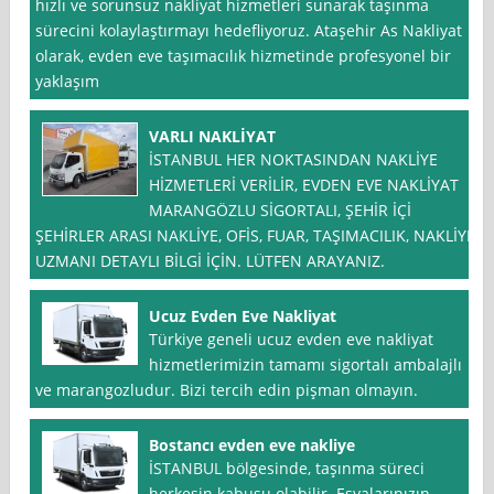
hızlı ve sorunsuz nakliyat hizmetleri sunarak taşınma
sürecini kolaylaştırmayı hedefliyoruz. Ataşehir As Nakliyat
olarak, evden eve taşımacılık hizmetinde profesyonel bir
yaklaşım
VARLI NAKLİYAT
İSTANBUL HER NOKTASINDAN NAKLİYE
HİZMETLERİ VERİLİR, EVDEN EVE NAKLİYAT
MARANGÖZLU SİGORTALI, ŞEHİR İÇİ
ŞEHİRLER ARASI NAKLİYE, OFİS, FUAR, TAŞIMACILIK, NAKLİYE
UZMANI DETAYLI BİLGİ İÇİN. LÜTFEN ARAYANIZ.
Ucuz Evden Eve Nakliyat
Türkiye geneli ucuz evden eve nakliyat
hizmetlerimizin tamamı sigortalı ambalajlı
ve marangozludur. Bizi tercih edin pişman olmayın.
Bostancı evden eve nakliye
İSTANBUL bölgesinde, taşınma süreci
herkesin kabusu olabilir. Eşyalarınızın