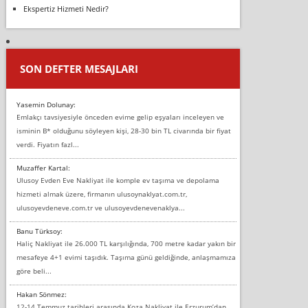
Ekspertiz Hizmeti Nedir?
SON DEFTER MESAJLARI
Yasemin Dolunay:
Emlakçı tavsiyesiyle önceden evime gelip eşyaları inceleyen ve
isminin B* olduğunu söyleyen kişi, 28-30 bin TL civarında bir fiyat
verdi. Fiyatın fazl...
Muzaffer Kartal:
Ulusoy Evden Eve Nakliyat ile komple ev taşıma ve depolama
hizmeti almak üzere, firmanın ulusoynaklyat.com.tr,
ulusoyevdeneve.com.tr ve ulusoyevdenevenaklya...
Banu Türksoy:
Haliç Nakliyat ile 26.000 TL karşılığında, 700 metre kadar yakın bir
mesafeye 4+1 evimi taşıdık. Taşıma günü geldiğinde, anlaşmamıza
göre beli...
Hakan Sönmez:
12-14 Temmuz tarihleri arasında Koza Nakliyat ile Erzurum’dan