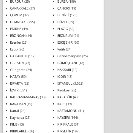
BURDUR
(25)
BURSA
(199)
ÇANAKKALE
(37)
ÇANKIRI
(19)
ÇORUM
(32)
DENİZLİ
(125)
DİYARBAKIR
(95)
DÜZCE
(39)
EDİRNE
(49)
ELAZIĞ
(52)
ERZİNCAN
(14)
ERZURUM
(91)
Esenler
(25)
ESKİŞEHİR
(60)
Eyüp
(26)
Fatih
(24)
GAZİANTEP
(112)
Gaziosmanpaşa
(25)
GİRESUN
(47)
GÜMÜŞHANE
(18)
Güngören
(24)
HAKKARİ
(12)
HATAY
(50)
IĞDIR
(43)
ISPARTA
(82)
İSTANBUL
(3.522)
İZMİR
(551)
Kadıköy
(25)
KAHRAMANMARAŞ
(33)
KARABÜK
(40)
KARAMAN
(19)
KARS
(39)
Kartal
(24)
KASTAMONU
(31)
Kaynarca
(25)
KAYSERİ
(164)
KİLİS
(13)
KIRIKKALE
(31)
KIRKLARELİ
(36)
KIRŞEHİR
(19)