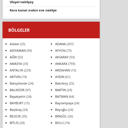
uluyol nakliyay
kara kanat evden eve nakliye
BÖLGELER
Adalar
(25)
ADANA
(207)
ADIYAMAN
(59)
AFYON
(73)
AĞRI
(52)
AKSARAY
(53)
AMASYA
(33)
ANKARA
(793)
ANTALYA
(233)
ARDAHAN
(15)
ARTVİN
(19)
AYDIN
(61)
Bahçelievler
(24)
Bakırköy
(25)
BALIKESİR
(97)
BARTIN
(29)
Başakşehir
(24)
BATMAN
(64)
BAYBURT
(15)
Bayrampaşa
(24)
Beşiktaş
(24)
Beyoğlu
(24)
BİLECİK
(35)
BİNGÖL
(26)
BİTLİS
(29)
BOLU
(74)