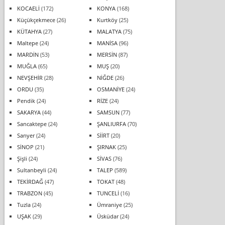
KOCAELİ
(172)
KONYA
(168)
Küçükçekmece
(26)
Kurtköy
(25)
KÜTAHYA
(27)
MALATYA
(75)
Maltepe
(24)
MANİSA
(96)
MARDİN
(53)
MERSİN
(87)
MUĞLA
(65)
MUŞ
(20)
NEVŞEHİR
(28)
NİĞDE
(26)
ORDU
(35)
OSMANİYE
(24)
Pendik
(24)
RİZE
(24)
SAKARYA
(44)
SAMSUN
(77)
Sancaktepe
(24)
ŞANLIURFA
(70)
Sarıyer
(24)
SİİRT
(20)
SİNOP
(21)
ŞIRNAK
(25)
Şişli
(24)
SİVAS
(76)
Sultanbeyli
(24)
TALEP
(589)
TEKİRDAĞ
(47)
TOKAT
(48)
TRABZON
(45)
TUNCELİ
(16)
Tuzla
(24)
Ümraniye
(25)
UŞAK
(29)
Üsküdar
(24)