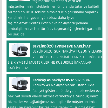
taşımacılık hizmetleri verirken
müşterilerimizin isteklerini en ön planda tutar ve kaliteli
hizmeti en ucuz sekilde almaları için çalışmalar yaparak
kendimizi her gecen gün biraz daha iyiye
taşımaktayız.Gentaş evden eve nakliyat depolama
ambalajlama ve her türlü ev taşımacılığı işlemini garantili
bir şekilde
BEYLİKDÜZÜ EVDEN EVE NAKLİYAT
BEYLİKDÜZÜ GÜR NAKLİYAT UZUN YILLARIN
VERDİĞİ BİLGİ BİRİKİMİ TEKNİK TECRÜBEYLE
SİZ KİYMETLİ MÜŞTERİLERİNE KUSURSUZ İMKANLAR
SAĞLİYORUZ
Kadıköy as nakliyat 0532 502 39 86
Kadıköy As Nakliyat olarak, İstanbul‘da
faaliyet gösteren önde gelen bir evden eve
nakliyat şirketi olarak hizmet vermekteyiz. Sunduğumuz
hizmetler ve sağladığımız avantajlar ile müşterilerimize
kaliteli ve güvenilir bir taşınma deneyimi sunmaktayız.