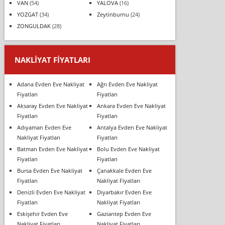
VAN
(54)
YALOVA
(16)
YOZGAT
(34)
Zeytinburnu
(24)
ZONGULDAK
(28)
NAKLIYAT FIYATLARI
Adana Evden Eve Nakliyat
Ağrı Evden Eve Nakliyat
Fiyatları
Fiyatları
Aksaray Evden Eve Nakliyat
Ankara Evden Eve Nakliyat
Fiyatları
Fiyatları
Adıyaman Evden Eve
Antalya Evden Eve Nakliyat
Nakliyat Fiyatları
Fiyatları
Batman Evden Eve Nakliyat
Bolu Evden Eve Nakliyat
Fiyatları
Fiyatları
Bursa Evden Eve Nakliyat
Çanakkale Evden Eve
Fiyatları
Nakliyat Fiyatları
Denizli Evden Eve Nakliyat
Diyarbakır Evden Eve
Fiyatları
Nakliyat Fiyatları
Eskişehir Evden Eve
Gaziantep Evden Eve
Nakliyat Fiyatları
Nakliyat Fiyatları