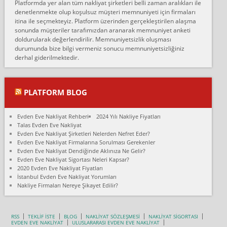
Platformda yer alan tüm nakliyat şirketleri belli zaman aralıkları ile
Ankara Alicanlar naklyat tel 5465524025. 2600 TL'ye ankaradan
denetlenmekte olup koşulsuz müşteri memnuniyeti için firmaları
Konya ya Alicanlar naklyat la anlaştık bu şahıs evin taşınacağı gün
itina ile seçmekteyiz. Platform üzerinden gerçekleştirilen alaşma
fiyatın mazoto gele...
sonunda müşteriler tarafımızdan aranarak memnuniyet anketi
doldurularak değerlendirilir. Memnuniyetsizlik oluşması
Fatih kokmese:
durumunda bize bilgi vermeniz sonucu memnuniyetsizliğiniz
Diyarbakır dan eşyamı getirtmek için anlaştım sözleşme yaptım.
derhal giderilmektedir.
Son anda fiyat artırdılar.. mecburiyetten tasittim.. bu kişiler ağrılı
Ankara merk...
Ali:
PLATFORM BLOG
İzmir de evim naklyat diye bir firmaya ev taşıttık, çok pişman
olduk. Asansörlü dediler sonra uraya asansör kurulmaz dediler
Evden Eve Nakliyat Rehberi
2024 Yılı Nakliye Fiyatları
fark istediler. ortada asa...
Talas Evden Eve Nakliyat
Evden Eve Nakliyat Şirketleri Nelerden Nefret Eder?
Nimet:
Evden Eve Nakliyat Firmalarına Sorulması Gerekenler
Ben 2021 Ağustos ilk haftası Evimi taşıdım yani İstanbul'un bir
Evden Eve Nakliyat Dendiğinde Aklınıza Ne Gelir?
Mahallesi'nden bir başka Mahallesi'ne yani Ümraniye bölgesinde
Evden Eve Nakliyat Sigortası Neleri Kapsar?
oturuyorum önceleri ara...
2020 Evden Eve Nakliyat Fiyatları
İstanbul Evden Eve Nakliyat Yorumları
Nimet Köse:
Nakliye Firmaları Nereye Şikayet Edilir?
Merhaba ben 2021 Ağustos ilk haftası evimi Ümraniye'den Çok
yakın bir bölgeye taşıdım yeni Ümraniye'nin Mahallesi'ne
Hancıoğlu naklyatla taşındım...
RSS
TEKLİF İSTE
BLOG
NAKLİYAT SÖZLEŞMESİ
NAKLİYAT SİGORTASI
EVDEN EVE NAKLİYAT
ULUSLARARASI EVDEN EVE NAKLİYAT