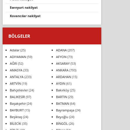
esenyurt nakliyat
kovancilar nakli̇yat
BÖLGELER
Adalar
(25)
ADANA
(207)
ADIYAMAN
(59)
AFYON
(73)
AĞRI
(52)
AKSARAY
(53)
AMASYA
(33)
ANKARA
(793)
ANTALYA
(233)
ARDAHAN
(15)
ARTVİN
(19)
AYDIN
(61)
Bahçelievler
(24)
Bakırköy
(25)
BALIKESİR
(97)
BARTIN
(29)
Başakşehir
(24)
BATMAN
(64)
BAYBURT
(15)
Bayrampaşa
(24)
Beşiktaş
(24)
Beyoğlu
(24)
BİLECİK
(35)
BİNGÖL
(26)