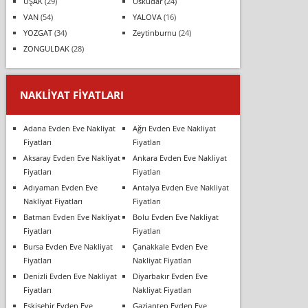
UŞAK
(29)
Üsküdar
(24)
VAN
(54)
YALOVA
(16)
YOZGAT
(34)
Zeytinburnu
(24)
ZONGULDAK
(28)
NAKLIYAT FIYATLARI
Adana Evden Eve Nakliyat
Ağrı Evden Eve Nakliyat
Fiyatları
Fiyatları
Aksaray Evden Eve Nakliyat
Ankara Evden Eve Nakliyat
Fiyatları
Fiyatları
Adıyaman Evden Eve
Antalya Evden Eve Nakliyat
Nakliyat Fiyatları
Fiyatları
Batman Evden Eve Nakliyat
Bolu Evden Eve Nakliyat
Fiyatları
Fiyatları
Bursa Evden Eve Nakliyat
Çanakkale Evden Eve
Fiyatları
Nakliyat Fiyatları
Denizli Evden Eve Nakliyat
Diyarbakır Evden Eve
Fiyatları
Nakliyat Fiyatları
Eskişehir Evden Eve
Gaziantep Evden Eve