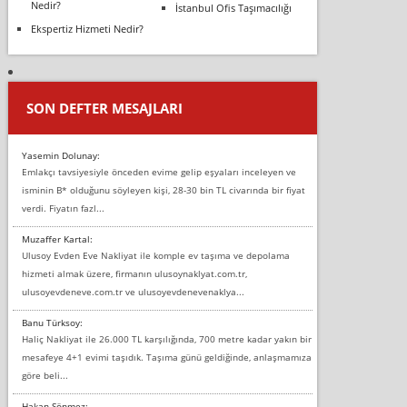
Nedir?
İstanbul Ofis Taşımacılığı
Ekspertiz Hizmeti Nedir?
SON DEFTER MESAJLARI
Yasemin Dolunay:
Emlakçı tavsiyesiyle önceden evime gelip eşyaları inceleyen ve
isminin B* olduğunu söyleyen kişi, 28-30 bin TL civarında bir fiyat
verdi. Fiyatın fazl...
Muzaffer Kartal:
Ulusoy Evden Eve Nakliyat ile komple ev taşıma ve depolama
hizmeti almak üzere, firmanın ulusoynaklyat.com.tr,
ulusoyevdeneve.com.tr ve ulusoyevdenevenaklya...
Banu Türksoy:
Haliç Nakliyat ile 26.000 TL karşılığında, 700 metre kadar yakın bir
mesafeye 4+1 evimi taşıdık. Taşıma günü geldiğinde, anlaşmamıza
göre beli...
Hakan Sönmez: