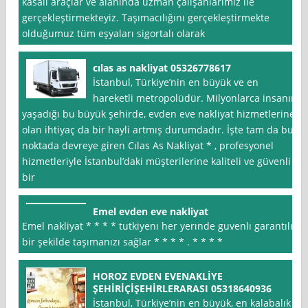
kasalı araçlar ve alanında uzman çalışanlarımız ile
gerçekleştirmekteyiz. Taşımacılığını gerçekleştirmekte
olduğumuz tüm eşyaları sigortalı olarak
cılas as nakliyat 05326778617
İstanbul, Türkiye’nin en büyük ve en
hareketli metropolüdür. Milyonlarca insanın
yaşadığı bu büyük şehirde, evden eve nakliyat hizmetlerine
olan ihtiyaç da bir hayli artmış durumdadır. İşte tam da bu
noktada devreye giren Cılas As Nakliyat * , profesyonel
hizmetleriyle İstanbul’daki müşterilerine kaliteli ve güvenli
bir
Emel evden eve nakliyat
Emel nakliyat * * * * tutkiyenı her yerınde guvenlı garantılı
bir şekilde taşımanızı sağlar * * * * . * * * *
HOROZ EVDEN EVENAKLİYE
ŞEHİRİÇİŞEHİRLERARASI 05318640936
İstanbul, Türkiye’nin en büyük, en kalabalık