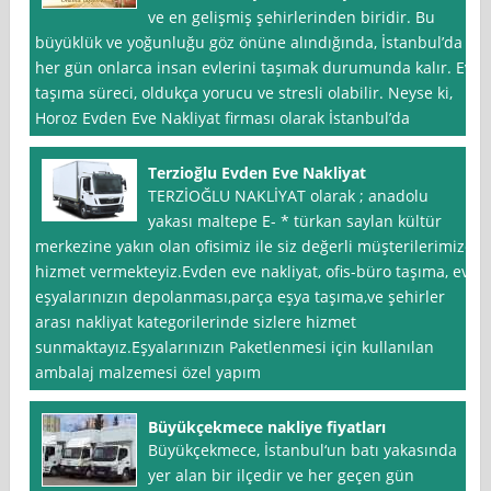
ve en gelişmiş şehirlerinden biridir. Bu
büyüklük ve yoğunluğu göz önüne alındığında, İstanbul’da
her gün onlarca insan evlerini taşımak durumunda kalır. Ev
taşıma süreci, oldukça yorucu ve stresli olabilir. Neyse ki,
Horoz Evden Eve Nakliyat firması olarak İstanbul’da
Terzioğlu Evden Eve Nakliyat
TERZİOĞLU NAKLİYAT olarak ; anadolu
yakası maltepe E- * türkan saylan kültür
merkezine yakın olan ofisimiz ile siz değerli müşterilerimize
hizmet vermekteyiz.Evden eve nakliyat, ofis-büro taşıma, ev
eşyalarınızın depolanması,parça eşya taşıma,ve şehirler
arası nakliyat kategorilerinde sizlere hizmet
sunmaktayız.Eşyalarınızın Paketlenmesi için kullanılan
ambalaj malzemesi özel yapım
Büyükçekmece nakliye fiyatları
Büyükçekmece, İstanbul‘un batı yakasında
yer alan bir ilçedir ve her geçen gün