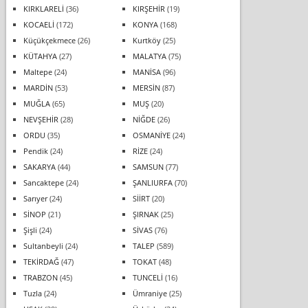
KIRKLARELİ
(36)
KIRŞEHİR
(19)
KOCAELİ
(172)
KONYA
(168)
Küçükçekmece
(26)
Kurtköy
(25)
KÜTAHYA
(27)
MALATYA
(75)
Maltepe
(24)
MANİSA
(96)
MARDİN
(53)
MERSİN
(87)
MUĞLA
(65)
MUŞ
(20)
NEVŞEHİR
(28)
NİĞDE
(26)
ORDU
(35)
OSMANİYE
(24)
Pendik
(24)
RİZE
(24)
SAKARYA
(44)
SAMSUN
(77)
Sancaktepe
(24)
ŞANLIURFA
(70)
Sarıyer
(24)
SİİRT
(20)
SİNOP
(21)
ŞIRNAK
(25)
Şişli
(24)
SİVAS
(76)
Sultanbeyli
(24)
TALEP
(589)
TEKİRDAĞ
(47)
TOKAT
(48)
TRABZON
(45)
TUNCELİ
(16)
Tuzla
(24)
Ümraniye
(25)