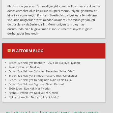
Erol:
Platformda yer alan tüm nakliyat şirketleri belli zaman aralıkları ile
Ankara Alicanlar naklyat tel 5465524025. 2600 TL'ye ankaradan
denetlenmekte olup koşulsuz müşteri memnuniyeti için firmaları
Konya ya Alicanlar naklyat la anlaştık bu şahıs evin taşınacağı gün
itina ile seçmekteyiz. Platform üzerinden gerçekleştirilen alaşma
fiyatın mazoto gele...
sonunda müşteriler tarafımızdan aranarak memnuniyet anketi
doldurularak değerlendirilir. Memnuniyetsizlik oluşması
Fatih kokmese:
durumunda bize bilgi vermeniz sonucu memnuniyetsizliğiniz
Diyarbakır dan eşyamı getirtmek için anlaştım sözleşme yaptım.
derhal giderilmektedir.
Son anda fiyat artırdılar.. mecburiyetten tasittim.. bu kişiler ağrılı
Ankara merk...
Ali:
PLATFORM BLOG
İzmir de evim naklyat diye bir firmaya ev taşıttık, çok pişman
olduk. Asansörlü dediler sonra uraya asansör kurulmaz dediler
Evden Eve Nakliyat Rehberi
2024 Yılı Nakliye Fiyatları
fark istediler. ortada asa...
Talas Evden Eve Nakliyat
Evden Eve Nakliyat Şirketleri Nelerden Nefret Eder?
Nimet:
Evden Eve Nakliyat Firmalarına Sorulması Gerekenler
Ben 2021 Ağustos ilk haftası Evimi taşıdım yani İstanbul'un bir
Evden Eve Nakliyat Dendiğinde Aklınıza Ne Gelir?
Mahallesi'nden bir başka Mahallesi'ne yani Ümraniye bölgesinde
Evden Eve Nakliyat Sigortası Neleri Kapsar?
oturuyorum önceleri ara...
2020 Evden Eve Nakliyat Fiyatları
İstanbul Evden Eve Nakliyat Yorumları
Nimet Köse:
Nakliye Firmaları Nereye Şikayet Edilir?
Merhaba ben 2021 Ağustos ilk haftası evimi Ümraniye'den Çok
yakın bir bölgeye taşıdım yeni Ümraniye'nin Mahallesi'ne
Hancıoğlu naklyatla taşındım...
RSS
TEKLİF İSTE
BLOG
NAKLİYAT SÖZLEŞMESİ
NAKLİYAT SİGORTASI