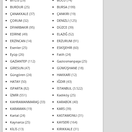
BİTLİS
(29)
BOLU
(74)
BURDUR
(25)
BURSA
(199)
ÇANAKKALE
(37)
ÇANKIRI
(19)
ÇORUM
(32)
DENİZLİ
(125)
DİYARBAKIR
(95)
DÜZCE
(39)
EDİRNE
(49)
ELAZIĞ
(52)
ERZİNCAN
(14)
ERZURUM
(91)
Esenler
(25)
ESKİŞEHİR
(60)
Eyüp
(26)
Fatih
(24)
GAZİANTEP
(112)
Gaziosmanpaşa
(25)
GİRESUN
(47)
GÜMÜŞHANE
(18)
Güngören
(24)
HAKKARİ
(12)
HATAY
(50)
IĞDIR
(43)
ISPARTA
(82)
İSTANBUL
(3.522)
İZMİR
(551)
Kadıköy
(25)
KAHRAMANMARAŞ
(33)
KARABÜK
(40)
KARAMAN
(19)
KARS
(39)
Kartal
(24)
KASTAMONU
(31)
Kaynarca
(25)
KAYSERİ
(164)
KİLİS
(13)
KIRIKKALE
(31)