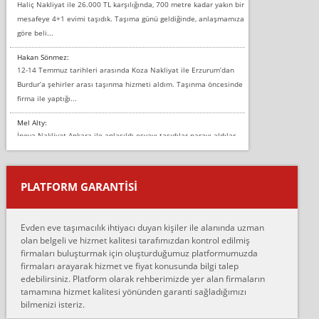
Haliç Nakliyat ile 26.000 TL karşılığında, 700 metre kadar yakın bir
mesafeye 4+1 evimi taşıdık. Taşıma günü geldiğinde, anlaşmamıza
göre beli...
Hakan Sönmez:
12-14 Temmuz tarihleri arasında Koza Nakliyat ile Erzurum’dan
Burdur’a şehirler arası taşınma hizmeti aldım. Taşınma öncesinde
firma ile yaptığı...
Mel Alty:
İnova Nakliyat Ankara ile anlaşıldı eşyayı taşıdılar parayı aldılar.
Salon duvarına bir baktım birisi boydan alüminyum renkli bantı
yapıştırm...
PLATFORM GARANTİSİ
Murat:
Merhaba, bu firmayı bir arkadaş tavsiyesi üzerine tercih ettim,
hiçbir sıkıntı yaşanmayacağını ve kendilerinin çok titiz
Evden eve taşımacılık ihtiyacı duyan kişiler ile alanında uzman
çalıştıklarını, müş...
olan belgeli ve hizmet kalitesi tarafımızdan kontrol edilmiş
firmaları buluşturmak için oluşturduğumuz platformumuzda
Ahmet:
firmaları arayarak hizmet ve fiyat konusunda bilgi talep
Lüleburgaz güngünes evden eve naklyat eşyalarımı taşımak için
edebilirsiniz. Platform olarak rehberimizde yer alan firmaların
anlaştık sabah eve geldiklerinde de eşyalarımı düzgün şekilde
tamamına hizmet kalitesi yönünden garanti sağladığımızı
sarcaz demelerine r...
bilmenizi isteriz.
mehmet güldü: