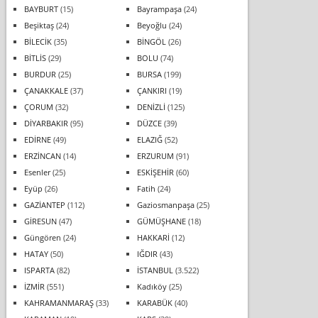
BAYBURT
(15)
Bayrampaşa
(24)
Beşiktaş
(24)
Beyoğlu
(24)
BİLECİK
(35)
BİNGÖL
(26)
BİTLİS
(29)
BOLU
(74)
BURDUR
(25)
BURSA
(199)
ÇANAKKALE
(37)
ÇANKIRI
(19)
ÇORUM
(32)
DENİZLİ
(125)
DİYARBAKIR
(95)
DÜZCE
(39)
EDİRNE
(49)
ELAZIĞ
(52)
ERZİNCAN
(14)
ERZURUM
(91)
Esenler
(25)
ESKİŞEHİR
(60)
Eyüp
(26)
Fatih
(24)
GAZİANTEP
(112)
Gaziosmanpaşa
(25)
GİRESUN
(47)
GÜMÜŞHANE
(18)
Güngören
(24)
HAKKARİ
(12)
HATAY
(50)
IĞDIR
(43)
ISPARTA
(82)
İSTANBUL
(3.522)
İZMİR
(551)
Kadıköy
(25)
KAHRAMANMARAŞ
(33)
KARABÜK
(40)