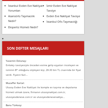
İstanbul Evden Eve Nakliyat
İzmir Evden Eve Nakliyat
Yorumları
Tavsiye
Asansörlü Taşımacılık
Evden Eve Nakliyat Tavsiye
Nedir?
İstanbul Ofis Taşımacılığı
Ekspertiz Hizmeti Nedir?
SON DEFTER MESAJLARI
Yasemin Dolunay:
Emlakçı tavsiyesiyle önceden evime gelip eşyaları inceleyen ve
isminin B* olduğunu söyleyen kişi, 28-30 bin TL civarında bir fiyat
verdi. Fiyatın fazl...
Muzaffer Kartal:
Ulusoy Evden Eve Nakliyat ile komple ev taşıma ve depolama
hizmeti almak üzere, firmanın ulusoynaklyat.com.tr,
ulusoyevdeneve.com.tr ve ulusoyevdenevenaklya...
Banu Türksoy: