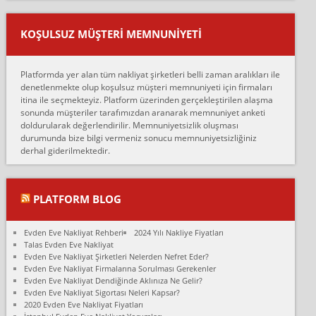
Ankara ALİCANLAR NAKLİYAT Tutarsız ve ticari ahlak problemleri
var verdikleri fiyat teklifini arttırdılar. Sonrasında taşıma gününde
KOŞULSUZ MÜŞTERI MEMNUNIYETI
oldukça tutarsı...
Erol:
Platformda yer alan tüm nakliyat şirketleri belli zaman aralıkları ile
Ankara Alicanlar naklyat tel 5465524025. 2600 TL'ye ankaradan
denetlenmekte olup koşulsuz müşteri memnuniyeti için firmaları
Konya ya Alicanlar naklyat la anlaştık bu şahıs evin taşınacağı gün
itina ile seçmekteyiz. Platform üzerinden gerçekleştirilen alaşma
fiyatın mazoto gele...
sonunda müşteriler tarafımızdan aranarak memnuniyet anketi
doldurularak değerlendirilir. Memnuniyetsizlik oluşması
Fatih kokmese:
durumunda bize bilgi vermeniz sonucu memnuniyetsizliğiniz
Diyarbakır dan eşyamı getirtmek için anlaştım sözleşme yaptım.
derhal giderilmektedir.
Son anda fiyat artırdılar.. mecburiyetten tasittim.. bu kişiler ağrılı
Ankara merk...
Ali:
PLATFORM BLOG
İzmir de evim naklyat diye bir firmaya ev taşıttık, çok pişman
olduk. Asansörlü dediler sonra uraya asansör kurulmaz dediler
Evden Eve Nakliyat Rehberi
2024 Yılı Nakliye Fiyatları
fark istediler. ortada asa...
Talas Evden Eve Nakliyat
Evden Eve Nakliyat Şirketleri Nelerden Nefret Eder?
Nimet:
Evden Eve Nakliyat Firmalarına Sorulması Gerekenler
Ben 2021 Ağustos ilk haftası Evimi taşıdım yani İstanbul'un bir
Evden Eve Nakliyat Dendiğinde Aklınıza Ne Gelir?
Mahallesi'nden bir başka Mahallesi'ne yani Ümraniye bölgesinde
Evden Eve Nakliyat Sigortası Neleri Kapsar?
oturuyorum önceleri ara...
2020 Evden Eve Nakliyat Fiyatları