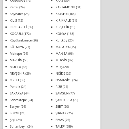
KARAMAN
(19)
KARS
(39)
Kartal
(24)
KASTAMONU
(31)
Kaynarca
(25)
KAYSERİ
(164)
KİLİS
(13)
KIRIKKALE
(31)
KIRKLARELİ
(36)
KIRŞEHİR
(19)
KOCAELİ
(172)
KONYA
(168)
Küçükçekmece
(26)
Kurtköy
(25)
KÜTAHYA
(27)
MALATYA
(75)
Maltepe
(24)
MANİSA
(96)
MARDİN
(53)
MERSİN
(87)
MUĞLA
(65)
MUŞ
(20)
NEVŞEHİR
(28)
NİĞDE
(26)
ORDU
(35)
OSMANİYE
(24)
Pendik
(24)
RİZE
(24)
SAKARYA
(44)
SAMSUN
(77)
Sancaktepe
(24)
ŞANLIURFA
(70)
Sarıyer
(24)
SİİRT
(20)
SİNOP
(21)
ŞIRNAK
(25)
Şişli
(24)
SİVAS
(76)
Sultanbeyli
(24)
TALEP
(589)