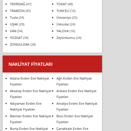
TEKİRDAĞ
(47)
TOKAT
(48)
TRABZON
(45)
TUNCELİ
(16)
Tuzla
(24)
Ümraniye
(25)
UŞAK
(29)
Üsküdar
(24)
VAN
(54)
YALOVA
(16)
YOZGAT
(34)
Zeytinburnu
(24)
ZONGULDAK
(28)
NAKLIYAT FIYATLARI
Adana Evden Eve Nakliyat
Ağrı Evden Eve Nakliyat
Fiyatları
Fiyatları
Aksaray Evden Eve Nakliyat
Ankara Evden Eve Nakliyat
Fiyatları
Fiyatları
Adıyaman Evden Eve
Antalya Evden Eve Nakliyat
Nakliyat Fiyatları
Fiyatları
Batman Evden Eve Nakliyat
Bolu Evden Eve Nakliyat
Fiyatları
Fiyatları
Bursa Evden Eve Nakliyat
Çanakkale Evden Eve