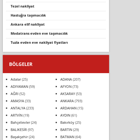
tezel nakli̇yat
hastuğra taşımacılık
ankara elif nakliyat
modatrans evden eve taşımacılık
tuzla evden eve nakliyat fiyatları
BÖLGELER
Adalar
(25)
ADANA
(207)
ADIYAMAN
(59)
AFYON
(73)
AĞRI
(52)
AKSARAY
(53)
AMASYA
(33)
ANKARA
(793)
ANTALYA
(233)
ARDAHAN
(15)
ARTVİN
(19)
AYDIN
(61)
Bahçelievler
(24)
Bakırköy
(25)
BALIKESİR
(97)
BARTIN
(29)
Başakşehir
(24)
BATMAN
(64)