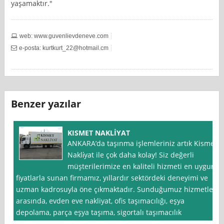
yaşamaktır."
web: www.guvenlievdeneve.com
e-posta:
kurtkurt_22@hotmail.cm
Benzer yazılar
KISMET NAKLİYAT
ANKARA’da taşınma işlemleriniz artık Kismet
Nakli̇yat ile çok daha kolay! Siz değerli
müşterilerimize en kaliteli hizmeti en uygun
fiyatlarla sunan firmamız, yıllardır sektördeki deneyimi ve
uzman kadrosuyla öne çıkmaktadır. Sunduğumuz hizmetler
arasında, evden eve nakliyat, ofis taşımacılığı, eşya
depolama, parça eşya taşıma, sigortalı taşımacılık