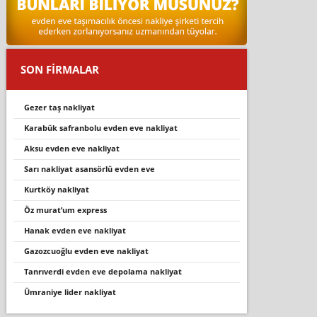
SON FİRMALAR
gezer taş nakli̇yat
karabük safranbolu evden eve nakliyat
aksu evden eve nakli̇yat
sarı nakliyat asansörlü evden eve
kurtköy nakliyat
öz murat’um express
hanak evden eve nakli̇yat
gazozcuoğlu evden eve nakliyat
tanriverdi̇ evden eve depolama nakli̇yat
ümraniye lider nakliyat