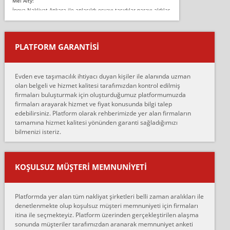
Mel Alty:
İnova Nakliyat Ankara ile anlaşıldı eşyayı taşıdılar parayı aldılar.
Salon duvarına bir baktım birisi boydan alüminyum renkli bantı
yapıştırm...
PLATFORM GARANTİSİ
Murat:
Merhaba, bu firmayı bir arkadaş tavsiyesi üzerine tercih ettim,
hiçbir sıkıntı yaşanmayacağını ve kendilerinin çok titiz
Evden eve taşımacılık ihtiyacı duyan kişiler ile alanında uzman
çalıştıklarını, müş...
olan belgeli ve hizmet kalitesi tarafımızdan kontrol edilmiş
firmaları buluşturmak için oluşturduğumuz platformumuzda
Ahmet:
firmaları arayarak hizmet ve fiyat konusunda bilgi talep
Lüleburgaz güngünes evden eve naklyat eşyalarımı taşımak için
edebilirsiniz. Platform olarak rehberimizde yer alan firmaların
anlaştık sabah eve geldiklerinde de eşyalarımı düzgün şekilde
tamamına hizmet kalitesi yönünden garanti sağladığımızı
sarcaz demelerine r...
bilmenizi isteriz.
mehmet güldü:
Ankara ALİCANLAR NAKLİYAT Tutarsız ve ticari ahlak problemleri
var verdikleri fiyat teklifini arttırdılar. Sonrasında taşıma gününde
KOŞULSUZ MÜŞTERI MEMNUNIYETI
oldukça tutarsı...
Erol:
Platformda yer alan tüm nakliyat şirketleri belli zaman aralıkları ile
Ankara Alicanlar naklyat tel 5465524025. 2600 TL'ye ankaradan
denetlenmekte olup koşulsuz müşteri memnuniyeti için firmaları
Konya ya Alicanlar naklyat la anlaştık bu şahıs evin taşınacağı gün
itina ile seçmekteyiz. Platform üzerinden gerçekleştirilen alaşma
fiyatın mazoto gele...
sonunda müşteriler tarafımızdan aranarak memnuniyet anketi