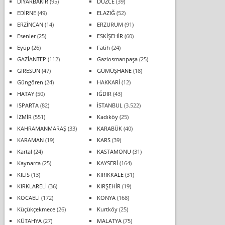
DİYARBAKIR
(95)
DÜZCE
(39)
EDİRNE
(49)
ELAZIĞ
(52)
ERZİNCAN
(14)
ERZURUM
(91)
Esenler
(25)
ESKİŞEHİR
(60)
Eyüp
(26)
Fatih
(24)
GAZİANTEP
(112)
Gaziosmanpaşa
(25)
GİRESUN
(47)
GÜMÜŞHANE
(18)
Güngören
(24)
HAKKARİ
(12)
HATAY
(50)
IĞDIR
(43)
ISPARTA
(82)
İSTANBUL
(3.522)
İZMİR
(551)
Kadıköy
(25)
KAHRAMANMARAŞ
(33)
KARABÜK
(40)
KARAMAN
(19)
KARS
(39)
Kartal
(24)
KASTAMONU
(31)
Kaynarca
(25)
KAYSERİ
(164)
KİLİS
(13)
KIRIKKALE
(31)
KIRKLARELİ
(36)
KIRŞEHİR
(19)
KOCAELİ
(172)
KONYA
(168)
Küçükçekmece
(26)
Kurtköy
(25)
KÜTAHYA
(27)
MALATYA
(75)