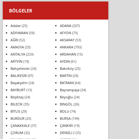
BÖLGELER
Adalar
(25)
ADANA
(207)
ADIYAMAN
(59)
AFYON
(73)
AĞRI
(52)
AKSARAY
(53)
AMASYA
(33)
ANKARA
(793)
ANTALYA
(233)
ARDAHAN
(15)
ARTVİN
(19)
AYDIN
(61)
Bahçelievler
(24)
Bakırköy
(25)
BALIKESİR
(97)
BARTIN
(29)
Başakşehir
(24)
BATMAN
(64)
BAYBURT
(15)
Bayrampaşa
(24)
Beşiktaş
(24)
Beyoğlu
(24)
BİLECİK
(35)
BİNGÖL
(26)
BİTLİS
(29)
BOLU
(74)
BURDUR
(25)
BURSA
(199)
ÇANAKKALE
(37)
ÇANKIRI
(19)
ÇORUM
(32)
DENİZLİ
(125)