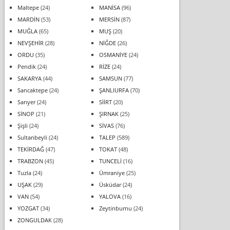
Maltepe
(24)
MANİSA
(96)
MARDİN
(53)
MERSİN
(87)
MUĞLA
(65)
MUŞ
(20)
NEVŞEHİR
(28)
NİĞDE
(26)
ORDU
(35)
OSMANİYE
(24)
Pendik
(24)
RİZE
(24)
SAKARYA
(44)
SAMSUN
(77)
Sancaktepe
(24)
ŞANLIURFA
(70)
Sarıyer
(24)
SİİRT
(20)
SİNOP
(21)
ŞIRNAK
(25)
Şişli
(24)
SİVAS
(76)
Sultanbeyli
(24)
TALEP
(589)
TEKİRDAĞ
(47)
TOKAT
(48)
TRABZON
(45)
TUNCELİ
(16)
Tuzla
(24)
Ümraniye
(25)
UŞAK
(29)
Üsküdar
(24)
VAN
(54)
YALOVA
(16)
YOZGAT
(34)
Zeytinburnu
(24)
ZONGULDAK
(28)