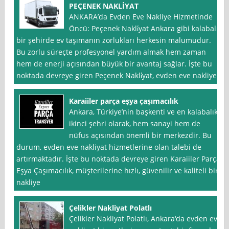
PEÇENEK NAKLİYAT
ANKARA’da Evden Eve Nakliye Hizmetinde
Öncü: Peçenek Nakli̇yat Ankara gibi kalabalık
bir şehirde ev taşımanın zorlukları herkesin malumudur.
Bu zorlu süreçte profesyonel yardım almak hem zaman
hem de enerji açısından büyük bir avantaj sağlar. İşte bu
noktada devreye giren Peçenek Nakli̇yat, evden eve nakliye
Karaiiler parça eşya çaşımacılık
Ankara, Türkiye’nin başkenti ve en kalabalık
ikinci şehri olarak, hem sanayi hem de
nüfus açısından önemli bir merkezdir. Bu
durum, evden eve nakliyat hizmetlerine olan talebi de
artırmaktadır. İşte bu noktada devreye giren Karaiiler Parça
Eşya Çaşımacılık, müşterilerine hızlı, güvenilir ve kaliteli bir
nakliye
Çelikler Nakliyat Polatlı
Çelikler Nakliyat Polatlı, Ankara‘da evden eve