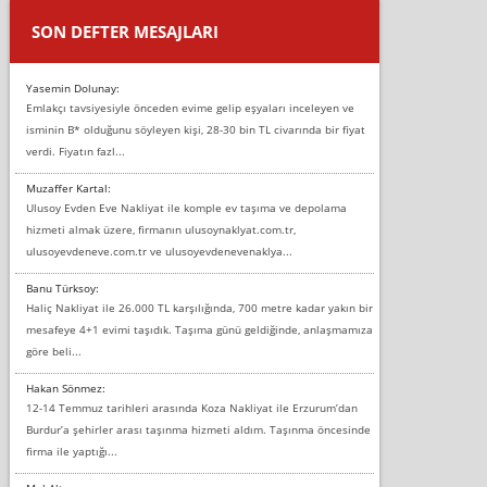
SON DEFTER MESAJLARI
Yasemin Dolunay:
Emlakçı tavsiyesiyle önceden evime gelip eşyaları inceleyen ve
isminin B* olduğunu söyleyen kişi, 28-30 bin TL civarında bir fiyat
verdi. Fiyatın fazl...
Muzaffer Kartal:
Ulusoy Evden Eve Nakliyat ile komple ev taşıma ve depolama
hizmeti almak üzere, firmanın ulusoynaklyat.com.tr,
ulusoyevdeneve.com.tr ve ulusoyevdenevenaklya...
Banu Türksoy:
Haliç Nakliyat ile 26.000 TL karşılığında, 700 metre kadar yakın bir
mesafeye 4+1 evimi taşıdık. Taşıma günü geldiğinde, anlaşmamıza
göre beli...
Hakan Sönmez:
12-14 Temmuz tarihleri arasında Koza Nakliyat ile Erzurum’dan
Burdur’a şehirler arası taşınma hizmeti aldım. Taşınma öncesinde
firma ile yaptığı...