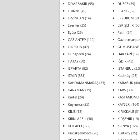
DİYARBAKIR
(95)
DÜZCE
(39)
EDİRNE
(49)
ELAZIĞ
(52)
ERZİNCAN
(14)
ERZURUM
(91
Esenler
(25)
ESKİŞEHİR
(60
Eyüp
(26)
Fatih
(24)
GAZİANTEP
(112)
Gaziosmanpa
GİRESUN
(47)
GÜMÜŞHANE
Güngören
(24)
HAKKARİ
(12)
HATAY
(50)
IĞDIR
(43)
ISPARTA
(82)
İSTANBUL
(3.5
İZMİR
(551)
Kadıköy
(25)
KAHRAMANMARAŞ
(33)
KARABÜK
(40)
KARAMAN
(19)
KARS
(39)
Kartal
(24)
KASTAMONU
Kaynarca
(25)
KAYSERİ
(164)
KİLİS
(13)
KIRIKKALE
(31
KIRKLARELİ
(36)
KIRŞEHİR
(19)
KOCAELİ
(172)
KONYA
(168)
Küçükçekmece
(26)
Kurtköy
(25)