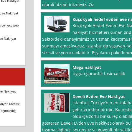
 Eve Nakliyat
olarak hizmetinizdeyiz. Öz
Eve Nakliyat
Küçükyalı hedef evden eve na
Küçükyalı Hedef Evden Eve Nak
Eve Nakliyat
nakliyat hizmetleri sunan önde
ve Nakliyat
Sektördeki deneyimimiz ve uzman kadromuzla 
sunmayı amaçlıyoruz. İstanbul’da yaşayan her
stresli ve yorucu olabilir. Eşyaların paketlen
Mega nakliyat
Uygun garantili tasimacilik
ve Nakliyat
Develi Evden Eve Nakliyat
İstanbul, Türkiye’nin en kalaba
liyat Tavsiye
şehirlerinden biridir. Bu ned
Taşımacılığı
oldukça zorlu bir süreç olabilir
gösteren Develi Evden Eve Nakliyat olarak bu 
taşımacılığınızı sorunsuz ve güvenli bir şekil