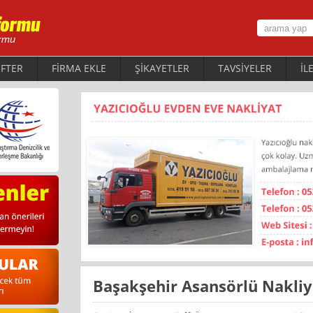
FTER
FİRMA EKLE
ŞİKAYETLER
TAVSİYELER
İL
Başakşehir Asansörlü Nakliy