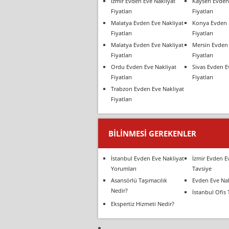
İzmir Evden Eve Nakliyat
Kayseri Evden
Fiyatları
Fiyatları
Malatya Evden Eve Nakliyat
Konya Evden 
Fiyatları
Fiyatları
Malatya Evden Eve Nakliyat
Mersin Evden 
Fiyatları
Fiyatları
Ordu Evden Eve Nakliyat
Sivas Evden E
Fiyatları
Fiyatları
Trabzon Evden Eve Nakliyat
Fiyatları
BILINMESI GEREKENLER
İstanbul Evden Eve Nakliyat
İzmir Evden E
Yorumları
Tavsiye
Asansörlü Taşımacılık
Evden Eve Nak
Nedir?
İstanbul Ofis 
Ekspertiz Hizmeti Nedir?