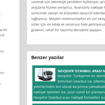
sunmak için teknolojik yenilikleri kullanıyor, 
araçlarla hizmet veriyoruz. Asansörlü nakliyat
sürecinde zaman ve enerjiden tasarruf ederken,
)
sağlıyoruz. Müşteri memnuniyetini en üst seviy
)
sizler için en kolay ve sorunsuz hale getiriyoru
güvenin, rahat bir taşınma deneyimi yaşayın.
şa
(25)
(18)
22)
Benzer yazılar
NEVŞEHİR İSTANBUL ARASI 
(31)
Nevşehir, Türkiye’nin en önem
bilinirken İstanbul ise, ülkem
)
şehirlerinden biri olarak karşımıza çıkmaktadı
nakliyat işlemleri ise, uzun süreli bir planla
Nevşehir İstanbul arası nakliyat hizmetleri s