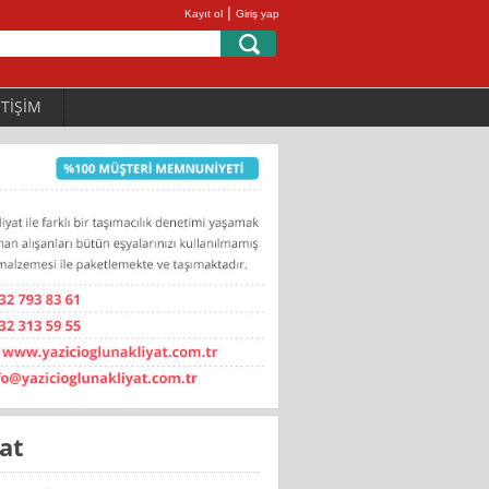
|
Kayıt ol
Giriş yap
ETİŞİM
at