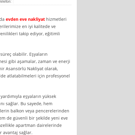
Telefon:
‘da
evden eve nakliyat
hizmetleri
ilerimize en iyi kalitede ve
ilikleri takip ediyor, eğitimli
 süreç olabilir. Eşyaların
mesi gibi aşamalar, zaman ve enerji
hir Asansörlü Nakliyat olarak,
lde atlatabilmeleri için profesyonel
 yardımıyla eşyaların yüksek
sını sağlar. Bu sayede, hem
lerin balkon veya pencerelerinden
em de güvenli bir şekilde yeni eve
 özellikle apartman dairelerinde
 avantaj sağlar.