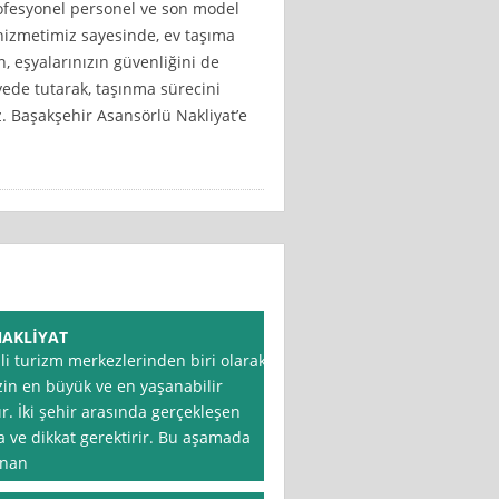
profesyonel personel ve son model
 hizmetimiz sayesinde, ev taşıma
 eşyalarınızın güvenliğini de
ede tutarak, taşınma sürecini
z. Başakşehir Asansörlü Nakliyat’e
NAKLİYAT
li turizm merkezlerinden biri olarak
izin en büyük ve en yaşanabilir
r. İki şehir arasında gerçekleşen
ma ve dikkat gerektirir. Bu aşamada
unan