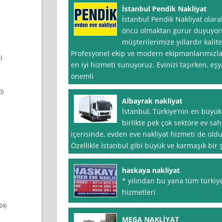
İstanbul Pendik Nakliyat
İstanbul Pendik Nakliyat olara
öncü olmaktan gurur duyuyoru
müşterilerimize yıllardır kalit
Profesyonel ekip ve modern ekipmanlarımızla 
)
en iyi hizmeti sunuyoruz. Evinizi taşırken, eşy
önemli
0)
Albayrak nakliyat
İstanbul, Türkiye’nin en büyü
birlikte pek çok sektöre ev sa
içerisinde, evden eve nakliyat hizmeti de old
Özellikle İstanbul gibi büyük ve karmaşık bir 
haskaya nakliyat
* yılından bu yana tüm türkiy
hizmetleri
24)
MEGA NAKLİYAT