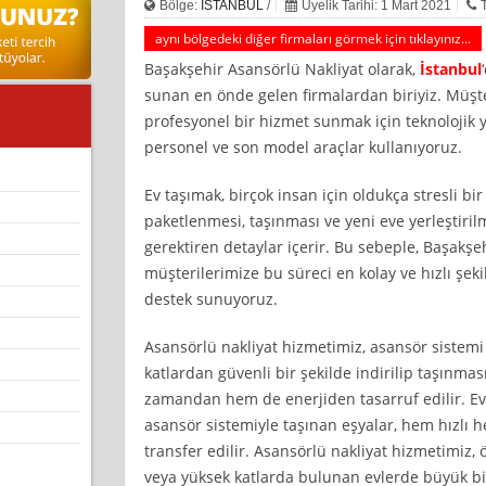
Bölge:
İSTANBUL
/
Üyelik Tarihi: 1 Mart 2021
aynı bölgedeki diğer firmaları görmek için tıklayınız...
Başakşehir Asansörlü Nakliyat olarak,
İstanbul
sunan en önde gelen firmalardan biriyiz. Müşter
profesyonel bir hizmet sunmak için teknolojik yen
personel ve son model araçlar kullanıyoruz.
Ev taşımak, birçok insan için oldukça stresli bir
paketlenmesi, taşınması ve yeni eve yerleştiril
gerektiren detaylar içerir. Bu sebeple, Başakşe
müşterilerimize bu süreci en kolay ve hızlı şeki
destek sunuyoruz.
Asansörlü nakliyat hizmetimiz, asansör sistemi
katlardan güvenli bir şekilde indirilip taşınma
zamandan hem de enerjiden tasarruf edilir. Ev
asansör sistemiyle taşınan eşyalar, hem hızlı h
transfer edilir. Asansörlü nakliyat hizmetimiz,
veya yüksek katlarda bulunan evlerde büyük bir