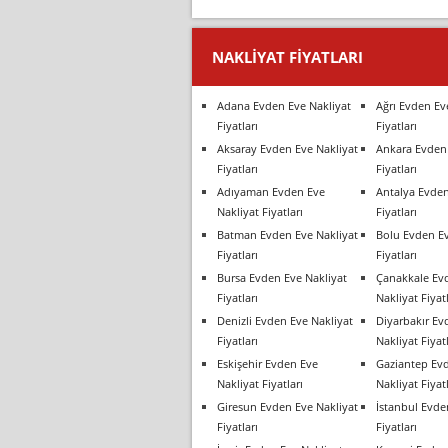
NAKLIYAT FIYATLARI
Adana Evden Eve Nakliyat
Ağrı Evden Ev
Fiyatları
Fiyatları
Aksaray Evden Eve Nakliyat
Ankara Evden 
Fiyatları
Fiyatları
Adıyaman Evden Eve
Antalya Evden
Nakliyat Fiyatları
Fiyatları
Batman Evden Eve Nakliyat
Bolu Evden Ev
Fiyatları
Fiyatları
Bursa Evden Eve Nakliyat
Çanakkale Ev
Fiyatları
Nakliyat Fiyatl
Denizli Evden Eve Nakliyat
Diyarbakır Ev
Fiyatları
Nakliyat Fiyatl
Eskişehir Evden Eve
Gaziantep Ev
Nakliyat Fiyatları
Nakliyat Fiyatl
Giresun Evden Eve Nakliyat
İstanbul Evde
Fiyatları
Fiyatları