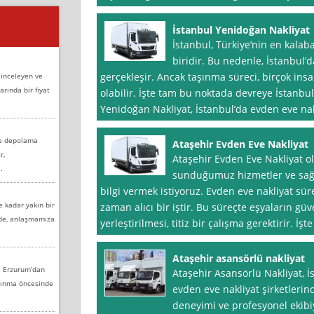
İstanbul Yenidoğan Nakliyat
İstanbul, Türkiye’nin en kalab
biridir. Bu nedenle, İstanbul’
gerçekleşir. Ancak taşınma süreci, birçok insa
 inceleyen ve
arında bir fiyat
olabilir. İşte tam bu noktada devreye İstanbul
Yenidoğan Nakliyat, İstanbul’da evden eve nak
ve depolama
Ataşehir Evden Eve Nakliyat
r,
Ataşehir Evden Eve Nakliyat ol
.
sunduğumuz hizmetler ve sağl
bilgi vermek istiyoruz. Evden eve nakliyat süre
e kadar yakın bir
zaman alıcı bir iştir. Bu süreçte eşyaların güv
nde, anlaşmamıza
yerleştirilmesi, titiz bir çalışma gerektirir. İşte
Ataşehir asansörlü nakliyat
e Erzurum’dan
Ataşehir Asansörlü Nakliyat, İs
aşınma öncesinde
evden eve nakliyat şirketlerind
deneyimi ve profesyonel ekibiy