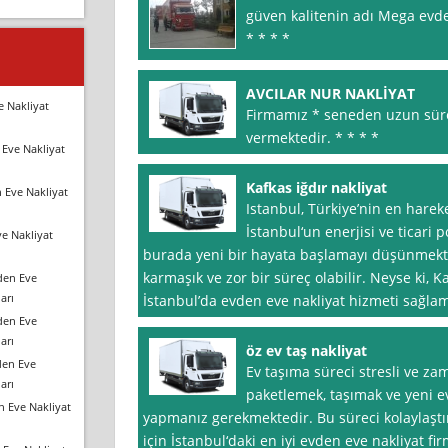
güven kalitenin adı Mega evden
* * * *
AVCILAR NUR NAKLİYAT
e Nakliyat
Firmamız * seneden uzun süre
vermektedir. * * * *
Eve Nakliyat
Kafkas iğdır nakliyat
 Eve Nakliyat
Istanbul, Türkiye’nin en hareke
İstanbul‘un enerjisi ve ticari 
e Nakliyat
burada yeni bir hayata başlamayı düşünmekte
karmaşık ve zor bir süreç olabilir. Neyse ki, Ka
den Eve
arı
İstanbul’da evden eve nakliyat hizmeti sağla
den Eve
arı
öz ev taş nakliyat
den Eve
Ev taşıma süreci stresli ve zama
arı
paketlemek, taşımak ve yeni ev
n Eve Nakliyat
yapmanız gerekmektedir. Bu süreci kolaylaştı
için İstanbul‘daki en iyi evden eve nakliyat fi