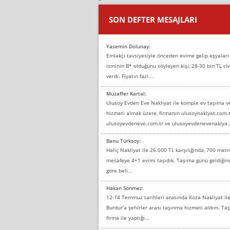
SON DEFTER MESAJLARI
Yasemin Dolunay:
Emlakçı tavsiyesiyle önceden evime gelip eşyaları
isminin B* olduğunu söyleyen kişi, 28-30 bin TL civ
verdi. Fiyatın fazl...
Muzaffer Kartal:
Ulusoy Evden Eve Nakliyat ile komple ev taşıma 
hizmeti almak üzere, firmanın ulusoynaklyat.com.t
ulusoyevdeneve.com.tr ve ulusoyevdenevenaklya..
Banu Türksoy:
Haliç Nakliyat ile 26.000 TL karşılığında, 700 metr
mesafeye 4+1 evimi taşıdık. Taşıma günü geldiği
göre beli...
Hakan Sönmez:
12-14 Temmuz tarihleri arasında Koza Nakliyat il
Burdur’a şehirler arası taşınma hizmeti aldım. T
firma ile yaptığı...