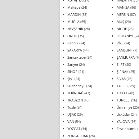
KÜTAHYA
(27)
MALATYA
(75)
Maltepe
(24)
MANİSA
(96)
MARDİN
(53)
MERSİN
(87)
MUĞLA
(65)
MUŞ
(20)
NEVŞEHİR
(28)
NİĞDE
(26)
ORDU
(35)
OSMANİYE
(24
Pendik
(24)
RİZE
(24)
SAKARYA
(44)
SAMSUN
(77)
Sancaktepe
(24)
ŞANLIURFA
(7
Sarıyer
(24)
SİİRT
(20)
SİNOP
(21)
ŞIRNAK
(25)
Şişli
(24)
SİVAS
(76)
Sultanbeyli
(24)
TALEP
(589)
TEKİRDAĞ
(47)
TOKAT
(48)
TRABZON
(45)
TUNCELİ
(16)
Tuzla
(24)
Ümraniye
(25)
UŞAK
(29)
Üsküdar
(24)
VAN
(54)
YALOVA
(16)
YOZGAT
(34)
Zeytinburnu
(
ZONGULDAK
(28)