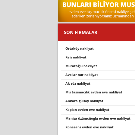
SON FİRMALAR
ortaköy nakli̇yat
rei̇s nakli̇yat
muratoğlu nakliyat
avcilar nur nakli̇yat
ak söz nakliyat
m s taşimacilik evden eve nakli̇yat
ankara gülsoy nakliyat
kaplan evden eve nakliyat
mani̇sa üzümcüoglu evden eve nakli̇yat
rönesans evden eve nakliyat