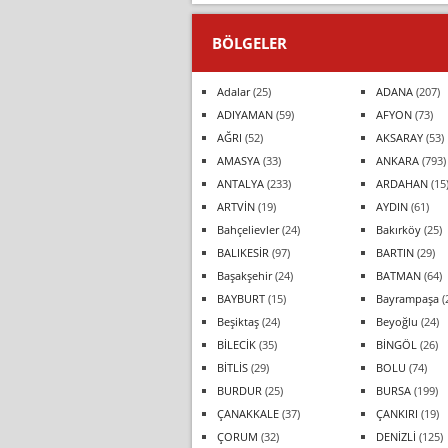
BÖLGELER
Adalar
(25)
ADANA
(207)
ADIYAMAN
(59)
AFYON
(73)
AĞRI
(52)
AKSARAY
(53)
AMASYA
(33)
ANKARA
(793)
ANTALYA
(233)
ARDAHAN
(15
ARTVİN
(19)
AYDIN
(61)
Bahçelievler
(24)
Bakırköy
(25)
BALIKESİR
(97)
BARTIN
(29)
Başakşehir
(24)
BATMAN
(64)
BAYBURT
(15)
Bayrampaşa
(
Beşiktaş
(24)
Beyoğlu
(24)
BİLECİK
(35)
BİNGÖL
(26)
BİTLİS
(29)
BOLU
(74)
BURDUR
(25)
BURSA
(199)
ÇANAKKALE
(37)
ÇANKIRI
(19)
ÇORUM
(32)
DENİZLİ
(125)