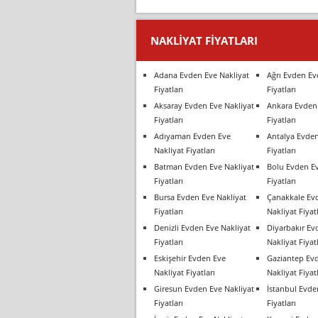
NAKLIYAT FIYATLARI
Adana Evden Eve Nakliyat
Ağrı Evden Ev
Fiyatları
Fiyatları
Aksaray Evden Eve Nakliyat
Ankara Evden 
Fiyatları
Fiyatları
Adıyaman Evden Eve
Antalya Evden
Nakliyat Fiyatları
Fiyatları
Batman Evden Eve Nakliyat
Bolu Evden Ev
Fiyatları
Fiyatları
Bursa Evden Eve Nakliyat
Çanakkale Ev
Fiyatları
Nakliyat Fiyatl
Denizli Evden Eve Nakliyat
Diyarbakır Ev
Fiyatları
Nakliyat Fiyatl
Eskişehir Evden Eve
Gaziantep Ev
Nakliyat Fiyatları
Nakliyat Fiyatl
Giresun Evden Eve Nakliyat
İstanbul Evde
Fiyatları
Fiyatları