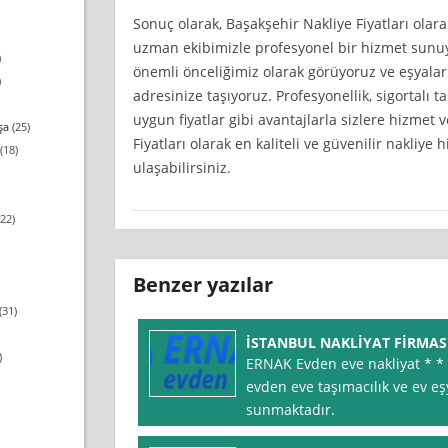
Sonuç olarak, Başakşehir Nakliye Fiyatları olar
uzman ekibimizle profesyonel bir hizmet sunu
)
önemli önceliğimiz olarak görüyoruz ve eşyaları
)
adresinize taşıyoruz. Profesyonellik, sigortalı t
uygun fiyatlar gibi avantajlarla sizlere hizmet 
şa
(25)
Fiyatları olarak en kaliteli ve güvenilir nakliye 
(18)
ulaşabilirsiniz.
22)
Benzer yazılar
(31)
İSTANBUL NAKLİYAT FİRMAS
)
ERNAK Evden eve nakliyat * * * 
evden eve taşımacılık ve ev e
sunmaktadır.