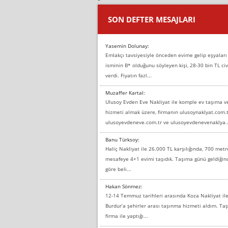
SON DEFTER MESAJLARI
Yasemin Dolunay:
Emlakçı tavsiyesiyle önceden evime gelip eşyaları
isminin B* olduğunu söyleyen kişi, 28-30 bin TL civ
verdi. Fiyatın fazl...
Muzaffer Kartal:
Ulusoy Evden Eve Nakliyat ile komple ev taşıma 
hizmeti almak üzere, firmanın ulusoynaklyat.com.t
ulusoyevdeneve.com.tr ve ulusoyevdenevenaklya..
Banu Türksoy:
Haliç Nakliyat ile 26.000 TL karşılığında, 700 metr
mesafeye 4+1 evimi taşıdık. Taşıma günü geldiği
göre beli...
Hakan Sönmez:
12-14 Temmuz tarihleri arasında Koza Nakliyat il
Burdur’a şehirler arası taşınma hizmeti aldım. T
firma ile yaptığı...