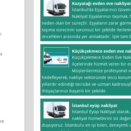
Kozyatağı evden eve nakliyat
İstanbul‘da Eşyalarınızı Güve
Nakliyat Eşyalarınızı taşımak,
neden olan bir süreçtir. Eşyaların zarar gör
taşıma sürecinin sorunsuz bir şekilde ilerlem
)
öncelikleri arasında yer almaktadır. İşte tam
Küçükçekmece evden eve nakl
0)
Küçükçekmece Evden Eve Nakliye
ilçelerinde hizmet veren bir e
Müşterilerimize profesyonel v
hedefleyerek, nakliye sektöründe öncü konum
yıllardır edindiği tecrübe ve uzman kadrosuy
ihtiyaçlarınızı başarılı bir şekilde
İstanbul eyüp nakliyat
İstanbul Eyüp Nakliyat olarak,
nakliyat hizmetlerini siz değ
24)
duyuyoruz. İstanbul’u en iyi bilen, deneyimli 