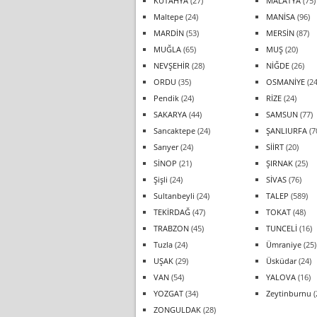
KÜTAHYA
(27)
MALATYA
(75)
Maltepe
(24)
MANİSA
(96)
MARDİN
(53)
MERSİN
(87)
MUĞLA
(65)
MUŞ
(20)
NEVŞEHİR
(28)
NİĞDE
(26)
ORDU
(35)
OSMANİYE
(24
Pendik
(24)
RİZE
(24)
SAKARYA
(44)
SAMSUN
(77)
Sancaktepe
(24)
ŞANLIURFA
(7
Sarıyer
(24)
SİİRT
(20)
SİNOP
(21)
ŞIRNAK
(25)
Şişli
(24)
SİVAS
(76)
Sultanbeyli
(24)
TALEP
(589)
TEKİRDAĞ
(47)
TOKAT
(48)
TRABZON
(45)
TUNCELİ
(16)
Tuzla
(24)
Ümraniye
(25)
UŞAK
(29)
Üsküdar
(24)
VAN
(54)
YALOVA
(16)
YOZGAT
(34)
Zeytinburnu
(
ZONGULDAK
(28)