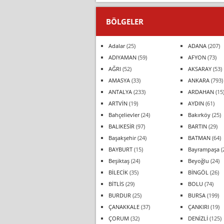
BÖLGELER
Adalar
(25)
ADANA
(207)
ADIYAMAN
(59)
AFYON
(73)
AĞRI
(52)
AKSARAY
(53)
AMASYA
(33)
ANKARA
(793)
ANTALYA
(233)
ARDAHAN
(15
ARTVİN
(19)
AYDIN
(61)
Bahçelievler
(24)
Bakırköy
(25)
BALIKESİR
(97)
BARTIN
(29)
Başakşehir
(24)
BATMAN
(64)
BAYBURT
(15)
Bayrampaşa
(
Beşiktaş
(24)
Beyoğlu
(24)
BİLECİK
(35)
BİNGÖL
(26)
BİTLİS
(29)
BOLU
(74)
BURDUR
(25)
BURSA
(199)
ÇANAKKALE
(37)
ÇANKIRI
(19)
ÇORUM
(32)
DENİZLİ
(125)