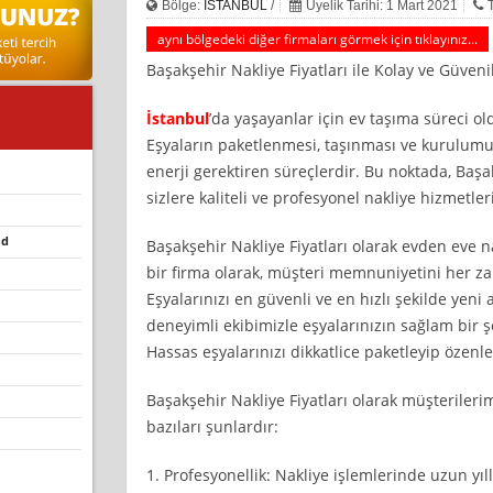
Bölge:
İSTANBUL
/
Üyelik Tarihi: 1 Mart 2021
aynı bölgedeki diğer firmaları görmek için tıklayınız...
Başakşehir Nakliye Fiyatları ile Kolay ve Güveni
İstanbul
’da yaşayanlar için ev taşıma süreci ol
Eşyaların paketlenmesi, taşınması ve kurulumu
enerji gerektiren süreçlerdir. Bu noktada, Başak
sizlere kaliteli ve profesyonel nakliye hizmetle
 d
Başakşehir Nakliye Fiyatları olarak evden eve 
bir firma olarak, müşteri memnuniyetini her z
Eşyalarınızı en güvenli ve en hızlı şekilde yeni
deneyimli ekibimizle eşyalarınızın sağlam bir ş
Hassas eşyalarınızı dikkatlice paketleyip özenle
Başakşehir Nakliye Fiyatları olarak müşterile
bazıları şunlardır:
1. Profesyonellik: Nakliye işlemlerinde uzun yıl