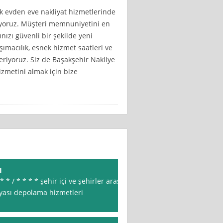
ak evden eve nakliyat hizmetlerinde
yoruz. Müşteri memnuniyetini en
nızı güvenli bir şekilde yeni
aşımacılık, esnek hizmet saatleri ve
veriyoruz. Siz de Başakşehir Nakliye
hizmetini almak için bize
I
* / * * * * şehir içi ve şehirler arası
şyası depolama hizmetleri