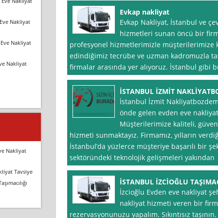
 Eve Nakliyat
Evkap nakliyat
Evkap Nakliyat, İstanbul ve çe
Eve Nakliyat
hizmetleri sunan öncü bir firma
Eve Nakliyat
profesyonel hizmetlerimizle müşterilerimize ko
edindiğimiz tecrübe ve uzman kadromuzla ta
ve Nakliyat
firmalar arasında yer alıyoruz. İstanbul gibi
İSTANBUL İZMİT NAKLİYATB
İstanbul İzmit Nakliyatbozdemi̇
önde gelen evden eve nakliyat 
Müşterilerimize kaliteli, güven
hizmeti sunmaktayız. Firmamız, yılların verdi
İstanbul’da yüzlerce müşteriye başarılı bir şe
ve Nakliyat
sektöründeki teknolojik gelişmeleri yakından
liyat Tavsiye
İSTANBUL İZCİOĞLU TAŞIMA
Taşımacılığı
İzcioğlu Evden eve nakliyat şeh
nakliyat hizmeti veren bir fi
rezervasyonunuzu yapalım. Sıkıntısız taşının.