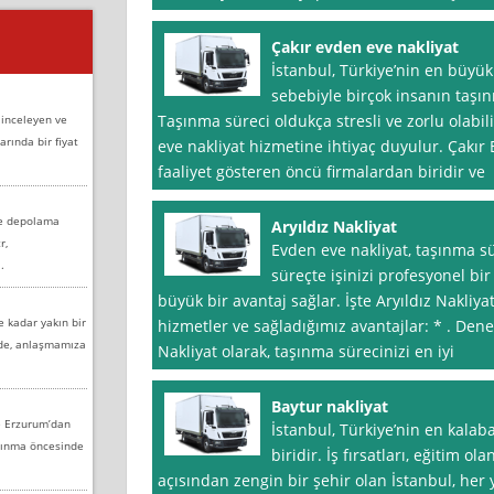
Çakır evden eve nakliyat
İstanbul, Türkiye’nin en büyük
sebebiyle birçok insanın taşın
Taşınma süreci oldukça stresli ve zorlu olabi
 inceleyen ve
arında bir fiyat
eve nakliyat hizmetine ihtiyaç duyulur. Çakır 
faaliyet gösteren öncü firmalardan biridir ve
ve depolama
Aryıldız Nakliyat
r,
Evden eve nakliyat, taşınma s
.
süreçte işinizi profesyonel bi
büyük bir avantaj sağlar. İşte Aryıldız Nakli
e kadar yakın bir
hizmetler ve sağladığımız avantajlar: * . Dene
nde, anlaşmamıza
Nakliyat olarak, taşınma sürecinizi en iyi
Baytur nakliyat
e Erzurum’dan
İstanbul, Türkiye’nin en kalab
aşınma öncesinde
biridir. İş fırsatları, eğitim ola
açısından zengin bir şehir olan İstanbul, her 