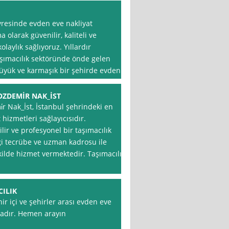
vresinde evden eve nakliyat
 olarak güvenilir, kaliteli ve
laylık sağlıyoruz. Yıllardır
şımacılık sektöründe önde gelen
 büyük ve karmaşık bir şehirde evden
OZDEMİR NAK_İST
r Nak_İst, İstanbul şehrindeki en
hizmetleri sağlayıcısıdır.
ilir ve profesyonel bir taşımacılık
ği tecrübe ve uzman kadrosu ile
kilde hizmet vermektedir. Taşımacılık
CILIK
ir içi ve şehirler arası evden eve
rmadır. Hemen arayın