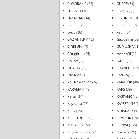
DİYARBAKIR
(95)
DÜZCE
(39)
EDİRNE
(49)
ELAZIĞ
(52)
ERZİNCAN
(14)
ERZURUM
(91
Esenler
(25)
ESKİŞEHİR
(60
Eyüp
(26)
Fatih
(24)
GAZİANTEP
(112)
Gaziosmanpa
GİRESUN
(47)
GÜMÜŞHANE
Güngören
(24)
HAKKARİ
(12)
HATAY
(50)
IĞDIR
(43)
ISPARTA
(82)
İSTANBUL
(3.5
İZMİR
(551)
Kadıköy
(25)
KAHRAMANMARAŞ
(33)
KARABÜK
(40)
KARAMAN
(19)
KARS
(39)
Kartal
(24)
KASTAMONU
Kaynarca
(25)
KAYSERİ
(164)
KİLİS
(13)
KIRIKKALE
(31
KIRKLARELİ
(36)
KIRŞEHİR
(19)
KOCAELİ
(172)
KONYA
(168)
Küçükçekmece
(26)
Kurtköy
(25)