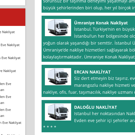
sorunsuz bir taşınma deneyimi yaşatmayı amaç
büyük şehirlerinden biri olup, her yıl birçok 
Ümraniye Konak Nakliyat
İstanbul, Türkiye’nin en büyük 
e Nakliyat
İstanbul’un her bölgesinde ol
yoğun olarak yaşandığı bir semttir. İstanbul 
Eve Nakliyat
Ümraniye’de nakliye hizmetleri sağlayarak bö
kolaylaştırmaktadır. Ümraniye Konak Nakliyat
 Eve Nakliyat
e Nakliyat
ERCAN NAKLİYAT
Siz dert etmeyin biz taşırız, ev
den Eve
marangozlu nakliye hizmeti ver
arı
nakliye, ofis, fuar, taşımacılık, nakliye uzmanı 
den Eve
arı
DALOĞLU NAKLİYAT
den Eve
Istanbul her noktasından Nakliy
arı
Evden eve şehir içi şehirler ara
n Eve Nakliyat
* * * *