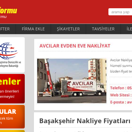
FTER
FİRMA EKLE
ŞİKAYETLER
TAVSİYELER
İL
Başakşehir Nakliye Fiyatları