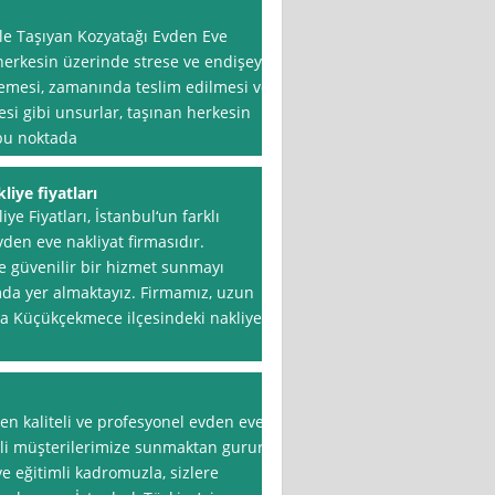
nle Taşıyan Kozyatağı Evden Eve
 herkesin üzerinde strese ve endişeye
memesi, zamanında teslim edilmesi ve
esi gibi unsurlar, taşınan herkesin
 bu noktada
iye fiyatları
 Fiyatları, İstanbul‘un farklı
vden eve nakliyat firmasıdır.
e güvenilir bir hizmet sunmayı
da yer almaktayız. Firmamız, uzun
la Küçükçekmece ilçesindeki nakliye
 en kaliteli ve profesyonel evden eve
erli müşterilerimize sunmaktan gurur
ve eğitimli kadromuzla, sizlere