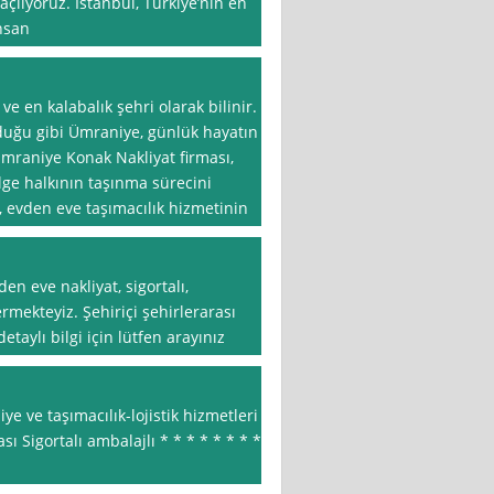
lıyoruz. İstanbul, Türkiye’nin en
insan
ve en kalabalık şehri olarak bilinir.
duğu gibi Ümraniye, günlük hayatın
Ümraniye Konak Nakliyat firması,
lge halkının taşınma sürecini
, evden eve taşımacılık hizmetinin
den eve nakliyat, sigortalı,
mekteyiz. Şehiriçi şehirlerarası
detaylı bilgi için lütfen arayınız
e ve taşımacılık-lojistik hizmetleri
sı Sigortalı ambalajlı * * * * * * * *