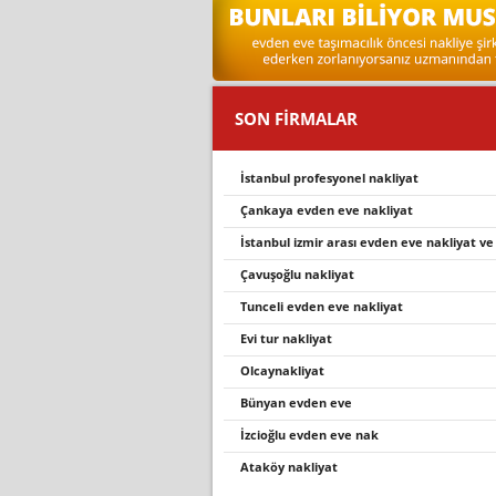
SON FİRMALAR
i̇stanbul profesyonel nakliyat
çankaya evden eve nakliyat
istanbul izmir arası evden eve nakliyat ve
çavuşoğlu nakliyat
tunceli̇ evden eve nakli̇yat
evi tur nakliyat
olcaynakliyat
bünyan evden eve
i̇zcioğlu evden eve nak
ataköy nakliyat