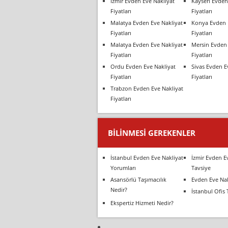
İzmir Evden Eve Nakliyat
Kayseri Evden
Fiyatları
Fiyatları
Malatya Evden Eve Nakliyat
Konya Evden 
Fiyatları
Fiyatları
Malatya Evden Eve Nakliyat
Mersin Evden 
Fiyatları
Fiyatları
Ordu Evden Eve Nakliyat
Sivas Evden E
Fiyatları
Fiyatları
Trabzon Evden Eve Nakliyat
Fiyatları
BILINMESI GEREKENLER
İstanbul Evden Eve Nakliyat
İzmir Evden E
Yorumları
Tavsiye
Asansörlü Taşımacılık
Evden Eve Nak
Nedir?
İstanbul Ofis 
Ekspertiz Hizmeti Nedir?