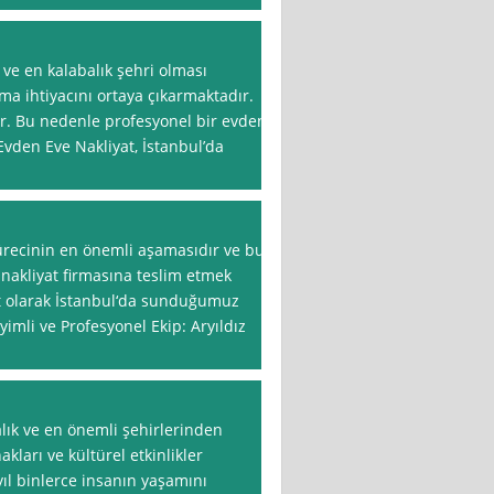
 ve en kalabalık şehri olması
ma ihtiyacını ortaya çıkarmaktadır.
lir. Bu nedenle profesyonel bir evden
Evden Eve Nakliyat, İstanbul’da
ürecinin en önemli aşamasıdır ve bu
r nakliyat firmasına teslim etmek
yat olarak İstanbul‘da sunduğumuz
yimli ve Profesyonel Ekip: Aryıldız
alık ve en önemli şehirlerinden
nakları ve kültürel etkinlikler
yıl binlerce insanın yaşamını