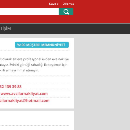
|
Kayıt ol
Giriş yap
ETİŞİM