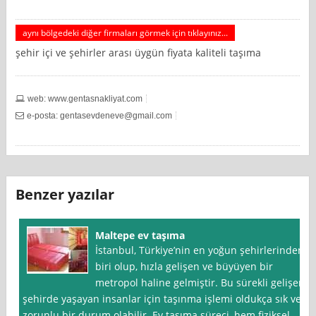
aynı bölgedeki diğer firmaları görmek için tıklayınız...
şehir içi ve şehirler arası üygün fiyata kaliteli taşıma
web: www.gentasnakliyat.com
e-posta:
gentasevdeneve@gmail.com
Benzer yazılar
Maltepe ev taşıma
İstanbul, Türkiye’nin en yoğun şehirlerinden
biri olup, hızla gelişen ve büyüyen bir
metropol haline gelmiştir. Bu sürekli gelişen
şehirde yaşayan insanlar için taşınma işlemi oldukça sık ve
zorunlu bir durum olabilir. Ev taşıma süreci, hem fiziksel