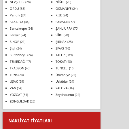
NEVŞEHİR
(28)
NİĞDE
(26)
ORDU
(35)
OSMANİYE
(24)
Pendik
(24)
RİZE
(24)
SAKARYA
(44)
SAMSUN
(77)
Sancaktepe
(24)
ŞANLIURFA
(70)
Sarıyer
(24)
SİİRT
(20)
SİNOP
(21)
ŞIRNAK
(25)
Şişli
(24)
SİVAS
(76)
Sultanbeyli
(24)
TALEP
(589)
TEKİRDAĞ
(47)
TOKAT
(48)
TRABZON
(45)
TUNCELİ
(16)
Tuzla
(24)
Ümraniye
(25)
UŞAK
(29)
Üsküdar
(24)
VAN
(54)
YALOVA
(16)
YOZGAT
(34)
Zeytinburnu
(24)
ZONGULDAK
(28)
NAKLIYAT FIYATLARI