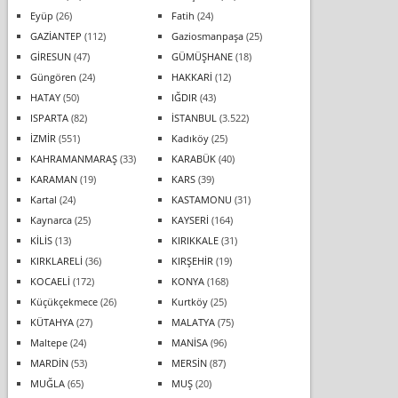
Eyüp
(26)
Fatih
(24)
GAZİANTEP
(112)
Gaziosmanpaşa
(25)
GİRESUN
(47)
GÜMÜŞHANE
(18)
Güngören
(24)
HAKKARİ
(12)
HATAY
(50)
IĞDIR
(43)
ISPARTA
(82)
İSTANBUL
(3.522)
İZMİR
(551)
Kadıköy
(25)
KAHRAMANMARAŞ
(33)
KARABÜK
(40)
KARAMAN
(19)
KARS
(39)
Kartal
(24)
KASTAMONU
(31)
Kaynarca
(25)
KAYSERİ
(164)
KİLİS
(13)
KIRIKKALE
(31)
KIRKLARELİ
(36)
KIRŞEHİR
(19)
KOCAELİ
(172)
KONYA
(168)
Küçükçekmece
(26)
Kurtköy
(25)
KÜTAHYA
(27)
MALATYA
(75)
Maltepe
(24)
MANİSA
(96)
MARDİN
(53)
MERSİN
(87)
MUĞLA
(65)
MUŞ
(20)