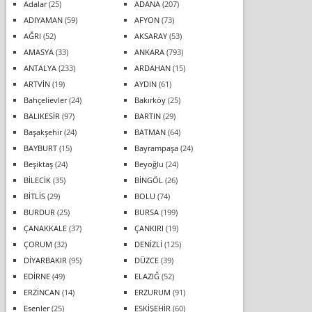
Adalar
(25)
ADANA
(207)
ADIYAMAN
(59)
AFYON
(73)
AĞRI
(52)
AKSARAY
(53)
AMASYA
(33)
ANKARA
(793)
ANTALYA
(233)
ARDAHAN
(15)
ARTVİN
(19)
AYDIN
(61)
Bahçelievler
(24)
Bakırköy
(25)
BALIKESİR
(97)
BARTIN
(29)
Başakşehir
(24)
BATMAN
(64)
BAYBURT
(15)
Bayrampaşa
(24)
Beşiktaş
(24)
Beyoğlu
(24)
BİLECİK
(35)
BİNGÖL
(26)
BİTLİS
(29)
BOLU
(74)
BURDUR
(25)
BURSA
(199)
ÇANAKKALE
(37)
ÇANKIRI
(19)
ÇORUM
(32)
DENİZLİ
(125)
DİYARBAKIR
(95)
DÜZCE
(39)
EDİRNE
(49)
ELAZIĞ
(52)
ERZİNCAN
(14)
ERZURUM
(91)
Esenler
(25)
ESKİŞEHİR
(60)