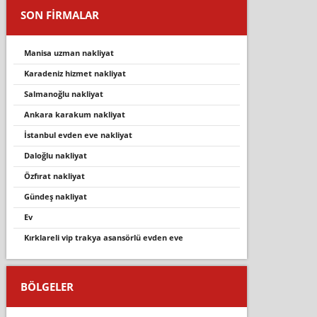
SON FİRMALAR
manisa uzman nakliyat
karadeniz hizmet nakliyat
salmanoğlu nakliyat
ankara karakum nakliyat
i̇stanbul evden eve nakli̇yat
daloğlu nakli̇yat
özfirat nakli̇yat
gündeş nakliyat
ev
kirklareli̇ vi̇p trakya asansörlü evden eve
BÖLGELER