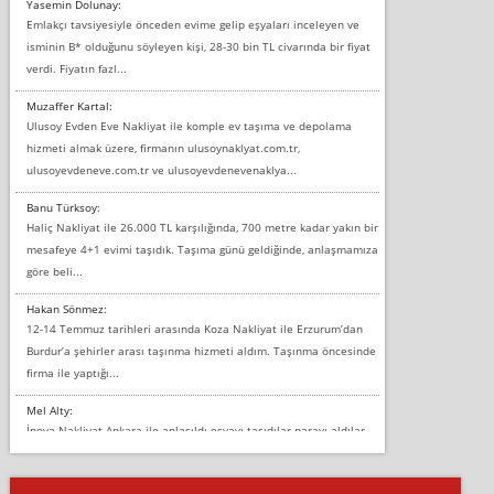
Yasemin Dolunay:
Emlakçı tavsiyesiyle önceden evime gelip eşyaları inceleyen ve
isminin B* olduğunu söyleyen kişi, 28-30 bin TL civarında bir fiyat
verdi. Fiyatın fazl...
Muzaffer Kartal:
Ulusoy Evden Eve Nakliyat ile komple ev taşıma ve depolama
hizmeti almak üzere, firmanın ulusoynaklyat.com.tr,
ulusoyevdeneve.com.tr ve ulusoyevdenevenaklya...
Banu Türksoy:
Haliç Nakliyat ile 26.000 TL karşılığında, 700 metre kadar yakın bir
mesafeye 4+1 evimi taşıdık. Taşıma günü geldiğinde, anlaşmamıza
göre beli...
Hakan Sönmez:
12-14 Temmuz tarihleri arasında Koza Nakliyat ile Erzurum’dan
Burdur’a şehirler arası taşınma hizmeti aldım. Taşınma öncesinde
firma ile yaptığı...
Mel Alty:
İnova Nakliyat Ankara ile anlaşıldı eşyayı taşıdılar parayı aldılar.
Salon duvarına bir baktım birisi boydan alüminyum renkli bantı
yapıştırm...