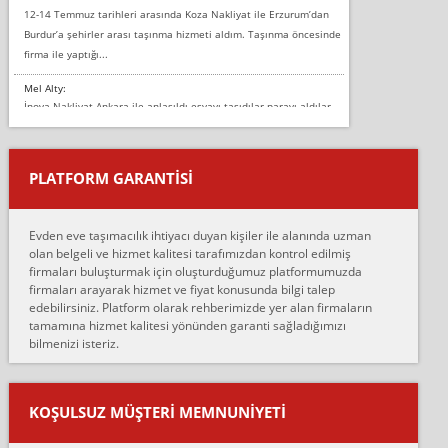
12-14 Temmuz tarihleri arasında Koza Nakliyat ile Erzurum’dan
Burdur’a şehirler arası taşınma hizmeti aldım. Taşınma öncesinde
firma ile yaptığı...
Mel Alty:
İnova Nakliyat Ankara ile anlaşıldı eşyayı taşıdılar parayı aldılar.
Salon duvarına bir baktım birisi boydan alüminyum renkli bantı
yapıştırm...
PLATFORM GARANTİSİ
Murat:
Merhaba, bu firmayı bir arkadaş tavsiyesi üzerine tercih ettim,
hiçbir sıkıntı yaşanmayacağını ve kendilerinin çok titiz
Evden eve taşımacılık ihtiyacı duyan kişiler ile alanında uzman
çalıştıklarını, müş...
olan belgeli ve hizmet kalitesi tarafımızdan kontrol edilmiş
firmaları buluşturmak için oluşturduğumuz platformumuzda
Ahmet:
firmaları arayarak hizmet ve fiyat konusunda bilgi talep
Lüleburgaz güngünes evden eve naklyat eşyalarımı taşımak için
edebilirsiniz. Platform olarak rehberimizde yer alan firmaların
anlaştık sabah eve geldiklerinde de eşyalarımı düzgün şekilde
tamamına hizmet kalitesi yönünden garanti sağladığımızı
sarcaz demelerine r...
bilmenizi isteriz.
mehmet güldü:
Ankara ALİCANLAR NAKLİYAT Tutarsız ve ticari ahlak problemleri
var verdikleri fiyat teklifini arttırdılar. Sonrasında taşıma gününde
KOŞULSUZ MÜŞTERI MEMNUNIYETI
oldukça tutarsı...