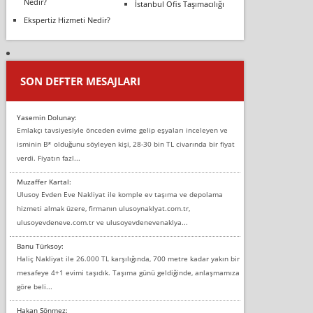
Nedir?
İstanbul Ofis Taşımacılığı
Ekspertiz Hizmeti Nedir?
SON DEFTER MESAJLARI
Yasemin Dolunay:
Emlakçı tavsiyesiyle önceden evime gelip eşyaları inceleyen ve
isminin B* olduğunu söyleyen kişi, 28-30 bin TL civarında bir fiyat
verdi. Fiyatın fazl...
Muzaffer Kartal:
Ulusoy Evden Eve Nakliyat ile komple ev taşıma ve depolama
hizmeti almak üzere, firmanın ulusoynaklyat.com.tr,
ulusoyevdeneve.com.tr ve ulusoyevdenevenaklya...
Banu Türksoy:
Haliç Nakliyat ile 26.000 TL karşılığında, 700 metre kadar yakın bir
mesafeye 4+1 evimi taşıdık. Taşıma günü geldiğinde, anlaşmamıza
göre beli...
Hakan Sönmez: