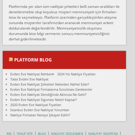
Erol:
Platformda yer alan tüm nakliyat şirketleri belli zaman aralıkları ile
Ankara Alicanlar naklyat tel 5465524025. 2600 TL'ye ankaradan
denetlenmekte olup koşulsuz müşteri memnuniyeti için firmaları
Konya ya Alicanlar naklyat la anlaştık bu şahıs evin taşınacağı gün
itina ile seçmekteyiz. Platform üzerinden gerçekleştirilen alaşma
fiyatın mazoto gele...
sonunda müşteriler tarafımızdan aranarak memnuniyet anketi
doldurularak değerlendirilir. Memnuniyetsizlik oluşması
Fatih kokmese:
durumunda bize bilgi vermeniz sonucu memnuniyetsizliğiniz
Diyarbakır dan eşyamı getirtmek için anlaştım sözleşme yaptım.
derhal giderilmektedir.
Son anda fiyat artırdılar.. mecburiyetten tasittim.. bu kişiler ağrılı
Ankara merk...
Ali:
PLATFORM BLOG
İzmir de evim naklyat diye bir firmaya ev taşıttık, çok pişman
olduk. Asansörlü dediler sonra uraya asansör kurulmaz dediler
Evden Eve Nakliyat Rehberi
2024 Yılı Nakliye Fiyatları
fark istediler. ortada asa...
Talas Evden Eve Nakliyat
Evden Eve Nakliyat Şirketleri Nelerden Nefret Eder?
Nimet:
Evden Eve Nakliyat Firmalarına Sorulması Gerekenler
Ben 2021 Ağustos ilk haftası Evimi taşıdım yani İstanbul'un bir
Evden Eve Nakliyat Dendiğinde Aklınıza Ne Gelir?
Mahallesi'nden bir başka Mahallesi'ne yani Ümraniye bölgesinde
Evden Eve Nakliyat Sigortası Neleri Kapsar?
oturuyorum önceleri ara...
2020 Evden Eve Nakliyat Fiyatları
İstanbul Evden Eve Nakliyat Yorumları
Nimet Köse:
Nakliye Firmaları Nereye Şikayet Edilir?
Merhaba ben 2021 Ağustos ilk haftası evimi Ümraniye'den Çok
yakın bir bölgeye taşıdım yeni Ümraniye'nin Mahallesi'ne
Hancıoğlu naklyatla taşındım...
RSS
TEKLİF İSTE
BLOG
NAKLİYAT SÖZLEŞMESİ
NAKLİYAT SİGORTASI