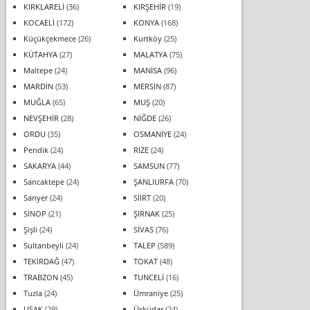
KIRKLARELİ
(36)
KIRŞEHİR
(19)
KOCAELİ
(172)
KONYA
(168)
Küçükçekmece
(26)
Kurtköy
(25)
KÜTAHYA
(27)
MALATYA
(75)
Maltepe
(24)
MANİSA
(96)
MARDİN
(53)
MERSİN
(87)
MUĞLA
(65)
MUŞ
(20)
NEVŞEHİR
(28)
NİĞDE
(26)
ORDU
(35)
OSMANİYE
(24)
Pendik
(24)
RİZE
(24)
SAKARYA
(44)
SAMSUN
(77)
Sancaktepe
(24)
ŞANLIURFA
(70)
Sarıyer
(24)
SİİRT
(20)
SİNOP
(21)
ŞIRNAK
(25)
Şişli
(24)
SİVAS
(76)
Sultanbeyli
(24)
TALEP
(589)
TEKİRDAĞ
(47)
TOKAT
(48)
TRABZON
(45)
TUNCELİ
(16)
Tuzla
(24)
Ümraniye
(25)
UŞAK
(29)
Üsküdar
(24)