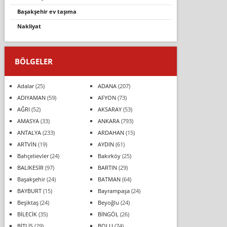
başakşehir ev taşıma
nakliyat
BÖLGELER
Adalar
(25)
ADANA
(207)
ADIYAMAN
(59)
AFYON
(73)
AĞRI
(52)
AKSARAY
(53)
AMASYA
(33)
ANKARA
(793)
ANTALYA
(233)
ARDAHAN
(15)
ARTVİN
(19)
AYDIN
(61)
Bahçelievler
(24)
Bakırköy
(25)
BALIKESİR
(97)
BARTIN
(29)
Başakşehir
(24)
BATMAN
(64)
BAYBURT
(15)
Bayrampaşa
(24)
Beşiktaş
(24)
Beyoğlu
(24)
BİLECİK
(35)
BİNGÖL
(26)
BİTLİS
(29)
BOLU
(74)