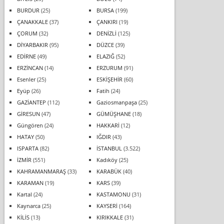
BURDUR
(25)
BURSA
(199)
ÇANAKKALE
(37)
ÇANKIRI
(19)
ÇORUM
(32)
DENİZLİ
(125)
DİYARBAKIR
(95)
DÜZCE
(39)
EDİRNE
(49)
ELAZIĞ
(52)
ERZİNCAN
(14)
ERZURUM
(91)
Esenler
(25)
ESKİŞEHİR
(60)
Eyüp
(26)
Fatih
(24)
GAZİANTEP
(112)
Gaziosmanpaşa
(25)
GİRESUN
(47)
GÜMÜŞHANE
(18)
Güngören
(24)
HAKKARİ
(12)
HATAY
(50)
IĞDIR
(43)
ISPARTA
(82)
İSTANBUL
(3.522)
İZMİR
(551)
Kadıköy
(25)
KAHRAMANMARAŞ
(33)
KARABÜK
(40)
KARAMAN
(19)
KARS
(39)
Kartal
(24)
KASTAMONU
(31)
Kaynarca
(25)
KAYSERİ
(164)
KİLİS
(13)
KIRIKKALE
(31)