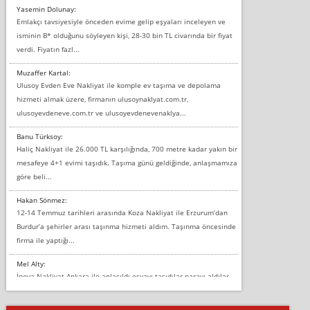
Yasemin Dolunay:
Emlakçı tavsiyesiyle önceden evime gelip eşyaları inceleyen ve
isminin B* olduğunu söyleyen kişi, 28-30 bin TL civarında bir fiyat
verdi. Fiyatın fazl...
Muzaffer Kartal:
Ulusoy Evden Eve Nakliyat ile komple ev taşıma ve depolama
hizmeti almak üzere, firmanın ulusoynaklyat.com.tr,
ulusoyevdeneve.com.tr ve ulusoyevdenevenaklya...
Banu Türksoy:
Haliç Nakliyat ile 26.000 TL karşılığında, 700 metre kadar yakın bir
mesafeye 4+1 evimi taşıdık. Taşıma günü geldiğinde, anlaşmamıza
göre beli...
Hakan Sönmez:
12-14 Temmuz tarihleri arasında Koza Nakliyat ile Erzurum’dan
Burdur’a şehirler arası taşınma hizmeti aldım. Taşınma öncesinde
firma ile yaptığı...
Mel Alty:
İnova Nakliyat Ankara ile anlaşıldı eşyayı taşıdılar parayı aldılar.
Salon duvarına bir baktım birisi boydan alüminyum renkli bantı
yapıştırm...