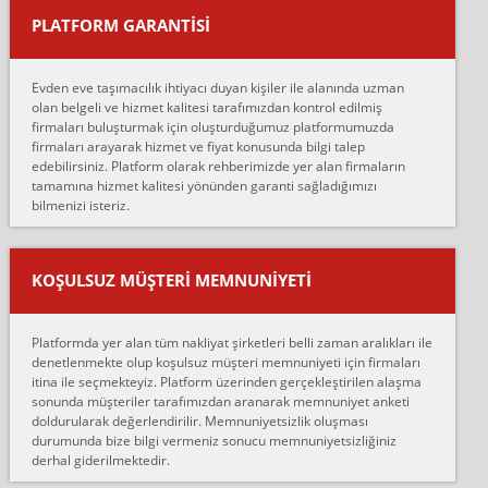
PLATFORM GARANTİSİ
Murat:
Merhaba, bu firmayı bir arkadaş tavsiyesi üzerine tercih ettim,
hiçbir sıkıntı yaşanmayacağını ve kendilerinin çok titiz
Evden eve taşımacılık ihtiyacı duyan kişiler ile alanında uzman
çalıştıklarını, müş...
olan belgeli ve hizmet kalitesi tarafımızdan kontrol edilmiş
firmaları buluşturmak için oluşturduğumuz platformumuzda
Ahmet:
firmaları arayarak hizmet ve fiyat konusunda bilgi talep
Lüleburgaz güngünes evden eve naklyat eşyalarımı taşımak için
edebilirsiniz. Platform olarak rehberimizde yer alan firmaların
anlaştık sabah eve geldiklerinde de eşyalarımı düzgün şekilde
tamamına hizmet kalitesi yönünden garanti sağladığımızı
sarcaz demelerine r...
bilmenizi isteriz.
mehmet güldü:
Ankara ALİCANLAR NAKLİYAT Tutarsız ve ticari ahlak problemleri
var verdikleri fiyat teklifini arttırdılar. Sonrasında taşıma gününde
KOŞULSUZ MÜŞTERI MEMNUNIYETI
oldukça tutarsı...
Erol:
Platformda yer alan tüm nakliyat şirketleri belli zaman aralıkları ile
Ankara Alicanlar naklyat tel 5465524025. 2600 TL'ye ankaradan
denetlenmekte olup koşulsuz müşteri memnuniyeti için firmaları
Konya ya Alicanlar naklyat la anlaştık bu şahıs evin taşınacağı gün
itina ile seçmekteyiz. Platform üzerinden gerçekleştirilen alaşma
fiyatın mazoto gele...
sonunda müşteriler tarafımızdan aranarak memnuniyet anketi
doldurularak değerlendirilir. Memnuniyetsizlik oluşması
Fatih kokmese:
durumunda bize bilgi vermeniz sonucu memnuniyetsizliğiniz
Diyarbakır dan eşyamı getirtmek için anlaştım sözleşme yaptım.
derhal giderilmektedir.
Son anda fiyat artırdılar.. mecburiyetten tasittim.. bu kişiler ağrılı