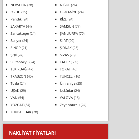
NEVŞEHİR
(28)
NİĞDE
(26)
ORDU
(35)
OSMANİYE
(24)
Pendik
(24)
RİZE
(24)
SAKARYA
(44)
SAMSUN
(77)
Sancaktepe
(24)
ŞANLIURFA
(70)
Sarıyer
(24)
SİİRT
(20)
SİNOP
(21)
ŞIRNAK
(25)
Şişli
(24)
SİVAS
(76)
Sultanbeyli
(24)
TALEP
(589)
TEKİRDAĞ
(47)
TOKAT
(48)
TRABZON
(45)
TUNCELİ
(16)
Tuzla
(24)
Ümraniye
(25)
UŞAK
(29)
Üsküdar
(24)
VAN
(54)
YALOVA
(16)
YOZGAT
(34)
Zeytinburnu
(24)
ZONGULDAK
(28)
NAKLIYAT FIYATLARI