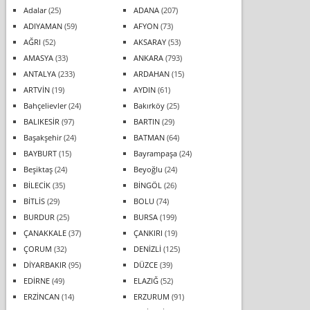
Adalar
(25)
ADANA
(207)
ADIYAMAN
(59)
AFYON
(73)
AĞRI
(52)
AKSARAY
(53)
AMASYA
(33)
ANKARA
(793)
ANTALYA
(233)
ARDAHAN
(15)
ARTVİN
(19)
AYDIN
(61)
Bahçelievler
(24)
Bakırköy
(25)
BALIKESİR
(97)
BARTIN
(29)
Başakşehir
(24)
BATMAN
(64)
BAYBURT
(15)
Bayrampaşa
(24)
Beşiktaş
(24)
Beyoğlu
(24)
BİLECİK
(35)
BİNGÖL
(26)
BİTLİS
(29)
BOLU
(74)
BURDUR
(25)
BURSA
(199)
ÇANAKKALE
(37)
ÇANKIRI
(19)
ÇORUM
(32)
DENİZLİ
(125)
DİYARBAKIR
(95)
DÜZCE
(39)
EDİRNE
(49)
ELAZIĞ
(52)
ERZİNCAN
(14)
ERZURUM
(91)