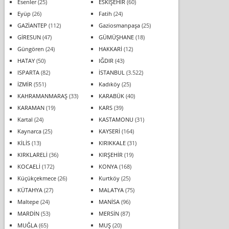
Esenler
(25)
ESKİŞEHİR
(60)
Eyüp
(26)
Fatih
(24)
GAZİANTEP
(112)
Gaziosmanpaşa
(25)
GİRESUN
(47)
GÜMÜŞHANE
(18)
Güngören
(24)
HAKKARİ
(12)
HATAY
(50)
IĞDIR
(43)
ISPARTA
(82)
İSTANBUL
(3.522)
İZMİR
(551)
Kadıköy
(25)
KAHRAMANMARAŞ
(33)
KARABÜK
(40)
KARAMAN
(19)
KARS
(39)
Kartal
(24)
KASTAMONU
(31)
Kaynarca
(25)
KAYSERİ
(164)
KİLİS
(13)
KIRIKKALE
(31)
KIRKLARELİ
(36)
KIRŞEHİR
(19)
KOCAELİ
(172)
KONYA
(168)
Küçükçekmece
(26)
Kurtköy
(25)
KÜTAHYA
(27)
MALATYA
(75)
Maltepe
(24)
MANİSA
(96)
MARDİN
(53)
MERSİN
(87)
MUĞLA
(65)
MUŞ
(20)