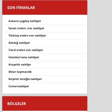
SON FİRMALAR
ankara çagdaş nakliyat
sanat evden. eve nakliyat
türktaş evden eve nakli̇yat
aladağ nakli̇yat
yücel evden eve nakliyat
i̇stanbul tuna nakliyat
ataşehir nakliye
di̇nar taşimacilik
kırşehir izcioğlu nakliyat
cemernakli̇yat
BÖLGELER