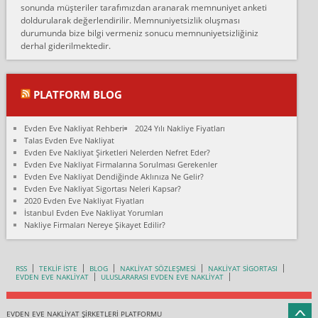
fiyatın mazoto gele...
sonunda müşteriler tarafımızdan aranarak memnuniyet anketi
doldurularak değerlendirilir. Memnuniyetsizlik oluşması
Fatih kokmese:
durumunda bize bilgi vermeniz sonucu memnuniyetsizliğiniz
Diyarbakır dan eşyamı getirtmek için anlaştım sözleşme yaptım.
derhal giderilmektedir.
Son anda fiyat artırdılar.. mecburiyetten tasittim.. bu kişiler ağrılı
Ankara merk...
Ali:
PLATFORM BLOG
İzmir de evim naklyat diye bir firmaya ev taşıttık, çok pişman
olduk. Asansörlü dediler sonra uraya asansör kurulmaz dediler
Evden Eve Nakliyat Rehberi
2024 Yılı Nakliye Fiyatları
fark istediler. ortada asa...
Talas Evden Eve Nakliyat
Evden Eve Nakliyat Şirketleri Nelerden Nefret Eder?
Nimet:
Evden Eve Nakliyat Firmalarına Sorulması Gerekenler
Ben 2021 Ağustos ilk haftası Evimi taşıdım yani İstanbul'un bir
Evden Eve Nakliyat Dendiğinde Aklınıza Ne Gelir?
Mahallesi'nden bir başka Mahallesi'ne yani Ümraniye bölgesinde
Evden Eve Nakliyat Sigortası Neleri Kapsar?
oturuyorum önceleri ara...
2020 Evden Eve Nakliyat Fiyatları
İstanbul Evden Eve Nakliyat Yorumları
Nimet Köse:
Nakliye Firmaları Nereye Şikayet Edilir?
Merhaba ben 2021 Ağustos ilk haftası evimi Ümraniye'den Çok
yakın bir bölgeye taşıdım yeni Ümraniye'nin Mahallesi'ne
Hancıoğlu naklyatla taşındım...
RSS
TEKLİF İSTE
BLOG
NAKLİYAT SÖZLEŞMESİ
NAKLİYAT SİGORTASI
EVDEN EVE NAKLİYAT
ULUSLARARASI EVDEN EVE NAKLİYAT
Sevim bal:
Karabükden İzmir'e Karabük kardem naklyat la taşındım bir çok
esyam kaybolmuş.aradigimda çok ilgilenilmedi evi aramanı
EVDEN EVE NAKLİYAT ŞİRKETLERİ PLATFORMU