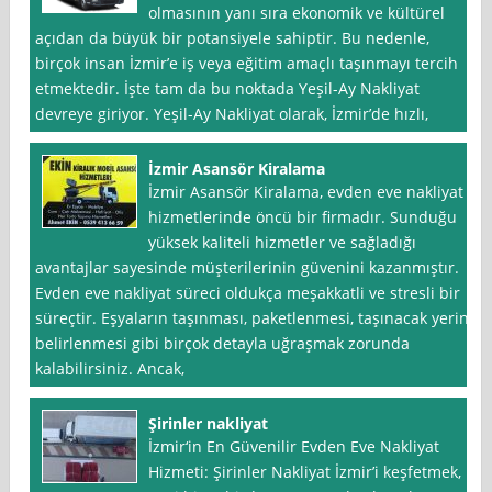
olmasının yanı sıra ekonomik ve kültürel
açıdan da büyük bir potansiyele sahiptir. Bu nedenle,
birçok insan İzmir’e iş veya eğitim amaçlı taşınmayı tercih
etmektedir. İşte tam da bu noktada Yeşil-Ay Nakliyat
devreye giriyor. Yeşil-Ay Nakliyat olarak, İzmir’de hızlı,
İzmir Asansör Kiralama
İzmir Asansör Kiralama, evden eve nakliyat
hizmetlerinde öncü bir firmadır. Sunduğu
yüksek kaliteli hizmetler ve sağladığı
avantajlar sayesinde müşterilerinin güvenini kazanmıştır.
Evden eve nakliyat süreci oldukça meşakkatli ve stresli bir
süreçtir. Eşyaların taşınması, paketlenmesi, taşınacak yerin
belirlenmesi gibi birçok detayla uğraşmak zorunda
kalabilirsiniz. Ancak,
Şirinler nakliyat
İzmir‘in En Güvenilir Evden Eve Nakliyat
Hizmeti: Şirinler Nakliyat İzmir’i keşfetmek,