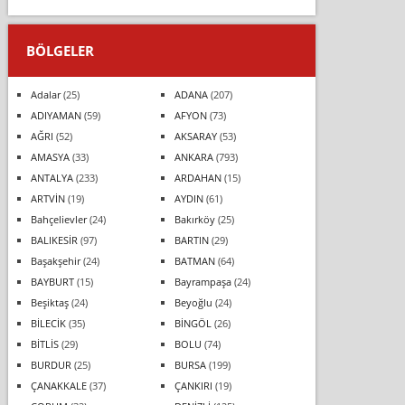
BÖLGELER
Adalar
(25)
ADANA
(207)
ADIYAMAN
(59)
AFYON
(73)
AĞRI
(52)
AKSARAY
(53)
AMASYA
(33)
ANKARA
(793)
ANTALYA
(233)
ARDAHAN
(15)
ARTVİN
(19)
AYDIN
(61)
Bahçelievler
(24)
Bakırköy
(25)
BALIKESİR
(97)
BARTIN
(29)
Başakşehir
(24)
BATMAN
(64)
BAYBURT
(15)
Bayrampaşa
(24)
Beşiktaş
(24)
Beyoğlu
(24)
BİLECİK
(35)
BİNGÖL
(26)
BİTLİS
(29)
BOLU
(74)
BURDUR
(25)
BURSA
(199)
ÇANAKKALE
(37)
ÇANKIRI
(19)