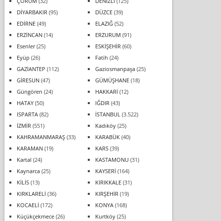
ÇORUM
(32)
DENİZLİ
(125)
DİYARBAKIR
(95)
DÜZCE
(39)
EDİRNE
(49)
ELAZIĞ
(52)
ERZİNCAN
(14)
ERZURUM
(91)
Esenler
(25)
ESKİŞEHİR
(60)
Eyüp
(26)
Fatih
(24)
GAZİANTEP
(112)
Gaziosmanpaşa
(25)
GİRESUN
(47)
GÜMÜŞHANE
(18)
Güngören
(24)
HAKKARİ
(12)
HATAY
(50)
IĞDIR
(43)
ISPARTA
(82)
İSTANBUL
(3.522)
İZMİR
(551)
Kadıköy
(25)
KAHRAMANMARAŞ
(33)
KARABÜK
(40)
KARAMAN
(19)
KARS
(39)
Kartal
(24)
KASTAMONU
(31)
Kaynarca
(25)
KAYSERİ
(164)
KİLİS
(13)
KIRIKKALE
(31)
KIRKLARELİ
(36)
KIRŞEHİR
(19)
KOCAELİ
(172)
KONYA
(168)
Küçükçekmece
(26)
Kurtköy
(25)