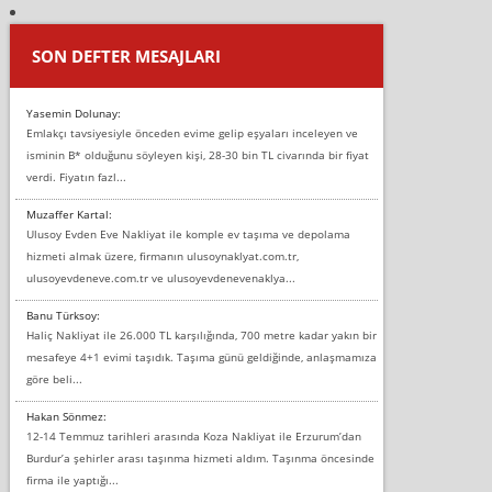
SON DEFTER MESAJLARI
Yasemin Dolunay:
Emlakçı tavsiyesiyle önceden evime gelip eşyaları inceleyen ve
isminin B* olduğunu söyleyen kişi, 28-30 bin TL civarında bir fiyat
verdi. Fiyatın fazl...
Muzaffer Kartal:
Ulusoy Evden Eve Nakliyat ile komple ev taşıma ve depolama
hizmeti almak üzere, firmanın ulusoynaklyat.com.tr,
ulusoyevdeneve.com.tr ve ulusoyevdenevenaklya...
Banu Türksoy:
Haliç Nakliyat ile 26.000 TL karşılığında, 700 metre kadar yakın bir
mesafeye 4+1 evimi taşıdık. Taşıma günü geldiğinde, anlaşmamıza
göre beli...
Hakan Sönmez:
12-14 Temmuz tarihleri arasında Koza Nakliyat ile Erzurum’dan
Burdur’a şehirler arası taşınma hizmeti aldım. Taşınma öncesinde
firma ile yaptığı...