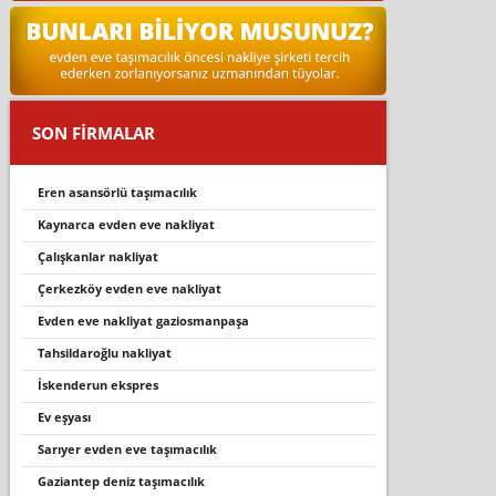
SON FİRMALAR
eren asansörlü taşimacilik
kaynarca evden eve nakli̇yat
çalışkanlar nakliyat
çerkezköy evden eve nakli̇yat
evden eve nakliyat gaziosmanpaşa
tahsildaroğlu nakliyat
i̇skenderun ekspres
ev eşyasi
sarıyer evden eve taşımacılık
gaziantep deniz taşımacılık