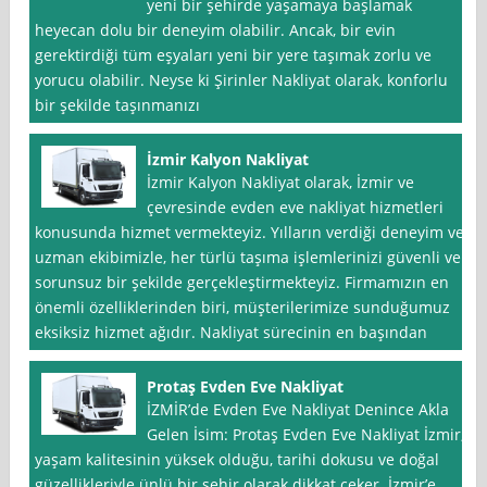
yeni bir şehirde yaşamaya başlamak
heyecan dolu bir deneyim olabilir. Ancak, bir evin
gerektirdiği tüm eşyaları yeni bir yere taşımak zorlu ve
yorucu olabilir. Neyse ki Şirinler Nakliyat olarak, konforlu
bir şekilde taşınmanızı
İzmir Kalyon Nakliyat
İzmir Kalyon Nakliyat olarak, İzmir ve
çevresinde evden eve nakliyat hizmetleri
konusunda hizmet vermekteyiz. Yılların verdiği deneyim ve
uzman ekibimizle, her türlü taşıma işlemlerinizi güvenli ve
sorunsuz bir şekilde gerçekleştirmekteyiz. Firmamızın en
önemli özelliklerinden biri, müşterilerimize sunduğumuz
eksiksiz hizmet ağıdır. Nakliyat sürecinin en başından
Protaş Evden Eve Nakliyat
İZMİR’de Evden Eve Nakliyat Denince Akla
Gelen İsim: Protaş Evden Eve Nakliyat İzmir,
yaşam kalitesinin yüksek olduğu, tarihi dokusu ve doğal
güzellikleriyle ünlü bir şehir olarak dikkat çeker. İzmir’e