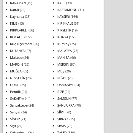
KARAMAN
(19)
KARS
(39)
Kartal
(24)
KASTAMONU
(31)
Kaynarca
(25)
KAYSERİ
(164)
KİLİS
(13)
KIRIKKALE
(31)
KIRKLARELİ
(36)
KIRŞEHİR
(19)
KOCAELİ
(172)
KONYA
(168)
Küçükçekmece
(26)
Kurtköy
(25)
KÜTAHYA
(27)
MALATYA
(75)
Maltepe
(24)
MANİSA
(96)
MARDİN
(53)
MERSİN
(87)
MUĞLA
(65)
MUŞ
(20)
NEVŞEHİR
(28)
NİĞDE
(26)
ORDU
(35)
OSMANİYE
(24)
Pendik
(24)
RİZE
(24)
SAKARYA
(44)
SAMSUN
(77)
Sancaktepe
(24)
ŞANLIURFA
(70)
Sarıyer
(24)
SİİRT
(20)
SİNOP
(21)
ŞIRNAK
(25)
Şişli
(24)
SİVAS
(76)
Sultanbeyli
(24)
TALEP
(589)