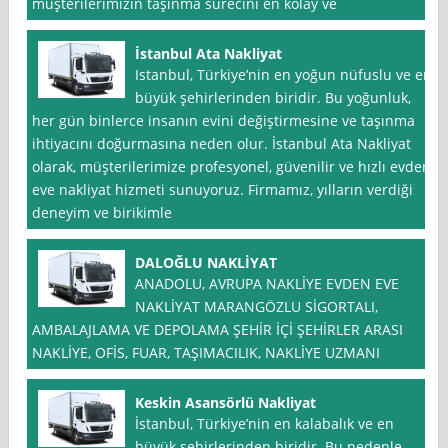
müşterilerimizin taşınma sürecini en kolay ve
İstanbul Ata Nakliyat
Istanbul, Türkiye’nin en yoğun nüfuslu ve en
büyük şehirlerinden biridir. Bu yoğunluk,
her gün binlerce insanın evini değiştirmesine ve taşınma
ihtiyacını doğurmasına neden olur. İstanbul Ata Nakliyat
olarak, müşterilerimize profesyonel, güvenilir ve hızlı evden
eve nakliyat hizmeti sunuyoruz. Firmamız, yılların verdiği
deneyim ve birikimle
DALOĞLU NAKLİYAT
ANADOLU, AVRUPA NAKLİYE EVDEN EVE
NAKLİYAT MARANGÖZLU SİGORTALI,
AMBALAJLAMA VE DEPOLAMA ŞEHİR İÇİ ŞEHİRLER ARASI
NAKLİYE, OFİS, FUAR, TAŞIMACILIK, NAKLİYE UZMANI
Keskin Asansörlü Nakliyat
İstanbul, Türkiye’nin en kalabalık ve en
büyük şehirlerinden biridir. Bu nedenle,