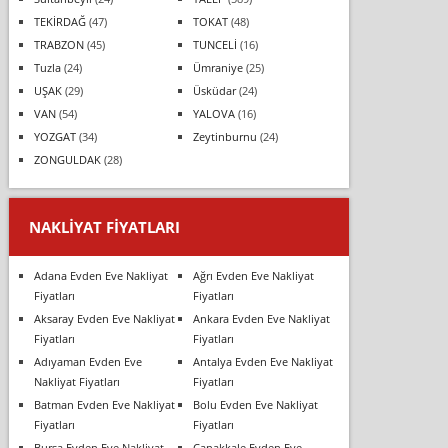
TEKİRDAĞ
(47)
TOKAT
(48)
TRABZON
(45)
TUNCELİ
(16)
Tuzla
(24)
Ümraniye
(25)
UŞAK
(29)
Üsküdar
(24)
VAN
(54)
YALOVA
(16)
YOZGAT
(34)
Zeytinburnu
(24)
ZONGULDAK
(28)
NAKLIYAT FIYATLARI
Adana Evden Eve Nakliyat
Ağrı Evden Eve Nakliyat
Fiyatları
Fiyatları
Aksaray Evden Eve Nakliyat
Ankara Evden Eve Nakliyat
Fiyatları
Fiyatları
Adıyaman Evden Eve
Antalya Evden Eve Nakliyat
Nakliyat Fiyatları
Fiyatları
Batman Evden Eve Nakliyat
Bolu Evden Eve Nakliyat
Fiyatları
Fiyatları
Bursa Evden Eve Nakliyat
Çanakkale Evden Eve