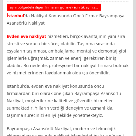
aynı bölgedeki diğer firmaları görmek için tıklayınız...
İstanbul
‘da Nakliyat Konusunda Öncü Firma: Bayrampaşa
Asansörlü Nakliyat
Evden eve nakliyat
hizmetleri, birçok avantajının yanı sıra
stresli ve yorucu bir süreç olabilir. Taşınma sırasında
eşyaların taşınması, ambalajlama, montaj ve demontaj gibi
işlemlerle uğraşmak, zaman ve enerji gerektiren bir iş
olabilir. Bu nedenle, profesyonel bir nakliyat firması bulmak
ve hizmetlerinden faydalanmak oldukça önemlidir.
İstanbul’da, evden eve nakliyat konusunda öncü
firmalardan biri olarak öne çıkan Bayrampaşa Asansörlü
Nakliyat, müşterilerine kaliteli ve güvenilir hizmetler
sunmaktadır. Yılların verdiği deneyim ve uzmanlıkla,
taşınma sürecinizi en iyi şekilde yönetmekteyiz.
Bayrampaşa Asansörlü Nakliyat, modern ve teknolojik
ekipmanları sayesinde nakliyat işlemlerini hızlı ve güvenli