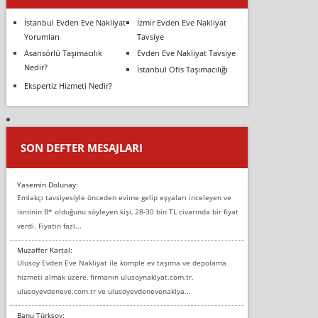
İstanbul Evden Eve Nakliyat
İzmir Evden Eve Nakliyat
Yorumları
Tavsiye
Asansörlü Taşımacılık
Evden Eve Nakliyat Tavsiye
Nedir?
İstanbul Ofis Taşımacılığı
Ekspertiz Hizmeti Nedir?
SON DEFTER MESAJLARI
Yasemin Dolunay:
Emlakçı tavsiyesiyle önceden evime gelip eşyaları inceleyen ve
isminin B* olduğunu söyleyen kişi, 28-30 bin TL civarında bir fiyat
verdi. Fiyatın fazl...
Muzaffer Kartal:
Ulusoy Evden Eve Nakliyat ile komple ev taşıma ve depolama
hizmeti almak üzere, firmanın ulusoynaklyat.com.tr,
ulusoyevdeneve.com.tr ve ulusoyevdenevenaklya...
Banu Türksoy: