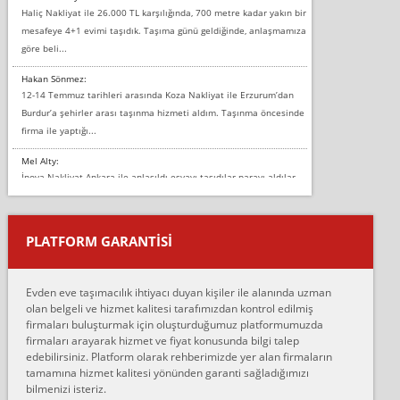
Haliç Nakliyat ile 26.000 TL karşılığında, 700 metre kadar yakın bir
mesafeye 4+1 evimi taşıdık. Taşıma günü geldiğinde, anlaşmamıza
göre beli...
Hakan Sönmez:
12-14 Temmuz tarihleri arasında Koza Nakliyat ile Erzurum’dan
Burdur’a şehirler arası taşınma hizmeti aldım. Taşınma öncesinde
firma ile yaptığı...
Mel Alty:
İnova Nakliyat Ankara ile anlaşıldı eşyayı taşıdılar parayı aldılar.
Salon duvarına bir baktım birisi boydan alüminyum renkli bantı
yapıştırm...
PLATFORM GARANTİSİ
Murat:
Merhaba, bu firmayı bir arkadaş tavsiyesi üzerine tercih ettim,
hiçbir sıkıntı yaşanmayacağını ve kendilerinin çok titiz
Evden eve taşımacılık ihtiyacı duyan kişiler ile alanında uzman
çalıştıklarını, müş...
olan belgeli ve hizmet kalitesi tarafımızdan kontrol edilmiş
firmaları buluşturmak için oluşturduğumuz platformumuzda
Ahmet:
firmaları arayarak hizmet ve fiyat konusunda bilgi talep
Lüleburgaz güngünes evden eve naklyat eşyalarımı taşımak için
edebilirsiniz. Platform olarak rehberimizde yer alan firmaların
anlaştık sabah eve geldiklerinde de eşyalarımı düzgün şekilde
tamamına hizmet kalitesi yönünden garanti sağladığımızı
sarcaz demelerine r...
bilmenizi isteriz.