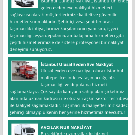
Istanbul Gündüz Nakliyat, İstanbul‘un önde
gelen evden eve nakliyat hizmetleri
sağlayıcısı olarak, müşterilerimize kaliteli ve güvenilir
hizmetler sunmaktadır. Şehir içi veya şehirler arası
taşımacılık ihtiyaçlarınızı karşılamanın yanı sıra, işyeri
taşımacılığı, eşya depolama, ambalajlama hizmetleri gibi
çeşitli hizmetlerimizle de sizlere profesyonel bir nakliyat
deneyimi sunuyoruz.
İstanbul Ulusal Evden Eve Nakliyat
Ulusal evden eve nakliyat olarak istanbul
maltepe ilçesinde ev taşımacılığı, ofis
taşımacılığı ve depolama hizmeti
sağlamaktayız. Çok sayıda kamyona sahip olan şirketimiz
alanında uzman kadrosu ile otuz yılı aşkın sektör tecrübesi
ile faaliyet sağlamaktadır. Taşımacılık faaliyetlerimiz sadece
şehiriçi olmayıp ülkenin her yerine hizmetimiz mevcuttur.
AVCILAR NUR NAKLİYAT
Bu sektörde uzun yıllardır hizmet