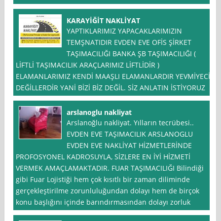
KARAYİĞİT NAKLİYAT
YAPTIKLARIMIZ YAPACAKLARIMIZIN
TEMŞNATIDIR EVDEN EVE OFİS ŞİRKET
TAŞIMACILIĞI BANKA ŞB TAŞIMACILIĞI (
LİFTLİ TAŞIMACILIK ARAÇLARIMIZ LİFTLİDİR )
ELAMANLARIMIZ KENDİ MAAŞLI ELAMANLARDIR YEVMİYECİ
DEĞİLLERDİR YANİ BİZİ BİZ DEĞİL. SİZ ANLATIN İSTİYORUZ
arslanoglu nakliyat
Arslanoğlu nakliyat. Yılların tecrübesi..
EVDEN EVE TAŞIMACILIK ARSLANOGLU
EVDEN EVE NAKLİYAT HİZMETLERİNDE
PROFOSYONEL KADROSUYLA, SİZLERE EN İYİ HİZMETİ
VERMEK AMAÇLAMAKTADIR. FUAR TAŞIMACILIĞI Bilindiği
gibi Fuar Lojistiği hem çok kısıtlı bir zaman diliminde
gerçekleştirilme zorunluluğundan dolayı hem de birçok
konu başlığını içinde barındırmasından dolayı zorluk