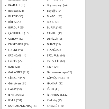
BAYBURT
(15)
Bayrampaşa
(24)
Beşiktaş
(24)
Beyoğlu
(24)
BİLECİK
(35)
BİNGÖL
(26)
BİTLİS
(29)
BOLU
(74)
BURDUR
(25)
BURSA
(199)
ÇANAKKALE
(37)
ÇANKIRI
(19)
ÇORUM
(32)
DENİZLİ
(125)
DİYARBAKIR
(95)
DÜZCE
(39)
EDİRNE
(49)
ELAZIĞ
(52)
ERZİNCAN
(14)
ERZURUM
(91)
Esenler
(25)
ESKİŞEHİR
(60)
Eyüp
(26)
Fatih
(24)
GAZİANTEP
(112)
Gaziosmanpaşa
(25)
GİRESUN
(47)
GÜMÜŞHANE
(18)
Güngören
(24)
HAKKARİ
(12)
HATAY
(50)
IĞDIR
(43)
ISPARTA
(82)
İSTANBUL
(3.522)
İZMİR
(551)
Kadıköy
(25)
KAHRAMANMARAŞ
(33)
KARABÜK
(40)