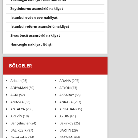
zeytinburnu asansörlü nakliyat
i̇stanbul evden eve nakli̇yat
i̇stanbul reform asansörlü nakli̇yat
sivas öncü asansörlü nakliyat
hancioğlu nakli̇yat ltd şti
BÖLGELER
Adalar
(25)
ADANA
(207)
ADIYAMAN
(59)
AFYON
(73)
AĞRI
(52)
AKSARAY
(53)
AMASYA
(33)
ANKARA
(793)
ANTALYA
(233)
ARDAHAN
(15)
ARTVİN
(19)
AYDIN
(61)
Bahçelievler
(24)
Bakırköy
(25)
BALIKESİR
(97)
BARTIN
(29)
Başakşehir
(24)
BATMAN
(64)