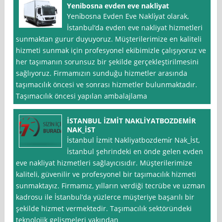
Yenibosna evden eve nakliyat
Yeni̇bosna Evden Eve Nakli̇yat olarak,
İstanbul‘da evden eve nakliyat hizmetleri
sunmaktan gurur duyuyoruz. Müşterilerimize en kaliteli
hizmeti sunmak için profesyonel ekibimizle çalışıyoruz ve
her taşımanın sorunsuz bir şekilde gerçekleştirilmesini
sağlıyoruz. Firmamızın sunduğu hizmetler arasında
taşımacılık öncesi ve sonrası hizmetler bulunmaktadır.
Taşımacılık öncesi yapılan ambalajlama
İSTANBUL İZMİT NAKLİYATBOZDEMİR
NAK_İST
İstanbul İzmit Nakliyatbozdemi̇r Nak_İst,
İstanbul şehrindeki en önde gelen evden
eve nakliyat hizmetleri sağlayıcısıdır. Müşterilerimize
kaliteli, güvenilir ve profesyonel bir taşımacılık hizmeti
sunmaktayız. Firmamız, yılların verdiği tecrübe ve uzman
kadrosu ile İstanbul’da yüzlerce müşteriye başarılı bir
şekilde hizmet vermektedir. Taşımacılık sektöründeki
teknolojik gelişmeleri yakından