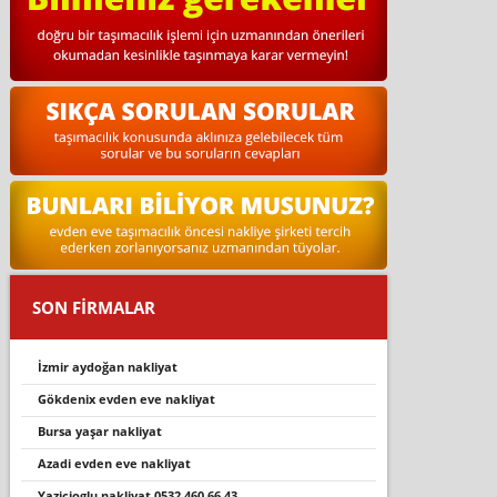
SON FİRMALAR
i̇zmir aydoğan nakliyat
gökdeni̇x evden eve nakli̇yat
bursa yaşar nakliyat
azadi evden eve nakliyat
yazi̇ci̇oglu nakli̇yat 0532 460 66 43