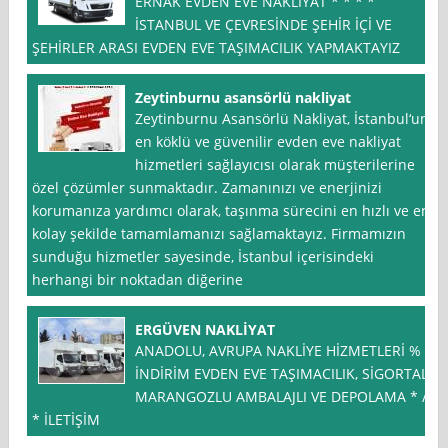
ERNAK EVDEN EVE NAKLİYAT * * * *
İSTANBUL VE ÇEVRESİNDE ŞEHİR İÇİ VE
ŞEHİRLER ARASI EVDEN EVE TAŞIMACILIK YAPMAKTAYIZ
Zeytinburnu asansörlü nakliyat
Zeytinburnu Asansörlü Nakliyat, İstanbul‘un
en köklü ve güvenilir evden eve nakliyat
hizmetleri sağlayıcısı olarak müşterilerine
özel çözümler sunmaktadır. Zamanınızı ve enerjinizi
korumanıza yardımcı olarak, taşınma sürecini en hızlı ve en
kolay şekilde tamamlamanızı sağlamaktayız. Firmamızın
sunduğu hizmetler sayesinde, İstanbul içerisindeki
herhangi bir noktadan diğerine
ERGÜVEN NAKLİYAT
ANADOLU, AVRUPA NAKLİYE HİZMETLERİ % *
İNDİRİM EVDEN EVE TAŞIMACILIK, SİGORTALI
MARANGOZLU AMBALAJLI VE DEPOLAMA * /
* İLETİŞİM