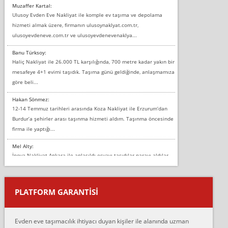
Muzaffer Kartal:
Ulusoy Evden Eve Nakliyat ile komple ev taşıma ve depolama
hizmeti almak üzere, firmanın ulusoynaklyat.com.tr,
ulusoyevdeneve.com.tr ve ulusoyevdenevenaklya...
Banu Türksoy:
Haliç Nakliyat ile 26.000 TL karşılığında, 700 metre kadar yakın bir
mesafeye 4+1 evimi taşıdık. Taşıma günü geldiğinde, anlaşmamıza
göre beli...
Hakan Sönmez:
12-14 Temmuz tarihleri arasında Koza Nakliyat ile Erzurum’dan
Burdur’a şehirler arası taşınma hizmeti aldım. Taşınma öncesinde
firma ile yaptığı...
Mel Alty:
İnova Nakliyat Ankara ile anlaşıldı eşyayı taşıdılar parayı aldılar.
Salon duvarına bir baktım birisi boydan alüminyum renkli bantı
yapıştırm...
PLATFORM GARANTİSİ
Murat:
Merhaba, bu firmayı bir arkadaş tavsiyesi üzerine tercih ettim,
hiçbir sıkıntı yaşanmayacağını ve kendilerinin çok titiz
Evden eve taşımacılık ihtiyacı duyan kişiler ile alanında uzman
çalıştıklarını, müş...