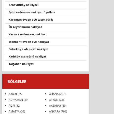
arnavutköy nakliyeci
eyüp evden eve nakliyat fiyatları
karaman evden eve taşımacılık
öz zeytinburnu nakliyat
karınca evden eve nakliyat
esenkent evden eve nakliyat
bakirköy evden eve nakli̇yat
kadıköy asansörlü nakliyat
tolgahan nakliyat
BÖLGELER
Adalar
(25)
ADANA
(207)
ADIYAMAN
(59)
AFYON
(73)
AĞRI
(52)
AKSARAY
(53)
AMASYA
(33)
ANKARA
(793)