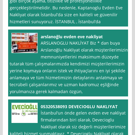
gibi birçok aşama, titizlikle ve profesyonellikle
gerçekleştirilmelidir. Bu nedenle, Kaptanoglu Evden Eve
Nakliyat olarak İstanbul’da size en kaliteli ve güvenilir
hizmetleri sunuyoruz. İSTANBUL , İstanbul’da
arslanoğlu evden eve nakliyat
ARSLANOGLU NAKLİYAT Biz * dan buya
Arslanoğlu Nakliyat olarak müşterilerimizin
memnuniyetlerini maksimum düzeyde
tutarak tüm çalışmalarımızda kendimizi müşterilerimizin
yerine koymaya onların istek ve ihtiyaçlarını en iyi şekilde
anlamaya ve tüm hizmetimizin detaylarını anlatmaya ve
tecrübeli çalışanlarımız ve uzman kadromuz eşliğinde
yorulmanıza gerek kalmadan özgün,
05320538093 DEVECIOGLU NAKLIYAT
İstanbul‘un önde gelen evden eve nakliyat
firmalarından biri olarak, Devecioglu
Nakliyat olarak siz değerli müşterilerimize
kaliteli hizmet sunmaktayız. * Devecioglu Nakliyat olarak