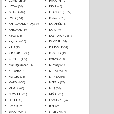
Güngören
(24)
HAKKARİ
(12)
HATAY
(50)
IĞDIR
(43)
ISPARTA
(82)
İSTANBUL
(3.522)
İZMİR
(551)
Kadıköy
(25)
KAHRAMANMARAŞ
(33)
KARABÜK
(40)
KARAMAN
(19)
KARS
(39)
Kartal
(24)
KASTAMONU
(31)
Kaynarca
(25)
KAYSERİ
(164)
KİLİS
(13)
KIRIKKALE
(31)
KIRKLARELİ
(36)
KIRŞEHİR
(19)
KOCAELİ
(172)
KONYA
(168)
Küçükçekmece
(26)
Kurtköy
(25)
KÜTAHYA
(27)
MALATYA
(75)
Maltepe
(24)
MANİSA
(96)
MARDİN
(53)
MERSİN
(87)
MUĞLA
(65)
MUŞ
(20)
NEVŞEHİR
(28)
NİĞDE
(26)
ORDU
(35)
OSMANİYE
(24)
Pendik
(24)
RİZE
(24)
SAKARYA
(44)
SAMSUN
(77)