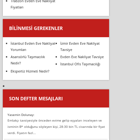
Trabzon Evden Eve Nakliyat
Fiyatları
BILINMESI GEREKENLER
İstanbul Evden Eve Nakliyat
İzmir Evden Eve Nakliyat
Yorumları
Tavsiye
Asansörlü Taşımacılık
Evden Eve Nakliyat Tavsiye
Nedir?
İstanbul Ofis Taşımacılığı
Ekspertiz Hizmeti Nedir?
SON DEFTER MESAJLARI
Yasemin Dolunay:
Emlakçı tavsiyesiyle önceden evime gelip eşyaları inceleyen ve
isminin B* olduğunu söyleyen kişi, 28-30 bin TL civarında bir fiyat
verdi. Fiyatın fazl...