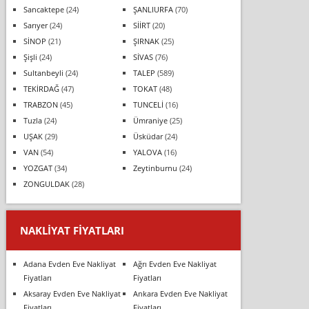
Sancaktepe
(24)
ŞANLIURFA
(70)
Sarıyer
(24)
SİİRT
(20)
SİNOP
(21)
ŞIRNAK
(25)
Şişli
(24)
SİVAS
(76)
Sultanbeyli
(24)
TALEP
(589)
TEKİRDAĞ
(47)
TOKAT
(48)
TRABZON
(45)
TUNCELİ
(16)
Tuzla
(24)
Ümraniye
(25)
UŞAK
(29)
Üsküdar
(24)
VAN
(54)
YALOVA
(16)
YOZGAT
(34)
Zeytinburnu
(24)
ZONGULDAK
(28)
NAKLIYAT FIYATLARI
Adana Evden Eve Nakliyat
Ağrı Evden Eve Nakliyat
Fiyatları
Fiyatları
Aksaray Evden Eve Nakliyat
Ankara Evden Eve Nakliyat
Fiyatları
Fiyatları