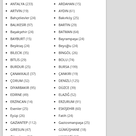
ANTALYA
(233)
ARDAHAN
(15)
ARTVİN
(19)
AYDIN
(61)
Bahçelievler
(24)
Bakırköy
(25)
BALIKESİR
(97)
BARTIN
(29)
Başakşehir
(24)
BATMAN
(64)
BAYBURT
(15)
Bayrampaşa
(24)
Beşiktaş
(24)
Beyoğlu
(24)
BİLECİK
(35)
BİNGÖL
(26)
BİTLİS
(29)
BOLU
(74)
BURDUR
(25)
BURSA
(199)
ÇANAKKALE
(37)
ÇANKIRI
(19)
ÇORUM
(32)
DENİZLİ
(125)
DİYARBAKIR
(95)
DÜZCE
(39)
EDİRNE
(49)
ELAZIĞ
(52)
ERZİNCAN
(14)
ERZURUM
(91)
Esenler
(25)
ESKİŞEHİR
(60)
Eyüp
(26)
Fatih
(24)
GAZİANTEP
(112)
Gaziosmanpaşa
(25)
GİRESUN
(47)
GÜMÜŞHANE
(18)