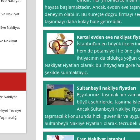
 Eve Nakliyat
hayata başlamaktadır. Ancak, evden eve taşınm
deneyim olabilir. Bu süreçte doğru firmayı s
Eve Nakliyat
taşınmayı daha kolay hale getirebilir.
Eve Nakliyat
Kartal evden eve nakliyat fiya
ve Nakliyat
İstanbul‘un en büyük ilçeleri
hem de potansiyeli ile öne çık
ihtiyacının da oldukça yoğun 
Nakliyat Fiyatları olarak, bu ihtiyaçlara göre 
şekilde sunmaktayız.
Sultanbeyli nakliye fiyatları
Eşyalarınızı taşımak her zaman
ve Nakliyat
büyük şehirlerde, taşınma işle
Ancak Sultanbeyli Nakliye Fiya
liyat Tavsiye
taşımacılık konusunda hızlı, güvenilir ve uygu
Taşımacılığı
Sultanbeyli Nakliye Fiyatları olarak, tecrübeli
Eren Nakliyat İstanbul