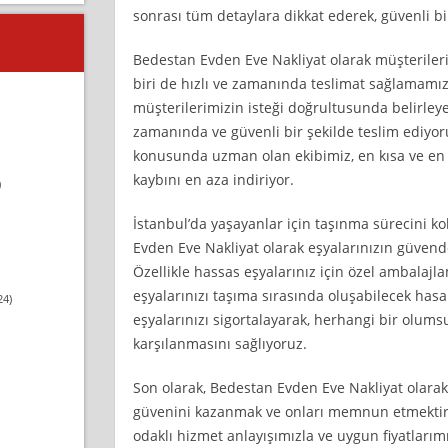
sonrası tüm detaylara dikkat ederek, güvenli bi
Bedestan Evden Eve Nakliyat olarak müşteril
biri de hızlı ve zamanında teslimat sağlamamız
müşterilerimizin isteği doğrultusunda belirley
zamanında ve güvenli bir şekilde teslim ediyoruz
konusunda uzman olan ekibimiz, en kısa ve en 
kaybını en aza indiriyor.
)
İstanbul’da yaşayanlar için taşınma sürecini ko
Evden Eve Nakliyat olarak eşyalarınızın güven
Özellikle hassas eşyalarınız için özel ambalajla
eşyalarınızı taşıma sırasında oluşabilecek hasar
24)
eşyalarınızı sigortalayarak, herhangi bir olum
karşılanmasını sağlıyoruz.
Son olarak, Bedestan Evden Eve Nakliyat olarak
güvenini kazanmak ve onları memnun etmektir.
odaklı hizmet anlayışımızla ve uygun fiyatlarım