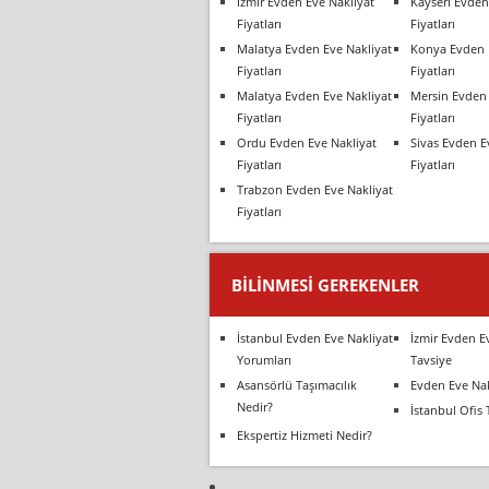
İzmir Evden Eve Nakliyat
Kayseri Evden
Fiyatları
Fiyatları
Malatya Evden Eve Nakliyat
Konya Evden 
Fiyatları
Fiyatları
Malatya Evden Eve Nakliyat
Mersin Evden 
Fiyatları
Fiyatları
Ordu Evden Eve Nakliyat
Sivas Evden E
Fiyatları
Fiyatları
Trabzon Evden Eve Nakliyat
Fiyatları
BILINMESI GEREKENLER
İstanbul Evden Eve Nakliyat
İzmir Evden E
Yorumları
Tavsiye
Asansörlü Taşımacılık
Evden Eve Nak
Nedir?
İstanbul Ofis 
Ekspertiz Hizmeti Nedir?