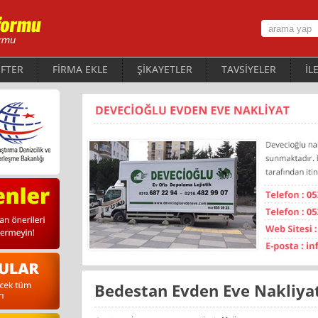
FTER
FİRMA EKLE
ŞİKAYETLER
TAVSİYELER
İL
Bedestan Evden Eve Nakliya