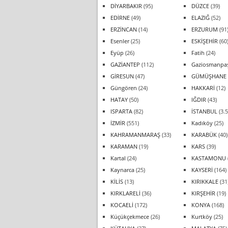
DİYARBAKIR
(95)
DÜZCE
(39)
EDİRNE
(49)
ELAZIĞ
(52)
ERZİNCAN
(14)
ERZURUM
(91
Esenler
(25)
ESKİŞEHİR
(60
Eyüp
(26)
Fatih
(24)
GAZİANTEP
(112)
Gaziosmanpa
GİRESUN
(47)
GÜMÜŞHANE
Güngören
(24)
HAKKARİ
(12)
HATAY
(50)
IĞDIR
(43)
ISPARTA
(82)
İSTANBUL
(3.5
İZMİR
(551)
Kadıköy
(25)
KAHRAMANMARAŞ
(33)
KARABÜK
(40)
KARAMAN
(19)
KARS
(39)
Kartal
(24)
KASTAMONU
Kaynarca
(25)
KAYSERİ
(164)
KİLİS
(13)
KIRIKKALE
(31
KIRKLARELİ
(36)
KIRŞEHİR
(19)
KOCAELİ
(172)
KONYA
(168)
Küçükçekmece
(26)
Kurtköy
(25)