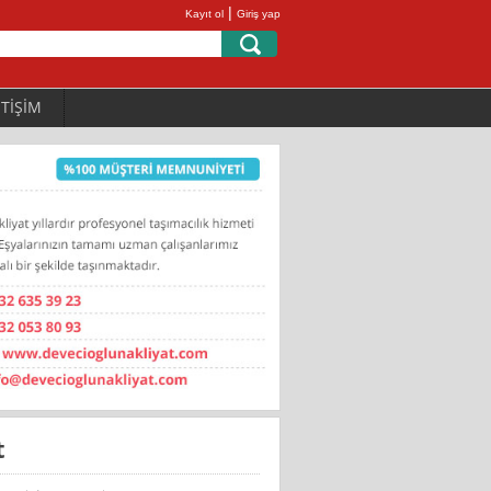
|
Kayıt ol
Giriş yap
ETİŞİM
t