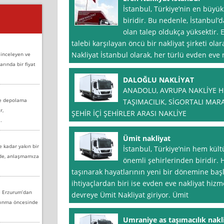
İstanbul, Türkiye’nin en büyük
biridir. Bu nedenle, İstanbul’
olan talep oldukça yüksektir. 
talebi karşılayan öncü bir nakliyat şirketi olar
Nakliyat İstanbul olarak, her türlü evden eve n
 inceleyen ve
arında bir fiyat
DALOĞLU NAKLİYAT
ANADOLU, AVRUPA NAKLİYE Hİ
ve depolama
TAŞIMACILIK, SİGORTALI MA
r,
ŞEHİR İÇİ ŞEHİRLER ARASI NAKLİYE
.
Ümit nakliyat
e kadar yakın bir
İstanbul, Türkiye’nin hem kü
nde, anlaşmamıza
önemli şehirlerinden biridir. H
taşınarak hayatlarının yeni bir dönemine baş
ihtiyaçlardan biri ise evden eve nakliyat hizm
e Erzurum’dan
devreye Ümit Nakliyat giriyor. Ümit
aşınma öncesinde
Umraniye as taşımacılık nakl