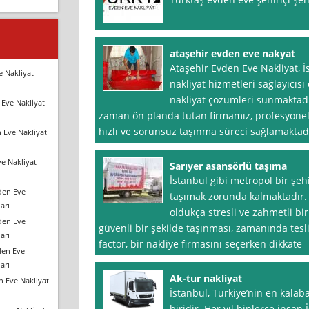
ataşehir evden eve nakyat
Ataşehir Evden Eve Nakliyat, 
e Nakliyat
nakliyat hizmetleri sağlayıcısı 
nakliyat çözümleri sunmaktad
Eve Nakliyat
zaman ön planda tutan firmamız, profesyonel
hızlı ve sorunsuz taşınma süreci sağlamaktadı
 Eve Nakliyat
e Nakliyat
Sarıyer asansörlü taşıma
İstanbul gibi metropol bir şeh
den Eve
taşımak zorunda kalmaktadır. 
arı
oldukça stresli ve zahmetli bir
den Eve
güvenli bir şekilde taşınması, zamanında tesli
arı
factör, bir nakliye firmasını seçerken dikkate
den Eve
arı
Ak-tur nakliyat
n Eve Nakliyat
İstanbul, Türkiye’nin en kalaba
biridir. Her yıl binlerce insan