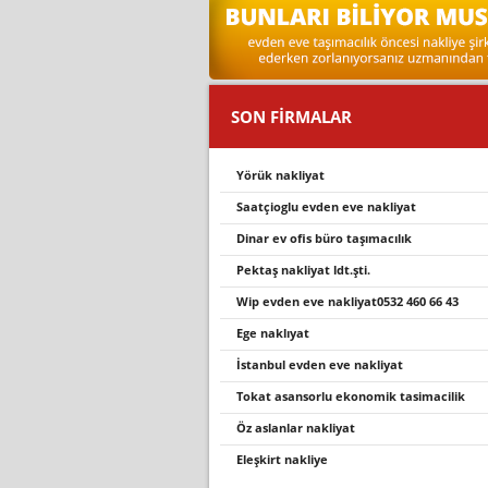
SON FİRMALAR
yörük nakliyat
saatçioglu evden eve nakliyat
dinar ev ofis büro taşimacilik
pektaş nakliyat ldt.şti.
wi̇p evden eve nakli̇yat0532 460 66 43
ege naklıyat
i̇stanbul evden eve nakli̇yat
tokat asansorlu ekonomi̇k tasi̇maci̇li̇k
öz aslanlar nakliyat
eleşki̇rt nakli̇ye