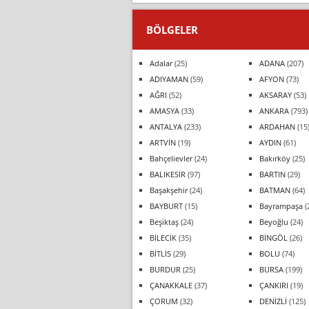
BÖLGELER
Adalar
(25)
ADANA
(207)
ADIYAMAN
(59)
AFYON
(73)
AĞRI
(52)
AKSARAY
(53)
AMASYA
(33)
ANKARA
(793)
ANTALYA
(233)
ARDAHAN
(15
ARTVİN
(19)
AYDIN
(61)
Bahçelievler
(24)
Bakırköy
(25)
BALIKESİR
(97)
BARTIN
(29)
Başakşehir
(24)
BATMAN
(64)
BAYBURT
(15)
Bayrampaşa
(
Beşiktaş
(24)
Beyoğlu
(24)
BİLECİK
(35)
BİNGÖL
(26)
BİTLİS
(29)
BOLU
(74)
BURDUR
(25)
BURSA
(199)
ÇANAKKALE
(37)
ÇANKIRI
(19)
ÇORUM
(32)
DENİZLİ
(125)