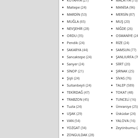
KÜTAHYA
(27)
MALATYA
(75)
Maltepe
(24)
MANİSA
(96)
MARDİN
(53)
MERSİN
(87)
MUĞLA
(65)
MUŞ
(20)
NEVŞEHİR
(28)
NİĞDE
(26)
ORDU
(35)
OSMANİYE
(24
Pendik
(24)
RİZE
(24)
SAKARYA
(44)
SAMSUN
(77)
Sancaktepe
(24)
ŞANLIURFA
(7
Sarıyer
(24)
SİİRT
(20)
SİNOP
(21)
ŞIRNAK
(25)
Şişli
(24)
SİVAS
(76)
Sultanbeyli
(24)
TALEP
(589)
TEKİRDAĞ
(47)
TOKAT
(48)
TRABZON
(45)
TUNCELİ
(16)
Tuzla
(24)
Ümraniye
(25)
UŞAK
(29)
Üsküdar
(24)
VAN
(54)
YALOVA
(16)
YOZGAT
(34)
Zeytinburnu
(
ZONGULDAK
(28)