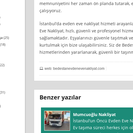
memnuniyetini her zaman ön planda tutarak, e
çalışıyoruz.
)
İstanbul’da evden eve nakliyat hizmeti arayanl
)
Eve Nakliyat, hızlı, güvenli ve profesyonel hizmet
sağlamaktadır. Eşyalarınızı güvenle taşıtmak v
şa
(25)
kurtulmak için bize ulaşabilirsiniz. Siz de Bede
(18)
hizmetlerinden yararlanarak, güvenli bir taşın
22)
web: bedestanevdenevenakliyat.com
(31)
Benzer yazılar
)
Mumcuoğlu Nakliyat
İstanbul‘un Öncü Evden Eve N
Ev taşıma süreci herkes için ol