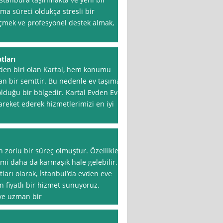
a süreci oldukça stresli bir
eçmek ve profesyonel destek almak,
tları
nden biri olan Kartal, hem konumu
an bir semttir. Bu nedenle ev taşıma
olduğu bir bölgedir. Kartal Evden Eve
hareket ederek hizmetlerimizi en iyi
 zorlu bir süreç olmuştur. Özellikle
mi daha da karmaşık hale gelebilir.
tları olarak, İstanbul‘da evden eve
n fiyatlı bir hizmet sunuyoruz.
 ve uzman bir