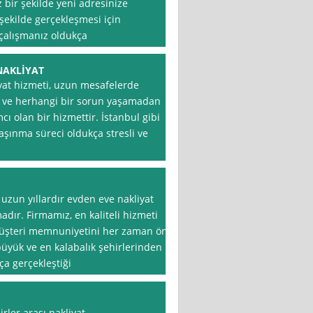
z bir şekilde yeni adresinize
 şekilde gerçekleşmesi için
 çalışmanız oldukça
NAKLİYAT
iyat hizmeti, uzun mesafelerde
n ve herhangi bir sorun yaşamadan
cı olan bir hizmettir. İstanbul gibi
aşınma süreci oldukça stresli ve
uzun yıllardır evden eve nakliyat
adır. Firmamız, en kaliteli hizmeti
müşteri memnuniyetini her zaman ön
büyük ve en kalabalık şehirlerinden
ça gerçekleştiği
rler arası nakliyat