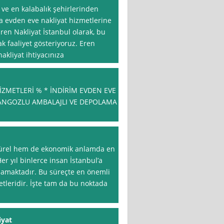
 ve en kalabalık şehirlerinden
da evden eve nakliyat hizmetlerine
Eren Nakliyat İstanbul olarak, bu
ak faaliyet gösteriyoruz. Eren
akliyat ihtiyacınıza
ZMETLERİ % * İNDİRİM EVDEN EVE
RANGOZLU AMBALAJLI VE DEPOLAMA
ltürel hem de ekonomik anlamda en
er yıl binlerce insan İstanbul’a
lamaktadır. Bu süreçte en önemli
etleridir. İşte tam da bu noktada
iyat