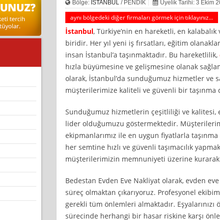
Bölge:
İSTANBUL
/ PENDİK
Üyelik Tarihi: 3 Ekim 
aynı bölgedeki diğer firmaları görmek için tıklayınız...
İstanbul
, Türkiye’nin en hareketli, en kalabalık
biridir. Her yıl yeni iş fırsatları, eğitim olanakla
insan İstanbul’a taşınmaktadır. Bu hareketlilik,
hızla büyümesine ve gelişmesine olanak sağlam
olarak, İstanbul’da sunduğumuz hizmetler ve s
müşterilerimize kaliteli ve güvenli bir taşınm
Sunduğumuz hizmetlerin çeşitliliği ve kalitesi,
lider olduğumuzu göstermektedir. Müşterilerim
ekipmanlarımız ile en uygun fiyatlarla taşınma
her semtine hızlı ve güvenli taşımacılık yapmakt
müşterilerimizin memnuniyeti üzerine kurarak 
Bedestan Evden Eve Nakliyat olarak, evden eve 
süreç olmaktan çıkarıyoruz. Profesyonel ekibimi
gerekli tüm önlemleri almaktadır. Eşyalarınızı 
sürecinde herhangi bir hasar riskine karşı önl