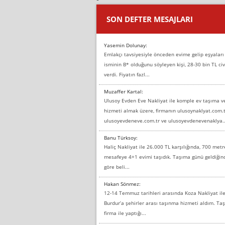
SON DEFTER MESAJLARI
Yasemin Dolunay:
Emlakçı tavsiyesiyle önceden evime gelip eşyaları
isminin B* olduğunu söyleyen kişi, 28-30 bin TL civ
verdi. Fiyatın fazl...
Muzaffer Kartal:
Ulusoy Evden Eve Nakliyat ile komple ev taşıma 
hizmeti almak üzere, firmanın ulusoynaklyat.com.t
ulusoyevdeneve.com.tr ve ulusoyevdenevenaklya..
Banu Türksoy:
Haliç Nakliyat ile 26.000 TL karşılığında, 700 metr
mesafeye 4+1 evimi taşıdık. Taşıma günü geldiği
göre beli...
Hakan Sönmez:
12-14 Temmuz tarihleri arasında Koza Nakliyat il
Burdur’a şehirler arası taşınma hizmeti aldım. T
firma ile yaptığı...