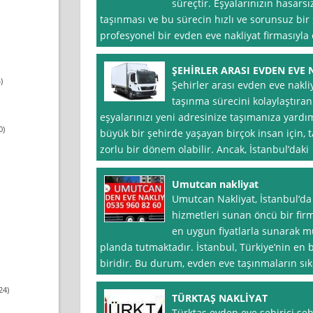
süreçtir. Eşyalarınızın hasarsı
taşınması ve bu sürecin hızlı ve sorunsuz bir
profesyonel bir evden eve nakliyat firmasıyla
ŞEHİRLER ARASI EVDEN EVE 
)
Şehirler arası evden eve nakl
taşınma sürecini kolaylaştıra
eşyalarınızı yeni adresinize taşımanıza yardım
0)
büyük bir şehirde yaşayan birçok insan için, t
zorlu bir dönem olabilir. Ancak, İstanbul’daki
Umutcan nakliyat
Umutcan Nakliyat, İstanbul‘da 
hizmetleri sunan öncü bir firm
en uygun fiyatlarla sunarak 
planda tutmaktadır. İstanbul, Türkiye’nin en 
biridir. Bu durum, evden eve taşınmaların sık
24)
TÜRKTAŞ NAKLİYAT
Türktaş evden eve şehiriçi şehi