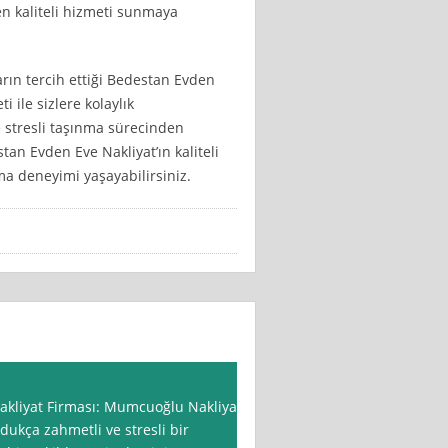
n kaliteli hizmeti sunmaya
arın tercih ettiği Bedestan Evden
i ile sizlere kolaylık
e stresli taşınma sürecinden
stan Evden Eve Nakliyat’ın kaliteli
ma deneyimi yaşayabilirsiniz.
akliyat Firması: Mumcuoğlu Nakliyat
dukça zahmetli ve stresli bir