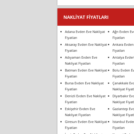
NAKLIYAT FIYATLARI
Adana Evden Eve Nakliyat
Ağrı Evden Ev
Fiyatları
Fiyatları
Aksaray Evden Eve Nakliyat
Ankara Evden 
Fiyatları
Fiyatları
Adıyaman Evden Eve
Antalya Evden
Nakliyat Fiyatları
Fiyatları
Batman Evden Eve Nakliyat
Bolu Evden Ev
Fiyatları
Fiyatları
Bursa Evden Eve Nakliyat
Çanakkale Ev
Fiyatları
Nakliyat Fiyatl
Denizli Evden Eve Nakliyat
Diyarbakır Ev
Fiyatları
Nakliyat Fiyatl
Eskişehir Evden Eve
Gaziantep Ev
Nakliyat Fiyatları
Nakliyat Fiyatl
Giresun Evden Eve Nakliyat
İstanbul Evde
Fiyatları
Fiyatları