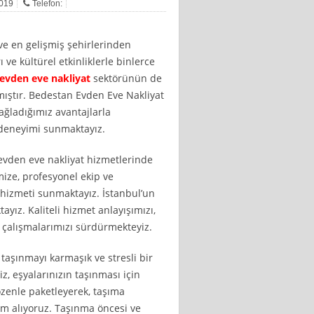
2019
Telefon:
 ve en gelişmiş şehirlerinden
rı ve kültürel etkinliklerle binlerce
evden eve nakliyat
sektörünün de
ıştır. Bedestan Evden Eve Nakliyat
ağladığımız avantajlarla
a deneyimi sunmaktayız.
 evden eve nakliyat hizmetlerinde
ize, profesyonel ekip ve
 hizmeti sunmaktayız. İstanbul’un
ayız. Kaliteli hizmet anlayışımızı,
çalışmalarımızı sürdürmekteyiz.
taşınmayı karmaşık ve stresli bir
z, eşyalarınızın taşınması için
özenle paketleyerek, taşıma
em alıyoruz. Taşınma öncesi ve